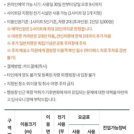
온라인예약 가능 시기 : 사용일 30일 전부터 당일 오후 9시까지
사이트당 지정된 전기 시설만 사용 가능 (1사이트 당 1개 지정)
이용인원기준 : 1사이트 5인기준, 차량 2대 (초과인원 : 1인당 3,000원)
※ 예약인원은 1사이트에 최대 10인까지로 한정합니다.
※ 대한존 카라반은 1대만 허용, 견인차량에 한해 1대까지 추가 허용
※ 추가 일반차량은 독립기념관 공동 주차장에 주차
※ 주차 매표소 직원에게 갬핑장 이용객 확인 필수 (하이패스 차로 주차료 감면
불가)
결제방법 : 카드결제(즉시)
타인에게 양도 불가 및 등록된 차량 외 캠핑장 내 입장 불가
지정된 장소 외 이용 및 취사·야영·주차 금지
캠핑장 인근 목장 악취가 기후변화에 따라 유입되는 문제에 대한 대책을 마련하
고 있사오니 양해 부탁드립니다.
이
전기
요금표
구
이용크기
용
사용
역
진입가능장비
(m)
면
(무
사용
사용