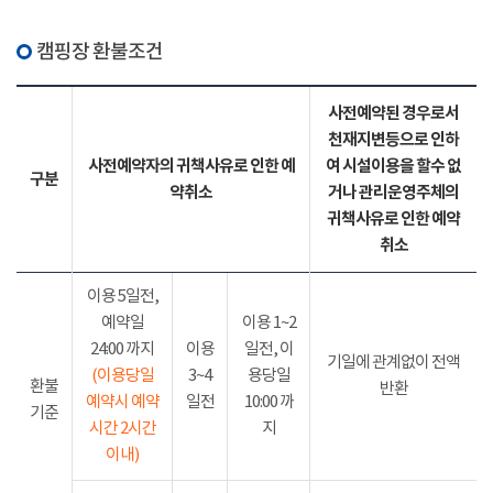
캠핑장 환불조건
사전예약된 경우로서
천재지변등으로 인하
사전예약자의 귀책사유로 인한 예
여 시설이용을 할수 없
구분
약취소
거나 관리운영주체의
귀책사유로 인한 예약
취소
이용 5일전,
예약일
이용 1~2
24:00 까지
이용
일전, 이
기일에 관계없이 전액
(이용당일
3~4
용당일
환불
반환
예약시 예약
일전
10:00 까
기준
시간 2시간
지
이내)