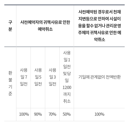
사전예약된 경우로서 천재
지변등으로 인하여 시설이
구
사전예약자의 귀책사유로 인한
용을 할수 없거나 관리운영
분
예약취소
주체의 귀책사유로 인한 예
약취소
사용
일 1
일전
사용
사용
사용
환
및 당
일 7
일 5
일 3
기일에 관계없이 전액반환
불
일
일전
일전
일전
기
12:00
준
까지
취소
100%
90%
70%
50%
100%