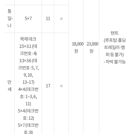
통
일-
5×7
11
○
나
텐트
목재 데크
(루프탑·폴딩
18,000
23,000
2.5×3.1 (데
트레일러·캠
원
원
크번호 : 4)
퍼 등 불가)
3.3×3.6 (데
- 차박 불가능
크번호 : 5, 7,
9, 10,
만
13~17)
17
○
세
4×4 (데크번
호 : 1~3, 6,
11)
5×4 (데크번
호 : 12)
5×7 (데크번
호 : 8)