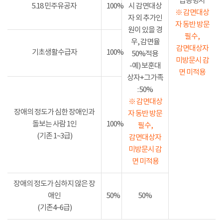
급증명서
5.18 민주유공자
100%
시 감면대상
※ 감면대상
자 외 추가인
자 동반 방문
원이 있을 경
필수,
우, 감면율
감면대상자
기초생활수급자
100%
50%적용
미방문시 감
-예) 보훈대
면 미적용
상자+그가족
: 50%
※ 감면대상
장애의 정도가 심한 장애인과
자 동반 방문
돌보는 사람 1인
100%
필수,
(기존 1~3급)
감면대상자
미방문시 감
면 미적용
장애의 정도가 심하지 않은 장
애인
50%
50%
(기존4~6급)