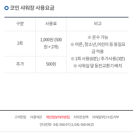
코인 샤워장 사용요금
구분
사용료
비고
※ 온수 가능
1,000원 (500
1회
※ 어른, 청소년,어린이 등 동일요
원 × 2개)
금 적용
※ 1회 사용(6분) / 추가사용(3분)
추가
500원
※ 샤워실 앞 동전교환기 배치
고객헌장
이용약관
개인정보처리방침
저작권정책
이메일무단수집거부
안내전화 041-560-0713, 041-560-0625