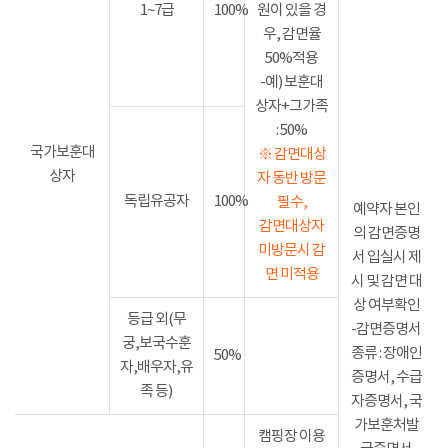
1~7급
100%
원이 있을 경
우, 감면율
50%적용
-예) 보훈대
상자+그가족
: 50%
국가보훈대
※ 감면대상
상자
자 동반 방문
독립유공자
100%
필수,
예약자 본인
감면대상자
의 감면증명
미방문시 감
서 입실시 제
면 미적용
시 및 감면 대
상 여부확인
등급 외(무
-감면증명서
궁,보국수훈
종류 : 장애인
50%
자,배우자,유
증명서, 수급
족 등)
자증명서, 국
가보훈처발
캠핑장 이용