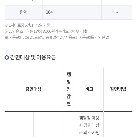
합계
104
-
※ 1사이트당 5인, 1박 2일 기준
(단, 5인을 초과하는 1인당 3,000원의 추가요금이 부과됨)
※ 사용료2 : 금요일, 토요일, 공휴일전일 / 사용료1 : 사용료2를 제외한 일
감면대상 및 이용요금
캠
핑
감면대상
장
비고
감면방법
감
면
캠핑장 이용
시 감면대상
자 외 추가인