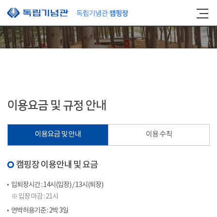
본문 바로가기
이용요금 및 규정 안내
이용요금 및 안내
이용 수칙
캠핑장 이용안내 및 요금
입퇴장시간 : 14시(입장) / 13시(퇴장)
※ 입장 마감 : 21시
연박허용기준 : 2박 3일