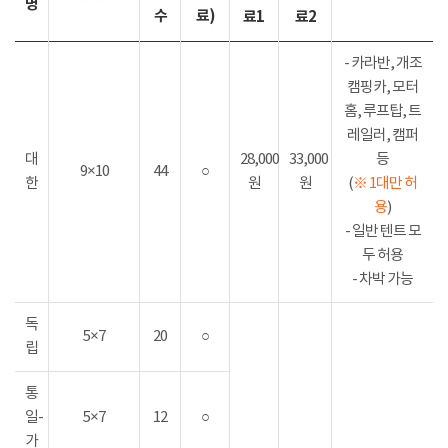
명
수
료)
료1
료2
- 카라반, 개조
캠핑카, 모터
홈, 루프탑, 트
레일러, 캠퍼
대
28,000
33,000
등
9×10
44
○
한
원
원
(
※ 1대만 허
용
)
- 일반 텐트 모
두 허용
- 차박 가능
독
5×7
20
○
립
통
일-
5×7
12
○
가