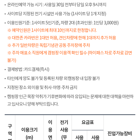
온라인예약 가능 시기 : 사용일 30일 전부터 당일 오후 9시까지
사이트당 지정된 전기 시설만 사용 가능 (1사이트 당 1개 지정)
이용인원기준 : 1사이트 5인기준, 차량 2대 (초과인원 : 1인당 3,000원)
※ 예약인원은 1사이트에 최대 10인까지로 한정합니다.
※ 대한존 카라반은 1대만 허용, 견인차량에 한해 1대까지 추가 허용
※ 추가 일반차량은 독립기념관 공동 주차장에 주차
※ 주차 매표소 직원에게 갬핑장 이용객 확인 필수 (하이패스 차로 주차료 감면
불가)
결제방법 : 카드결제(즉시)
타인에게 양도 불가 및 등록된 차량 외 캠핑장 내 입장 불가
지정된 장소 외 이용 및 취사·야영·주차 금지
캠핑장 인근 목장 악취가 기후변화에 따라 유입되는 문제에 대한 대책을 마련하
고 있사오니 양해 부탁드립니다.
이
전기
요금표
구
이용크기
용
사용
역
진입가능장비
(m)
면
(무
사용
사용