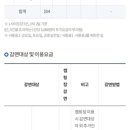
합계
104
-
※ 1사이트당 5인, 1박 2일 기준
(단, 5인을 초과하는 1인당 3,000원의 추가요금이 부과됨)
※ 사용료2 : 금요일, 토요일, 공휴일전일 / 사용료1 : 사용료2를 제외한 일
감면대상 및 이용요금
캠
핑
감면대상
장
비고
감면방법
감
면
캠핑장 이용
시 감면대상
자 외 추가인