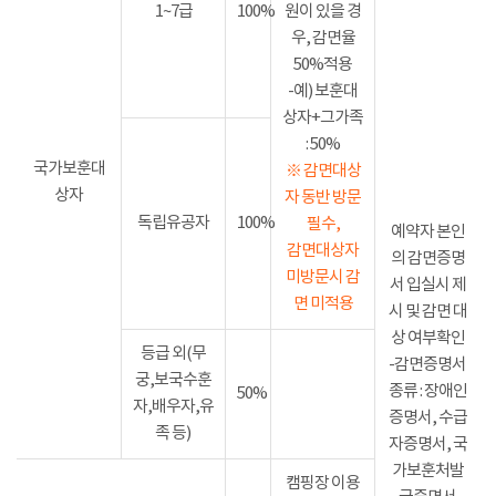
1~7급
100%
원이 있을 경
우, 감면율
50%적용
-예) 보훈대
상자+그가족
: 50%
국가보훈대
※ 감면대상
상자
자 동반 방문
독립유공자
100%
필수,
예약자 본인
감면대상자
의 감면증명
미방문시 감
서 입실시 제
면 미적용
시 및 감면 대
상 여부확인
등급 외(무
-감면증명서
궁,보국수훈
종류 : 장애인
50%
자,배우자,유
증명서, 수급
족 등)
자증명서, 국
가보훈처발
캠핑장 이용