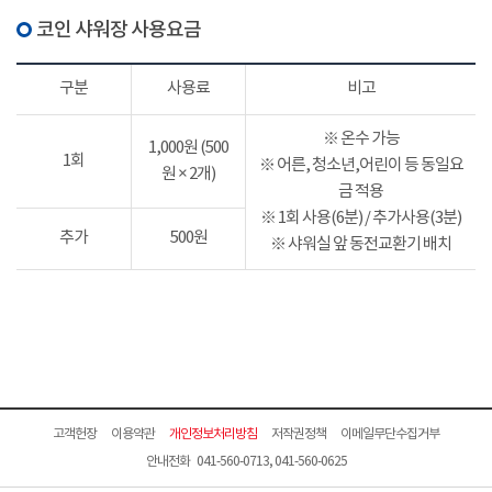
코인 샤워장 사용요금
구분
사용료
비고
※ 온수 가능
1,000원 (500
1회
※ 어른, 청소년,어린이 등 동일요
원 × 2개)
금 적용
※ 1회 사용(6분) / 추가사용(3분)
추가
500원
※ 샤워실 앞 동전교환기 배치
고객헌장
이용약관
개인정보처리방침
저작권정책
이메일무단수집거부
안내전화 041-560-0713, 041-560-0625