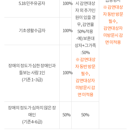
급증명서
5.18 민주유공자
100%
시 감면대상
※ 감면대상
자 외 추가인
자 동반 방문
원이 있을 경
필수,
우, 감면율
감면대상자
기초생활수급자
100%
50%적용
미방문시 감
-예) 보훈대
면 미적용
상자+그가족
: 50%
※ 감면대상
장애의 정도가 심한 장애인과
자 동반 방문
돌보는 사람 1인
100%
필수,
(기존 1~3급)
감면대상자
미방문시 감
면 미적용
장애의 정도가 심하지 않은 장
애인
50%
50%
(기존4~6급)