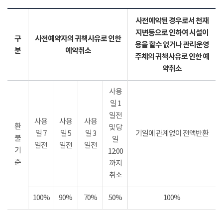
사전예약된 경우로서 천재
지변등으로 인하여 시설이
구
사전예약자의 귀책사유로 인한
용을 할수 없거나 관리운영
분
예약취소
주체의 귀책사유로 인한 예
약취소
사용
일 1
일전
사용
사용
사용
환
및 당
일 7
일 5
일 3
기일에 관계없이 전액반환
불
일
일전
일전
일전
기
12:00
준
까지
취소
100%
90%
70%
50%
100%