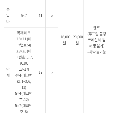
통
일-
5×7
11
○
나
텐트
목재 데크
(루프탑·폴딩
18,000
23,000
2.5×3.1 (데
트레일러·캠
원
원
크번호 : 4)
퍼 등 불가)
3.3×3.6 (데
- 차박 불가능
크번호 : 5, 7,
9, 10,
만
13~17)
17
○
세
4×4 (데크번
호 : 1~3, 6,
11)
5×4 (데크번
호 : 12)
5×7 (데크번
호 : 8)