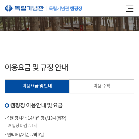
본문 바로가기
이용요금 및 규정 안내
이용요금 및 안내
이용 수칙
캠핑장 이용안내 및 요금
입퇴장시간 : 14시(입장) / 13시(퇴장)
※ 입장 마감 : 21시
연박허용기준 : 2박 3일