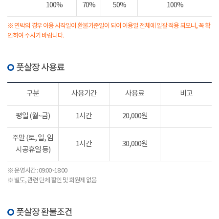
100%
70%
50%
100%
※ 연박의 경우 이용 시작일이 환불기준일이 되어 이용일 전체에 일괄 적용 되오니, 꼭 확
인하여 주시기 바랍니다.
풋살장 사용료
구분
사용기간
사용료
비고
평일 (월~금)
1시간
20,000원
주말 (토, 일, 임
1시간
30,000원
시공휴일 등)
※ 운영시간 : 09:00~18:00
※ 별도, 관련 단체 할인 및 회원제 없음
풋살장 환불조건