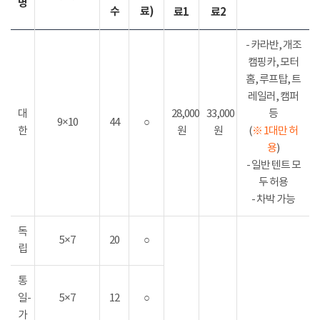
명
수
료)
료1
료2
- 카라반, 개조
캠핑카, 모터
홈, 루프탑, 트
레일러, 캠퍼
대
28,000
33,000
등
9×10
44
○
한
원
원
(
※ 1대만 허
용
)
- 일반 텐트 모
두 허용
- 차박 가능
독
5×7
20
○
립
통
일-
5×7
12
○
가