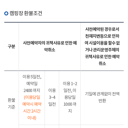
캠핑장 환불조건
사전예약된 경우로서
천재지변등으로 인하
사전예약자의 귀책사유로 인한 예
여 시설이용을 할수 없
구분
약취소
거나 관리운영주체의
귀책사유로 인한 예약
취소
이용 5일전,
예약일
이용 1~2
24:00 까지
이용
일전, 이
기일에 관계없이 전액
(이용당일
3~4
용당일
환불
반환
예약시 예약
일전
10:00 까
기준
시간 2시간
지
이내)