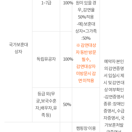
1~7급
100%
원이 있을 경
우, 감면율
50%적용
-예) 보훈대
상자+그가족
: 50%
국가보훈대
※ 감면대상
상자
자 동반 방문
독립유공자
100%
필수,
예약자 본인
감면대상자
의 감면증명
미방문시 감
서 입실시 제
면 미적용
시 및 감면 대
상 여부확인
등급 외(무
-감면증명서
궁,보국수훈
종류 : 장애인
50%
자,배우자,유
증명서, 수급
족 등)
자증명서, 국
가보훈처발
캠핑장 이용