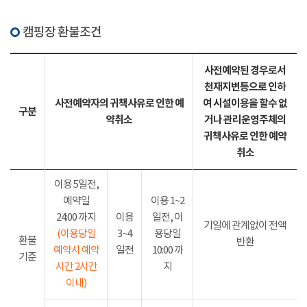
캠핑장 환불조건
사전예약된 경우로서
천재지변등으로 인하
사전예약자의 귀책사유로 인한 예
여 시설이용을 할수 없
구분
약취소
거나 관리운영주체의
귀책사유로 인한 예약
취소
이용 5일전,
예약일
이용 1~2
24:00 까지
이용
일전, 이
기일에 관계없이 전액
(이용당일
3~4
용당일
환불
반환
예약시 예약
일전
10:00 까
기준
시간 2시간
지
이내)