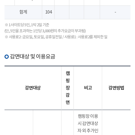
합계
104
-
※ 1사이트당 5인, 1박 2일 기준
(단, 5인을 초과하는 1인당 3,000원의 추가요금이 부과됨)
※ 사용료2 : 금요일, 토요일, 공휴일전일 / 사용료1 : 사용료2를 제외한 일
감면대상 및 이용요금
캠
핑
감면대상
장
비고
감면방법
감
면
캠핑장 이용
시 감면대상
자 외 추가인