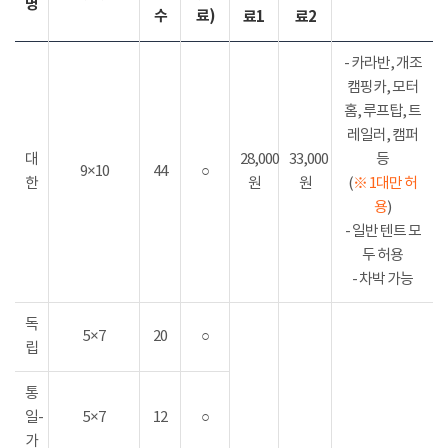
명
수
료)
료1
료2
- 카라반, 개조
캠핑카, 모터
홈, 루프탑, 트
레일러, 캠퍼
대
28,000
33,000
등
9×10
44
○
한
원
원
(
※ 1대만 허
용
)
- 일반 텐트 모
두 허용
- 차박 가능
독
5×7
20
○
립
통
일-
5×7
12
○
가