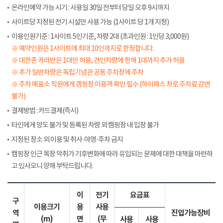
온라인예약 가능 시기 : 사용일 30일 전부터 당일 오후 9시까지
사이트당 지정된 전기 시설만 사용 가능 (1사이트 당 1개 지정)
이용인원기준 : 1사이트 5인기준, 차량 2대 (초과인원 : 1인당 3,000원)
※ 예약인원은 1사이트에 최대 10인까지로 한정합니다.
※ 대한존 카라반은 1대만 허용, 견인차량에 한해 1대까지 추가 허용
※ 추가 일반차량은 독립기념관 공동 주차장에 주차
※ 주차 매표소 직원에게 갬핑장 이용객 확인 필수 (하이패스 차로 주차료 감면
불가)
결제방법 : 카드결제(즉시)
타인에게 양도 불가 및 등록된 차량 외 캠핑장 내 입장 불가
지정된 장소 외 이용 및 취사·야영·주차 금지
캠핑장 인근 목장 악취가 기후변화에 따라 유입되는 문제에 대한 대책을 마련하
고 있사오니 양해 부탁드립니다.
이
전기
요금표
구
이용크기
용
사용
역
진입가능장비
(m)
면
(무
사용
사용