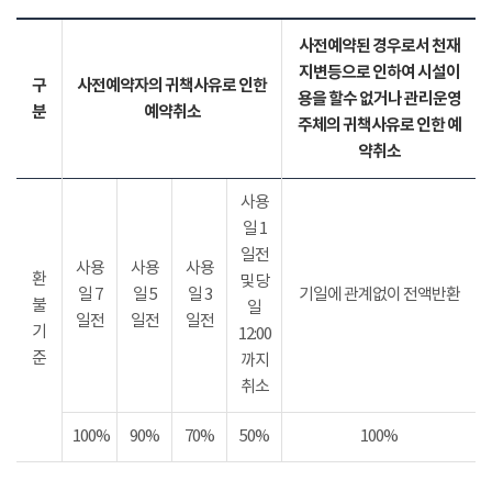
사전예약된 경우로서 천재
지변등으로 인하여 시설이
구
사전예약자의 귀책사유로 인한
용을 할수 없거나 관리운영
분
예약취소
주체의 귀책사유로 인한 예
약취소
사용
일 1
일전
사용
사용
사용
환
및 당
일 7
일 5
일 3
기일에 관계없이 전액반환
불
일
일전
일전
일전
기
12:00
준
까지
취소
100%
90%
70%
50%
100%