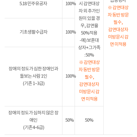
급증명서
5.18 민주유공자
100%
시 감면대상
※ 감면대상
자 외 추가인
자 동반 방문
원이 있을 경
필수,
우, 감면율
감면대상자
기초생활수급자
100%
50%적용
미방문시 감
-예) 보훈대
면 미적용
상자+그가족
: 50%
※ 감면대상
장애의 정도가 심한 장애인과
자 동반 방문
돌보는 사람 1인
100%
필수,
(기존 1~3급)
감면대상자
미방문시 감
면 미적용
장애의 정도가 심하지 않은 장
애인
50%
50%
(기존4~6급)