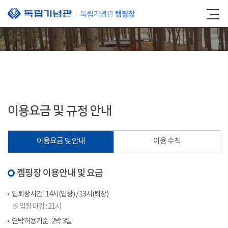
본문 바로가기
이용요금 및 규정 안내
이용요금 및 안내
이용 수칙
캠핑장 이용안내 및 요금
입퇴장시간 : 14시(입장) / 13시(퇴장)
※ 입장 마감 : 21시
연박허용기준 : 2박 3일