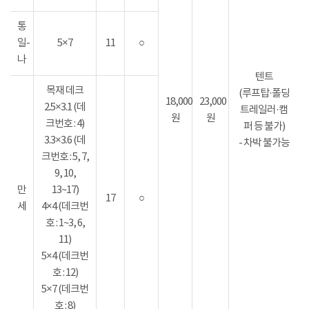
통
일-
5×7
11
○
나
텐트
목재 데크
(루프탑·폴딩
18,000
23,000
2.5×3.1 (데
트레일러·캠
원
원
크번호 : 4)
퍼 등 불가)
3.3×3.6 (데
- 차박 불가능
크번호 : 5, 7,
9, 10,
만
13~17)
17
○
세
4×4 (데크번
호 : 1~3, 6,
11)
5×4 (데크번
호 : 12)
5×7 (데크번
호 : 8)