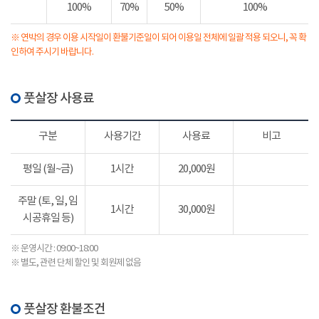
100%
70%
50%
100%
※ 연박의 경우 이용 시작일이 환불기준일이 되어 이용일 전체에 일괄 적용 되오니, 꼭 확
인하여 주시기 바랍니다.
풋살장 사용료
구분
사용기간
사용료
비고
평일 (월~금)
1시간
20,000원
주말 (토, 일, 임
1시간
30,000원
시공휴일 등)
※ 운영시간 : 09:00~18:00
※ 별도, 관련 단체 할인 및 회원제 없음
풋살장 환불조건