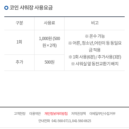
코인 샤워장 사용요금
구분
사용료
비고
※ 온수 가능
1,000원 (500
1회
※ 어른, 청소년,어린이 등 동일요
원 × 2개)
금 적용
※ 1회 사용(6분) / 추가사용(3분)
추가
500원
※ 샤워실 앞 동전교환기 배치
고객헌장
이용약관
개인정보처리방침
저작권정책
이메일무단수집거부
안내전화 041-560-0713, 041-560-0625