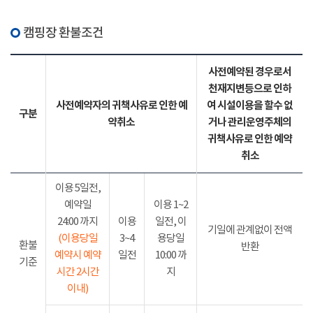
캠핑장 환불조건
사전예약된 경우로서
천재지변등으로 인하
사전예약자의 귀책사유로 인한 예
여 시설이용을 할수 없
구분
약취소
거나 관리운영주체의
귀책사유로 인한 예약
취소
이용 5일전,
예약일
이용 1~2
24:00 까지
이용
일전, 이
기일에 관계없이 전액
(이용당일
3~4
용당일
환불
반환
예약시 예약
일전
10:00 까
기준
시간 2시간
지
이내)