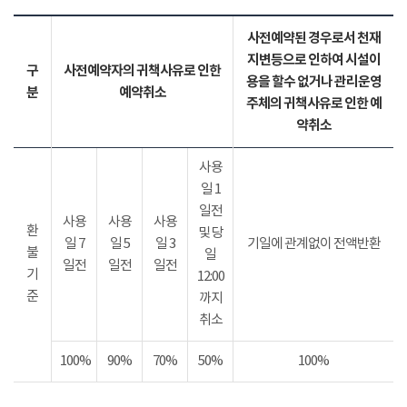
사전예약된 경우로서 천재
지변등으로 인하여 시설이
구
사전예약자의 귀책사유로 인한
용을 할수 없거나 관리운영
분
예약취소
주체의 귀책사유로 인한 예
약취소
사용
일 1
일전
사용
사용
사용
환
및 당
일 7
일 5
일 3
기일에 관계없이 전액반환
불
일
일전
일전
일전
기
12:00
준
까지
취소
100%
90%
70%
50%
100%