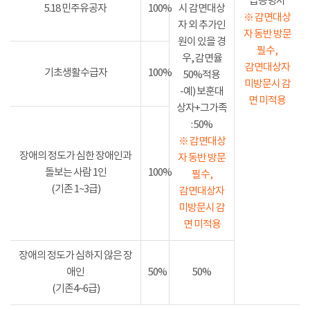
급증명서
5.18 민주유공자
100%
시 감면대상
※ 감면대상
자 외 추가인
자 동반 방문
원이 있을 경
필수,
우, 감면율
감면대상자
기초생활수급자
100%
50%적용
미방문시 감
-예) 보훈대
면 미적용
상자+그가족
: 50%
※ 감면대상
장애의 정도가 심한 장애인과
자 동반 방문
돌보는 사람 1인
100%
필수,
(기존 1~3급)
감면대상자
미방문시 감
면 미적용
장애의 정도가 심하지 않은 장
애인
50%
50%
(기존4~6급)