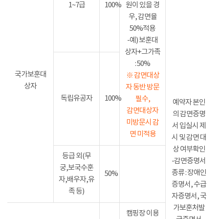
1~7급
100%
원이 있을 경
우, 감면율
50%적용
-예) 보훈대
상자+그가족
: 50%
국가보훈대
※ 감면대상
상자
자 동반 방문
독립유공자
100%
필수,
예약자 본인
감면대상자
의 감면증명
미방문시 감
서 입실시 제
면 미적용
시 및 감면 대
상 여부확인
등급 외(무
-감면증명서
궁,보국수훈
종류 : 장애인
50%
자,배우자,유
증명서, 수급
족 등)
자증명서, 국
가보훈처발
캠핑장 이용