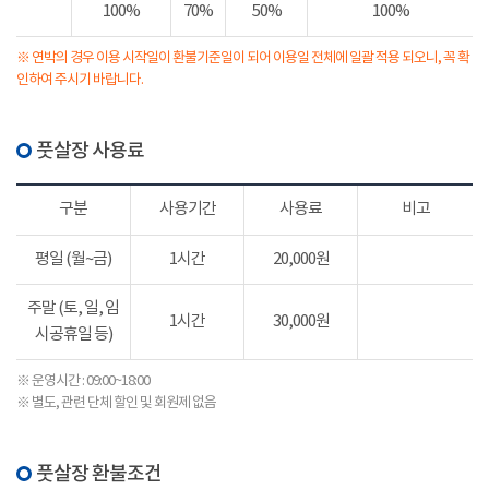
100%
70%
50%
100%
※ 연박의 경우 이용 시작일이 환불기준일이 되어 이용일 전체에 일괄 적용 되오니, 꼭 확
인하여 주시기 바랍니다.
풋살장 사용료
구분
사용기간
사용료
비고
평일 (월~금)
1시간
20,000원
주말 (토, 일, 임
1시간
30,000원
시공휴일 등)
※ 운영시간 : 09:00~18:00
※ 별도, 관련 단체 할인 및 회원제 없음
풋살장 환불조건