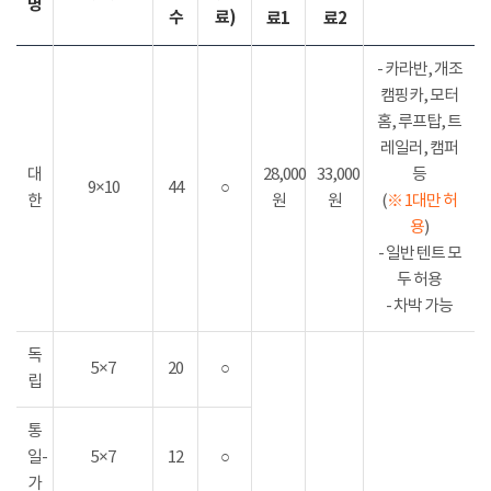
명
수
료)
료1
료2
- 카라반, 개조
캠핑카, 모터
홈, 루프탑, 트
레일러, 캠퍼
대
28,000
33,000
등
9×10
44
○
한
원
원
(
※ 1대만 허
용
)
- 일반 텐트 모
두 허용
- 차박 가능
독
5×7
20
○
립
통
일-
5×7
12
○
가