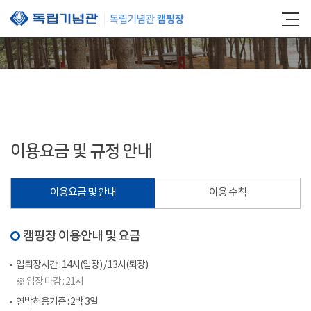
본문 바로가기
이용요금 및 규정 안내
이용요금 및 안내
이용 수칙
캠핑장 이용안내 및 요금
입퇴장시간 : 14시(입장) / 13시(퇴장)
※ 입장 마감 : 21시
연박허용기준 : 2박 3일