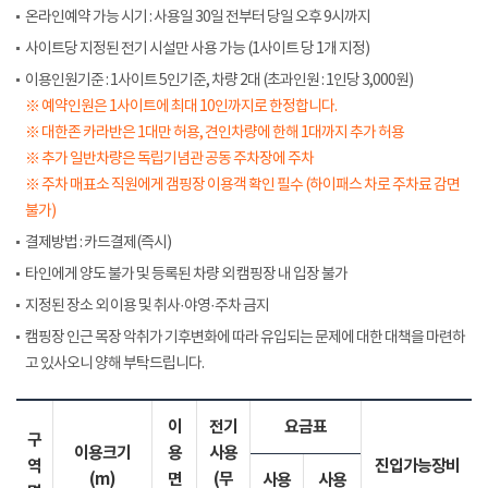
온라인예약 가능 시기 : 사용일 30일 전부터 당일 오후 9시까지
사이트당 지정된 전기 시설만 사용 가능 (1사이트 당 1개 지정)
이용인원기준 : 1사이트 5인기준, 차량 2대 (초과인원 : 1인당 3,000원)
※ 예약인원은 1사이트에 최대 10인까지로 한정합니다.
※ 대한존 카라반은 1대만 허용, 견인차량에 한해 1대까지 추가 허용
※ 추가 일반차량은 독립기념관 공동 주차장에 주차
※ 주차 매표소 직원에게 갬핑장 이용객 확인 필수 (하이패스 차로 주차료 감면
불가)
결제방법 : 카드결제(즉시)
타인에게 양도 불가 및 등록된 차량 외 캠핑장 내 입장 불가
지정된 장소 외 이용 및 취사·야영·주차 금지
캠핑장 인근 목장 악취가 기후변화에 따라 유입되는 문제에 대한 대책을 마련하
고 있사오니 양해 부탁드립니다.
이
전기
요금표
구
이용크기
용
사용
역
진입가능장비
(m)
면
(무
사용
사용