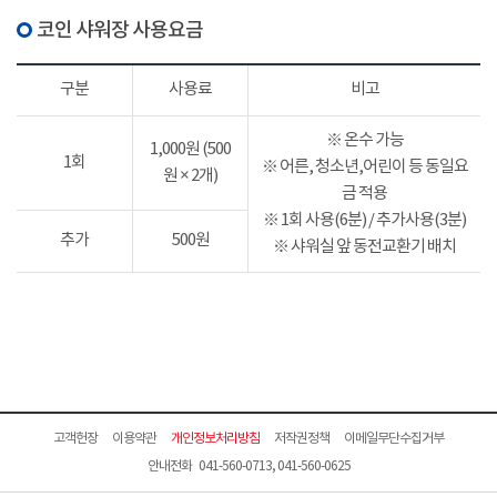
코인 샤워장 사용요금
구분
사용료
비고
※ 온수 가능
1,000원 (500
1회
※ 어른, 청소년,어린이 등 동일요
원 × 2개)
금 적용
※ 1회 사용(6분) / 추가사용(3분)
추가
500원
※ 샤워실 앞 동전교환기 배치
고객헌장
이용약관
개인정보처리방침
저작권정책
이메일무단수집거부
안내전화 041-560-0713, 041-560-0625