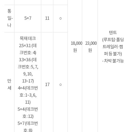
통
일-
5×7
11
○
나
텐트
목재 데크
(루프탑·폴딩
18,000
23,000
2.5×3.1 (데
트레일러·캠
원
원
크번호 : 4)
퍼 등 불가)
3.3×3.6 (데
- 차박 불가능
크번호 : 5, 7,
9, 10,
만
13~17)
17
○
세
4×4 (데크번
호 : 1~3, 6,
11)
5×4 (데크번
호 : 12)
5×7 (데크번
호 : 8)