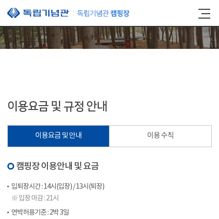
본문 바로가기
이용요금 및 규정 안내
이용요금 및 안내
이용 수칙
캠핑장 이용안내 및 요금
입퇴장시간 : 14시(입장) / 13시(퇴장)
※ 입장 마감 : 21시
연박허용기준 : 2박 3일