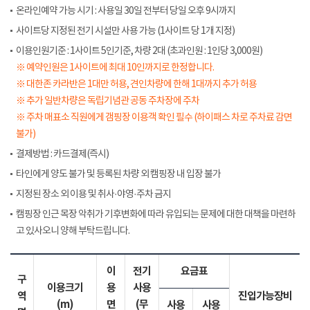
온라인예약 가능 시기 : 사용일 30일 전부터 당일 오후 9시까지
사이트당 지정된 전기 시설만 사용 가능 (1사이트 당 1개 지정)
이용인원기준 : 1사이트 5인기준, 차량 2대 (초과인원 : 1인당 3,000원)
※ 예약인원은 1사이트에 최대 10인까지로 한정합니다.
※ 대한존 카라반은 1대만 허용, 견인차량에 한해 1대까지 추가 허용
※ 추가 일반차량은 독립기념관 공동 주차장에 주차
※ 주차 매표소 직원에게 갬핑장 이용객 확인 필수 (하이패스 차로 주차료 감면
불가)
결제방법 : 카드결제(즉시)
타인에게 양도 불가 및 등록된 차량 외 캠핑장 내 입장 불가
지정된 장소 외 이용 및 취사·야영·주차 금지
캠핑장 인근 목장 악취가 기후변화에 따라 유입되는 문제에 대한 대책을 마련하
고 있사오니 양해 부탁드립니다.
이
전기
요금표
구
이용크기
용
사용
역
진입가능장비
(m)
면
(무
사용
사용