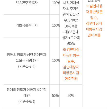
급증명서
5.18 민주유공자
100%
시 감면대상
※ 감면대상
자 외 추가인
자 동반 방문
원이 있을 경
필수,
우, 감면율
감면대상자
기초생활수급자
100%
50%적용
미방문시 감
-예) 보훈대
면 미적용
상자+그가족
: 50%
※ 감면대상
장애의 정도가 심한 장애인과
자 동반 방문
돌보는 사람 1인
100%
필수,
(기존 1~3급)
감면대상자
미방문시 감
면 미적용
장애의 정도가 심하지 않은 장
애인
50%
50%
(기존4~6급)