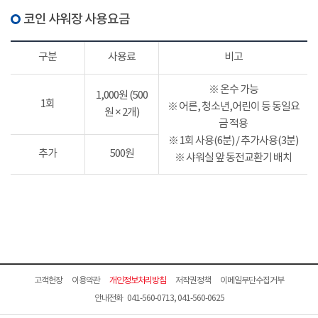
코인 샤워장 사용요금
구분
사용료
비고
※ 온수 가능
1,000원 (500
1회
※ 어른, 청소년,어린이 등 동일요
원 × 2개)
금 적용
※ 1회 사용(6분) / 추가사용(3분)
추가
500원
※ 샤워실 앞 동전교환기 배치
고객헌장
이용약관
개인정보처리방침
저작권정책
이메일무단수집거부
안내전화 041-560-0713, 041-560-0625