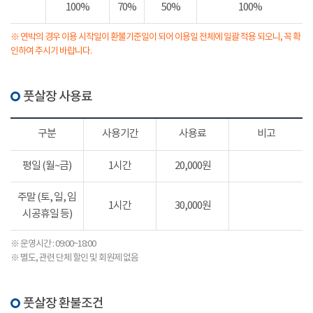
100%
70%
50%
100%
※ 연박의 경우 이용 시작일이 환불기준일이 되어 이용일 전체에 일괄 적용 되오니, 꼭 확
인하여 주시기 바랍니다.
풋살장 사용료
구분
사용기간
사용료
비고
평일 (월~금)
1시간
20,000원
주말 (토, 일, 임
1시간
30,000원
시공휴일 등)
※ 운영시간 : 09:00~18:00
※ 별도, 관련 단체 할인 및 회원제 없음
풋살장 환불조건