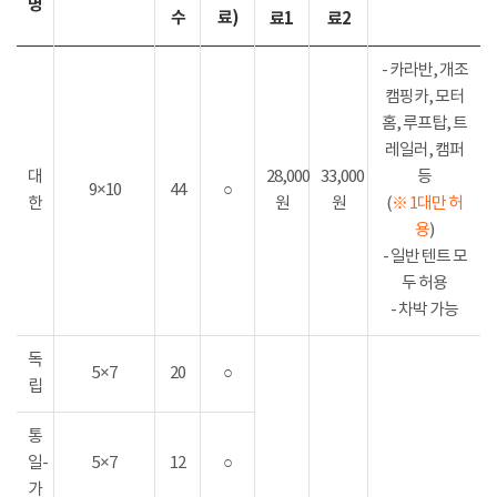
명
수
료)
료1
료2
- 카라반, 개조
캠핑카, 모터
홈, 루프탑, 트
레일러, 캠퍼
대
28,000
33,000
등
9×10
44
○
한
원
원
(
※ 1대만 허
용
)
- 일반 텐트 모
두 허용
- 차박 가능
독
5×7
20
○
립
통
일-
5×7
12
○
가