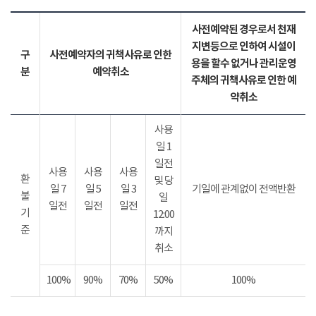
사전예약된 경우로서 천재
지변등으로 인하여 시설이
구
사전예약자의 귀책사유로 인한
용을 할수 없거나 관리운영
분
예약취소
주체의 귀책사유로 인한 예
약취소
사용
일 1
일전
사용
사용
사용
환
및 당
일 7
일 5
일 3
기일에 관계없이 전액반환
불
일
일전
일전
일전
기
12:00
준
까지
취소
100%
90%
70%
50%
100%