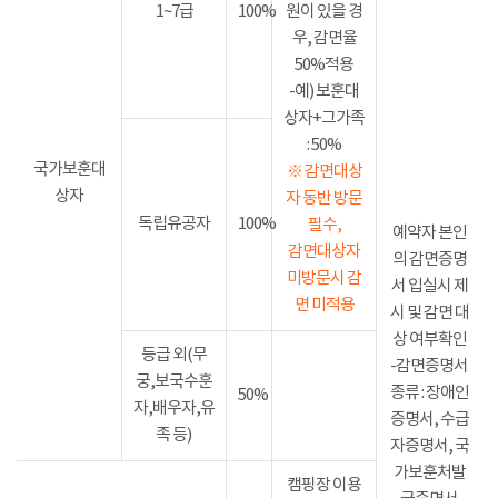
1~7급
100%
원이 있을 경
우, 감면율
50%적용
-예) 보훈대
상자+그가족
: 50%
국가보훈대
※ 감면대상
상자
자 동반 방문
독립유공자
100%
필수,
예약자 본인
감면대상자
의 감면증명
미방문시 감
서 입실시 제
면 미적용
시 및 감면 대
상 여부확인
등급 외(무
-감면증명서
궁,보국수훈
종류 : 장애인
50%
자,배우자,유
증명서, 수급
족 등)
자증명서, 국
가보훈처발
캠핑장 이용