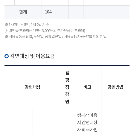
합계
104
-
※ 1사이트당 5인, 1박 2일 기준
(단, 5인을 초과하는 1인당 3,000원의 추가요금이 부과됨)
※ 사용료2 : 금요일, 토요일, 공휴일전일 / 사용료1 : 사용료2를 제외한 일
감면대상 및 이용요금
캠
핑
감면대상
장
비고
감면방법
감
면
캠핑장 이용
시 감면대상
자 외 추가인