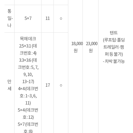
통
일-
5×7
11
○
나
텐트
목재 데크
(루프탑·폴딩
18,000
23,000
2.5×3.1 (데
트레일러·캠
원
원
크번호 : 4)
퍼 등 불가)
3.3×3.6 (데
- 차박 불가능
크번호 : 5, 7,
9, 10,
만
13~17)
17
○
세
4×4 (데크번
호 : 1~3, 6,
11)
5×4 (데크번
호 : 12)
5×7 (데크번
호 : 8)