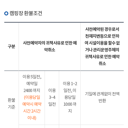
캠핑장 환불조건
사전예약된 경우로서
천재지변등으로 인하
사전예약자의 귀책사유로 인한 예
여 시설이용을 할수 없
구분
약취소
거나 관리운영주체의
귀책사유로 인한 예약
취소
이용 5일전,
예약일
이용 1~2
24:00 까지
이용
일전, 이
기일에 관계없이 전액
(이용당일
3~4
용당일
환불
반환
예약시 예약
일전
10:00 까
기준
시간 2시간
지
이내)