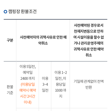
캠핑장 환불조건
사전예약된 경우로서
천재지변등으로 인하
사전예약자의 귀책사유로 인한 예
여 시설이용을 할수 없
구분
약취소
거나 관리운영주체의
귀책사유로 인한 예약
취소
이용 5일전,
예약일
이용 1~2
24:00 까지
이용
일전, 이
기일에 관계없이 전액
(이용당일
3~4
용당일
환불
반환
예약시 예약
일전
10:00 까
기준
시간 2시간
지
이내)