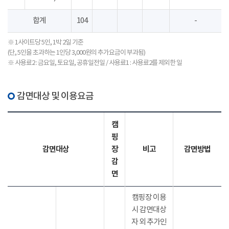
합계
104
-
※ 1사이트당 5인, 1박 2일 기준
(단, 5인을 초과하는 1인당 3,000원의 추가요금이 부과됨)
※ 사용료2 : 금요일, 토요일, 공휴일전일 / 사용료1 : 사용료2를 제외한 일
감면대상 및 이용요금
캠
핑
감면대상
장
비고
감면방법
감
면
캠핑장 이용
시 감면대상
자 외 추가인