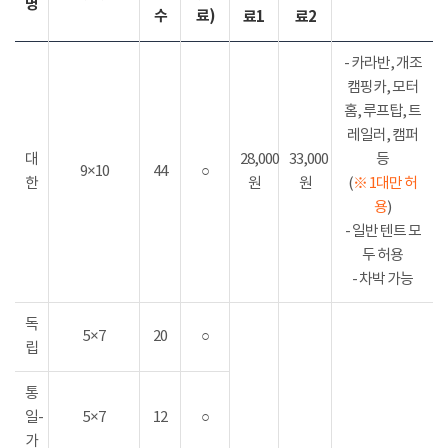
명
수
료)
료1
료2
- 카라반, 개조
캠핑카, 모터
홈, 루프탑, 트
레일러, 캠퍼
대
28,000
33,000
등
9×10
44
○
한
원
원
(
※ 1대만 허
용
)
- 일반 텐트 모
두 허용
- 차박 가능
독
5×7
20
○
립
통
일-
5×7
12
○
가