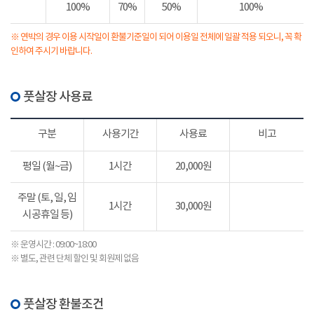
100%
70%
50%
100%
※ 연박의 경우 이용 시작일이 환불기준일이 되어 이용일 전체에 일괄 적용 되오니, 꼭 확
인하여 주시기 바랍니다.
풋살장 사용료
구분
사용기간
사용료
비고
평일 (월~금)
1시간
20,000원
주말 (토, 일, 임
1시간
30,000원
시공휴일 등)
※ 운영시간 : 09:00~18:00
※ 별도, 관련 단체 할인 및 회원제 없음
풋살장 환불조건