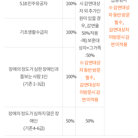
급증명서
5.18 민주유공자
100%
시 감면대상
※ 감면대상
자 외 추가인
자 동반 방문
원이 있을 경
필수,
우, 감면율
감면대상자
기초생활수급자
100%
50%적용
미방문시 감
-예) 보훈대
면 미적용
상자+그가족
: 50%
※ 감면대상
장애의 정도가 심한 장애인과
자 동반 방문
돌보는 사람 1인
100%
필수,
(기존 1~3급)
감면대상자
미방문시 감
면 미적용
장애의 정도가 심하지 않은 장
애인
50%
50%
(기존4~6급)