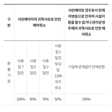
사전예약된 경우로서 천재
지변등으로 인하여 시설이
구
사전예약자의 귀책사유로 인한
용을 할수 없거나 관리운영
분
예약취소
주체의 귀책사유로 인한 예
약취소
사용
일 1
일전
사용
사용
사용
환
및 당
일 7
일 5
일 3
기일에 관계없이 전액반환
불
일
일전
일전
일전
기
12:00
준
까지
취소
100%
90%
70%
50%
100%