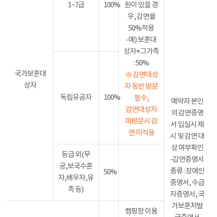
1~7급
100%
원이 있을 경
우, 감면율
50%적용
-예) 보훈대
상자+그가족
: 50%
국가보훈대
※ 감면대상
상자
자 동반 방문
독립유공자
100%
필수,
예약자 본인
감면대상자
의 감면증명
미방문시 감
서 입실시 제
면 미적용
시 및 감면 대
상 여부확인
등급 외(무
-감면증명서
궁,보국수훈
종류 : 장애인
50%
자,배우자,유
증명서, 수급
족 등)
자증명서, 국
가보훈처발
캠핑장 이용