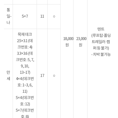
통
일-
5×7
11
○
나
텐트
목재 데크
(루프탑·폴딩
18,000
23,000
2.5×3.1 (데
트레일러·캠
원
원
크번호 : 4)
퍼 등 불가)
3.3×3.6 (데
- 차박 불가능
크번호 : 5, 7,
9, 10,
만
13~17)
17
○
세
4×4 (데크번
호 : 1~3, 6,
11)
5×4 (데크번
호 : 12)
5×7 (데크번
호 : 8)