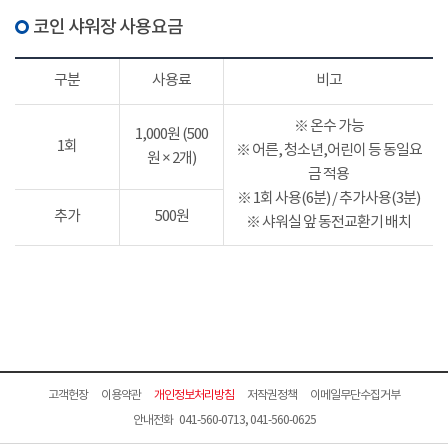
코인 샤워장 사용요금
구분
사용료
비고
※ 온수 가능
1,000원 (500
1회
※ 어른, 청소년,어린이 등 동일요
원 × 2개)
금 적용
※ 1회 사용(6분) / 추가사용(3분)
추가
500원
※ 샤워실 앞 동전교환기 배치
고객헌장
이용약관
개인정보처리방침
저작권정책
이메일무단수집거부
안내전화 041-560-0713, 041-560-0625