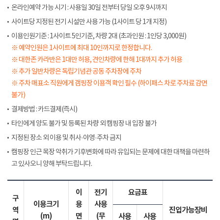
온라인예약 가능 시기 : 사용일 30일 전부터 당일 오후 9시까지
사이트당 지정된 전기 시설만 사용 가능 (1사이트 당 1개 지정)
이용인원기준 : 1사이트 5인기준, 차량 2대 (초과인원 : 1인당 3,000원)
※ 예약인원은 1사이트에 최대 10인까지로 한정합니다.
※ 대한존 카라반은 1대만 허용, 견인차량에 한해 1대까지 추가 허용
※ 추가 일반차량은 독립기념관 공동 주차장에 주차
※ 주차 매표소 직원에게 갬핑장 이용객 확인 필수 (하이패스 차로 주차료 감면
불가)
결제방법 : 카드결제(즉시)
타인에게 양도 불가 및 등록된 차량 외 캠핑장 내 입장 불가
지정된 장소 외 이용 및 취사·야영·주차 금지
캠핑장 인근 목장 악취가 기후변화에 따라 유입되는 문제에 대한 대책을 마련하
고 있사오니 양해 부탁드립니다.
이
전기
요금표
구
이용크기
용
사용
역
진입가능장비
(m)
면
(무
사용
사용