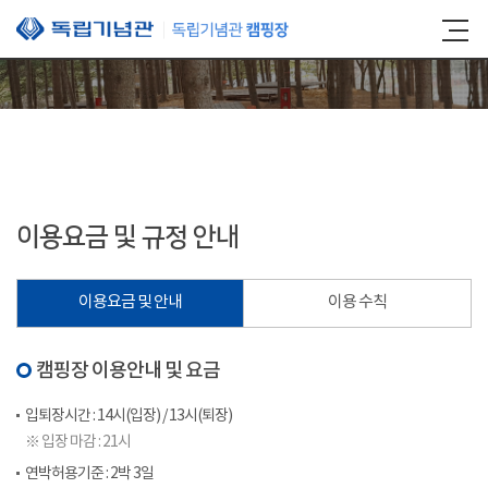
본문 바로가기
이용요금 및 규정 안내
이용요금 및 안내
이용 수칙
캠핑장 이용안내 및 요금
입퇴장시간 : 14시(입장) / 13시(퇴장)
※ 입장 마감 : 21시
연박허용기준 : 2박 3일