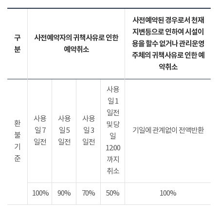
사전예약된 경우로서 천재
지변등으로 인하여 시설이
구
사전예약자의 귀책사유로 인한
용을 할수 없거나 관리운영
분
예약취소
주체의 귀책사유로 인한 예
약취소
사용
일 1
일전
사용
사용
사용
환
및 당
일 7
일 5
일 3
기일에 관계없이 전액반환
불
일
일전
일전
일전
기
12:00
준
까지
취소
100%
90%
70%
50%
100%