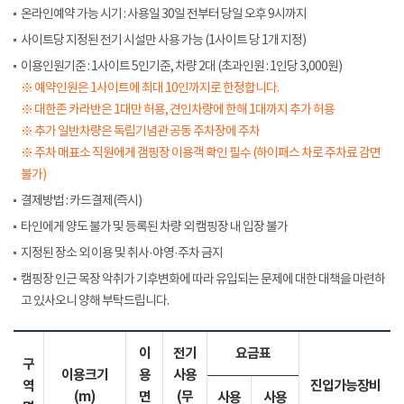
온라인예약 가능 시기 : 사용일 30일 전부터 당일 오후 9시까지
사이트당 지정된 전기 시설만 사용 가능 (1사이트 당 1개 지정)
이용인원기준 : 1사이트 5인기준, 차량 2대 (초과인원 : 1인당 3,000원)
※ 예약인원은 1사이트에 최대 10인까지로 한정합니다.
※ 대한존 카라반은 1대만 허용, 견인차량에 한해 1대까지 추가 허용
※ 추가 일반차량은 독립기념관 공동 주차장에 주차
※ 주차 매표소 직원에게 갬핑장 이용객 확인 필수 (하이패스 차로 주차료 감면
불가)
결제방법 : 카드결제(즉시)
타인에게 양도 불가 및 등록된 차량 외 캠핑장 내 입장 불가
지정된 장소 외 이용 및 취사·야영·주차 금지
캠핑장 인근 목장 악취가 기후변화에 따라 유입되는 문제에 대한 대책을 마련하
고 있사오니 양해 부탁드립니다.
이
전기
요금표
구
이용크기
용
사용
역
진입가능장비
(m)
면
(무
사용
사용