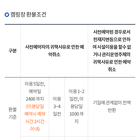
캠핑장 환불조건
사전예약된 경우로서
천재지변등으로 인하
사전예약자의 귀책사유로 인한 예
여 시설이용을 할수 없
구분
약취소
거나 관리운영주체의
귀책사유로 인한 예약
취소
이용 5일전,
예약일
이용 1~2
24:00 까지
이용
일전, 이
기일에 관계없이 전액
(이용당일
3~4
용당일
환불
반환
예약시 예약
일전
10:00 까
기준
시간 2시간
지
이내)