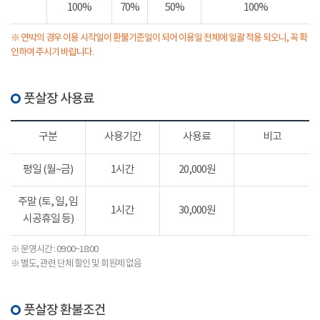
100%
70%
50%
100%
※ 연박의 경우 이용 시작일이 환불기준일이 되어 이용일 전체에 일괄 적용 되오니, 꼭 확
인하여 주시기 바랍니다.
풋살장 사용료
구분
사용기간
사용료
비고
평일 (월~금)
1시간
20,000원
주말 (토, 일, 임
1시간
30,000원
시공휴일 등)
※ 운영시간 : 09:00~18:00
※ 별도, 관련 단체 할인 및 회원제 없음
풋살장 환불조건