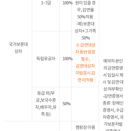
1~7급
100%
원이 있을 경
우, 감면율
50%적용
-예) 보훈대
상자+그가족
: 50%
국가보훈대
※ 감면대상
상자
자 동반 방문
독립유공자
100%
필수,
예약자 본인
감면대상자
의 감면증명
미방문시 감
서 입실시 제
면 미적용
시 및 감면 대
상 여부확인
등급 외(무
-감면증명서
궁,보국수훈
종류 : 장애인
50%
자,배우자,유
증명서, 수급
족 등)
자증명서, 국
가보훈처발
캠핑장 이용