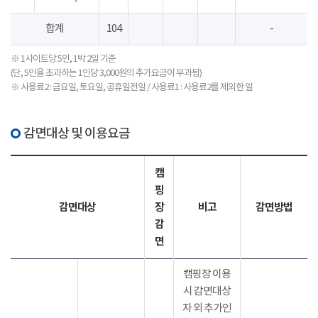
합계
104
-
※ 1사이트당 5인, 1박 2일 기준
(단, 5인을 초과하는 1인당 3,000원의 추가요금이 부과됨)
※ 사용료2 : 금요일, 토요일, 공휴일전일 / 사용료1 : 사용료2를 제외한 일
감면대상 및 이용요금
캠
핑
감면대상
장
비고
감면방법
감
면
캠핑장 이용
시 감면대상
자 외 추가인