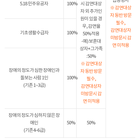
급증명서
5.18 민주유공자
100%
시 감면대상
※ 감면대상
자 외 추가인
자 동반 방문
원이 있을 경
필수,
우, 감면율
감면대상자
기초생활수급자
100%
50%적용
미방문시 감
-예) 보훈대
면 미적용
상자+그가족
: 50%
※ 감면대상
장애의 정도가 심한 장애인과
자 동반 방문
돌보는 사람 1인
100%
필수,
(기존 1~3급)
감면대상자
미방문시 감
면 미적용
장애의 정도가 심하지 않은 장
애인
50%
50%
(기존4~6급)