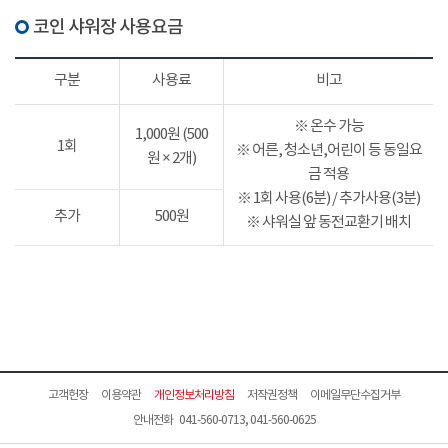
코인 샤워장 사용요금
구분
사용료
비고
※ 온수 가능
1,000원 (500
1회
※ 어른, 청소년,어린이 등 동일요
원 × 2개)
금 적용
※ 1회 사용(6분) / 추가사용(3분)
추가
500원
※ 샤워실 앞 동전교환기 배치
고객헌장
이용약관
개인정보처리방침
저작권정책
이메일무단수집거부
안내전화 041-560-0713, 041-560-0625