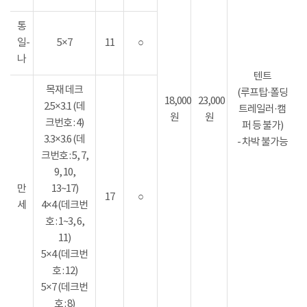
통
일-
5×7
11
○
나
텐트
목재 데크
(루프탑·폴딩
18,000
23,000
2.5×3.1 (데
트레일러·캠
원
원
크번호 : 4)
퍼 등 불가)
3.3×3.6 (데
- 차박 불가능
크번호 : 5, 7,
9, 10,
만
13~17)
17
○
세
4×4 (데크번
호 : 1~3, 6,
11)
5×4 (데크번
호 : 12)
5×7 (데크번
호 : 8)