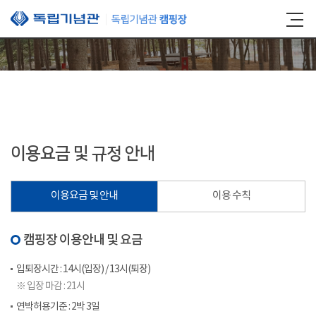
본문 바로가기
이용요금 및 규정 안내
이용요금 및 안내
이용 수칙
캠핑장 이용안내 및 요금
입퇴장시간 : 14시(입장) / 13시(퇴장)
※ 입장 마감 : 21시
연박허용기준 : 2박 3일