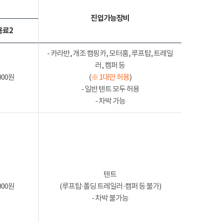
진입가능장비
용료2
- 카라반, 개조 캠핑카, 모터홈, 루프탑, 트레일
러, 캠퍼 등
000원
(
※ 1대만 허용
)
- 일반 텐트 모두 허용
- 차박 가능
텐트
000원
(루프탑·폴딩 트레일러·캠퍼 등 불가)
- 차박 불가능