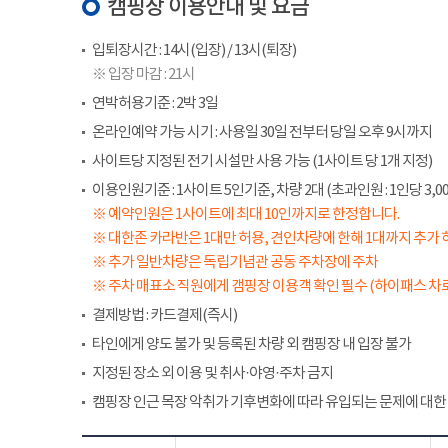
캠핑장 이용안내 및 요금
입퇴장시간 : 14시(입장) / 13시(퇴장)
※ 입장 마감 : 21시
연박허용기준 : 2박 3일
온라인예약 가능 시기 : 사용일 30일 전부터 당일 오후 9시까지
사이트당 지정된 전기 시설만 사용 가능 (1사이트 당 1개 지정)
이용인원기준 : 1사이트 5인기준, 차량 2대 (초과인원 : 1인당 3,00
※ 예약인원은 1사이트에 최대 10인까지로 한정합니다.
※ 대한존 카라반은 1대만 허용, 견인차량에 한해 1대까지 추가 
※ 추가 일반차량은 독립기념관 공동 주차장에 주차
※ 주차 매표소 직원에게 갬핑장 이용객 확인 필수 (하이패스 차로
결제방법 : 카드결제(즉시)
타인에게 양도 불가 및 등록된 차량 외 캠핑장 내 입장 불가
지정된 장소 외 이용 및 취사·야영·주차 금지
캠핑장 인근 목장 악취가 기후변화에 따라 유입되는 문제에 대한