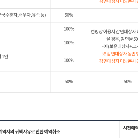
감면대상자 미방문시 
보국수훈자,배우자,유족 등)
50%
100%
캠핑장 이용시 감면대상자 
을 경우, 감면율 
100%
-예) 보훈대상자+그가족
※ 감면대상자 동반 
 1인
100%
감면대상자 미방문시 
50%
50%
사전예약
예약자의 귀책사유로 인한 예약취소