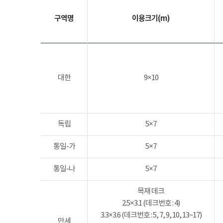
구역명
이용크기(m)
대한
9×10
독립
5×7
통일-가
5×7
통일-나
5×7
목재 데크
2.5×3.1 (데크번호 : 4)
3.3×3.6 (데크번호 : 5, 7, 9, 10, 13~17)
만세