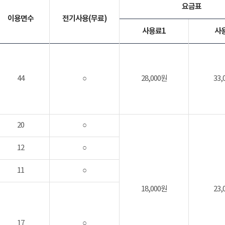
요금표
이용면수
전기사용(무료)
사용료1
사
44
○
28,000원
33,
20
○
12
○
11
○
18,000원
23,
17
○