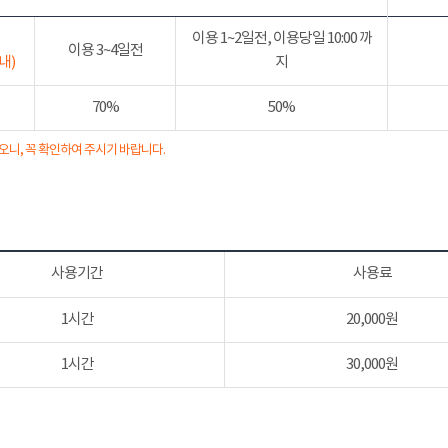
이용 1~2일전, 이용당일 10:00 까
이용 3~4일전
내)
지
70%
50%
오니, 꼭 확인하여 주시기 바랍니다.
사용기간
사용료
1시간
20,000원
1시간
30,000원