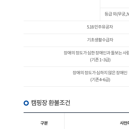
등급 외(무궁,
5.18 민주유공자
기초생활수급자
장애의 정도가 심한 장애인과 돌보는 사람
(기존 1~3급)
장애의 정도가 심하지 않은 장애인
(기존4~6급)
캠핑장 환불조건
구분
사전