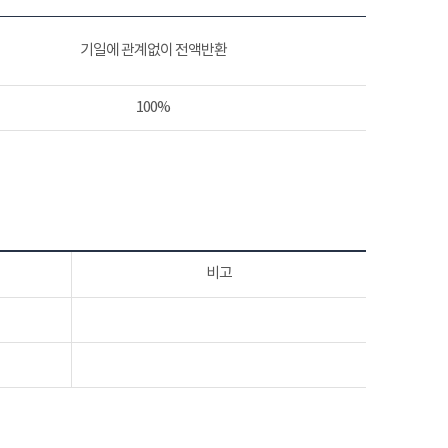
기일에 관계없이 전액반환
100%
비고