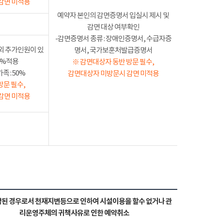
감면 미적용
예약자 본인의 감면증명서 입실시 제시 및
감면 대상 여부확인
-감면증명서 종류 : 장애인증명서, 수급자증
외 추가인원이 있
명서, 국가보훈처발급증명서
50%적용
※ 감면대상자 동반 방문 필수,
 : 50%
감면대상자 미방문시 감면 미적용
방문 필수,
감면 미적용
된 경우로서 천재지변등으로 인하여 시설이용을 할수 없거나 관
리운영주체의 귀책사유로 인한 예약취소