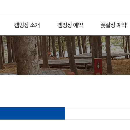
캠핑장 소개
캠핑장 예약
풋살장 예약