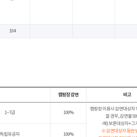
104
캠핑장 감면
비고
캠핑장 이용시 감면대상자 
1~7급
100%
을 경우, 감면율 
-예) 보훈대상자+그가족
※ 감면대상자 동반 
독립유공자
100%