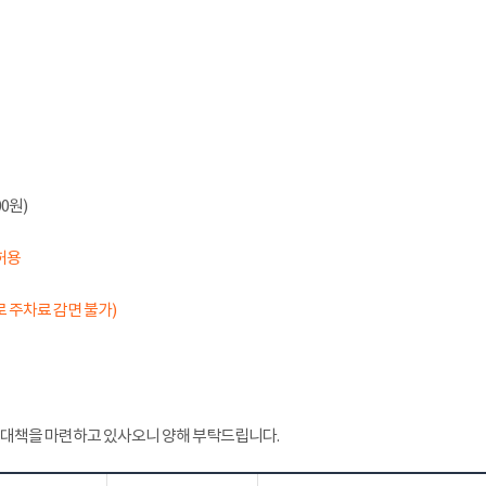
0원)
허용
 주차료 감면 불가)
 대책을 마련하고 있사오니 양해 부탁드립니다.