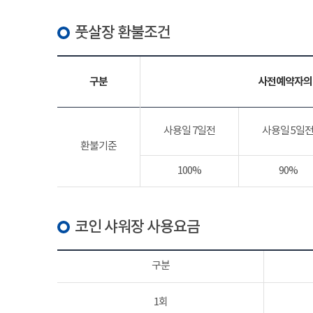
풋살장 환불조건
구분
사전예약자의
사용일 7일전
사용일 5일
환불기준
100%
90%
코인 샤워장 사용요금
구분
1회