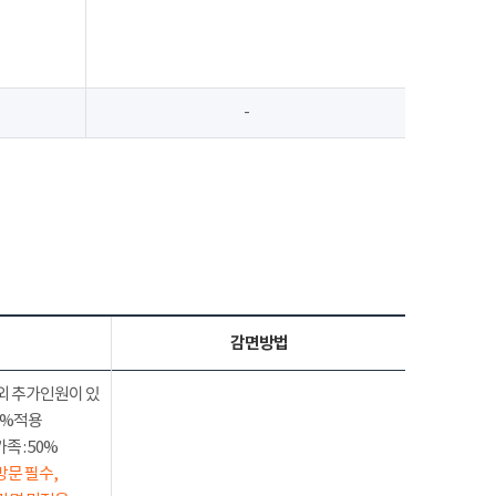
-
감면방법
외 추가인원이 있
50%적용
 : 50%
방문 필수,