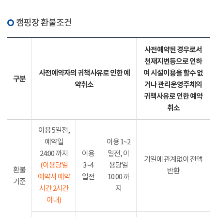
캠핑장 환불조건
사전예약된 경우로서
천재지변등으로 인하
사전예약자의 귀책사유로 인한 예
여 시설이용을 할수 없
구분
약취소
거나 관리운영주체의
귀책사유로 인한 예약
취소
이용 5일전,
예약일
이용 1~2
24:00 까지
이용
일전, 이
기일에 관계없이 전액
(이용당일
3~4
용당일
환불
반환
예약시 예약
일전
10:00 까
기준
시간 2시간
지
이내)