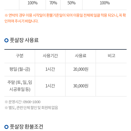
100%
70%
50%
100%
※ 연박의 경우 이용 시작일이 환불기준일이 되어 이용일 전체에 일괄 적용 되오니, 꼭 확
인하여 주시기 바랍니다.
풋살장 사용료
구분
사용기간
사용료
비고
평일 (월~금)
1시간
20,000원
주말 (토, 일, 임
1시간
30,000원
시공휴일 등)
※ 운영시간 : 09:00~18:00
※ 별도, 관련 단체 할인 및 회원제 없음
풋살장 환불조건