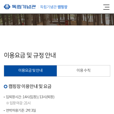
본문 바로가기
이용요금 및 규정 안내
이용요금 및 안내
이용 수칙
캠핑장 이용안내 및 요금
입퇴장시간 : 14시(입장) / 13시(퇴장)
※ 입장 마감 : 21시
연박허용기준 : 2박 3일