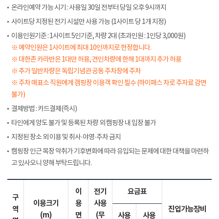
온라인예약 가능 시기 : 사용일 30일 전부터 당일 오후 9시까지
사이트당 지정된 전기 시설만 사용 가능 (1사이트 당 1개 지정)
이용인원기준 : 1사이트 5인기준, 차량 2대 (초과인원 : 1인당 3,000원)
※ 예약인원은 1사이트에 최대 10인까지로 한정합니다.
※ 대한존 카라반은 1대만 허용, 견인차량에 한해 1대까지 추가 허용
※ 추가 일반차량은 독립기념관 공동 주차장에 주차
※ 주차 매표소 직원에게 갬핑장 이용객 확인 필수 (하이패스 차로 주차료 감면
불가)
결제방법 : 카드결제(즉시)
타인에게 양도 불가 및 등록된 차량 외 캠핑장 내 입장 불가
지정된 장소 외 이용 및 취사·야영·주차 금지
캠핑장 인근 목장 악취가 기후변화에 따라 유입되는 문제에 대한 대책을 마련하
고 있사오니 양해 부탁드립니다.
이
전기
요금표
구
이용크기
용
사용
역
진입가능장비
(m)
면
(무
사용
사용