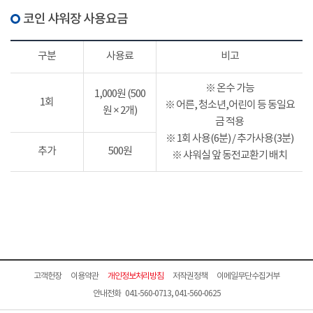
코인 샤워장 사용요금
구분
사용료
비고
※ 온수 가능
1,000원 (500
1회
※ 어른, 청소년,어린이 등 동일요
원 × 2개)
금 적용
※ 1회 사용(6분) / 추가사용(3분)
추가
500원
※ 샤워실 앞 동전교환기 배치
고객헌장
이용약관
개인정보처리방침
저작권정책
이메일무단수집거부
안내전화 041-560-0713, 041-560-0625