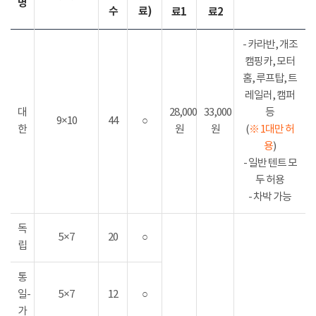
명
수
료)
료1
료2
- 카라반, 개조
캠핑카, 모터
홈, 루프탑, 트
레일러, 캠퍼
대
28,000
33,000
등
9×10
44
○
한
원
원
(
※ 1대만 허
용
)
- 일반 텐트 모
두 허용
- 차박 가능
독
5×7
20
○
립
통
일-
5×7
12
○
가