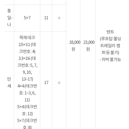
통
일-
5×7
11
○
나
텐트
목재 데크
(루프탑·폴딩
18,000
23,000
2.5×3.1 (데
트레일러·캠
원
원
크번호 : 4)
퍼 등 불가)
3.3×3.6 (데
- 차박 불가능
크번호 : 5, 7,
9, 10,
만
13~17)
17
○
세
4×4 (데크번
호 : 1~3, 6,
11)
5×4 (데크번
호 : 12)
5×7 (데크번
호 : 8)