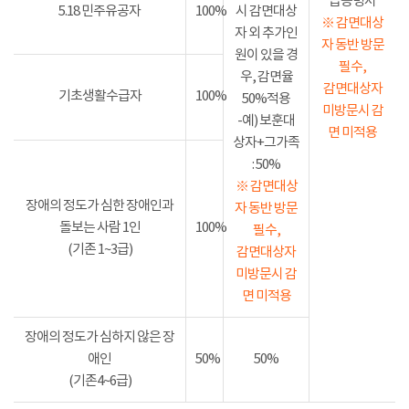
급증명서
5.18 민주유공자
100%
시 감면대상
※ 감면대상
자 외 추가인
자 동반 방문
원이 있을 경
필수,
우, 감면율
감면대상자
기초생활수급자
100%
50%적용
미방문시 감
-예) 보훈대
면 미적용
상자+그가족
: 50%
※ 감면대상
장애의 정도가 심한 장애인과
자 동반 방문
돌보는 사람 1인
100%
필수,
(기존 1~3급)
감면대상자
미방문시 감
면 미적용
장애의 정도가 심하지 않은 장
애인
50%
50%
(기존4~6급)