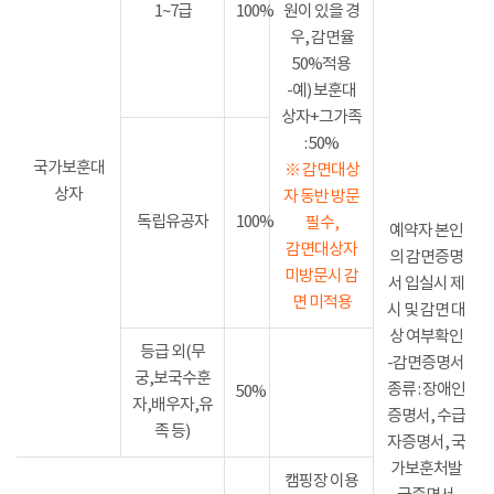
1~7급
100%
원이 있을 경
우, 감면율
50%적용
-예) 보훈대
상자+그가족
: 50%
국가보훈대
※ 감면대상
상자
자 동반 방문
독립유공자
100%
필수,
예약자 본인
감면대상자
의 감면증명
미방문시 감
서 입실시 제
면 미적용
시 및 감면 대
상 여부확인
등급 외(무
-감면증명서
궁,보국수훈
종류 : 장애인
50%
자,배우자,유
증명서, 수급
족 등)
자증명서, 국
가보훈처발
캠핑장 이용