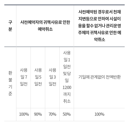
사전예약된 경우로서 천재
지변등으로 인하여 시설이
구
사전예약자의 귀책사유로 인한
용을 할수 없거나 관리운영
분
예약취소
주체의 귀책사유로 인한 예
약취소
사용
일 1
일전
사용
사용
사용
환
및 당
일 7
일 5
일 3
기일에 관계없이 전액반환
불
일
일전
일전
일전
기
12:00
준
까지
취소
100%
90%
70%
50%
100%