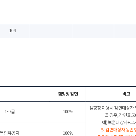
104
캠핑장 감면
비고
캠핑장 이용시 감면대상자 
1~7급
100%
을 경우, 감면율 
-예) 보훈대상자+그가족
※ 감면대상자 동반 
독립유공자
100%