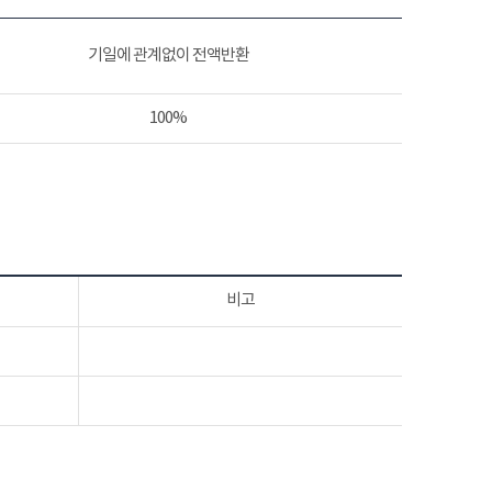
기일에 관계없이 전액반환
100%
비고