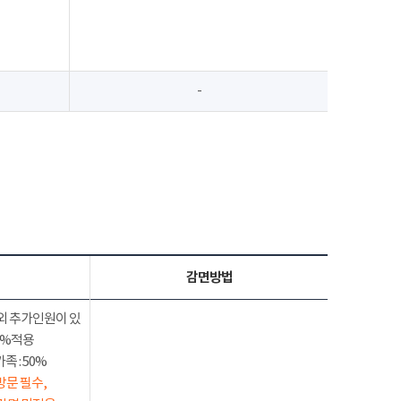
-
감면방법
외 추가인원이 있
50%적용
 : 50%
방문 필수,