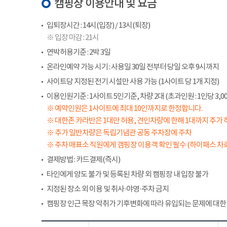
캠핑장 이용안내 및 요금
입퇴장시간 : 14시(입장) / 13시(퇴장)
※ 입장 마감 : 21시
연박허용기준 : 2박 3일
온라인예약 가능 시기 : 사용일 30일 전부터 당일 오후 9시까지
사이트당 지정된 전기 시설만 사용 가능 (1사이트 당 1개 지정)
이용인원기준 : 1사이트 5인기준, 차량 2대 (초과인원 : 1인당 3,00
※ 예약인원은 1사이트에 최대 10인까지로 한정합니다.
※ 대한존 카라반은 1대만 허용, 견인차량에 한해 1대까지 추가 
※ 추가 일반차량은 독립기념관 공동 주차장에 주차
※ 주차 매표소 직원에게 갬핑장 이용객 확인 필수 (하이패스 차로
결제방법 : 카드결제(즉시)
타인에게 양도 불가 및 등록된 차량 외 캠핑장 내 입장 불가
지정된 장소 외 이용 및 취사·야영·주차 금지
캠핑장 인근 목장 악취가 기후변화에 따라 유입되는 문제에 대한