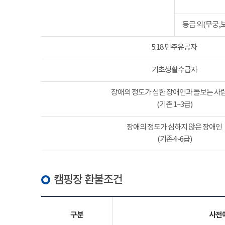
등급 외(무궁,
5.18 민주유공자
기초생활수급자
장애의 정도가 심한 장애인과 돌보는 사람
(기존 1~3급)
장애의 정도가 심하지 않은 장애인
(기존4~6급)
캠핑장 환불조건
구분
사전