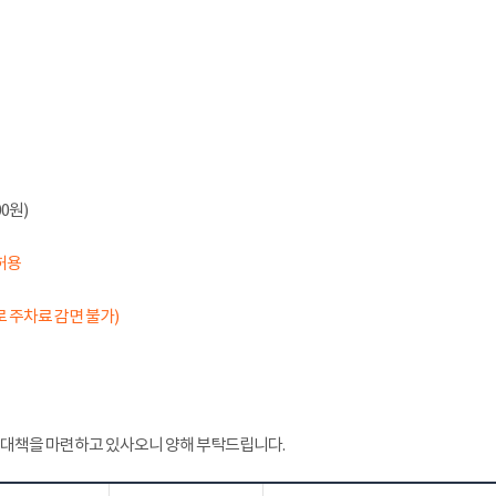
0원)
허용
 주차료 감면 불가)
 대책을 마련하고 있사오니 양해 부탁드립니다.