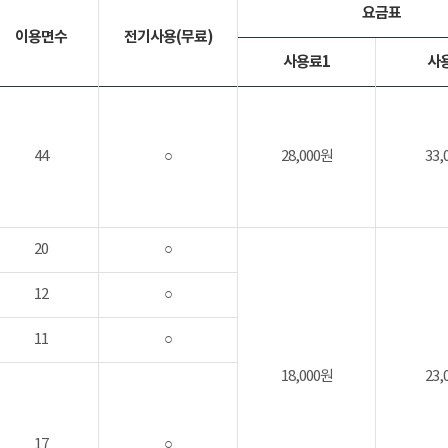
요금표
이용면수
전기사용(무료)
사용료1
사
44
○
28,000원
33,
20
○
12
○
11
○
18,000원
23,
17
○