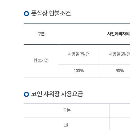
풋살장 환불조건
구분
사전예약자의
사용일 7일전
사용일 5일
환불기준
100%
90%
코인 샤워장 사용요금
구분
1회