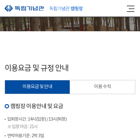
본문 바로가기
이용요금 및 규정 안내
이용요금 및 안내
이용 수칙
캠핑장 이용안내 및 요금
입퇴장시간 : 14시(입장) / 13시(퇴장)
※ 입장 마감 : 21시
연박허용기준 : 2박 3일