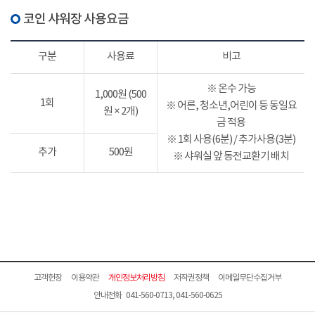
코인 샤워장 사용요금
구분
사용료
비고
※ 온수 가능
1,000원 (500
1회
※ 어른, 청소년,어린이 등 동일요
원 × 2개)
금 적용
※ 1회 사용(6분) / 추가사용(3분)
추가
500원
※ 샤워실 앞 동전교환기 배치
고객헌장
이용약관
개인정보처리방침
저작권정책
이메일무단수집거부
안내전화 041-560-0713, 041-560-0625