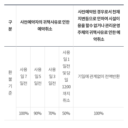
사전예약된 경우로서 천재
지변등으로 인하여 시설이
구
사전예약자의 귀책사유로 인한
용을 할수 없거나 관리운영
분
예약취소
주체의 귀책사유로 인한 예
약취소
사용
일 1
일전
사용
사용
사용
환
및 당
일 7
일 5
일 3
기일에 관계없이 전액반환
불
일
일전
일전
일전
기
12:00
준
까지
취소
100%
90%
70%
50%
100%