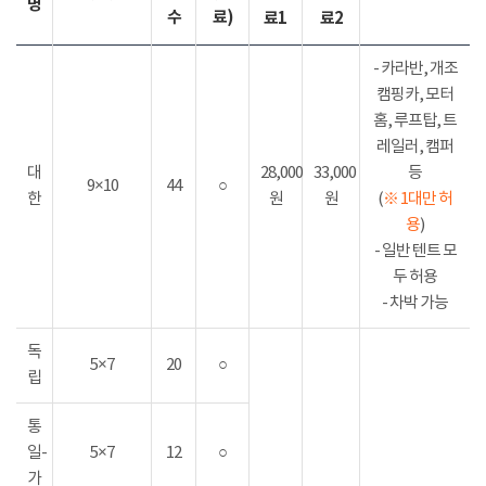
명
수
료)
료1
료2
- 카라반, 개조
캠핑카, 모터
홈, 루프탑, 트
레일러, 캠퍼
대
28,000
33,000
등
9×10
44
○
한
원
원
(
※ 1대만 허
용
)
- 일반 텐트 모
두 허용
- 차박 가능
독
5×7
20
○
립
통
일-
5×7
12
○
가