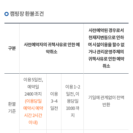
캠핑장 환불조건
사전예약된 경우로서
천재지변등으로 인하
사전예약자의 귀책사유로 인한 예
여 시설이용을 할수 없
구분
약취소
거나 관리운영주체의
귀책사유로 인한 예약
취소
이용 5일전,
예약일
이용 1~2
24:00 까지
이용
일전, 이
기일에 관계없이 전액
(이용당일
3~4
용당일
환불
반환
예약시 예약
일전
10:00 까
기준
시간 2시간
지
이내)