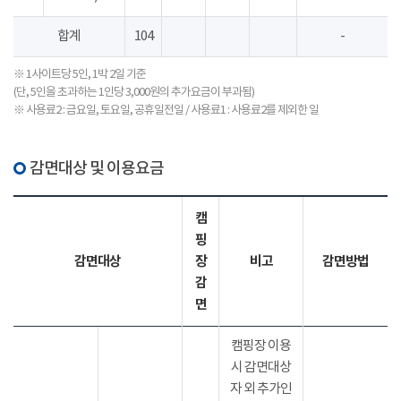
합계
104
-
※ 1사이트당 5인, 1박 2일 기준
(단, 5인을 초과하는 1인당 3,000원의 추가요금이 부과됨)
※ 사용료2 : 금요일, 토요일, 공휴일전일 / 사용료1 : 사용료2를 제외한 일
감면대상 및 이용요금
캠
핑
감면대상
장
비고
감면방법
감
면
캠핑장 이용
시 감면대상
자 외 추가인