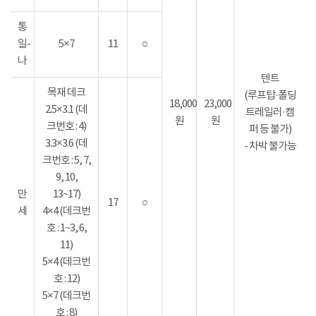
통
일-
5×7
11
○
나
텐트
목재 데크
(루프탑·폴딩
18,000
23,000
2.5×3.1 (데
트레일러·캠
원
원
크번호 : 4)
퍼 등 불가)
3.3×3.6 (데
- 차박 불가능
크번호 : 5, 7,
9, 10,
만
13~17)
17
○
세
4×4 (데크번
호 : 1~3, 6,
11)
5×4 (데크번
호 : 12)
5×7 (데크번
호 : 8)