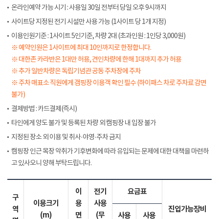
온라인예약 가능 시기 : 사용일 30일 전부터 당일 오후 9시까지
사이트당 지정된 전기 시설만 사용 가능 (1사이트 당 1개 지정)
이용인원기준 : 1사이트 5인기준, 차량 2대 (초과인원 : 1인당 3,000원)
※ 예약인원은 1사이트에 최대 10인까지로 한정합니다.
※ 대한존 카라반은 1대만 허용, 견인차량에 한해 1대까지 추가 허용
※ 추가 일반차량은 독립기념관 공동 주차장에 주차
※ 주차 매표소 직원에게 갬핑장 이용객 확인 필수 (하이패스 차로 주차료 감면
불가)
결제방법 : 카드결제(즉시)
타인에게 양도 불가 및 등록된 차량 외 캠핑장 내 입장 불가
지정된 장소 외 이용 및 취사·야영·주차 금지
캠핑장 인근 목장 악취가 기후변화에 따라 유입되는 문제에 대한 대책을 마련하
고 있사오니 양해 부탁드립니다.
이
전기
요금표
구
이용크기
용
사용
역
진입가능장비
(m)
면
(무
사용
사용