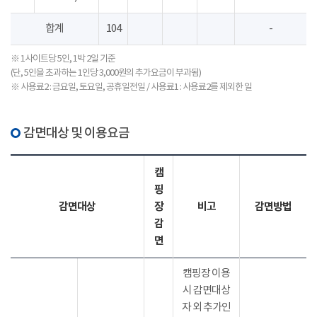
합계
104
-
※ 1사이트당 5인, 1박 2일 기준
(단, 5인을 초과하는 1인당 3,000원의 추가요금이 부과됨)
※ 사용료2 : 금요일, 토요일, 공휴일전일 / 사용료1 : 사용료2를 제외한 일
감면대상 및 이용요금
캠
핑
감면대상
장
비고
감면방법
감
면
캠핑장 이용
시 감면대상
자 외 추가인