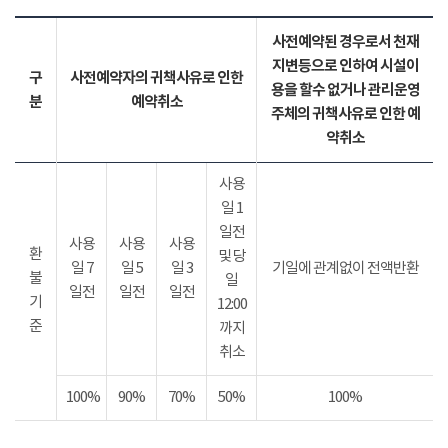
사전예약된 경우로서 천재
지변등으로 인하여 시설이
구
사전예약자의 귀책사유로 인한
용을 할수 없거나 관리운영
분
예약취소
주체의 귀책사유로 인한 예
약취소
사용
일 1
일전
사용
사용
사용
환
및 당
일 7
일 5
일 3
기일에 관계없이 전액반환
불
일
일전
일전
일전
기
12:00
준
까지
취소
100%
90%
70%
50%
100%