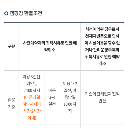
캠핑장 환불조건
사전예약된 경우로서
천재지변등으로 인하
사전예약자의 귀책사유로 인한 예
여 시설이용을 할수 없
구분
약취소
거나 관리운영주체의
귀책사유로 인한 예약
취소
이용 5일전,
예약일
이용 1~2
24:00 까지
이용
일전, 이
기일에 관계없이 전액
(이용당일
3~4
용당일
환불
반환
예약시 예약
일전
10:00 까
기준
시간 2시간
지
이내)