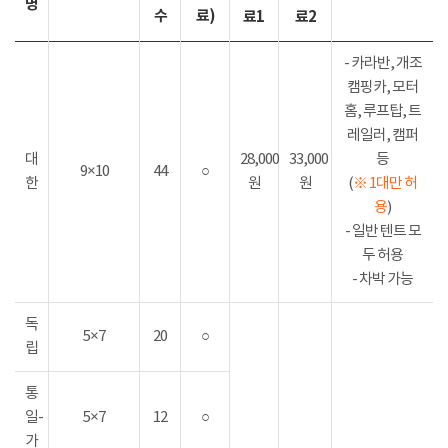
명
수
료)
료1
료2
- 카라반, 개조
캠핑카, 모터
홈, 루프탑, 트
레일러, 캠퍼
대
28,000
33,000
등
9×10
44
○
한
원
원
(
※ 1대만 허
용
)
- 일반 텐트 모
두 허용
- 차박 가능
독
5×7
20
○
립
통
일-
5×7
12
○
가