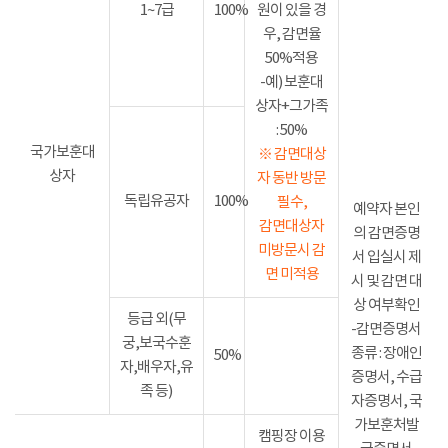
1~7급
100%
원이 있을 경
우, 감면율
50%적용
-예) 보훈대
상자+그가족
: 50%
국가보훈대
※ 감면대상
상자
자 동반 방문
독립유공자
100%
필수,
예약자 본인
감면대상자
의 감면증명
미방문시 감
서 입실시 제
면 미적용
시 및 감면 대
상 여부확인
등급 외(무
-감면증명서
궁,보국수훈
종류 : 장애인
50%
자,배우자,유
증명서, 수급
족 등)
자증명서, 국
가보훈처발
캠핑장 이용