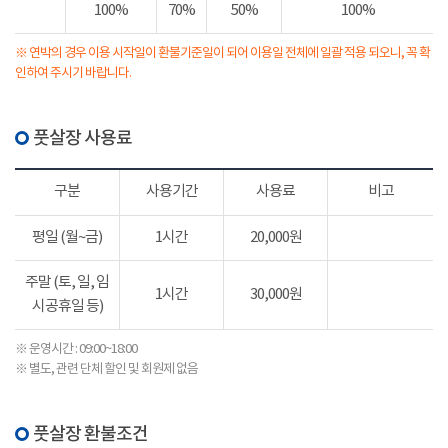
100%
70%
50%
100%
※ 연박의 경우 이용 시작일이 환불기준일이 되어 이용일 전체에 일괄 적용 되오니, 꼭 확
인하여 주시기 바랍니다.
풋살장 사용료
구분
사용기간
사용료
비고
평일 (월~금)
1시간
20,000원
주말 (토, 일, 임
1시간
30,000원
시공휴일 등)
※ 운영시간 : 09:00~18:00
※ 별도, 관련 단체 할인 및 회원제 없음
풋살장 환불조건