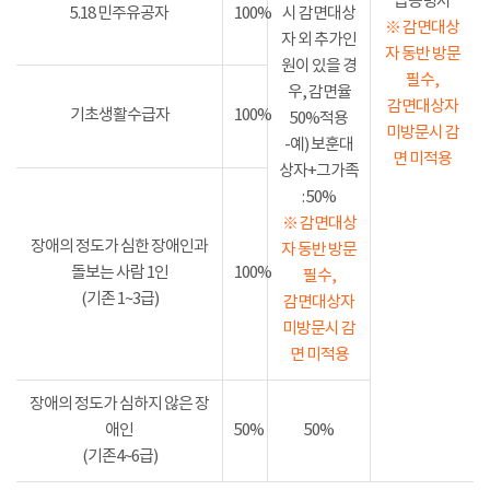
급증명서
5.18 민주유공자
100%
시 감면대상
※ 감면대상
자 외 추가인
자 동반 방문
원이 있을 경
필수,
우, 감면율
감면대상자
기초생활수급자
100%
50%적용
미방문시 감
-예) 보훈대
면 미적용
상자+그가족
: 50%
※ 감면대상
장애의 정도가 심한 장애인과
자 동반 방문
돌보는 사람 1인
100%
필수,
(기존 1~3급)
감면대상자
미방문시 감
면 미적용
장애의 정도가 심하지 않은 장
애인
50%
50%
(기존4~6급)