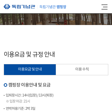
본문 바로가기
이용요금 및 규정 안내
이용요금 및 안내
이용 수칙
캠핑장 이용안내 및 요금
입퇴장시간 : 14시(입장) / 13시(퇴장)
※ 입장 마감 : 21시
연박허용기준 : 2박 3일