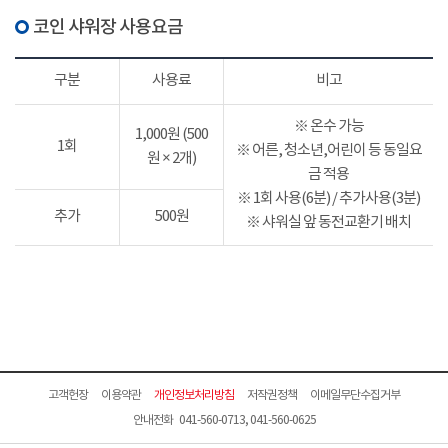
코인 샤워장 사용요금
구분
사용료
비고
※ 온수 가능
1,000원 (500
1회
※ 어른, 청소년,어린이 등 동일요
원 × 2개)
금 적용
※ 1회 사용(6분) / 추가사용(3분)
추가
500원
※ 샤워실 앞 동전교환기 배치
고객헌장
이용약관
개인정보처리방침
저작권정책
이메일무단수집거부
안내전화 041-560-0713, 041-560-0625