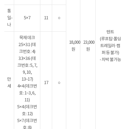
통
일-
5×7
11
○
나
텐트
목재 데크
(루프탑·폴딩
18,000
23,000
2.5×3.1 (데
트레일러·캠
원
원
크번호 : 4)
퍼 등 불가)
3.3×3.6 (데
- 차박 불가능
크번호 : 5, 7,
9, 10,
만
13~17)
17
○
세
4×4 (데크번
호 : 1~3, 6,
11)
5×4 (데크번
호 : 12)
5×7 (데크번
호 : 8)