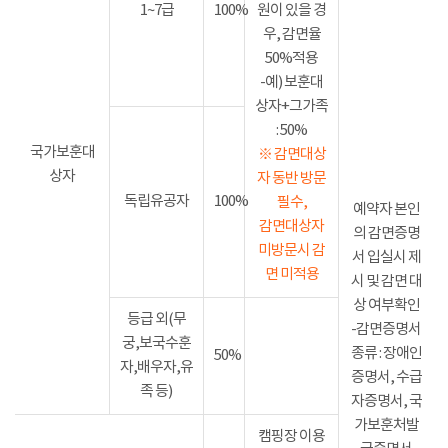
1~7급
100%
원이 있을 경
우, 감면율
50%적용
-예) 보훈대
상자+그가족
: 50%
국가보훈대
※ 감면대상
상자
자 동반 방문
독립유공자
100%
필수,
예약자 본인
감면대상자
의 감면증명
미방문시 감
서 입실시 제
면 미적용
시 및 감면 대
상 여부확인
등급 외(무
-감면증명서
궁,보국수훈
종류 : 장애인
50%
자,배우자,유
증명서, 수급
족 등)
자증명서, 국
가보훈처발
캠핑장 이용