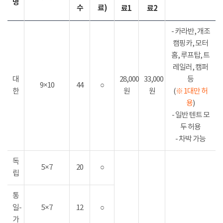
명
수
료)
료1
료2
- 카라반, 개조
캠핑카, 모터
홈, 루프탑, 트
레일러, 캠퍼
대
28,000
33,000
등
9×10
44
○
한
원
원
(
※ 1대만 허
용
)
- 일반 텐트 모
두 허용
- 차박 가능
독
5×7
20
○
립
통
일-
5×7
12
○
가