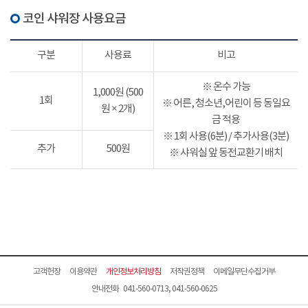
코인 샤워장 사용요금
구분
사용료
비고
※ 온수 가능
1,000원 (500
1회
※ 어른, 청소년,어린이 등 동일요
원 × 2개)
금 적용
※ 1회 사용(6분) / 추가사용(3분)
추가
500원
※ 샤워실 앞 동전교환기 배치
고객헌장
이용약관
개인정보처리방침
저작권정책
이메일무단수집거부
안내전화 041-560-0713, 041-560-0625