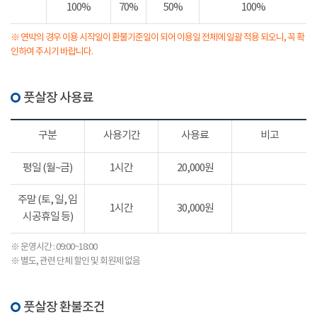
100%
70%
50%
100%
※ 연박의 경우 이용 시작일이 환불기준일이 되어 이용일 전체에 일괄 적용 되오니, 꼭 확
인하여 주시기 바랍니다.
풋살장 사용료
구분
사용기간
사용료
비고
평일 (월~금)
1시간
20,000원
주말 (토, 일, 임
1시간
30,000원
시공휴일 등)
※ 운영시간 : 09:00~18:00
※ 별도, 관련 단체 할인 및 회원제 없음
풋살장 환불조건