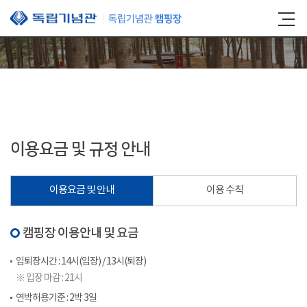
본문 바로가기
이용요금 및 규정 안내
이용요금 및 안내
이용 수칙
캠핑장 이용안내 및 요금
입퇴장시간 : 14시(입장) / 13시(퇴장)
※ 입장 마감 : 21시
연박허용기준 : 2박 3일