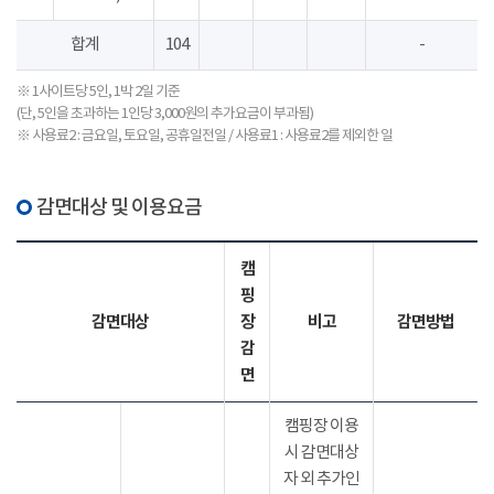
합계
104
-
※ 1사이트당 5인, 1박 2일 기준
(단, 5인을 초과하는 1인당 3,000원의 추가요금이 부과됨)
※ 사용료2 : 금요일, 토요일, 공휴일전일 / 사용료1 : 사용료2를 제외한 일
감면대상 및 이용요금
캠
핑
감면대상
장
비고
감면방법
감
면
캠핑장 이용
시 감면대상
자 외 추가인