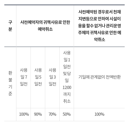
사전예약된 경우로서 천재
지변등으로 인하여 시설이
구
사전예약자의 귀책사유로 인한
용을 할수 없거나 관리운영
분
예약취소
주체의 귀책사유로 인한 예
약취소
사용
일 1
일전
사용
사용
사용
환
및 당
일 7
일 5
일 3
기일에 관계없이 전액반환
불
일
일전
일전
일전
기
12:00
준
까지
취소
100%
90%
70%
50%
100%