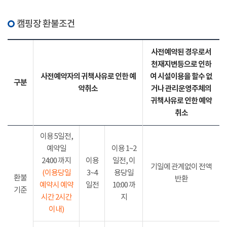
캠핑장 환불조건
사전예약된 경우로서
천재지변등으로 인하
사전예약자의 귀책사유로 인한 예
여 시설이용을 할수 없
구분
약취소
거나 관리운영주체의
귀책사유로 인한 예약
취소
이용 5일전,
예약일
이용 1~2
24:00 까지
이용
일전, 이
기일에 관계없이 전액
(이용당일
3~4
용당일
환불
반환
예약시 예약
일전
10:00 까
기준
시간 2시간
지
이내)