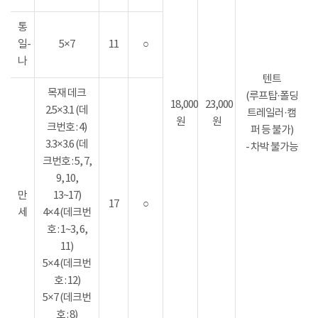
통
일-
5×7
11
○
나
텐트
목재 데크
(루프탑·폴딩
18,000
23,000
2.5×3.1 (데
트레일러·캠
원
원
크번호 : 4)
퍼 등 불가)
3.3×3.6 (데
- 차박 불가능
크번호 : 5, 7,
9, 10,
만
13~17)
17
○
세
4×4 (데크번
호 : 1~3, 6,
11)
5×4 (데크번
호 : 12)
5×7 (데크번
호 : 8)