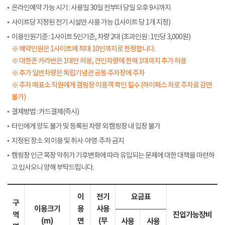
온라인예약 가능 시기 : 사용일 30일 전부터 당일 오후 9시까지
사이트당 지정된 전기 시설만 사용 가능 (1사이트 당 1개 지정)
이용인원기준 : 1사이트 5인기준, 차량 2대 (초과인원 : 1인당 3,000원)
※ 예약인원은 1사이트에 최대 10인까지로 한정합니다.
※ 대한존 카라반은 1대만 허용, 견인차량에 한해 1대까지 추가 허용
※ 추가 일반차량은 독립기념관 공동 주차장에 주차
※ 주차 매표소 직원에게 갬핑장 이용객 확인 필수 (하이패스 차로 주차료 감면
불가)
결제방법 : 카드결제(즉시)
타인에게 양도 불가 및 등록된 차량 외 캠핑장 내 입장 불가
지정된 장소 외 이용 및 취사·야영·주차 금지
캠핑장 인근 목장 악취가 기후변화에 따라 유입되는 문제에 대한 대책을 마련하
고 있사오니 양해 부탁드립니다.
이
전기
요금표
구
이용크기
용
사용
역
진입가능장비
(m)
면
(무
사용
사용