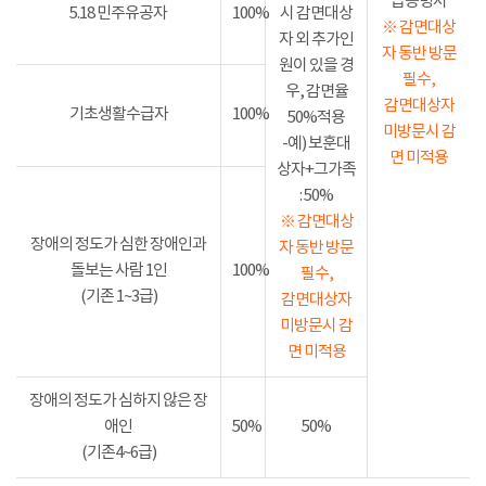
급증명서
5.18 민주유공자
100%
시 감면대상
※ 감면대상
자 외 추가인
자 동반 방문
원이 있을 경
필수,
우, 감면율
감면대상자
기초생활수급자
100%
50%적용
미방문시 감
-예) 보훈대
면 미적용
상자+그가족
: 50%
※ 감면대상
장애의 정도가 심한 장애인과
자 동반 방문
돌보는 사람 1인
100%
필수,
(기존 1~3급)
감면대상자
미방문시 감
면 미적용
장애의 정도가 심하지 않은 장
애인
50%
50%
(기존4~6급)