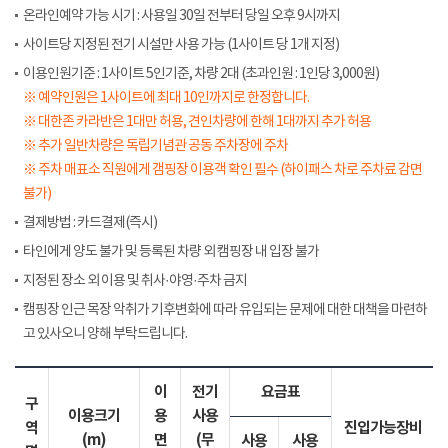
온라인예약 가능 시기 : 사용일 30일 전부터 당일 오후 9시까지
사이트당 지정된 전기 시설만 사용 가능 (1사이트 당 1개 지정)
이용인원기준 : 1사이트 5인기준, 차량 2대 (초과인원 : 1인당 3,000원)
※ 예약인원은 1사이트에 최대 10인까지로 한정합니다.
※ 대한존 카라반은 1대만 허용, 견인차량에 한해 1대까지 추가 허용
※ 추가 일반차량은 독립기념관 공동 주차장에 주차
※ 주차 매표소 직원에게 갬핑장 이용객 확인 필수 (하이패스 차로 주차료 감면
불가)
결제방법 : 카드결제(즉시)
타인에게 양도 불가 및 등록된 차량 외 캠핑장 내 입장 불가
지정된 장소 외 이용 및 취사·야영·주차 금지
캠핑장 인근 목장 악취가 기후변화에 따라 유입되는 문제에 대한 대책을 마련하
고 있사오니 양해 부탁드립니다.
이
전기
요금표
구
이용크기
용
사용
역
진입가능장비
(m)
면
(무
사용
사용