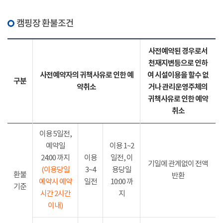
캠핑장 환불조건
사전예약된 경우로서
천재지변등으로 인하
사전예약자의 귀책사유로 인한 예
여 시설이용을 할수 없
구분
약취소
거나 관리운영주체의
귀책사유로 인한 예약
취소
이용 5일전,
예약일
이용 1~2
24:00 까지
이용
일전, 이
기일에 관계없이 전액
(이용당일
3~4
용당일
환불
반환
예약시 예약
일전
10:00 까
기준
시간 2시간
지
이내)