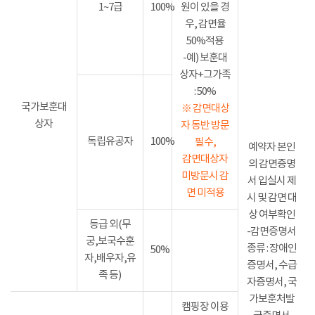
1~7급
100%
원이 있을 경
우, 감면율
50%적용
-예) 보훈대
상자+그가족
: 50%
국가보훈대
※ 감면대상
상자
자 동반 방문
독립유공자
100%
필수,
예약자 본인
감면대상자
의 감면증명
미방문시 감
서 입실시 제
면 미적용
시 및 감면 대
상 여부확인
등급 외(무
-감면증명서
궁,보국수훈
종류 : 장애인
50%
자,배우자,유
증명서, 수급
족 등)
자증명서, 국
가보훈처발
캠핑장 이용