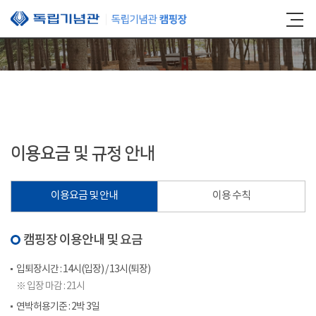
본문 바로가기
이용요금 및 규정 안내
이용요금 및 안내
이용 수칙
캠핑장 이용안내 및 요금
입퇴장시간 : 14시(입장) / 13시(퇴장)
※ 입장 마감 : 21시
연박허용기준 : 2박 3일