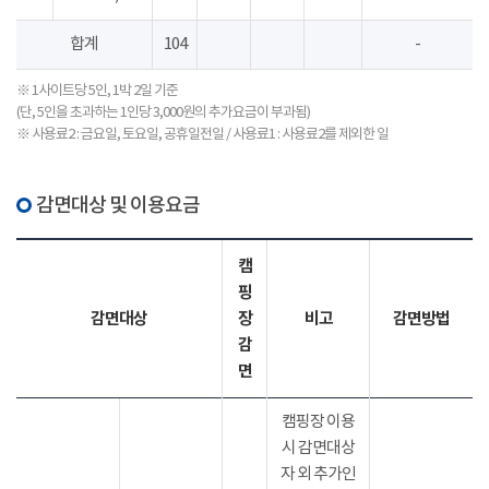
합계
104
-
※ 1사이트당 5인, 1박 2일 기준
(단, 5인을 초과하는 1인당 3,000원의 추가요금이 부과됨)
※ 사용료2 : 금요일, 토요일, 공휴일전일 / 사용료1 : 사용료2를 제외한 일
감면대상 및 이용요금
캠
핑
감면대상
장
비고
감면방법
감
면
캠핑장 이용
시 감면대상
자 외 추가인