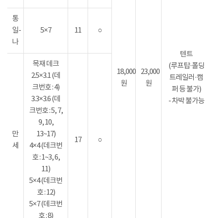
통
일-
5×7
11
○
나
텐트
목재 데크
(루프탑·폴딩
18,000
23,000
2.5×3.1 (데
트레일러·캠
원
원
크번호 : 4)
퍼 등 불가)
3.3×3.6 (데
- 차박 불가능
크번호 : 5, 7,
9, 10,
만
13~17)
17
○
세
4×4 (데크번
호 : 1~3, 6,
11)
5×4 (데크번
호 : 12)
5×7 (데크번
호 : 8)