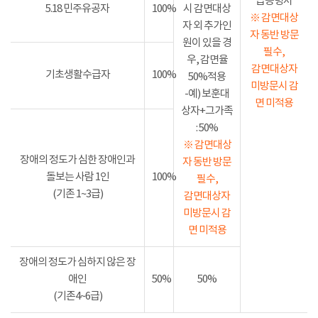
급증명서
5.18 민주유공자
100%
시 감면대상
※ 감면대상
자 외 추가인
자 동반 방문
원이 있을 경
필수,
우, 감면율
감면대상자
기초생활수급자
100%
50%적용
미방문시 감
-예) 보훈대
면 미적용
상자+그가족
: 50%
※ 감면대상
장애의 정도가 심한 장애인과
자 동반 방문
돌보는 사람 1인
100%
필수,
(기존 1~3급)
감면대상자
미방문시 감
면 미적용
장애의 정도가 심하지 않은 장
애인
50%
50%
(기존4~6급)