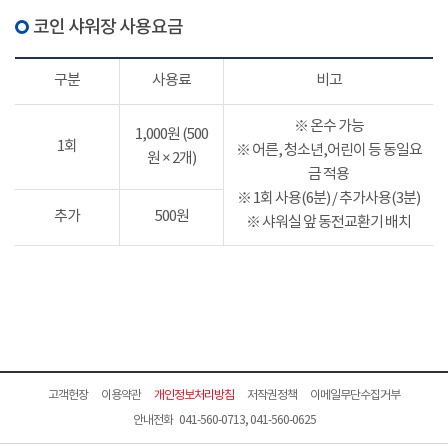
코인 샤워장 사용요금
구분
사용료
비고
※ 온수 가능
1,000원 (500
1회
※ 어른, 청소년,어린이 등 동일요
원 × 2개)
금 적용
※ 1회 사용(6분) / 추가사용(3분)
추가
500원
※ 샤워실 앞 동전교환기 배치
고객헌장
이용약관
개인정보처리방침
저작권정책
이메일무단수집거부
안내전화 041-560-0713, 041-560-0625