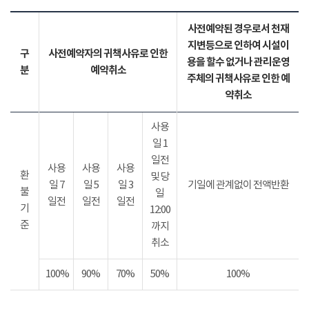
사전예약된 경우로서 천재
지변등으로 인하여 시설이
구
사전예약자의 귀책사유로 인한
용을 할수 없거나 관리운영
분
예약취소
주체의 귀책사유로 인한 예
약취소
사용
일 1
일전
사용
사용
사용
환
및 당
일 7
일 5
일 3
기일에 관계없이 전액반환
불
일
일전
일전
일전
기
12:00
준
까지
취소
100%
90%
70%
50%
100%