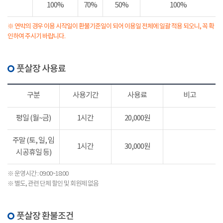
100%
70%
50%
100%
※ 연박의 경우 이용 시작일이 환불기준일이 되어 이용일 전체에 일괄 적용 되오니, 꼭 확
인하여 주시기 바랍니다.
풋살장 사용료
구분
사용기간
사용료
비고
평일 (월~금)
1시간
20,000원
주말 (토, 일, 임
1시간
30,000원
시공휴일 등)
※ 운영시간 : 09:00~18:00
※ 별도, 관련 단체 할인 및 회원제 없음
풋살장 환불조건