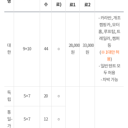
명
수
료)
료1
료2
- 카라반, 개조
캠핑카, 모터
홈, 루프탑, 트
레일러, 캠퍼
대
28,000
33,000
등
9×10
44
○
한
원
원
(
※ 1대만 허
용
)
- 일반 텐트 모
두 허용
- 차박 가능
독
5×7
20
○
립
통
일-
5×7
12
○
가