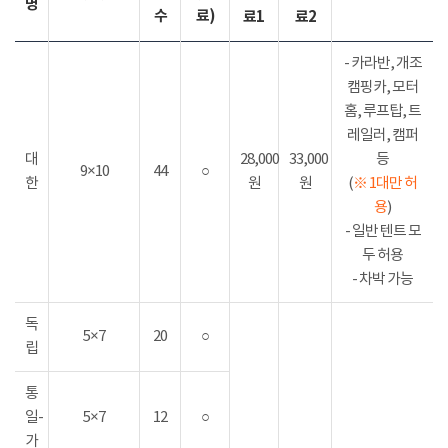
명
수
료)
료1
료2
- 카라반, 개조
캠핑카, 모터
홈, 루프탑, 트
레일러, 캠퍼
대
28,000
33,000
등
9×10
44
○
한
원
원
(
※ 1대만 허
용
)
- 일반 텐트 모
두 허용
- 차박 가능
독
5×7
20
○
립
통
일-
5×7
12
○
가