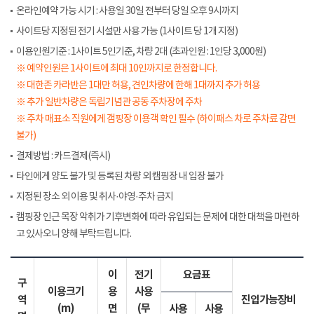
온라인예약 가능 시기 : 사용일 30일 전부터 당일 오후 9시까지
사이트당 지정된 전기 시설만 사용 가능 (1사이트 당 1개 지정)
이용인원기준 : 1사이트 5인기준, 차량 2대 (초과인원 : 1인당 3,000원)
※ 예약인원은 1사이트에 최대 10인까지로 한정합니다.
※ 대한존 카라반은 1대만 허용, 견인차량에 한해 1대까지 추가 허용
※ 추가 일반차량은 독립기념관 공동 주차장에 주차
※ 주차 매표소 직원에게 갬핑장 이용객 확인 필수 (하이패스 차로 주차료 감면
불가)
결제방법 : 카드결제(즉시)
타인에게 양도 불가 및 등록된 차량 외 캠핑장 내 입장 불가
지정된 장소 외 이용 및 취사·야영·주차 금지
캠핑장 인근 목장 악취가 기후변화에 따라 유입되는 문제에 대한 대책을 마련하
고 있사오니 양해 부탁드립니다.
이
전기
요금표
구
이용크기
용
사용
역
진입가능장비
(m)
면
(무
사용
사용