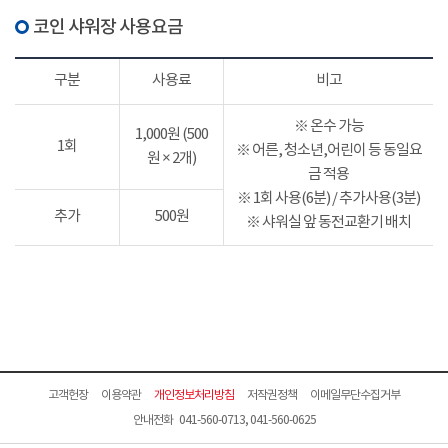
코인 샤워장 사용요금
구분
사용료
비고
※ 온수 가능
1,000원 (500
1회
※ 어른, 청소년,어린이 등 동일요
원 × 2개)
금 적용
※ 1회 사용(6분) / 추가사용(3분)
추가
500원
※ 샤워실 앞 동전교환기 배치
고객헌장
이용약관
개인정보처리방침
저작권정책
이메일무단수집거부
안내전화 041-560-0713, 041-560-0625