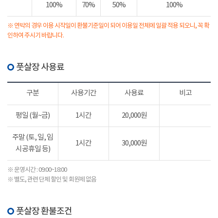
100%
70%
50%
100%
※ 연박의 경우 이용 시작일이 환불기준일이 되어 이용일 전체에 일괄 적용 되오니, 꼭 확
인하여 주시기 바랍니다.
풋살장 사용료
구분
사용기간
사용료
비고
평일 (월~금)
1시간
20,000원
주말 (토, 일, 임
1시간
30,000원
시공휴일 등)
※ 운영시간 : 09:00~18:00
※ 별도, 관련 단체 할인 및 회원제 없음
풋살장 환불조건