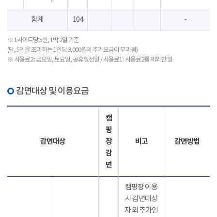
합계
104
-
※ 1사이트당 5인, 1박 2일 기준
(단, 5인을 초과하는 1인당 3,000원의 추가요금이 부과됨)
※ 사용료2 : 금요일, 토요일, 공휴일전일 / 사용료1 : 사용료2를 제외한 일
감면대상 및 이용요금
캠
핑
감면대상
장
비고
감면방법
감
면
캠핑장 이용
시 감면대상
자 외 추가인