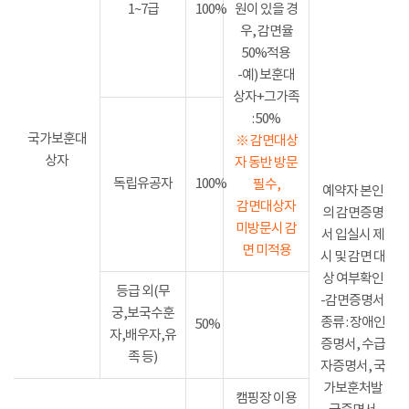
1~7급
100%
원이 있을 경
우, 감면율
50%적용
-예) 보훈대
상자+그가족
: 50%
국가보훈대
※ 감면대상
상자
자 동반 방문
독립유공자
100%
필수,
예약자 본인
감면대상자
의 감면증명
미방문시 감
서 입실시 제
면 미적용
시 및 감면 대
상 여부확인
등급 외(무
-감면증명서
궁,보국수훈
종류 : 장애인
50%
자,배우자,유
증명서, 수급
족 등)
자증명서, 국
가보훈처발
캠핑장 이용