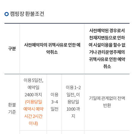
캠핑장 환불조건
사전예약된 경우로서
천재지변등으로 인하
사전예약자의 귀책사유로 인한 예
여 시설이용을 할수 없
구분
약취소
거나 관리운영주체의
귀책사유로 인한 예약
취소
이용 5일전,
예약일
이용 1~2
24:00 까지
이용
일전, 이
기일에 관계없이 전액
(이용당일
3~4
용당일
환불
반환
예약시 예약
일전
10:00 까
기준
시간 2시간
지
이내)