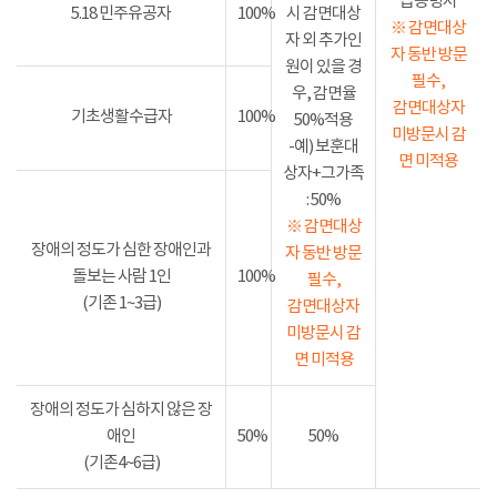
급증명서
5.18 민주유공자
100%
시 감면대상
※ 감면대상
자 외 추가인
자 동반 방문
원이 있을 경
필수,
우, 감면율
감면대상자
기초생활수급자
100%
50%적용
미방문시 감
-예) 보훈대
면 미적용
상자+그가족
: 50%
※ 감면대상
장애의 정도가 심한 장애인과
자 동반 방문
돌보는 사람 1인
100%
필수,
(기존 1~3급)
감면대상자
미방문시 감
면 미적용
장애의 정도가 심하지 않은 장
애인
50%
50%
(기존4~6급)