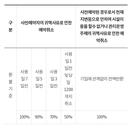
사전예약된 경우로서 천재
지변등으로 인하여 시설이
구
사전예약자의 귀책사유로 인한
용을 할수 없거나 관리운영
분
예약취소
주체의 귀책사유로 인한 예
약취소
사용
일 1
일전
사용
사용
사용
환
및 당
일 7
일 5
일 3
기일에 관계없이 전액반환
불
일
일전
일전
일전
기
12:00
준
까지
취소
100%
90%
70%
50%
100%