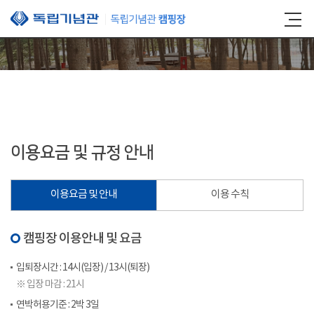
본문 바로가기
이용요금 및 규정 안내
이용요금 및 안내
이용 수칙
캠핑장 이용안내 및 요금
입퇴장시간 : 14시(입장) / 13시(퇴장)
※ 입장 마감 : 21시
연박허용기준 : 2박 3일