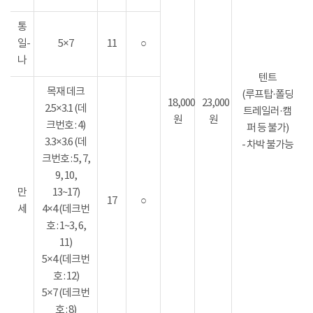
통
일-
5×7
11
○
나
텐트
목재 데크
(루프탑·폴딩
18,000
23,000
2.5×3.1 (데
트레일러·캠
원
원
크번호 : 4)
퍼 등 불가)
3.3×3.6 (데
- 차박 불가능
크번호 : 5, 7,
9, 10,
만
13~17)
17
○
세
4×4 (데크번
호 : 1~3, 6,
11)
5×4 (데크번
호 : 12)
5×7 (데크번
호 : 8)