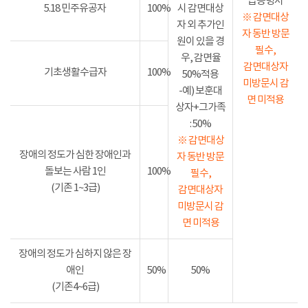
급증명서
5.18 민주유공자
100%
시 감면대상
※ 감면대상
자 외 추가인
자 동반 방문
원이 있을 경
필수,
우, 감면율
감면대상자
기초생활수급자
100%
50%적용
미방문시 감
-예) 보훈대
면 미적용
상자+그가족
: 50%
※ 감면대상
장애의 정도가 심한 장애인과
자 동반 방문
돌보는 사람 1인
100%
필수,
(기존 1~3급)
감면대상자
미방문시 감
면 미적용
장애의 정도가 심하지 않은 장
애인
50%
50%
(기존4~6급)