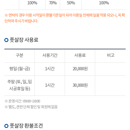
100%
70%
50%
100%
※ 연박의 경우 이용 시작일이 환불기준일이 되어 이용일 전체에 일괄 적용 되오니, 꼭 확
인하여 주시기 바랍니다.
풋살장 사용료
구분
사용기간
사용료
비고
평일 (월~금)
1시간
20,000원
주말 (토, 일, 임
1시간
30,000원
시공휴일 등)
※ 운영시간 : 09:00~18:00
※ 별도, 관련 단체 할인 및 회원제 없음
풋살장 환불조건