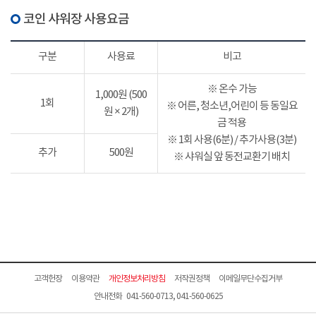
코인 샤워장 사용요금
구분
사용료
비고
※ 온수 가능
1,000원 (500
1회
※ 어른, 청소년,어린이 등 동일요
원 × 2개)
금 적용
※ 1회 사용(6분) / 추가사용(3분)
추가
500원
※ 샤워실 앞 동전교환기 배치
고객헌장
이용약관
개인정보처리방침
저작권정책
이메일무단수집거부
안내전화 041-560-0713, 041-560-0625