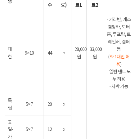
명
수
료)
료1
료2
- 카라반, 개조
캠핑카, 모터
홈, 루프탑, 트
레일러, 캠퍼
대
28,000
33,000
등
9×10
44
○
한
원
원
(
※ 1대만 허
용
)
- 일반 텐트 모
두 허용
- 차박 가능
독
5×7
20
○
립
통
일-
5×7
12
○
가