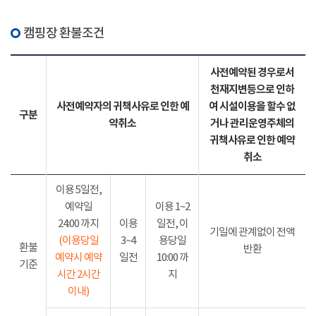
캠핑장 환불조건
사전예약된 경우로서
천재지변등으로 인하
사전예약자의 귀책사유로 인한 예
여 시설이용을 할수 없
구분
약취소
거나 관리운영주체의
귀책사유로 인한 예약
취소
이용 5일전,
예약일
이용 1~2
24:00 까지
이용
일전, 이
기일에 관계없이 전액
(이용당일
3~4
용당일
환불
반환
예약시 예약
일전
10:00 까
기준
시간 2시간
지
이내)