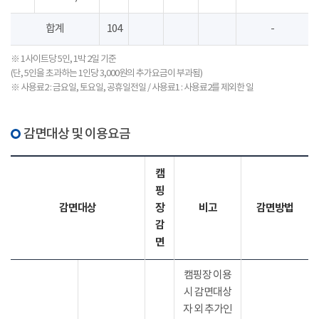
합계
104
-
※ 1사이트당 5인, 1박 2일 기준
(단, 5인을 초과하는 1인당 3,000원의 추가요금이 부과됨)
※ 사용료2 : 금요일, 토요일, 공휴일전일 / 사용료1 : 사용료2를 제외한 일
감면대상 및 이용요금
캠
핑
감면대상
장
비고
감면방법
감
면
캠핑장 이용
시 감면대상
자 외 추가인