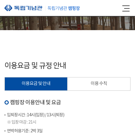
본문 바로가기
이용요금 및 규정 안내
이용요금 및 안내
이용 수칙
캠핑장 이용안내 및 요금
입퇴장시간 : 14시(입장) / 13시(퇴장)
※ 입장 마감 : 21시
연박허용기준 : 2박 3일