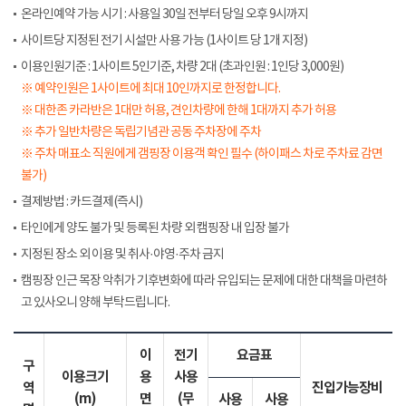
온라인예약 가능 시기 : 사용일 30일 전부터 당일 오후 9시까지
사이트당 지정된 전기 시설만 사용 가능 (1사이트 당 1개 지정)
이용인원기준 : 1사이트 5인기준, 차량 2대 (초과인원 : 1인당 3,000원)
※ 예약인원은 1사이트에 최대 10인까지로 한정합니다.
※ 대한존 카라반은 1대만 허용, 견인차량에 한해 1대까지 추가 허용
※ 추가 일반차량은 독립기념관 공동 주차장에 주차
※ 주차 매표소 직원에게 갬핑장 이용객 확인 필수 (하이패스 차로 주차료 감면
불가)
결제방법 : 카드결제(즉시)
타인에게 양도 불가 및 등록된 차량 외 캠핑장 내 입장 불가
지정된 장소 외 이용 및 취사·야영·주차 금지
캠핑장 인근 목장 악취가 기후변화에 따라 유입되는 문제에 대한 대책을 마련하
고 있사오니 양해 부탁드립니다.
이
전기
요금표
구
이용크기
용
사용
역
진입가능장비
(m)
면
(무
사용
사용