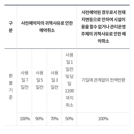
사전예약된 경우로서 천재
지변등으로 인하여 시설이
구
사전예약자의 귀책사유로 인한
용을 할수 없거나 관리운영
분
예약취소
주체의 귀책사유로 인한 예
약취소
사용
일 1
일전
사용
사용
사용
환
및 당
일 7
일 5
일 3
기일에 관계없이 전액반환
불
일
일전
일전
일전
기
12:00
준
까지
취소
100%
90%
70%
50%
100%