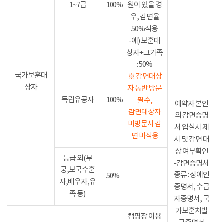
1~7급
100%
원이 있을 경
우, 감면율
50%적용
-예) 보훈대
상자+그가족
: 50%
국가보훈대
※ 감면대상
상자
자 동반 방문
독립유공자
100%
필수,
예약자 본인
감면대상자
의 감면증명
미방문시 감
서 입실시 제
면 미적용
시 및 감면 대
상 여부확인
등급 외(무
-감면증명서
궁,보국수훈
종류 : 장애인
50%
자,배우자,유
증명서, 수급
족 등)
자증명서, 국
가보훈처발
캠핑장 이용