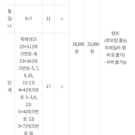
통
일-
5×7
11
○
나
텐트
목재 데크
(루프탑·폴딩
18,000
23,000
2.5×3.1 (데
트레일러·캠
원
원
크번호 : 4)
퍼 등 불가)
3.3×3.6 (데
- 차박 불가능
크번호 : 5, 7,
9, 10,
만
13~17)
17
○
세
4×4 (데크번
호 : 1~3, 6,
11)
5×4 (데크번
호 : 12)
5×7 (데크번
호 : 8)