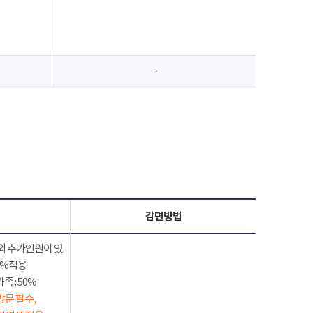
-
감면방법
외 추가인원이 있
50%적용
 : 50%
방문 필수,