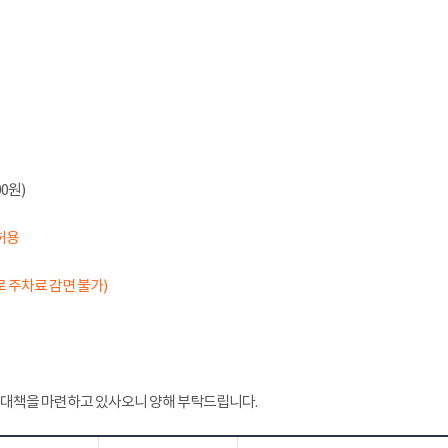
0원)
허용
 주차료 감면 불가)
 대책을 마련하고 있사오니 양해 부탁드립니다.