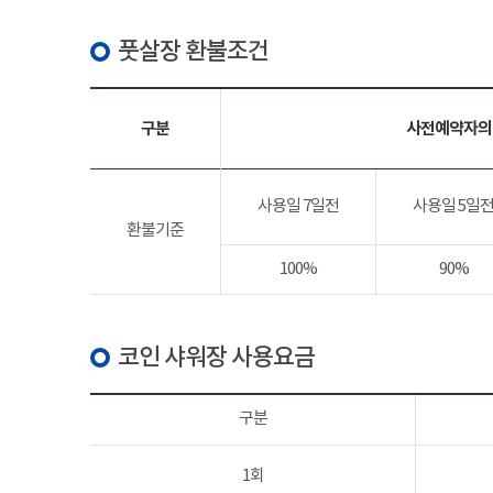
풋살장 환불조건
구분
사전예약자의
사용일 7일전
사용일 5일
환불기준
100%
90%
코인 샤워장 사용요금
구분
1회