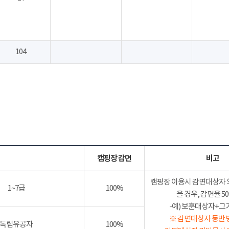
104
캠핑장 감면
비고
캠핑장 이용시 감면대상자 
1~7급
100%
을 경우, 감면율 
-예) 보훈대상자+그가족
※ 감면대상자 동반 
독립유공자
100%