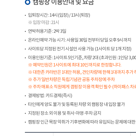
캠핑장 이용안내 및 요금
입퇴장시간 : 14시(입장) / 13시(퇴장)
※ 입장 마감 : 21시
연박허용기준 : 2박 3일
온라인예약 가능 시기 : 사용일 30일 전부터 당일 오후 9시까지
사이트당 지정된 전기 시설만 사용 가능 (1사이트 당 1개 지정)
이용인원기준 : 1사이트 5인기준, 차량 2대 (초과인원 : 1인당 3,00
※ 예약인원은 1사이트에 최대 10인까지로 한정합니다.
※ 대한존 카라반은 1대만 허용, 견인차량에 한해 1대까지 추가 
※ 추가 일반차량은 독립기념관 공동 주차장에 주차
※ 주차 매표소 직원에게 갬핑장 이용객 확인 필수 (하이패스 차로
결제방법 : 카드결제(즉시)
타인에게 양도 불가 및 등록된 차량 외 캠핑장 내 입장 불가
지정된 장소 외 이용 및 취사·야영·주차 금지
캠핑장 인근 목장 악취가 기후변화에 따라 유입되는 문제에 대한