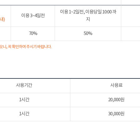
이용 1~2일전, 이용당일 10:00 까
이용 3~4일전
내)
지
70%
50%
오니, 꼭 확인하여 주시기 바랍니다.
사용기간
사용료
1시간
20,000원
1시간
30,000원