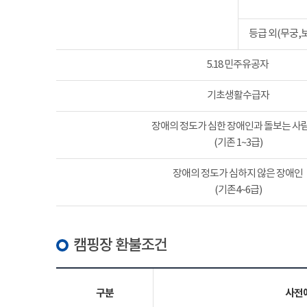
등급 외(무궁,
5.18 민주유공자
기초생활수급자
장애의 정도가 심한 장애인과 돌보는 사람
(기존 1~3급)
장애의 정도가 심하지 않은 장애인
(기존4~6급)
캠핑장 환불조건
구분
사전