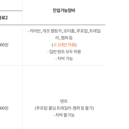
진입가능장비
용료2
- 카라반, 개조 캠핑카, 모터홈, 루프탑, 트레일
러, 캠퍼 등
000원
(
※ 1대만 허용
)
- 일반 텐트 모두 허용
- 차박 가능
텐트
000원
(루프탑·폴딩 트레일러·캠퍼 등 불가)
- 차박 불가능