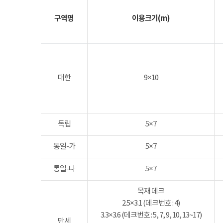
구역명
이용크기(m)
대한
9×10
독립
5×7
통일-가
5×7
통일-나
5×7
목재 데크
2.5×3.1 (데크번호 : 4)
3.3×3.6 (데크번호 : 5, 7, 9, 10, 13~17)
만세