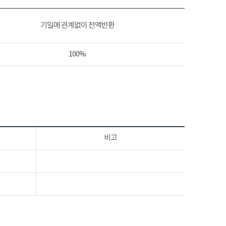
기일에 관계없이 전액반환
100%
비고