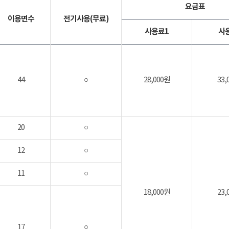
요금표
이용면수
전기사용(무료)
사용료1
사
44
○
28,000원
33,
20
○
12
○
11
○
18,000원
23,
17
○