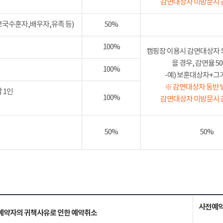
감면대상자 미방문시 
보국수훈자,배우자,유족 등)
50%
100%
캠핑장 이용시 감면대상자 
을 경우, 감면율 
100%
-예) 보훈대상자+그가족
※ 감면대상자 동반 
 1인
100%
감면대상자 미방문시 
50%
50%
사전예약
예약자의 귀책사유로 인한 예약취소