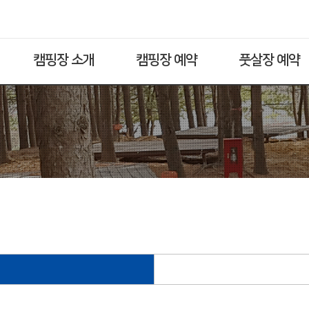
캠핑장 소개
캠핑장 예약
풋살장 예약