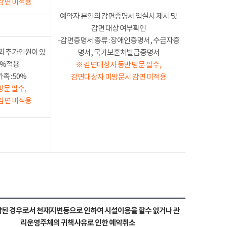
감면 미적용
예약자 본인의 감면증명서 입실시 제시 및
감면 대상 여부확인
-감면증명서 종류 : 장애인증명서, 수급자증
외 추가인원이 있
명서, 국가보훈처발급증명서
50%적용
※ 감면대상자 동반 방문 필수,
 : 50%
감면대상자 미방문시 감면 미적용
방문 필수,
감면 미적용
된 경우로서 천재지변등으로 인하여 시설이용을 할수 없거나 관
리운영주체의 귀책사유로 인한 예약취소