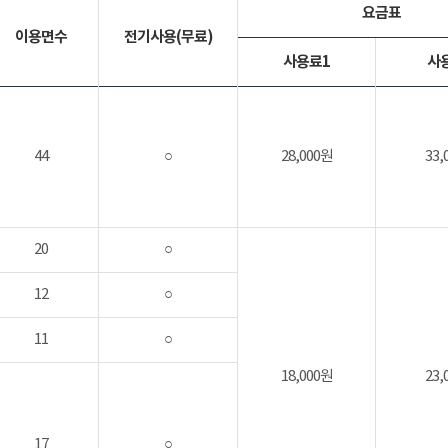
요금표
이용면수
전기사용(무료)
사용료1
사
44
○
28,000원
33,
20
○
12
○
11
○
18,000원
23,
17
○