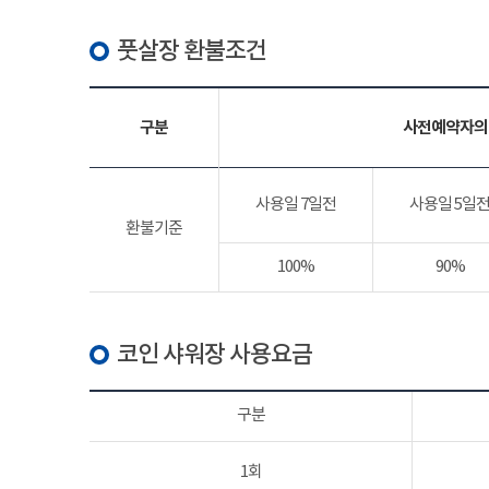
풋살장 환불조건
구분
사전예약자의
사용일 7일전
사용일 5일
환불기준
100%
90%
코인 샤워장 사용요금
구분
1회