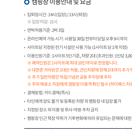
캠핑장 이용안내 및 요금
입퇴장시간 : 14시(입장) / 13시(퇴장)
※ 입장 마감 : 21시
연박허용기준 : 2박 3일
온라인예약 가능 시기 : 사용일 30일 전부터 당일 오후 9시까지
사이트당 지정된 전기 시설만 사용 가능 (1사이트 당 1개 지정)
이용인원기준 : 1사이트 5인기준, 차량 2대 (초과인원 : 1인당 3,00
※ 예약인원은 1사이트에 최대 10인까지로 한정합니다.
※ 대한존 카라반은 1대만 허용, 견인차량에 한해 1대까지 추가 
※ 추가 일반차량은 독립기념관 공동 주차장에 주차
※ 주차 매표소 직원에게 갬핑장 이용객 확인 필수 (하이패스 차로
결제방법 : 카드결제(즉시)
타인에게 양도 불가 및 등록된 차량 외 캠핑장 내 입장 불가
지정된 장소 외 이용 및 취사·야영·주차 금지
캠핑장 인근 목장 악취가 기후변화에 따라 유입되는 문제에 대한