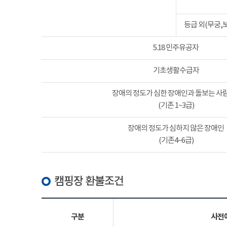
등급 외(무궁,
5.18 민주유공자
기초생활수급자
장애의 정도가 심한 장애인과 돌보는 사람
(기존 1~3급)
장애의 정도가 심하지 않은 장애인
(기존4~6급)
캠핑장 환불조건
구분
사전