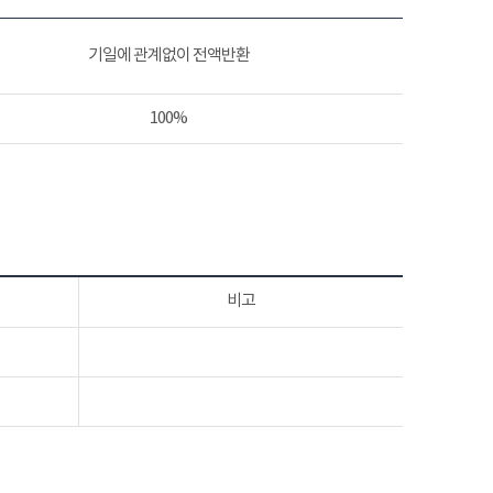
기일에 관계없이 전액반환
100%
비고