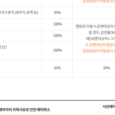
감면대상자 미방문시 
보국수훈자,배우자,유족 등)
50%
100%
캠핑장 이용시 감면대상자 
을 경우, 감면율 
100%
-예) 보훈대상자+그가족
※ 감면대상자 동반 
 1인
100%
감면대상자 미방문시 
50%
50%
사전예약
예약자의 귀책사유로 인한 예약취소