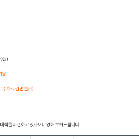
0원)
허용
 주차료 감면 불가)
 대책을 마련하고 있사오니 양해 부탁드립니다.