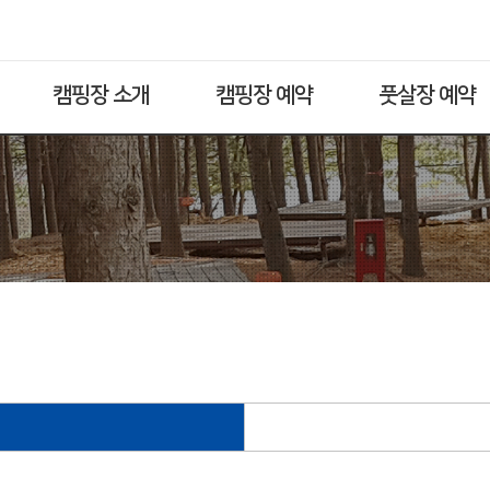
캠핑장 소개
캠핑장 예약
풋살장 예약