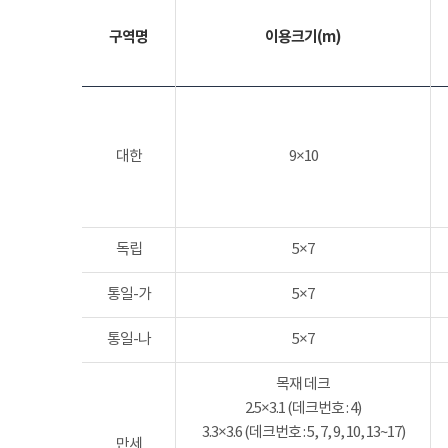
구역명
이용크기(m)
대한
9×10
독립
5×7
통일-가
5×7
통일-나
5×7
목재 데크
2.5×3.1 (데크번호 : 4)
3.3×3.6 (데크번호 : 5, 7, 9, 10, 13~17)
만세