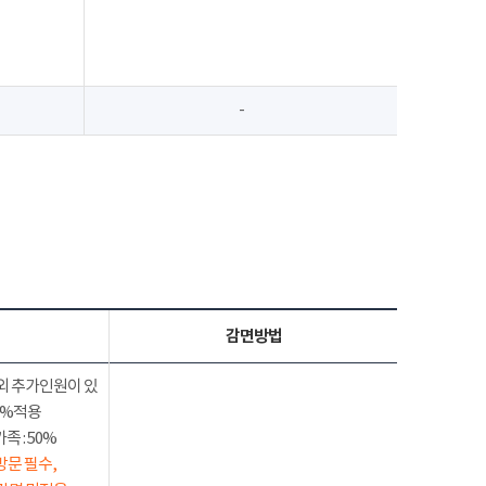
-
감면방법
외 추가인원이 있
50%적용
 : 50%
방문 필수,