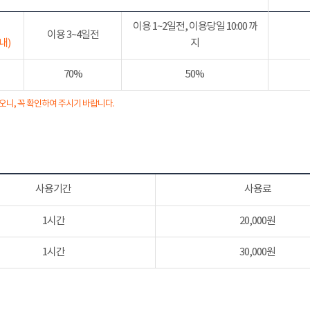
이용 1~2일전, 이용당일 10:00 까
이용 3~4일전
내)
지
70%
50%
오니, 꼭 확인하여 주시기 바랍니다.
사용기간
사용료
1시간
20,000원
1시간
30,000원