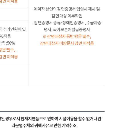
감면 미적용
예약자 본인의 감면증명서 입실시 제시 및
감면 대상 여부확인
-감면증명서 종류 : 장애인증명서, 수급자증
외 추가인원이 있
명서, 국가보훈처발급증명서
50%적용
※ 감면대상자 동반 방문 필수,
 : 50%
감면대상자 미방문시 감면 미적용
방문 필수,
감면 미적용
된 경우로서 천재지변등으로 인하여 시설이용을 할수 없거나 관
리운영주체의 귀책사유로 인한 예약취소