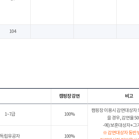
104
캠핑장 감면
비고
캠핑장 이용시 감면대상자 
1~7급
100%
을 경우, 감면율 
-예) 보훈대상자+그가족
※ 감면대상자 동반 
독립유공자
100%