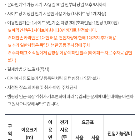
온라인예약 가능 시기 : 사용일 30일 전부터 당일 오후 9시까지
사이트당 지정된 전기 시설만 사용 가능 (1사이트 당 1개 지정)
이용인원기준 : 1사이트 5인기준, 차량 2대 (초과인원 : 1인당 3,000원)
※ 예약인원은 1사이트에 최대 10인까지로 한정합니다.
※ 대한존 카라반은 1대만 허용, 견인차량에 한해 1대까지 추가 허용
※ 추가 일반차량은 독립기념관 공동 주차장에 주차
※ 주차 매표소 직원에게 갬핑장 이용객 확인 필수 (하이패스 차로 주차료 감면
불가)
결제방법 : 카드결제(즉시)
타인에게 양도 불가 및 등록된 차량 외 캠핑장 내 입장 불가
지정된 장소 외 이용 및 취사·야영·주차 금지
캠핑장 인근 목장 악취가 기후변화에 따라 유입되는 문제에 대한 대책을 마련하
고 있사오니 양해 부탁드립니다.
이
전기
요금표
구
이용크기
용
사용
역
진입가능장비
(m)
면
(무
사용
사용