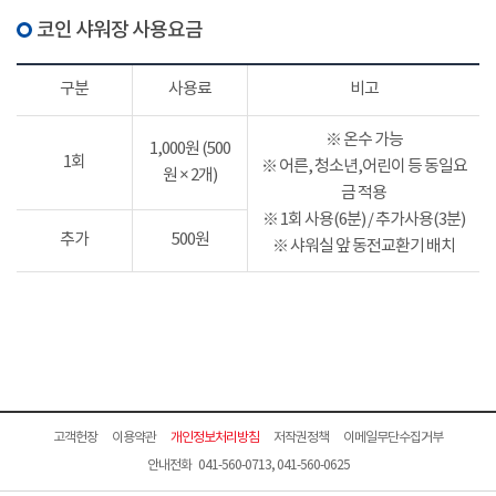
코인 샤워장 사용요금
구분
사용료
비고
※ 온수 가능
1,000원 (500
1회
※ 어른, 청소년,어린이 등 동일요
원 × 2개)
금 적용
※ 1회 사용(6분) / 추가사용(3분)
추가
500원
※ 샤워실 앞 동전교환기 배치
고객헌장
이용약관
개인정보처리방침
저작권정책
이메일무단수집거부
안내전화 041-560-0713, 041-560-0625