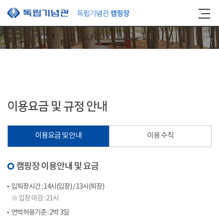
본문 바로가기
이용요금 및 규정 안내
이용요금 및 안내
이용 수칙
캠핑장 이용안내 및 요금
입퇴장시간 : 14시(입장) / 13시(퇴장)
※ 입장 마감 : 21시
연박허용기준 : 2박 3일