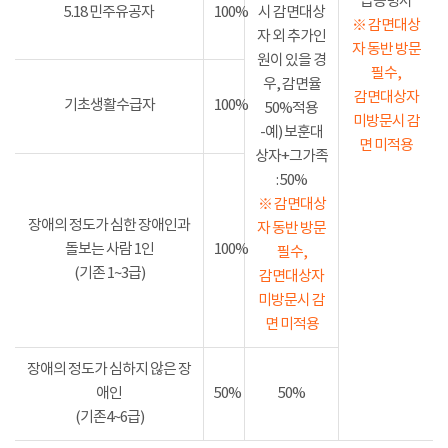
급증명서
5.18 민주유공자
100%
시 감면대상
※ 감면대상
자 외 추가인
자 동반 방문
원이 있을 경
필수,
우, 감면율
감면대상자
기초생활수급자
100%
50%적용
미방문시 감
-예) 보훈대
면 미적용
상자+그가족
: 50%
※ 감면대상
장애의 정도가 심한 장애인과
자 동반 방문
돌보는 사람 1인
100%
필수,
(기존 1~3급)
감면대상자
미방문시 감
면 미적용
장애의 정도가 심하지 않은 장
애인
50%
50%
(기존4~6급)