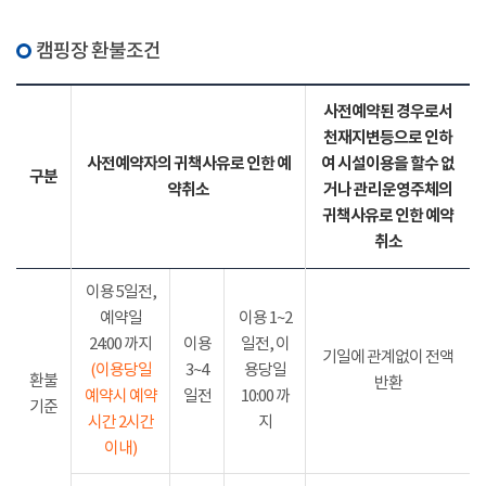
캠핑장 환불조건
사전예약된 경우로서
천재지변등으로 인하
사전예약자의 귀책사유로 인한 예
여 시설이용을 할수 없
구분
약취소
거나 관리운영주체의
귀책사유로 인한 예약
취소
이용 5일전,
예약일
이용 1~2
24:00 까지
이용
일전, 이
기일에 관계없이 전액
(이용당일
3~4
용당일
환불
반환
예약시 예약
일전
10:00 까
기준
시간 2시간
지
이내)