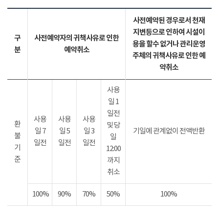
사전예약된 경우로서 천재
지변등으로 인하여 시설이
구
사전예약자의 귀책사유로 인한
용을 할수 없거나 관리운영
분
예약취소
주체의 귀책사유로 인한 예
약취소
사용
일 1
일전
사용
사용
사용
환
및 당
일 7
일 5
일 3
기일에 관계없이 전액반환
불
일
일전
일전
일전
기
12:00
준
까지
취소
100%
90%
70%
50%
100%