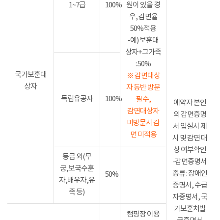
1~7급
100%
원이 있을 경
우, 감면율
50%적용
-예) 보훈대
상자+그가족
: 50%
국가보훈대
※ 감면대상
상자
자 동반 방문
독립유공자
100%
필수,
예약자 본인
감면대상자
의 감면증명
미방문시 감
서 입실시 제
면 미적용
시 및 감면 대
상 여부확인
등급 외(무
-감면증명서
궁,보국수훈
종류 : 장애인
50%
자,배우자,유
증명서, 수급
족 등)
자증명서, 국
가보훈처발
캠핑장 이용