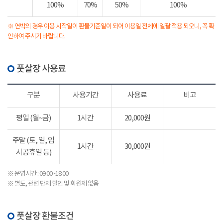
100%
70%
50%
100%
※ 연박의 경우 이용 시작일이 환불기준일이 되어 이용일 전체에 일괄 적용 되오니, 꼭 확
인하여 주시기 바랍니다.
풋살장 사용료
구분
사용기간
사용료
비고
평일 (월~금)
1시간
20,000원
주말 (토, 일, 임
1시간
30,000원
시공휴일 등)
※ 운영시간 : 09:00~18:00
※ 별도, 관련 단체 할인 및 회원제 없음
풋살장 환불조건