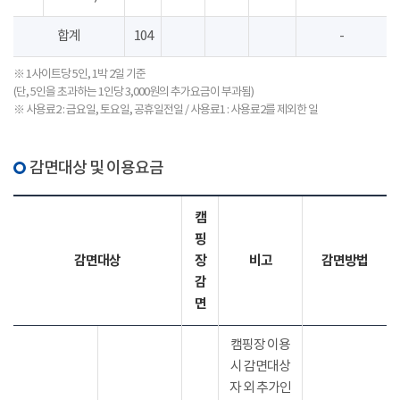
합계
104
-
※ 1사이트당 5인, 1박 2일 기준
(단, 5인을 초과하는 1인당 3,000원의 추가요금이 부과됨)
※ 사용료2 : 금요일, 토요일, 공휴일전일 / 사용료1 : 사용료2를 제외한 일
감면대상 및 이용요금
캠
핑
감면대상
장
비고
감면방법
감
면
캠핑장 이용
시 감면대상
자 외 추가인