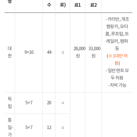
명
수
료)
료1
료2
- 카라반, 개조
캠핑카, 모터
홈, 루프탑, 트
레일러, 캠퍼
대
28,000
33,000
등
9×10
44
○
한
원
원
(
※ 1대만 허
용
)
- 일반 텐트 모
두 허용
- 차박 가능
독
5×7
20
○
립
통
일-
5×7
12
○
가