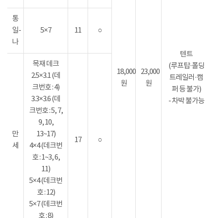
통
일-
5×7
11
○
나
텐트
목재 데크
(루프탑·폴딩
18,000
23,000
2.5×3.1 (데
트레일러·캠
원
원
크번호 : 4)
퍼 등 불가)
3.3×3.6 (데
- 차박 불가능
크번호 : 5, 7,
9, 10,
만
13~17)
17
○
세
4×4 (데크번
호 : 1~3, 6,
11)
5×4 (데크번
호 : 12)
5×7 (데크번
호 : 8)