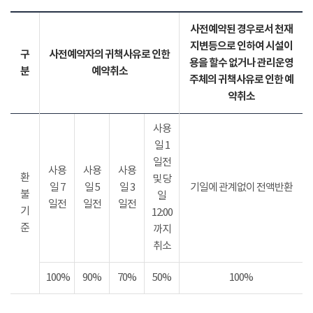
사전예약된 경우로서 천재
지변등으로 인하여 시설이
구
사전예약자의 귀책사유로 인한
용을 할수 없거나 관리운영
분
예약취소
주체의 귀책사유로 인한 예
약취소
사용
일 1
일전
사용
사용
사용
환
및 당
일 7
일 5
일 3
기일에 관계없이 전액반환
불
일
일전
일전
일전
기
12:00
준
까지
취소
100%
90%
70%
50%
100%