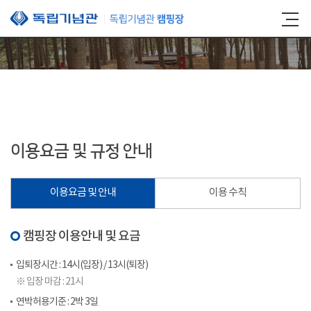
본문 바로가기
이용요금 및 규정 안내
이용요금 및 안내
이용 수칙
캠핑장 이용안내 및 요금
입퇴장시간 : 14시(입장) / 13시(퇴장)
※ 입장 마감 : 21시
연박허용기준 : 2박 3일