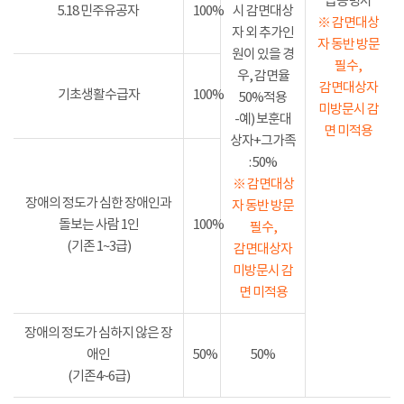
급증명서
5.18 민주유공자
100%
시 감면대상
※ 감면대상
자 외 추가인
자 동반 방문
원이 있을 경
필수,
우, 감면율
감면대상자
기초생활수급자
100%
50%적용
미방문시 감
-예) 보훈대
면 미적용
상자+그가족
: 50%
※ 감면대상
장애의 정도가 심한 장애인과
자 동반 방문
돌보는 사람 1인
100%
필수,
(기존 1~3급)
감면대상자
미방문시 감
면 미적용
장애의 정도가 심하지 않은 장
애인
50%
50%
(기존4~6급)