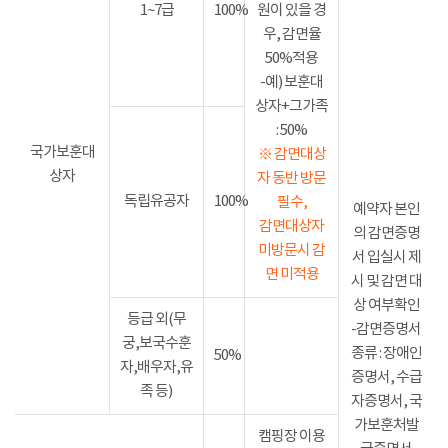
1~7급
100%
원이 있을 경
우, 감면율
50%적용
-예) 보훈대
상자+그가족
: 50%
국가보훈대
※ 감면대상
상자
자 동반 방문
독립유공자
100%
필수,
예약자 본인
감면대상자
의 감면증명
미방문시 감
서 입실시 제
면 미적용
시 및 감면 대
상 여부확인
등급 외(무
-감면증명서
궁,보국수훈
종류 : 장애인
50%
자,배우자,유
증명서, 수급
족 등)
자증명서, 국
가보훈처발
캠핑장 이용