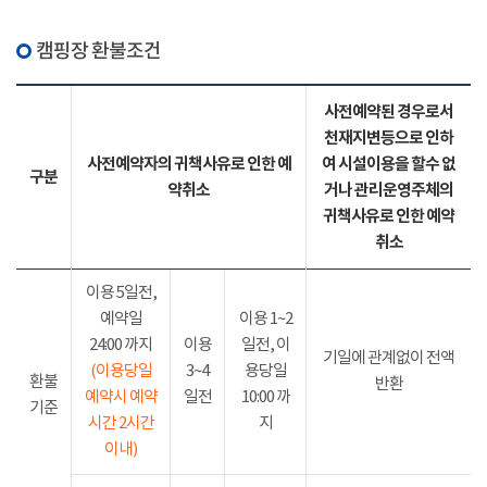
캠핑장 환불조건
사전예약된 경우로서
천재지변등으로 인하
사전예약자의 귀책사유로 인한 예
여 시설이용을 할수 없
구분
약취소
거나 관리운영주체의
귀책사유로 인한 예약
취소
이용 5일전,
예약일
이용 1~2
24:00 까지
이용
일전, 이
기일에 관계없이 전액
(이용당일
3~4
용당일
환불
반환
예약시 예약
일전
10:00 까
기준
시간 2시간
지
이내)