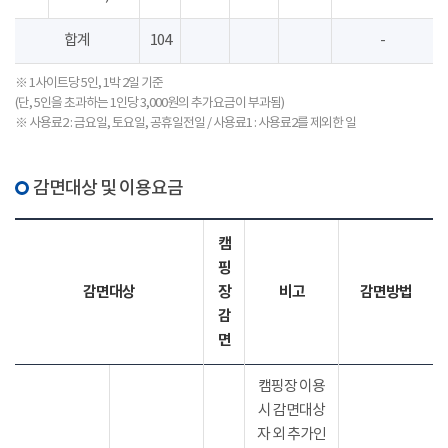
합계
104
-
※ 1사이트당 5인, 1박 2일 기준
(단, 5인을 초과하는 1인당 3,000원의 추가요금이 부과됨)
※ 사용료2 : 금요일, 토요일, 공휴일전일 / 사용료1 : 사용료2를 제외한 일
감면대상 및 이용요금
캠
핑
감면대상
장
비고
감면방법
감
면
캠핑장 이용
시 감면대상
자 외 추가인