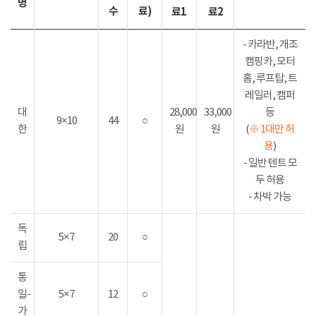
명
수
료)
료1
료2
- 카라반, 개조
캠핑카, 모터
홈, 루프탑, 트
레일러, 캠퍼
대
28,000
33,000
등
9×10
44
○
한
원
원
(
※ 1대만 허
용
)
- 일반 텐트 모
두 허용
- 차박 가능
독
5×7
20
○
립
통
일-
5×7
12
○
가