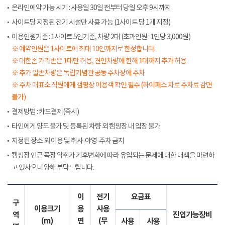
온라인예약 가능 시기 : 사용일 30일 전부터 당일 오후 9시까지
사이트당 지정된 전기 시설만 사용 가능 (1사이트 당 1개 지정)
이용인원기준 : 1사이트 5인기준, 차량 2대 (초과인원 : 1인당 3,000원)
※ 예약인원은 1사이트에 최대 10인까지로 한정합니다.
※ 대한존 카라반은 1대만 허용, 견인차량에 한해 1대까지 추가 허용
※ 추가 일반차량은 독립기념관 공동 주차장에 주차
※ 주차 매표소 직원에게 갬핑장 이용객 확인 필수 (하이패스 차로 주차료 감면
불가)
결제방법 : 카드결제(즉시)
타인에게 양도 불가 및 등록된 차량 외 캠핑장 내 입장 불가
지정된 장소 외 이용 및 취사·야영·주차 금지
캠핑장 인근 목장 악취가 기후변화에 따라 유입되는 문제에 대한 대책을 마련하
고 있사오니 양해 부탁드립니다.
이
전기
요금표
구
이용크기
용
사용
역
진입가능장비
(m)
면
(무
사용
사용