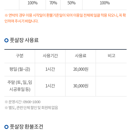
100%
70%
50%
100%
※ 연박의 경우 이용 시작일이 환불기준일이 되어 이용일 전체에 일괄 적용 되오니, 꼭 확
인하여 주시기 바랍니다.
풋살장 사용료
구분
사용기간
사용료
비고
평일 (월~금)
1시간
20,000원
주말 (토, 일, 임
1시간
30,000원
시공휴일 등)
※ 운영시간 : 09:00~18:00
※ 별도, 관련 단체 할인 및 회원제 없음
풋살장 환불조건