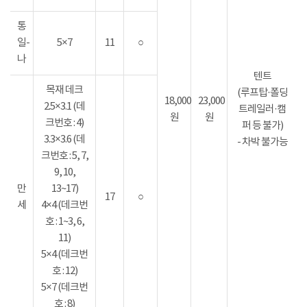
통
일-
5×7
11
○
나
텐트
목재 데크
(루프탑·폴딩
18,000
23,000
2.5×3.1 (데
트레일러·캠
원
원
크번호 : 4)
퍼 등 불가)
3.3×3.6 (데
- 차박 불가능
크번호 : 5, 7,
9, 10,
만
13~17)
17
○
세
4×4 (데크번
호 : 1~3, 6,
11)
5×4 (데크번
호 : 12)
5×7 (데크번
호 : 8)