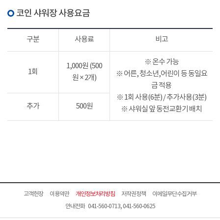
코인 샤워장 사용요금
구분
사용료
비고
※ 온수 가능
1,000원 (500
1회
※ 어른, 청소년,어린이 등 동일요
원 × 2개)
금 적용
※ 1회 사용(6분) / 추가사용(3분)
추가
500원
※ 샤워실 앞 동전교환기 배치
고객헌장
이용약관
개인정보처리방침
저작권정책
이메일무단수집거부
안내전화 041-560-0713, 041-560-0625