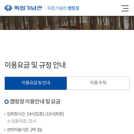
본문 바로가기
이용요금 및 규정 안내
이용요금 및 안내
이용 수칙
캠핑장 이용안내 및 요금
입퇴장시간 : 14시(입장) / 13시(퇴장)
※ 입장 마감 : 21시
연박허용기준 : 2박 3일