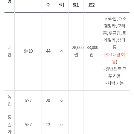
명
수
료)
료1
료2
- 카라반, 개조
캠핑카, 모터
홈, 루프탑, 트
레일러, 캠퍼
대
28,000
33,000
등
9×10
44
○
한
원
원
(
※ 1대만 허
용
)
- 일반 텐트 모
두 허용
- 차박 가능
독
5×7
20
○
립
통
일-
5×7
12
○
가