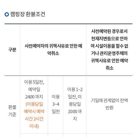
캠핑장 환불조건
사전예약된 경우로서
천재지변등으로 인하
사전예약자의 귀책사유로 인한 예
여 시설이용을 할수 없
구분
약취소
거나 관리운영주체의
귀책사유로 인한 예약
취소
이용 5일전,
예약일
이용 1~2
24:00 까지
이용
일전, 이
기일에 관계없이 전액
(이용당일
3~4
용당일
환불
반환
예약시 예약
일전
10:00 까
기준
시간 2시간
지
이내)