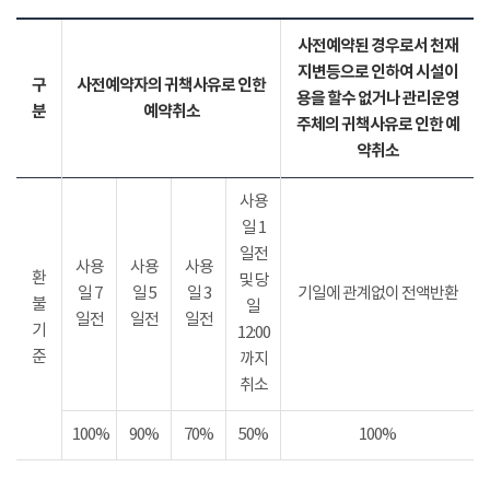
사전예약된 경우로서 천재
지변등으로 인하여 시설이
구
사전예약자의 귀책사유로 인한
용을 할수 없거나 관리운영
분
예약취소
주체의 귀책사유로 인한 예
약취소
사용
일 1
일전
사용
사용
사용
환
및 당
일 7
일 5
일 3
기일에 관계없이 전액반환
불
일
일전
일전
일전
기
12:00
준
까지
취소
100%
90%
70%
50%
100%