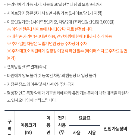
온라인예약 가능 시기 : 사용일 30일 전부터 당일 오후 9시까지
사이트당 지정된 전기 시설만 사용 가능 (1사이트 당 1개 지정)
이용인원기준 : 1사이트 5인기준, 차량 2대 (초과인원 : 1인당 3,000원)
※ 예약인원은 1사이트에 최대 10인까지로 한정합니다.
※ 대한존 카라반은 1대만 허용, 견인차량에 한해 1대까지 추가 허용
※ 추가 일반차량은 독립기념관 공동 주차장에 주차
※ 주차 매표소 직원에게 갬핑장 이용객 확인 필수 (하이패스 차로 주차료 감면
불가)
결제방법 : 카드결제(즉시)
타인에게 양도 불가 및 등록된 차량 외 캠핑장 내 입장 불가
지정된 장소 외 이용 및 취사·야영·주차 금지
캠핑장 인근 목장 악취가 기후변화에 따라 유입되는 문제에 대한 대책을 마련하
고 있사오니 양해 부탁드립니다.
이
전기
요금표
구
이용크기
용
사용
역
진입가능장비
(m)
면
(무
사용
사용