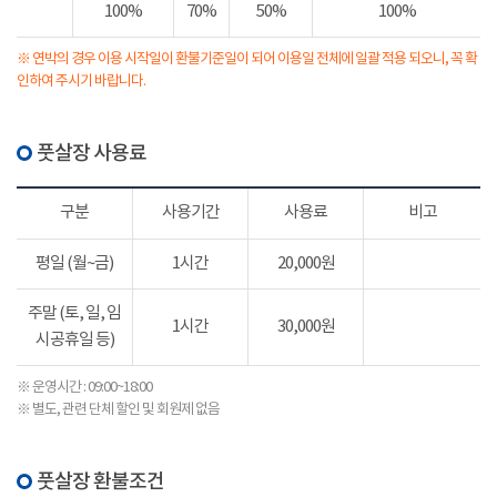
100%
70%
50%
100%
※ 연박의 경우 이용 시작일이 환불기준일이 되어 이용일 전체에 일괄 적용 되오니, 꼭 확
인하여 주시기 바랍니다.
풋살장 사용료
구분
사용기간
사용료
비고
평일 (월~금)
1시간
20,000원
주말 (토, 일, 임
1시간
30,000원
시공휴일 등)
※ 운영시간 : 09:00~18:00
※ 별도, 관련 단체 할인 및 회원제 없음
풋살장 환불조건