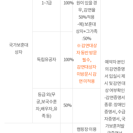
1~7급
100%
원이 있을 경
우, 감면율
50%적용
-예) 보훈대
상자+그가족
: 50%
국가보훈대
※ 감면대상
상자
자 동반 방문
독립유공자
100%
필수,
예약자 본인
감면대상자
의 감면증명
미방문시 감
서 입실시 제
면 미적용
시 및 감면 대
상 여부확인
등급 외(무
-감면증명서
궁,보국수훈
종류 : 장애인
50%
자,배우자,유
증명서, 수급
족 등)
자증명서, 국
가보훈처발
캠핑장 이용