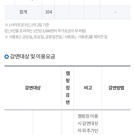
합계
104
-
※ 1사이트당 5인, 1박 2일 기준
(단, 5인을 초과하는 1인당 3,000원의 추가요금이 부과됨)
※ 사용료2 : 금요일, 토요일, 공휴일전일 / 사용료1 : 사용료2를 제외한 일
감면대상 및 이용요금
캠
핑
감면대상
장
비고
감면방법
감
면
캠핑장 이용
시 감면대상
자 외 추가인