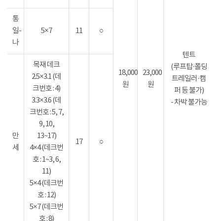
통
일-
5×7
11
○
나
텐트
목재 데크
(루프탑·폴딩
18,000
23,000
2.5×3.1 (데
트레일러·캠
원
원
크번호 : 4)
퍼 등 불가)
3.3×3.6 (데
- 차박 불가능
크번호 : 5, 7,
9, 10,
만
13~17)
17
○
세
4×4 (데크번
호 : 1~3, 6,
11)
5×4 (데크번
호 : 12)
5×7 (데크번
호 : 8)