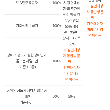
급증명서
5.18 민주유공자
100%
시 감면대상
※ 감면대상
자 외 추가인
자 동반 방문
원이 있을 경
필수,
우, 감면율
감면대상자
기초생활수급자
100%
50%적용
미방문시 감
-예) 보훈대
면 미적용
상자+그가족
: 50%
※ 감면대상
장애의 정도가 심한 장애인과
자 동반 방문
돌보는 사람 1인
100%
필수,
(기존 1~3급)
감면대상자
미방문시 감
면 미적용
장애의 정도가 심하지 않은 장
애인
50%
50%
(기존4~6급)