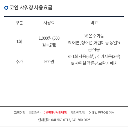
코인 샤워장 사용요금
구분
사용료
비고
※ 온수 가능
1,000원 (500
1회
※ 어른, 청소년,어린이 등 동일요
원 × 2개)
금 적용
※ 1회 사용(6분) / 추가사용(3분)
추가
500원
※ 샤워실 앞 동전교환기 배치
고객헌장
이용약관
개인정보처리방침
저작권정책
이메일무단수집거부
안내전화 041-560-0713, 041-560-0625