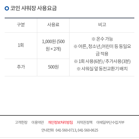
코인 샤워장 사용요금
구분
사용료
비고
※ 온수 가능
1,000원 (500
1회
※ 어른, 청소년,어린이 등 동일요
원 × 2개)
금 적용
※ 1회 사용(6분) / 추가사용(3분)
추가
500원
※ 샤워실 앞 동전교환기 배치
고객헌장
이용약관
개인정보처리방침
저작권정책
이메일무단수집거부
안내전화 041-560-0713, 041-560-0625