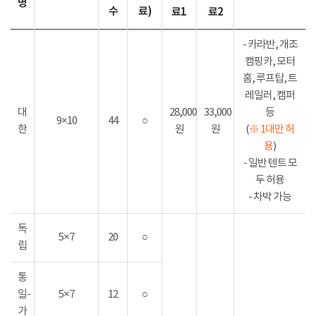
명
수
료)
료1
료2
- 카라반, 개조
캠핑카, 모터
홈, 루프탑, 트
레일러, 캠퍼
대
28,000
33,000
등
9×10
44
○
한
원
원
(
※ 1대만 허
용
)
- 일반 텐트 모
두 허용
- 차박 가능
독
5×7
20
○
립
통
일-
5×7
12
○
가