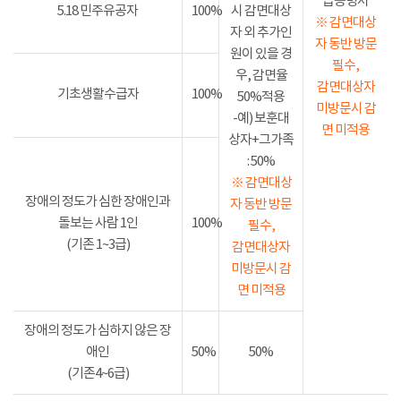
급증명서
5.18 민주유공자
100%
시 감면대상
※ 감면대상
자 외 추가인
자 동반 방문
원이 있을 경
필수,
우, 감면율
감면대상자
기초생활수급자
100%
50%적용
미방문시 감
-예) 보훈대
면 미적용
상자+그가족
: 50%
※ 감면대상
장애의 정도가 심한 장애인과
자 동반 방문
돌보는 사람 1인
100%
필수,
(기존 1~3급)
감면대상자
미방문시 감
면 미적용
장애의 정도가 심하지 않은 장
애인
50%
50%
(기존4~6급)