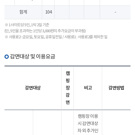
합계
104
-
※ 1사이트당 5인, 1박 2일 기준
(단, 5인을 초과하는 1인당 3,000원의 추가요금이 부과됨)
※ 사용료2 : 금요일, 토요일, 공휴일전일 / 사용료1 : 사용료2를 제외한 일
감면대상 및 이용요금
캠
핑
감면대상
장
비고
감면방법
감
면
캠핑장 이용
시 감면대상
자 외 추가인