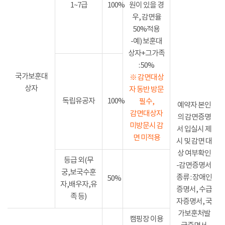
1~7급
100%
원이 있을 경
우, 감면율
50%적용
-예) 보훈대
상자+그가족
: 50%
국가보훈대
※ 감면대상
상자
자 동반 방문
독립유공자
100%
필수,
예약자 본인
감면대상자
의 감면증명
미방문시 감
서 입실시 제
면 미적용
시 및 감면 대
상 여부확인
등급 외(무
-감면증명서
궁,보국수훈
종류 : 장애인
50%
자,배우자,유
증명서, 수급
족 등)
자증명서, 국
가보훈처발
캠핑장 이용