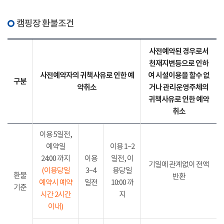
캠핑장 환불조건
사전예약된 경우로서
천재지변등으로 인하
사전예약자의 귀책사유로 인한 예
여 시설이용을 할수 없
구분
약취소
거나 관리운영주체의
귀책사유로 인한 예약
취소
이용 5일전,
예약일
이용 1~2
24:00 까지
이용
일전, 이
기일에 관계없이 전액
(이용당일
3~4
용당일
환불
반환
예약시 예약
일전
10:00 까
기준
시간 2시간
지
이내)