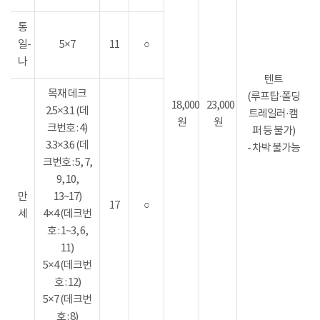
통
일-
5×7
11
○
나
텐트
목재 데크
(루프탑·폴딩
18,000
23,000
2.5×3.1 (데
트레일러·캠
원
원
크번호 : 4)
퍼 등 불가)
3.3×3.6 (데
- 차박 불가능
크번호 : 5, 7,
9, 10,
만
13~17)
17
○
세
4×4 (데크번
호 : 1~3, 6,
11)
5×4 (데크번
호 : 12)
5×7 (데크번
호 : 8)