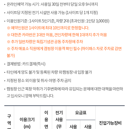
온라인예약 가능 시기 : 사용일 30일 전부터 당일 오후 9시까지
사이트당 지정된 전기 시설만 사용 가능 (1사이트 당 1개 지정)
이용인원기준 : 1사이트 5인기준, 차량 2대 (초과인원 : 1인당 3,000원)
※ 예약인원은 1사이트에 최대 10인까지로 한정합니다.
※ 대한존 카라반은 1대만 허용, 견인차량에 한해 1대까지 추가 허용
※ 추가 일반차량은 독립기념관 공동 주차장에 주차
※ 주차 매표소 직원에게 갬핑장 이용객 확인 필수 (하이패스 차로 주차료 감면
불가)
결제방법 : 카드결제(즉시)
타인에게 양도 불가 및 등록된 차량 외 캠핑장 내 입장 불가
지정된 장소 외 이용 및 취사·야영·주차 금지
캠핑장 인근 목장 악취가 기후변화에 따라 유입되는 문제에 대한 대책을 마련하
고 있사오니 양해 부탁드립니다.
이
전기
요금표
구
이용크기
용
사용
역
진입가능장비
(m)
면
(무
사용
사용