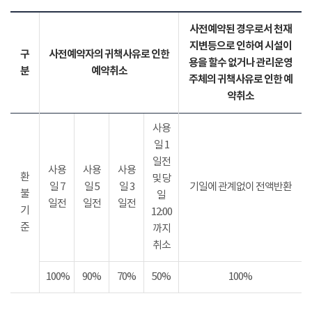
사전예약된 경우로서 천재
지변등으로 인하여 시설이
구
사전예약자의 귀책사유로 인한
용을 할수 없거나 관리운영
분
예약취소
주체의 귀책사유로 인한 예
약취소
사용
일 1
일전
사용
사용
사용
환
및 당
일 7
일 5
일 3
기일에 관계없이 전액반환
불
일
일전
일전
일전
기
12:00
준
까지
취소
100%
90%
70%
50%
100%