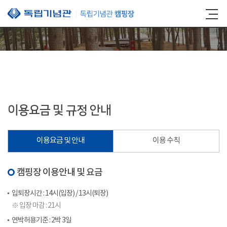
본문 바로가기
이용요금 및 규정 안내
이용요금 및 안내
이용 수칙
캠핑장 이용안내 및 요금
입퇴장시간 : 14시(입장) / 13시(퇴장)
※ 입장 마감 : 21시
연박허용기준 : 2박 3일