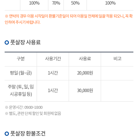
100%
70%
50%
100%
※ 연박의 경우 이용 시작일이 환불기준일이 되어 이용일 전체에 일괄 적용 되오니, 꼭 확
인하여 주시기 바랍니다.
풋살장 사용료
구분
사용기간
사용료
비고
평일 (월~금)
1시간
20,000원
주말 (토, 일, 임
1시간
30,000원
시공휴일 등)
※ 운영시간 : 09:00~18:00
※ 별도, 관련 단체 할인 및 회원제 없음
풋살장 환불조건