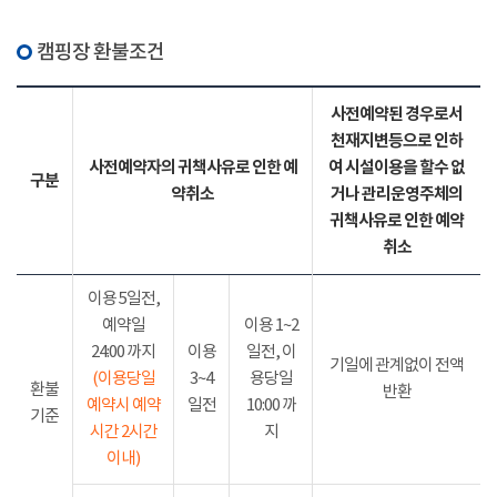
캠핑장 환불조건
사전예약된 경우로서
천재지변등으로 인하
사전예약자의 귀책사유로 인한 예
여 시설이용을 할수 없
구분
약취소
거나 관리운영주체의
귀책사유로 인한 예약
취소
이용 5일전,
예약일
이용 1~2
24:00 까지
이용
일전, 이
기일에 관계없이 전액
(이용당일
3~4
용당일
환불
반환
예약시 예약
일전
10:00 까
기준
시간 2시간
지
이내)