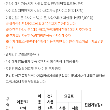
온라인예약 가능 시기 : 사용일 30일 전부터 당일 오후 9시까지
사이트당 지정된 전기 시설만 사용 가능 (1사이트 당 1개 지정)
이용인원기준 : 1사이트 5인기준, 차량 2대 (초과인원 : 1인당 3,000원)
※ 예약인원은 1사이트에 최대 10인까지로 한정합니다.
※ 대한존 카라반은 1대만 허용, 견인차량에 한해 1대까지 추가 허용
※ 추가 일반차량은 독립기념관 공동 주차장에 주차
※ 주차 매표소 직원에게 갬핑장 이용객 확인 필수 (하이패스 차로 주차료 감면
불가)
결제방법 : 카드결제(즉시)
타인에게 양도 불가 및 등록된 차량 외 캠핑장 내 입장 불가
지정된 장소 외 이용 및 취사·야영·주차 금지
캠핑장 인근 목장 악취가 기후변화에 따라 유입되는 문제에 대한 대책을 마련하
고 있사오니 양해 부탁드립니다.
이
전기
요금표
구
이용크기
용
사용
역
진입가능장비
(m)
면
(무
사용
사용