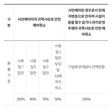
사전예약된 경우로서 천재
지변등으로 인하여 시설이
구
사전예약자의 귀책사유로 인한
용을 할수 없거나 관리운영
분
예약취소
주체의 귀책사유로 인한 예
약취소
사용
일 1
일전
사용
사용
사용
환
및 당
일 7
일 5
일 3
기일에 관계없이 전액반환
불
일
일전
일전
일전
기
12:00
준
까지
취소
100%
90%
70%
50%
100%