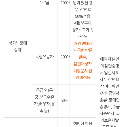
1~7급
100%
원이 있을 경
우, 감면율
50%적용
-예) 보훈대
상자+그가족
: 50%
국가보훈대
※ 감면대상
상자
자 동반 방문
독립유공자
100%
필수,
예약자 본인
감면대상자
의 감면증명
미방문시 감
서 입실시 제
면 미적용
시 및 감면 대
상 여부확인
등급 외(무
-감면증명서
궁,보국수훈
종류 : 장애인
50%
자,배우자,유
증명서, 수급
족 등)
자증명서, 국
가보훈처발
캠핑장 이용