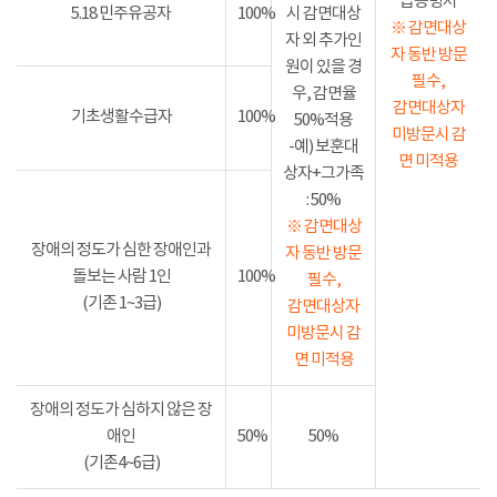
급증명서
5.18 민주유공자
100%
시 감면대상
※ 감면대상
자 외 추가인
자 동반 방문
원이 있을 경
필수,
우, 감면율
감면대상자
기초생활수급자
100%
50%적용
미방문시 감
-예) 보훈대
면 미적용
상자+그가족
: 50%
※ 감면대상
장애의 정도가 심한 장애인과
자 동반 방문
돌보는 사람 1인
100%
필수,
(기존 1~3급)
감면대상자
미방문시 감
면 미적용
장애의 정도가 심하지 않은 장
애인
50%
50%
(기존4~6급)