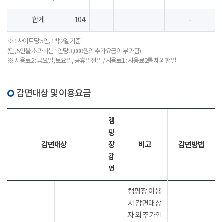
합계
104
-
※ 1사이트당 5인, 1박 2일 기준
(단, 5인을 초과하는 1인당 3,000원의 추가요금이 부과됨)
※ 사용료2 : 금요일, 토요일, 공휴일전일 / 사용료1 : 사용료2를 제외한 일
감면대상 및 이용요금
캠
핑
감면대상
장
비고
감면방법
감
면
캠핑장 이용
시 감면대상
자 외 추가인