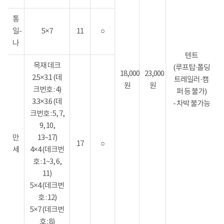
통
일-
5×7
11
○
나
텐트
목재 데크
(루프탑·폴딩
18,000
23,000
2.5×3.1 (데
트레일러·캠
원
원
크번호 : 4)
퍼 등 불가)
3.3×3.6 (데
- 차박 불가능
크번호 : 5, 7,
9, 10,
만
13~17)
17
○
세
4×4 (데크번
호 : 1~3, 6,
11)
5×4 (데크번
호 : 12)
5×7 (데크번
호 : 8)