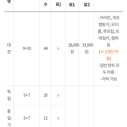
명
수
료)
료1
료2
- 카라반, 개조
캠핑카, 모터
홈, 루프탑, 트
레일러, 캠퍼
대
28,000
33,000
등
9×10
44
○
한
원
원
(
※ 1대만 허
용
)
- 일반 텐트 모
두 허용
- 차박 가능
독
5×7
20
○
립
통
일-
5×7
12
○
가