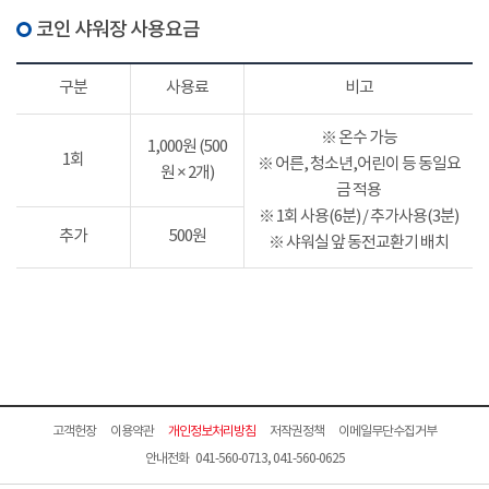
코인 샤워장 사용요금
구분
사용료
비고
※ 온수 가능
1,000원 (500
1회
※ 어른, 청소년,어린이 등 동일요
원 × 2개)
금 적용
※ 1회 사용(6분) / 추가사용(3분)
추가
500원
※ 샤워실 앞 동전교환기 배치
고객헌장
이용약관
개인정보처리방침
저작권정책
이메일무단수집거부
안내전화 041-560-0713, 041-560-0625