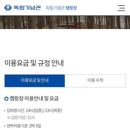
본문 바로가기
이용요금 및 규정 안내
이용요금 및 안내
이용 수칙
캠핑장 이용안내 및 요금
입퇴장시간 : 14시(입장) / 13시(퇴장)
※ 입장 마감 : 21시
연박허용기준 : 2박 3일