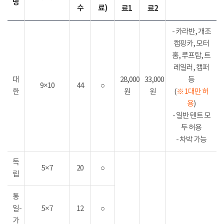
명
수
료)
료1
료2
- 카라반, 개조
캠핑카, 모터
홈, 루프탑, 트
레일러, 캠퍼
대
28,000
33,000
등
9×10
44
○
한
원
원
(
※ 1대만 허
용
)
- 일반 텐트 모
두 허용
- 차박 가능
독
5×7
20
○
립
통
일-
5×7
12
○
가