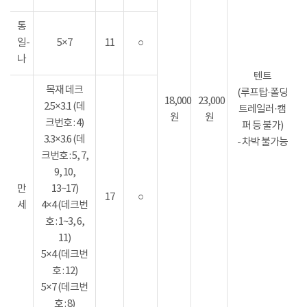
통
일-
5×7
11
○
나
텐트
목재 데크
(루프탑·폴딩
18,000
23,000
2.5×3.1 (데
트레일러·캠
원
원
크번호 : 4)
퍼 등 불가)
3.3×3.6 (데
- 차박 불가능
크번호 : 5, 7,
9, 10,
만
13~17)
17
○
세
4×4 (데크번
호 : 1~3, 6,
11)
5×4 (데크번
호 : 12)
5×7 (데크번
호 : 8)