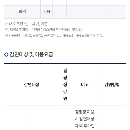
합계
104
-
※ 1사이트당 5인, 1박 2일 기준
(단, 5인을 초과하는 1인당 3,000원의 추가요금이 부과됨)
※ 사용료2 : 금요일, 토요일, 공휴일전일 / 사용료1 : 사용료2를 제외한 일
감면대상 및 이용요금
캠
핑
감면대상
장
비고
감면방법
감
면
캠핑장 이용
시 감면대상
자 외 추가인