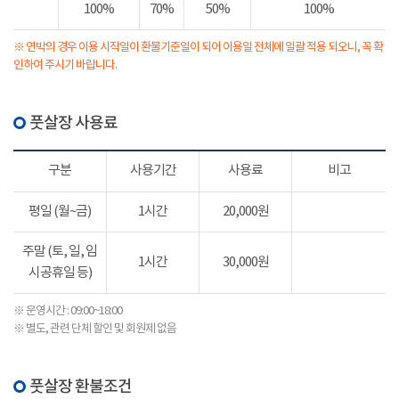
100%
70%
50%
100%
※ 연박의 경우 이용 시작일이 환불기준일이 되어 이용일 전체에 일괄 적용 되오니, 꼭 확
인하여 주시기 바랍니다.
풋살장 사용료
구분
사용기간
사용료
비고
평일 (월~금)
1시간
20,000원
주말 (토, 일, 임
1시간
30,000원
시공휴일 등)
※ 운영시간 : 09:00~18:00
※ 별도, 관련 단체 할인 및 회원제 없음
풋살장 환불조건