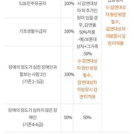
급증명서
5.18 민주유공자
100%
시 감면대상
※ 감면대상
자 외 추가인
자 동반 방문
원이 있을 경
필수,
우, 감면율
감면대상자
기초생활수급자
100%
50%적용
미방문시 감
-예) 보훈대
면 미적용
상자+그가족
: 50%
※ 감면대상
장애의 정도가 심한 장애인과
자 동반 방문
돌보는 사람 1인
100%
필수,
(기존 1~3급)
감면대상자
미방문시 감
면 미적용
장애의 정도가 심하지 않은 장
애인
50%
50%
(기존4~6급)