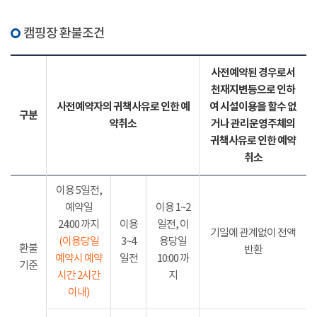
캠핑장 환불조건
사전예약된 경우로서
천재지변등으로 인하
사전예약자의 귀책사유로 인한 예
여 시설이용을 할수 없
구분
약취소
거나 관리운영주체의
귀책사유로 인한 예약
취소
이용 5일전,
예약일
이용 1~2
24:00 까지
이용
일전, 이
기일에 관계없이 전액
(이용당일
3~4
용당일
환불
반환
예약시 예약
일전
10:00 까
기준
시간 2시간
지
이내)