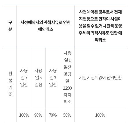
사전예약된 경우로서 천재
지변등으로 인하여 시설이
구
사전예약자의 귀책사유로 인한
용을 할수 없거나 관리운영
분
예약취소
주체의 귀책사유로 인한 예
약취소
사용
일 1
일전
사용
사용
사용
환
및 당
일 7
일 5
일 3
기일에 관계없이 전액반환
불
일
일전
일전
일전
기
12:00
준
까지
취소
100%
90%
70%
50%
100%