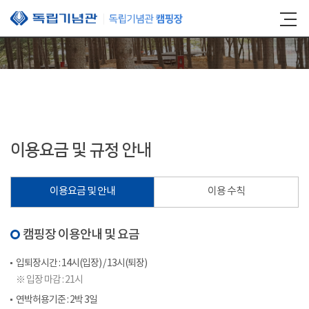
본문 바로가기
이용요금 및 규정 안내
이용요금 및 안내
이용 수칙
캠핑장 이용안내 및 요금
입퇴장시간 : 14시(입장) / 13시(퇴장)
※ 입장 마감 : 21시
연박허용기준 : 2박 3일