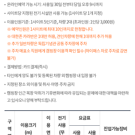
온라인예약 가능 시기 : 사용일 30일 전부터 당일 오후 9시까지
사이트당 지정된 전기 시설만 사용 가능 (1사이트 당 1개 지정)
이용인원기준 : 1사이트 5인기준, 차량 2대 (초과인원 : 1인당 3,000원)
※ 예약인원은 1사이트에 최대 10인까지로 한정합니다.
※ 대한존 카라반은 1대만 허용, 견인차량에 한해 1대까지 추가 허용
※ 추가 일반차량은 독립기념관 공동 주차장에 주차
※ 주차 매표소 직원에게 갬핑장 이용객 확인 필수 (하이패스 차로 주차료 감면
불가)
결제방법 : 카드결제(즉시)
타인에게 양도 불가 및 등록된 차량 외 캠핑장 내 입장 불가
지정된 장소 외 이용 및 취사·야영·주차 금지
캠핑장 인근 목장 악취가 기후변화에 따라 유입되는 문제에 대한 대책을 마련하
고 있사오니 양해 부탁드립니다.
이
전기
요금표
구
이용크기
용
사용
역
진입가능장비
(m)
면
(무
사용
사용