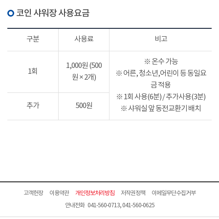
코인 샤워장 사용요금
구분
사용료
비고
※ 온수 가능
1,000원 (500
1회
※ 어른, 청소년,어린이 등 동일요
원 × 2개)
금 적용
※ 1회 사용(6분) / 추가사용(3분)
추가
500원
※ 샤워실 앞 동전교환기 배치
고객헌장
이용약관
개인정보처리방침
저작권정책
이메일무단수집거부
안내전화 041-560-0713, 041-560-0625