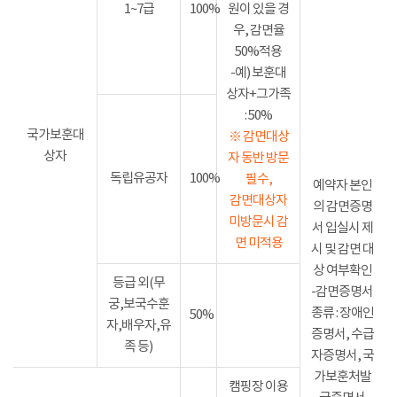
1~7급
100%
원이 있을 경
우, 감면율
50%적용
-예) 보훈대
상자+그가족
: 50%
국가보훈대
※ 감면대상
상자
자 동반 방문
독립유공자
100%
필수,
예약자 본인
감면대상자
의 감면증명
미방문시 감
서 입실시 제
면 미적용
시 및 감면 대
상 여부확인
등급 외(무
-감면증명서
궁,보국수훈
종류 : 장애인
50%
자,배우자,유
증명서, 수급
족 등)
자증명서, 국
가보훈처발
캠핑장 이용