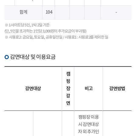
합계
104
-
※ 1사이트당 5인, 1박 2일 기준
(단, 5인을 초과하는 1인당 3,000원의 추가요금이 부과됨)
※ 사용료2 : 금요일, 토요일, 공휴일전일 / 사용료1 : 사용료2를 제외한 일
감면대상 및 이용요금
캠
핑
감면대상
장
비고
감면방법
감
면
캠핑장 이용
시 감면대상
자 외 추가인