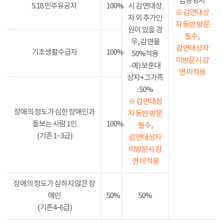
급증명서
5.18 민주유공자
100%
시 감면대상
※ 감면대상
자 외 추가인
자 동반 방문
원이 있을 경
필수,
우, 감면율
감면대상자
기초생활수급자
100%
50%적용
미방문시 감
-예) 보훈대
면 미적용
상자+그가족
: 50%
※ 감면대상
장애의 정도가 심한 장애인과
자 동반 방문
돌보는 사람 1인
100%
필수,
(기존 1~3급)
감면대상자
미방문시 감
면 미적용
장애의 정도가 심하지 않은 장
애인
50%
50%
(기존4~6급)