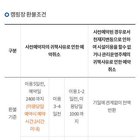
캠핑장 환불조건
사전예약된 경우로서
천재지변등으로 인하
사전예약자의 귀책사유로 인한 예
여 시설이용을 할수 없
구분
약취소
거나 관리운영주체의
귀책사유로 인한 예약
취소
이용 5일전,
예약일
이용 1~2
24:00 까지
이용
일전, 이
기일에 관계없이 전액
(이용당일
3~4
용당일
환불
반환
예약시 예약
일전
10:00 까
기준
시간 2시간
지
이내)