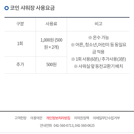
코인 샤워장 사용요금
구분
사용료
비고
※ 온수 가능
1,000원 (500
1회
※ 어른, 청소년,어린이 등 동일요
원 × 2개)
금 적용
※ 1회 사용(6분) / 추가사용(3분)
추가
500원
※ 샤워실 앞 동전교환기 배치
고객헌장
이용약관
개인정보처리방침
저작권정책
이메일무단수집거부
안내전화 041-560-0713, 041-560-0625