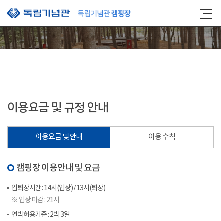
본문 바로가기
이용요금 및 규정 안내
이용요금 및 안내
이용 수칙
캠핑장 이용안내 및 요금
입퇴장시간 : 14시(입장) / 13시(퇴장)
※ 입장 마감 : 21시
연박허용기준 : 2박 3일