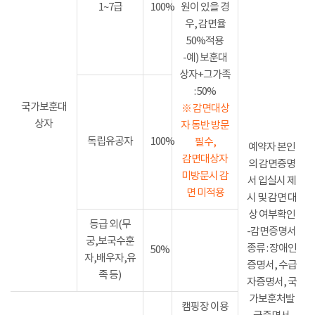
1~7급
100%
원이 있을 경
우, 감면율
50%적용
-예) 보훈대
상자+그가족
: 50%
국가보훈대
※ 감면대상
상자
자 동반 방문
독립유공자
100%
필수,
예약자 본인
감면대상자
의 감면증명
미방문시 감
서 입실시 제
면 미적용
시 및 감면 대
상 여부확인
등급 외(무
-감면증명서
궁,보국수훈
종류 : 장애인
50%
자,배우자,유
증명서, 수급
족 등)
자증명서, 국
가보훈처발
캠핑장 이용