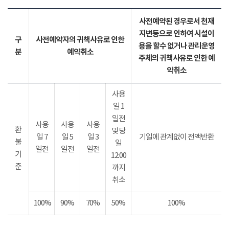
사전예약된 경우로서 천재
지변등으로 인하여 시설이
구
사전예약자의 귀책사유로 인한
용을 할수 없거나 관리운영
분
예약취소
주체의 귀책사유로 인한 예
약취소
사용
일 1
일전
사용
사용
사용
환
및 당
일 7
일 5
일 3
기일에 관계없이 전액반환
불
일
일전
일전
일전
기
12:00
준
까지
취소
100%
90%
70%
50%
100%