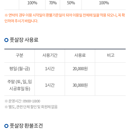
100%
70%
50%
100%
※ 연박의 경우 이용 시작일이 환불기준일이 되어 이용일 전체에 일괄 적용 되오니, 꼭 확
인하여 주시기 바랍니다.
풋살장 사용료
구분
사용기간
사용료
비고
평일 (월~금)
1시간
20,000원
주말 (토, 일, 임
1시간
30,000원
시공휴일 등)
※ 운영시간 : 09:00~18:00
※ 별도, 관련 단체 할인 및 회원제 없음
풋살장 환불조건