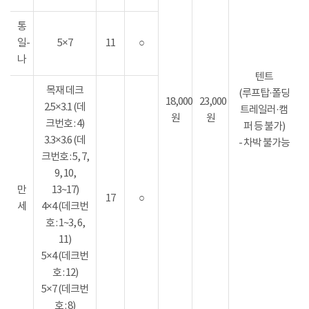
통
일-
5×7
11
○
나
텐트
목재 데크
(루프탑·폴딩
18,000
23,000
2.5×3.1 (데
트레일러·캠
원
원
크번호 : 4)
퍼 등 불가)
3.3×3.6 (데
- 차박 불가능
크번호 : 5, 7,
9, 10,
만
13~17)
17
○
세
4×4 (데크번
호 : 1~3, 6,
11)
5×4 (데크번
호 : 12)
5×7 (데크번
호 : 8)