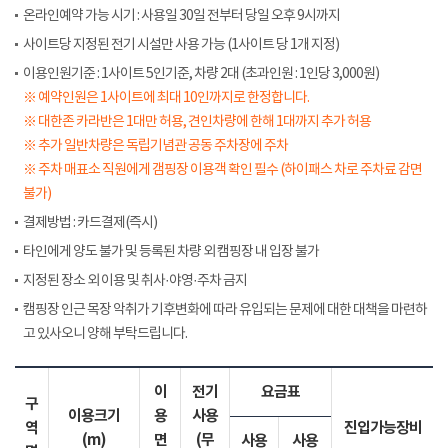
온라인예약 가능 시기 : 사용일 30일 전부터 당일 오후 9시까지
사이트당 지정된 전기 시설만 사용 가능 (1사이트 당 1개 지정)
이용인원기준 : 1사이트 5인기준, 차량 2대 (초과인원 : 1인당 3,000원)
※ 예약인원은 1사이트에 최대 10인까지로 한정합니다.
※ 대한존 카라반은 1대만 허용, 견인차량에 한해 1대까지 추가 허용
※ 추가 일반차량은 독립기념관 공동 주차장에 주차
※ 주차 매표소 직원에게 갬핑장 이용객 확인 필수 (하이패스 차로 주차료 감면
불가)
결제방법 : 카드결제(즉시)
타인에게 양도 불가 및 등록된 차량 외 캠핑장 내 입장 불가
지정된 장소 외 이용 및 취사·야영·주차 금지
캠핑장 인근 목장 악취가 기후변화에 따라 유입되는 문제에 대한 대책을 마련하
고 있사오니 양해 부탁드립니다.
이
전기
요금표
구
이용크기
용
사용
역
진입가능장비
(m)
면
(무
사용
사용