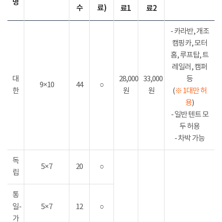
명
수
료)
료1
료2
- 카라반, 개조
캠핑카, 모터
홈, 루프탑, 트
레일러, 캠퍼
대
28,000
33,000
등
9×10
44
○
한
원
원
(
※ 1대만 허
용
)
- 일반 텐트 모
두 허용
- 차박 가능
독
5×7
20
○
립
통
일-
5×7
12
○
가