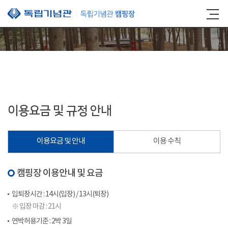
본문 바로가기
이용요금 및 규정 안내
이용요금 및 안내
이용 수칙
캠핑장 이용안내 및 요금
입퇴장시간 : 14시(입장) / 13시(퇴장)
※ 입장 마감 : 21시
연박허용기준 : 2박 3일