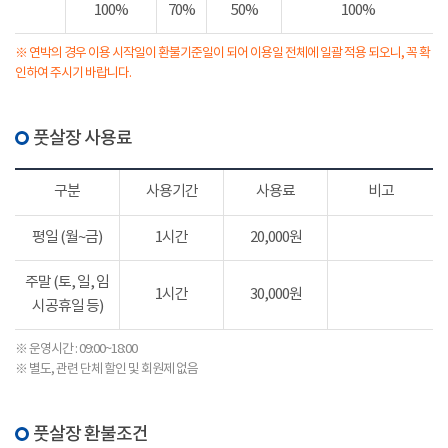
100%
70%
50%
100%
※ 연박의 경우 이용 시작일이 환불기준일이 되어 이용일 전체에 일괄 적용 되오니, 꼭 확
인하여 주시기 바랍니다.
풋살장 사용료
구분
사용기간
사용료
비고
평일 (월~금)
1시간
20,000원
주말 (토, 일, 임
1시간
30,000원
시공휴일 등)
※ 운영시간 : 09:00~18:00
※ 별도, 관련 단체 할인 및 회원제 없음
풋살장 환불조건