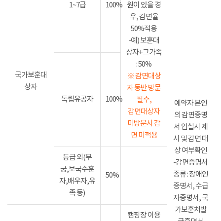
1~7급
100%
원이 있을 경
우, 감면율
50%적용
-예) 보훈대
상자+그가족
: 50%
국가보훈대
※ 감면대상
상자
자 동반 방문
독립유공자
100%
필수,
예약자 본인
감면대상자
의 감면증명
미방문시 감
서 입실시 제
면 미적용
시 및 감면 대
상 여부확인
등급 외(무
-감면증명서
궁,보국수훈
종류 : 장애인
50%
자,배우자,유
증명서, 수급
족 등)
자증명서, 국
가보훈처발
캠핑장 이용