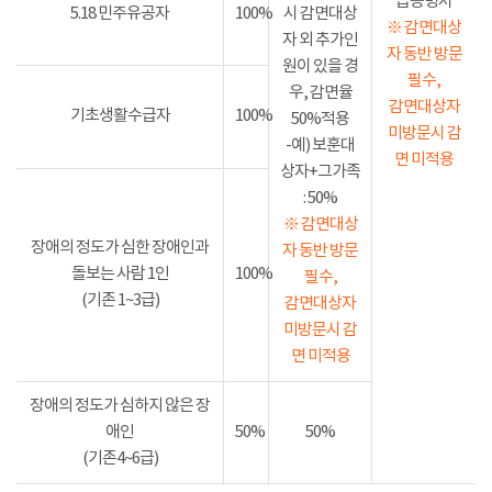
급증명서
5.18 민주유공자
100%
시 감면대상
※ 감면대상
자 외 추가인
자 동반 방문
원이 있을 경
필수,
우, 감면율
감면대상자
기초생활수급자
100%
50%적용
미방문시 감
-예) 보훈대
면 미적용
상자+그가족
: 50%
※ 감면대상
장애의 정도가 심한 장애인과
자 동반 방문
돌보는 사람 1인
100%
필수,
(기존 1~3급)
감면대상자
미방문시 감
면 미적용
장애의 정도가 심하지 않은 장
애인
50%
50%
(기존4~6급)