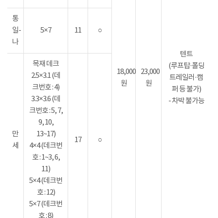
통
일-
5×7
11
○
나
텐트
목재 데크
(루프탑·폴딩
18,000
23,000
2.5×3.1 (데
트레일러·캠
원
원
크번호 : 4)
퍼 등 불가)
3.3×3.6 (데
- 차박 불가능
크번호 : 5, 7,
9, 10,
만
13~17)
17
○
세
4×4 (데크번
호 : 1~3, 6,
11)
5×4 (데크번
호 : 12)
5×7 (데크번
호 : 8)