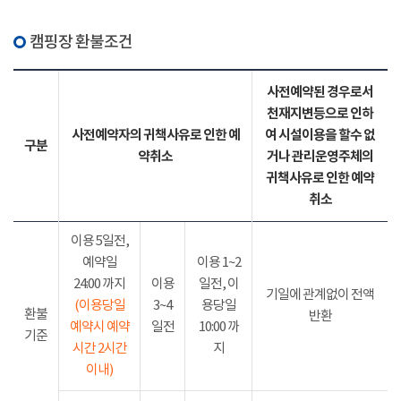
캠핑장 환불조건
사전예약된 경우로서
천재지변등으로 인하
사전예약자의 귀책사유로 인한 예
여 시설이용을 할수 없
구분
약취소
거나 관리운영주체의
귀책사유로 인한 예약
취소
이용 5일전,
예약일
이용 1~2
24:00 까지
이용
일전, 이
기일에 관계없이 전액
(이용당일
3~4
용당일
환불
반환
예약시 예약
일전
10:00 까
기준
시간 2시간
지
이내)