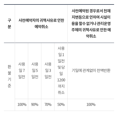
사전예약된 경우로서 천재
지변등으로 인하여 시설이
구
사전예약자의 귀책사유로 인한
용을 할수 없거나 관리운영
분
예약취소
주체의 귀책사유로 인한 예
약취소
사용
일 1
일전
사용
사용
사용
환
및 당
일 7
일 5
일 3
기일에 관계없이 전액반환
불
일
일전
일전
일전
기
12:00
준
까지
취소
100%
90%
70%
50%
100%