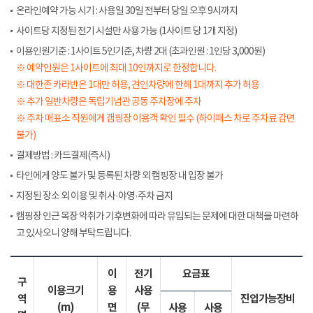
온라인예약 가능 시기 : 사용일 30일 전부터 당일 오후 9시까지
사이트당 지정된 전기 시설만 사용 가능 (1사이트 당 1개 지정)
이용인원기준 : 1사이트 5인기준, 차량 2대 (초과인원 : 1인당 3,000원)
※ 예약인원은 1사이트에 최대 10인까지로 한정합니다.
※ 대한존 카라반은 1대만 허용, 견인차량에 한해 1대까지 추가 허용
※ 추가 일반차량은 독립기념관 공동 주차장에 주차
※ 주차 매표소 직원에게 갬핑장 이용객 확인 필수 (하이패스 차로 주차료 감면
불가)
결제방법 : 카드결제(즉시)
타인에게 양도 불가 및 등록된 차량 외 캠핑장 내 입장 불가
지정된 장소 외 이용 및 취사·야영·주차 금지
캠핑장 인근 목장 악취가 기후변화에 따라 유입되는 문제에 대한 대책을 마련하
고 있사오니 양해 부탁드립니다.
이
전기
요금표
구
이용크기
용
사용
역
진입가능장비
(m)
면
(무
사용
사용