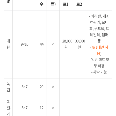
명
수
료)
료1
료2
- 카라반, 개조
캠핑카, 모터
홈, 루프탑, 트
레일러, 캠퍼
대
28,000
33,000
등
9×10
44
○
한
원
원
(
※ 1대만 허
용
)
- 일반 텐트 모
두 허용
- 차박 가능
독
5×7
20
○
립
통
일-
5×7
12
○
가