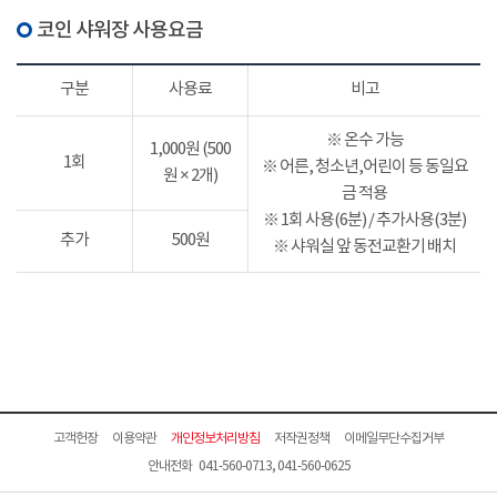
코인 샤워장 사용요금
구분
사용료
비고
※ 온수 가능
1,000원 (500
1회
※ 어른, 청소년,어린이 등 동일요
원 × 2개)
금 적용
※ 1회 사용(6분) / 추가사용(3분)
추가
500원
※ 샤워실 앞 동전교환기 배치
고객헌장
이용약관
개인정보처리방침
저작권정책
이메일무단수집거부
안내전화 041-560-0713, 041-560-0625