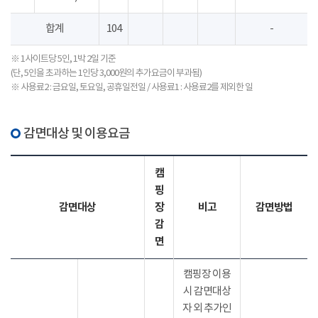
합계
104
-
※ 1사이트당 5인, 1박 2일 기준
(단, 5인을 초과하는 1인당 3,000원의 추가요금이 부과됨)
※ 사용료2 : 금요일, 토요일, 공휴일전일 / 사용료1 : 사용료2를 제외한 일
감면대상 및 이용요금
캠
핑
감면대상
장
비고
감면방법
감
면
캠핑장 이용
시 감면대상
자 외 추가인