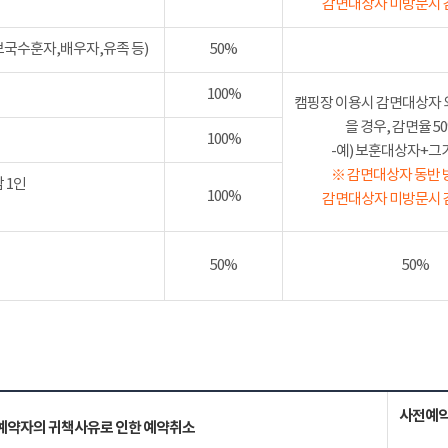
감면대상자 미방문시 
보국수훈자,배우자,유족 등)
50%
100%
캠핑장 이용시 감면대상자 
을 경우, 감면율 
100%
-예) 보훈대상자+그가족
※ 감면대상자 동반 
 1인
100%
감면대상자 미방문시 
50%
50%
사전예약
예약자의 귀책사유로 인한 예약취소