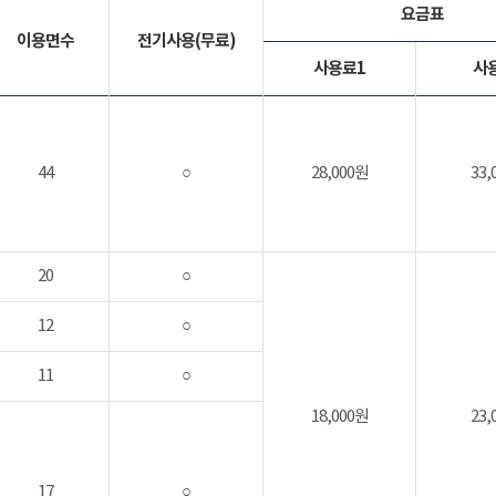
요금표
이용면수
전기사용(무료)
사용료1
사
44
○
28,000원
33,
20
○
12
○
11
○
18,000원
23,
17
○