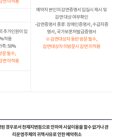
감면 미적용
예약자 본인의 감면증명서 입실시 제시 및
감면 대상 여부확인
-감면증명서 종류 : 장애인증명서, 수급자증
외 추가인원이 있
명서, 국가보훈처발급증명서
50%적용
※ 감면대상자 동반 방문 필수,
 : 50%
감면대상자 미방문시 감면 미적용
방문 필수,
감면 미적용
된 경우로서 천재지변등으로 인하여 시설이용을 할수 없거나 관
리운영주체의 귀책사유로 인한 예약취소