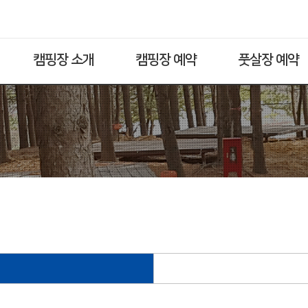
캠핑장 소개
캠핑장 예약
풋살장 예약