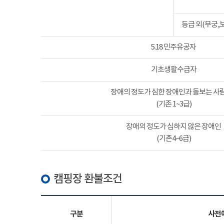
등급 외(무궁,
5.18 민주유공자
기초생활수급자
장애의 정도가 심한 장애인과 돌보는 사람
(기존 1~3급)
장애의 정도가 심하지 않은 장애인
(기존4~6급)
캠핑장 환불조건
구분
사전