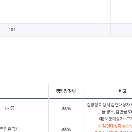
104
캠핑장 감면
비고
캠핑장 이용시 감면대상자 
1~7급
100%
을 경우, 감면율 
-예) 보훈대상자+그가족
※ 감면대상자 동반 
독립유공자
100%