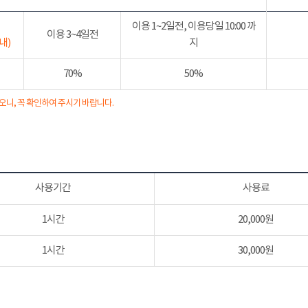
이용 1~2일전, 이용당일 10:00 까
이용 3~4일전
내)
지
70%
50%
오니, 꼭 확인하여 주시기 바랍니다.
사용기간
사용료
1시간
20,000원
1시간
30,000원