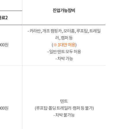
진입가능장비
용료2
- 카라반, 개조 캠핑카, 모터홈, 루프탑, 트레일
러, 캠퍼 등
000원
(
※ 1대만 허용
)
- 일반 텐트 모두 허용
- 차박 가능
텐트
000원
(루프탑·폴딩 트레일러·캠퍼 등 불가)
- 차박 불가능