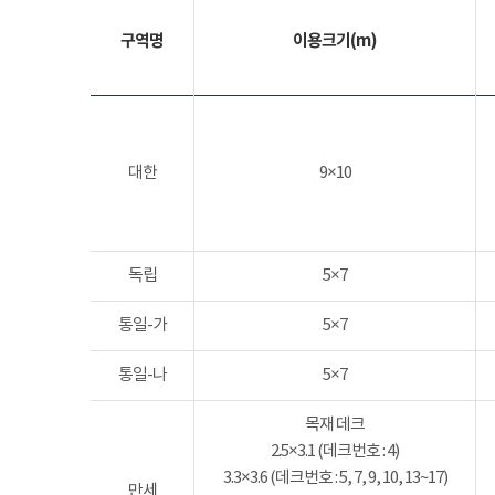
구역명
이용크기(m)
대한
9×10
독립
5×7
통일-가
5×7
통일-나
5×7
목재 데크
2.5×3.1 (데크번호 : 4)
3.3×3.6 (데크번호 : 5, 7, 9, 10, 13~17)
만세