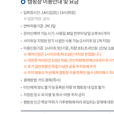
캠핑장 이용안내 및 요금
입퇴장시간 : 14시(입장) / 13시(퇴장)
※ 입장 마감 : 21시
연박허용기준 : 2박 3일
온라인예약 가능 시기 : 사용일 30일 전부터 당일 오후 9시까지
사이트당 지정된 전기 시설만 사용 가능 (1사이트 당 1개 지정)
이용인원기준 : 1사이트 5인기준, 차량 2대 (초과인원 : 1인당 3,00
※ 예약인원은 1사이트에 최대 10인까지로 한정합니다.
※ 대한존 카라반은 1대만 허용, 견인차량에 한해 1대까지 추가 
※ 추가 일반차량은 독립기념관 공동 주차장에 주차
※ 주차 매표소 직원에게 갬핑장 이용객 확인 필수 (하이패스 차로
결제방법 : 카드결제(즉시)
타인에게 양도 불가 및 등록된 차량 외 캠핑장 내 입장 불가
지정된 장소 외 이용 및 취사·야영·주차 금지
캠핑장 인근 목장 악취가 기후변화에 따라 유입되는 문제에 대한