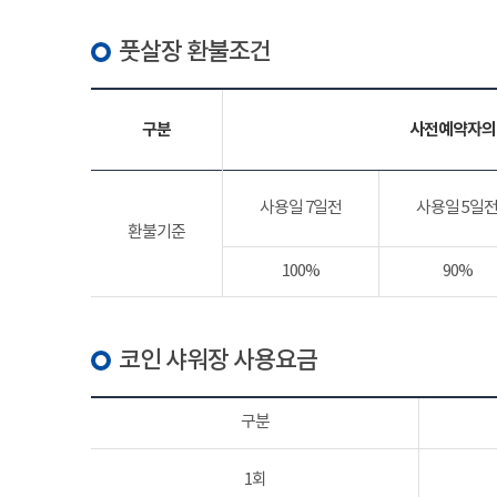
풋살장 환불조건
구분
사전예약자의
사용일 7일전
사용일 5일
환불기준
100%
90%
코인 샤워장 사용요금
구분
1회