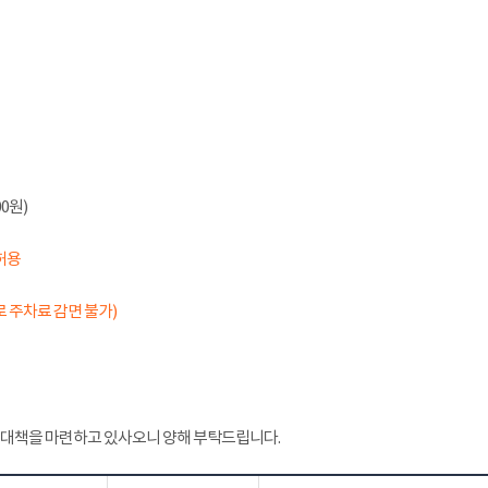
0원)
허용
 주차료 감면 불가)
 대책을 마련하고 있사오니 양해 부탁드립니다.