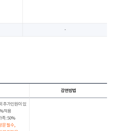
-
감면방법
외 추가인원이 있
50%적용
 : 50%
방문 필수,