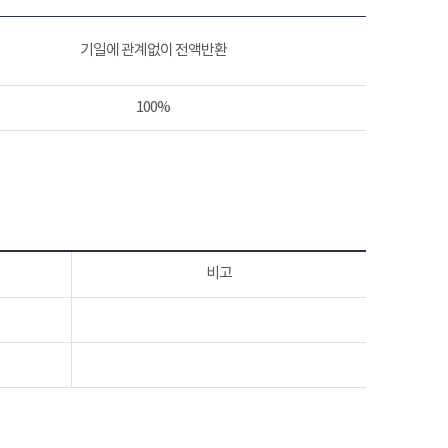
기일에 관계없이 전액반환
100%
비고