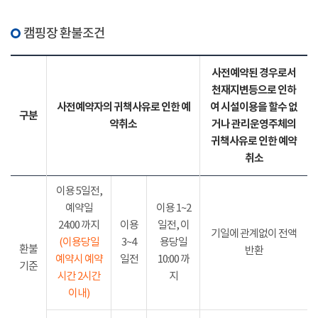
캠핑장 환불조건
사전예약된 경우로서
천재지변등으로 인하
사전예약자의 귀책사유로 인한 예
여 시설이용을 할수 없
구분
약취소
거나 관리운영주체의
귀책사유로 인한 예약
취소
이용 5일전,
예약일
이용 1~2
24:00 까지
이용
일전, 이
기일에 관계없이 전액
(이용당일
3~4
용당일
환불
반환
예약시 예약
일전
10:00 까
기준
시간 2시간
지
이내)