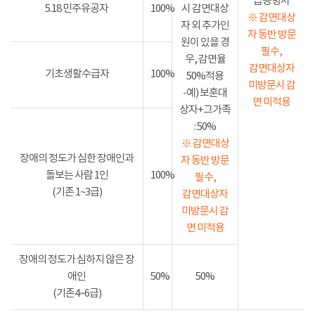
급증명서
5.18 민주유공자
100%
시 감면대상
※ 감면대상
자 외 추가인
자 동반 방문
원이 있을 경
필수,
우, 감면율
감면대상자
기초생활수급자
100%
50%적용
미방문시 감
-예) 보훈대
면 미적용
상자+그가족
: 50%
※ 감면대상
장애의 정도가 심한 장애인과
자 동반 방문
돌보는 사람 1인
100%
필수,
(기존 1~3급)
감면대상자
미방문시 감
면 미적용
장애의 정도가 심하지 않은 장
애인
50%
50%
(기존4~6급)