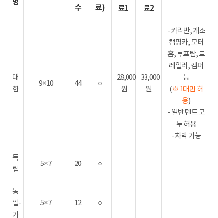
명
수
료)
료1
료2
- 카라반, 개조
캠핑카, 모터
홈, 루프탑, 트
레일러, 캠퍼
대
28,000
33,000
등
9×10
44
○
한
원
원
(
※ 1대만 허
용
)
- 일반 텐트 모
두 허용
- 차박 가능
독
5×7
20
○
립
통
일-
5×7
12
○
가