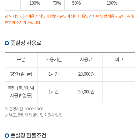
100%
70%
50%
100%
※ 연박의 경우 이용 시작일이 환불기준일이 되어 이용일 전체에 일괄 적용 되오니, 꼭 확
인하여 주시기 바랍니다.
풋살장 사용료
구분
사용기간
사용료
비고
평일 (월~금)
1시간
20,000원
주말 (토, 일, 임
1시간
30,000원
시공휴일 등)
※ 운영시간 : 09:00~18:00
※ 별도, 관련 단체 할인 및 회원제 없음
풋살장 환불조건