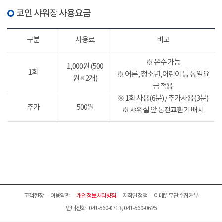
코인 샤워장 사용요금
구분
사용료
비고
※ 온수 가능
1,000원 (500
1회
※ 어른, 청소년,어린이 등 동일요
원 × 2개)
금 적용
※ 1회 사용(6분) / 추가사용(3분)
추가
500원
※ 샤워실 앞 동전교환기 배치
고객헌장
이용약관
개인정보처리방침
저작권정책
이메일무단수집거부
안내전화 041-560-0713, 041-560-0625