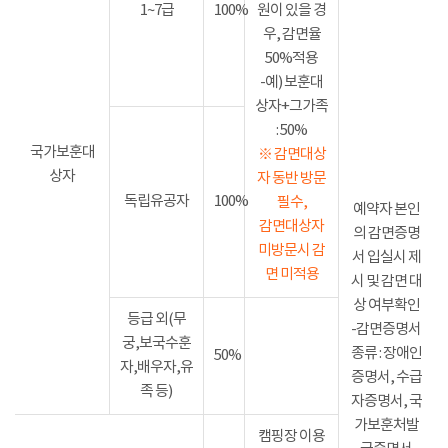
1~7급
100%
원이 있을 경
우, 감면율
50%적용
-예) 보훈대
상자+그가족
: 50%
국가보훈대
※ 감면대상
상자
자 동반 방문
독립유공자
100%
필수,
예약자 본인
감면대상자
의 감면증명
미방문시 감
서 입실시 제
면 미적용
시 및 감면 대
상 여부확인
등급 외(무
-감면증명서
궁,보국수훈
종류 : 장애인
50%
자,배우자,유
증명서, 수급
족 등)
자증명서, 국
가보훈처발
캠핑장 이용