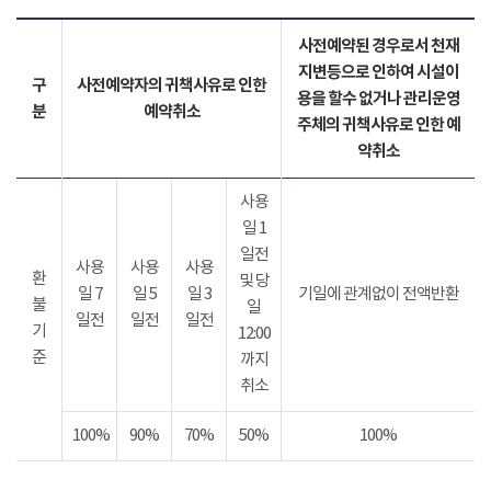
사전예약된 경우로서 천재
지변등으로 인하여 시설이
구
사전예약자의 귀책사유로 인한
용을 할수 없거나 관리운영
분
예약취소
주체의 귀책사유로 인한 예
약취소
사용
일 1
일전
사용
사용
사용
환
및 당
일 7
일 5
일 3
기일에 관계없이 전액반환
불
일
일전
일전
일전
기
12:00
준
까지
취소
100%
90%
70%
50%
100%