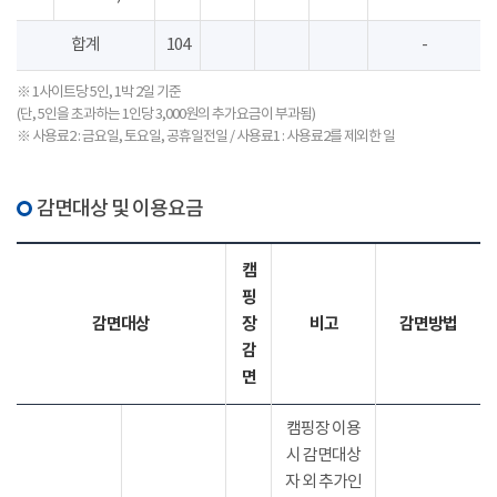
합계
104
-
※ 1사이트당 5인, 1박 2일 기준
(단, 5인을 초과하는 1인당 3,000원의 추가요금이 부과됨)
※ 사용료2 : 금요일, 토요일, 공휴일전일 / 사용료1 : 사용료2를 제외한 일
감면대상 및 이용요금
캠
핑
감면대상
장
비고
감면방법
감
면
캠핑장 이용
시 감면대상
자 외 추가인