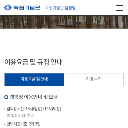
본문 바로가기
이용요금 및 규정 안내
이용요금 및 안내
이용 수칙
캠핑장 이용안내 및 요금
입퇴장시간 : 14시(입장) / 13시(퇴장)
※ 입장 마감 : 21시
연박허용기준 : 2박 3일