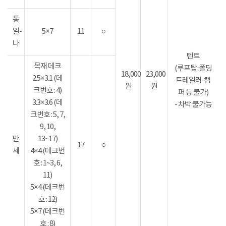
통
일-
5×7
11
○
나
텐트
목재 데크
(루프탑·폴딩
18,000
23,000
2.5×3.1 (데
트레일러·캠
원
원
크번호 : 4)
퍼 등 불가)
3.3×3.6 (데
- 차박 불가능
크번호 : 5, 7,
9, 10,
만
13~17)
17
○
세
4×4 (데크번
호 : 1~3, 6,
11)
5×4 (데크번
호 : 12)
5×7 (데크번
호 : 8)