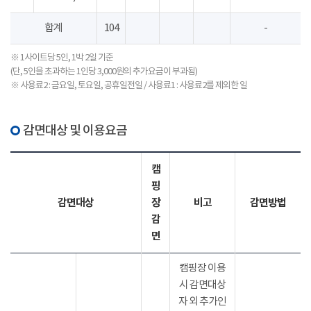
합계
104
-
※ 1사이트당 5인, 1박 2일 기준
(단, 5인을 초과하는 1인당 3,000원의 추가요금이 부과됨)
※ 사용료2 : 금요일, 토요일, 공휴일전일 / 사용료1 : 사용료2를 제외한 일
감면대상 및 이용요금
캠
핑
감면대상
장
비고
감면방법
감
면
캠핑장 이용
시 감면대상
자 외 추가인