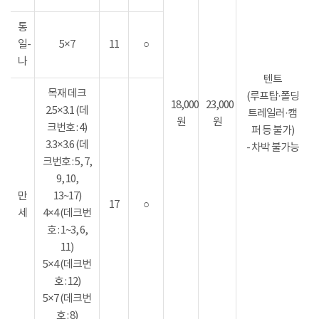
통
일-
5×7
11
○
나
텐트
목재 데크
(루프탑·폴딩
18,000
23,000
2.5×3.1 (데
트레일러·캠
원
원
크번호 : 4)
퍼 등 불가)
3.3×3.6 (데
- 차박 불가능
크번호 : 5, 7,
9, 10,
만
13~17)
17
○
세
4×4 (데크번
호 : 1~3, 6,
11)
5×4 (데크번
호 : 12)
5×7 (데크번
호 : 8)