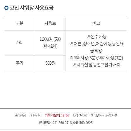
코인 샤워장 사용요금
구분
사용료
비고
※ 온수 가능
1,000원 (500
1회
※ 어른, 청소년,어린이 등 동일요
원 × 2개)
금 적용
※ 1회 사용(6분) / 추가사용(3분)
추가
500원
※ 샤워실 앞 동전교환기 배치
고객헌장
이용약관
개인정보처리방침
저작권정책
이메일무단수집거부
안내전화 041-560-0713, 041-560-0625