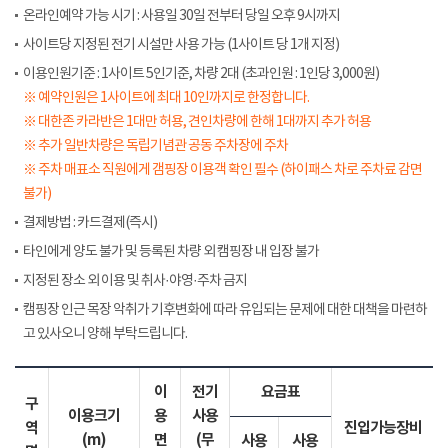
온라인예약 가능 시기 : 사용일 30일 전부터 당일 오후 9시까지
사이트당 지정된 전기 시설만 사용 가능 (1사이트 당 1개 지정)
이용인원기준 : 1사이트 5인기준, 차량 2대 (초과인원 : 1인당 3,000원)
※ 예약인원은 1사이트에 최대 10인까지로 한정합니다.
※ 대한존 카라반은 1대만 허용, 견인차량에 한해 1대까지 추가 허용
※ 추가 일반차량은 독립기념관 공동 주차장에 주차
※ 주차 매표소 직원에게 갬핑장 이용객 확인 필수 (하이패스 차로 주차료 감면
불가)
결제방법 : 카드결제(즉시)
타인에게 양도 불가 및 등록된 차량 외 캠핑장 내 입장 불가
지정된 장소 외 이용 및 취사·야영·주차 금지
캠핑장 인근 목장 악취가 기후변화에 따라 유입되는 문제에 대한 대책을 마련하
고 있사오니 양해 부탁드립니다.
이
전기
요금표
구
이용크기
용
사용
역
진입가능장비
(m)
면
(무
사용
사용