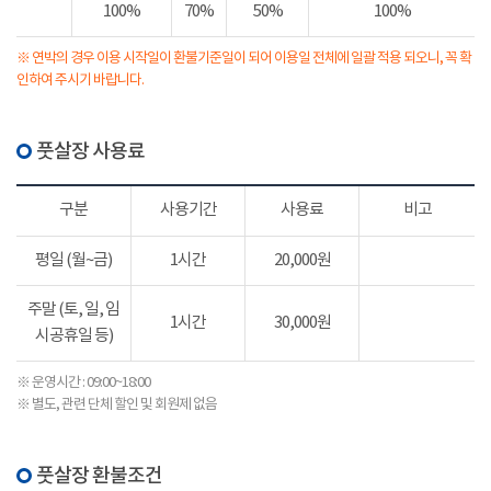
100%
70%
50%
100%
※ 연박의 경우 이용 시작일이 환불기준일이 되어 이용일 전체에 일괄 적용 되오니, 꼭 확
인하여 주시기 바랍니다.
풋살장 사용료
구분
사용기간
사용료
비고
평일 (월~금)
1시간
20,000원
주말 (토, 일, 임
1시간
30,000원
시공휴일 등)
※ 운영시간 : 09:00~18:00
※ 별도, 관련 단체 할인 및 회원제 없음
풋살장 환불조건