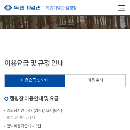
본문 바로가기
이용요금 및 규정 안내
이용요금 및 안내
이용 수칙
캠핑장 이용안내 및 요금
입퇴장시간 : 14시(입장) / 13시(퇴장)
※ 입장 마감 : 21시
연박허용기준 : 2박 3일