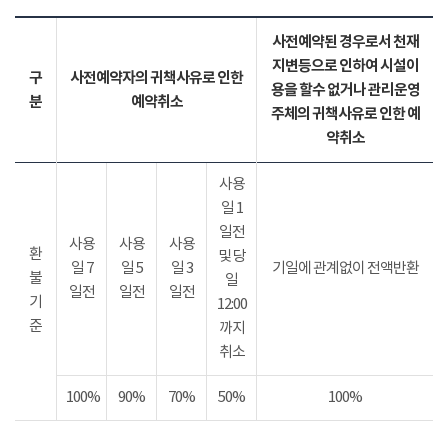
사전예약된 경우로서 천재
지변등으로 인하여 시설이
구
사전예약자의 귀책사유로 인한
용을 할수 없거나 관리운영
분
예약취소
주체의 귀책사유로 인한 예
약취소
사용
일 1
일전
사용
사용
사용
환
및 당
일 7
일 5
일 3
기일에 관계없이 전액반환
불
일
일전
일전
일전
기
12:00
준
까지
취소
100%
90%
70%
50%
100%