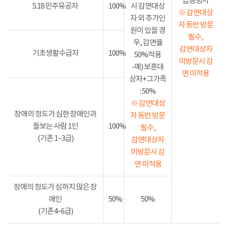
급증명서
5.18 민주유공자
100%
시 감면대상
※ 감면대상
자 외 추가인
자 동반 방문
원이 있을 경
필수,
우, 감면율
감면대상자
기초생활수급자
100%
50%적용
미방문시 감
-예) 보훈대
면 미적용
상자+그가족
: 50%
※ 감면대상
장애의 정도가 심한 장애인과
자 동반 방문
돌보는 사람 1인
100%
필수,
(기존 1~3급)
감면대상자
미방문시 감
면 미적용
장애의 정도가 심하지 않은 장
애인
50%
50%
(기존4~6급)