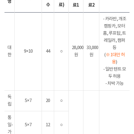
명
수
료)
료1
료2
- 카라반, 개조
캠핑카, 모터
홈, 루프탑, 트
레일러, 캠퍼
대
28,000
33,000
등
9×10
44
○
한
원
원
(
※ 1대만 허
용
)
- 일반 텐트 모
두 허용
- 차박 가능
독
5×7
20
○
립
통
일-
5×7
12
○
가