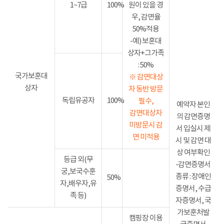
1~7급
100%
원이 있을 경
우, 감면율
50%적용
-예) 보훈대
상자+그가족
: 50%
국가보훈대
※ 감면대상
상자
자 동반 방문
독립유공자
100%
필수,
예약자 본인
감면대상자
의 감면증명
미방문시 감
서 입실시 제
면 미적용
시 및 감면 대
상 여부확인
등급 외(무
-감면증명서
궁,보국수훈
종류 : 장애인
50%
자,배우자,유
증명서, 수급
족 등)
자증명서, 국
가보훈처발
캠핑장 이용