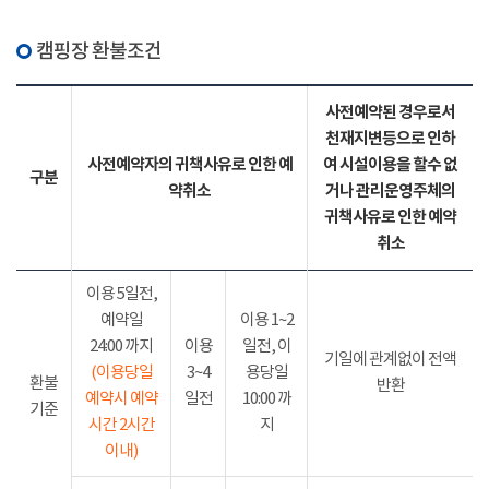
캠핑장 환불조건
사전예약된 경우로서
천재지변등으로 인하
사전예약자의 귀책사유로 인한 예
여 시설이용을 할수 없
구분
약취소
거나 관리운영주체의
귀책사유로 인한 예약
취소
이용 5일전,
예약일
이용 1~2
24:00 까지
이용
일전, 이
기일에 관계없이 전액
(이용당일
3~4
용당일
환불
반환
예약시 예약
일전
10:00 까
기준
시간 2시간
지
이내)