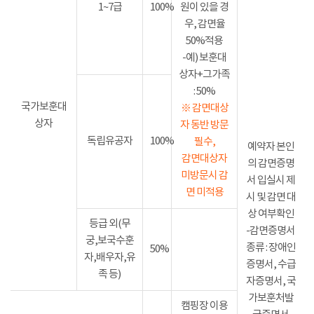
1~7급
100%
원이 있을 경
우, 감면율
50%적용
-예) 보훈대
상자+그가족
: 50%
국가보훈대
※ 감면대상
상자
자 동반 방문
독립유공자
100%
필수,
예약자 본인
감면대상자
의 감면증명
미방문시 감
서 입실시 제
면 미적용
시 및 감면 대
상 여부확인
등급 외(무
-감면증명서
궁,보국수훈
종류 : 장애인
50%
자,배우자,유
증명서, 수급
족 등)
자증명서, 국
가보훈처발
캠핑장 이용