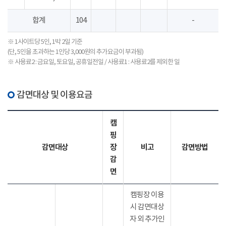
합계
104
-
※ 1사이트당 5인, 1박 2일 기준
(단, 5인을 초과하는 1인당 3,000원의 추가요금이 부과됨)
※ 사용료2 : 금요일, 토요일, 공휴일전일 / 사용료1 : 사용료2를 제외한 일
감면대상 및 이용요금
캠
핑
감면대상
장
비고
감면방법
감
면
캠핑장 이용
시 감면대상
자 외 추가인