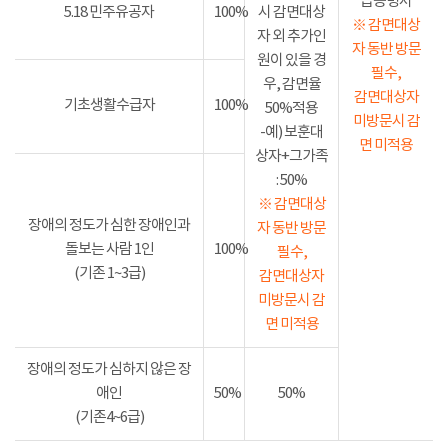
급증명서
5.18 민주유공자
100%
시 감면대상
※ 감면대상
자 외 추가인
자 동반 방문
원이 있을 경
필수,
우, 감면율
감면대상자
기초생활수급자
100%
50%적용
미방문시 감
-예) 보훈대
면 미적용
상자+그가족
: 50%
※ 감면대상
장애의 정도가 심한 장애인과
자 동반 방문
돌보는 사람 1인
100%
필수,
(기존 1~3급)
감면대상자
미방문시 감
면 미적용
장애의 정도가 심하지 않은 장
애인
50%
50%
(기존4~6급)