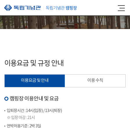
본문 바로가기
이용요금 및 규정 안내
이용요금 및 안내
이용 수칙
캠핑장 이용안내 및 요금
입퇴장시간 : 14시(입장) / 13시(퇴장)
※ 입장 마감 : 21시
연박허용기준 : 2박 3일