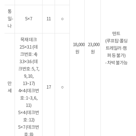
통
일-
5×7
11
○
나
텐트
목재 데크
(루프탑·폴딩
18,000
23,000
2.5×3.1 (데
트레일러·캠
원
원
크번호 : 4)
퍼 등 불가)
3.3×3.6 (데
- 차박 불가능
크번호 : 5, 7,
9, 10,
만
13~17)
17
○
세
4×4 (데크번
호 : 1~3, 6,
11)
5×4 (데크번
호 : 12)
5×7 (데크번
호 : 8)