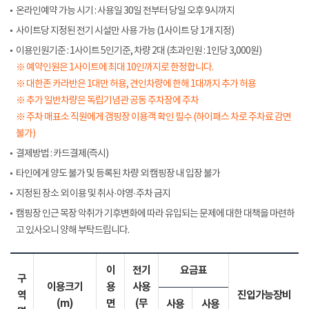
온라인예약 가능 시기 : 사용일 30일 전부터 당일 오후 9시까지
사이트당 지정된 전기 시설만 사용 가능 (1사이트 당 1개 지정)
이용인원기준 : 1사이트 5인기준, 차량 2대 (초과인원 : 1인당 3,000원)
※ 예약인원은 1사이트에 최대 10인까지로 한정합니다.
※ 대한존 카라반은 1대만 허용, 견인차량에 한해 1대까지 추가 허용
※ 추가 일반차량은 독립기념관 공동 주차장에 주차
※ 주차 매표소 직원에게 갬핑장 이용객 확인 필수 (하이패스 차로 주차료 감면
불가)
결제방법 : 카드결제(즉시)
타인에게 양도 불가 및 등록된 차량 외 캠핑장 내 입장 불가
지정된 장소 외 이용 및 취사·야영·주차 금지
캠핑장 인근 목장 악취가 기후변화에 따라 유입되는 문제에 대한 대책을 마련하
고 있사오니 양해 부탁드립니다.
이
전기
요금표
구
이용크기
용
사용
역
진입가능장비
(m)
면
(무
사용
사용