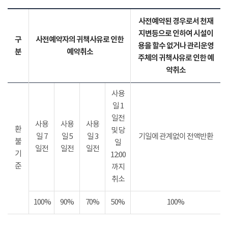
사전예약된 경우로서 천재
지변등으로 인하여 시설이
구
사전예약자의 귀책사유로 인한
용을 할수 없거나 관리운영
분
예약취소
주체의 귀책사유로 인한 예
약취소
사용
일 1
일전
사용
사용
사용
환
및 당
일 7
일 5
일 3
기일에 관계없이 전액반환
불
일
일전
일전
일전
기
12:00
준
까지
취소
100%
90%
70%
50%
100%