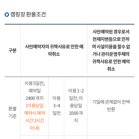
캠핑장 환불조건
사전예약된 경우로서
천재지변등으로 인하
사전예약자의 귀책사유로 인한 예
여 시설이용을 할수 없
구분
약취소
거나 관리운영주체의
귀책사유로 인한 예약
취소
이용 5일전,
예약일
이용 1~2
24:00 까지
이용
일전, 이
기일에 관계없이 전액
(이용당일
3~4
용당일
환불
반환
예약시 예약
일전
10:00 까
기준
시간 2시간
지
이내)