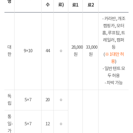
명
수
료)
료1
료2
- 카라반, 개조
캠핑카, 모터
홈, 루프탑, 트
레일러, 캠퍼
대
28,000
33,000
등
9×10
44
○
한
원
원
(
※ 1대만 허
용
)
- 일반 텐트 모
두 허용
- 차박 가능
독
5×7
20
○
립
통
일-
5×7
12
○
가