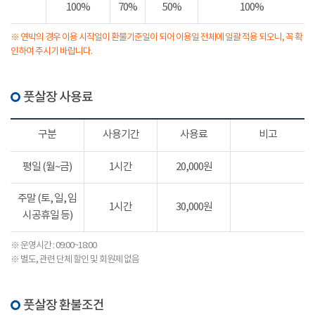
100%
70%
50%
100%
※ 연박의 경우 이용 시작일이 환불기준일이 되어 이용일 전체에 일괄 적용 되오니, 꼭 확
인하여 주시기 바랍니다.
풋살장 사용료
구분
사용기간
사용료
비고
평일 (월~금)
1시간
20,000원
주말 (토, 일, 임
1시간
30,000원
시공휴일 등)
※ 운영시간 : 09:00~18:00
※ 별도, 관련 단체 할인 및 회원제 없음
풋살장 환불조건