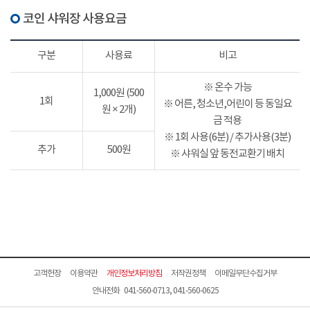
코인 샤워장 사용요금
구분
사용료
비고
※ 온수 가능
1,000원 (500
1회
※ 어른, 청소년,어린이 등 동일요
원 × 2개)
금 적용
※ 1회 사용(6분) / 추가사용(3분)
추가
500원
※ 샤워실 앞 동전교환기 배치
고객헌장
이용약관
개인정보처리방침
저작권정책
이메일무단수집거부
안내전화 041-560-0713, 041-560-0625