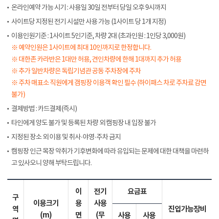
온라인예약 가능 시기 : 사용일 30일 전부터 당일 오후 9시까지
사이트당 지정된 전기 시설만 사용 가능 (1사이트 당 1개 지정)
이용인원기준 : 1사이트 5인기준, 차량 2대 (초과인원 : 1인당 3,000원)
※ 예약인원은 1사이트에 최대 10인까지로 한정합니다.
※ 대한존 카라반은 1대만 허용, 견인차량에 한해 1대까지 추가 허용
※ 추가 일반차량은 독립기념관 공동 주차장에 주차
※ 주차 매표소 직원에게 갬핑장 이용객 확인 필수 (하이패스 차로 주차료 감면
불가)
결제방법 : 카드결제(즉시)
타인에게 양도 불가 및 등록된 차량 외 캠핑장 내 입장 불가
지정된 장소 외 이용 및 취사·야영·주차 금지
캠핑장 인근 목장 악취가 기후변화에 따라 유입되는 문제에 대한 대책을 마련하
고 있사오니 양해 부탁드립니다.
이
전기
요금표
구
이용크기
용
사용
역
진입가능장비
(m)
면
(무
사용
사용