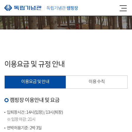
본문 바로가기
이용요금 및 규정 안내
이용요금 및 안내
이용 수칙
캠핑장 이용안내 및 요금
입퇴장시간 : 14시(입장) / 13시(퇴장)
※ 입장 마감 : 21시
연박허용기준 : 2박 3일