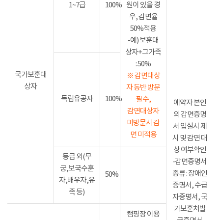
1~7급
100%
원이 있을 경
우, 감면율
50%적용
-예) 보훈대
상자+그가족
: 50%
국가보훈대
※ 감면대상
상자
자 동반 방문
독립유공자
100%
필수,
예약자 본인
감면대상자
의 감면증명
미방문시 감
서 입실시 제
면 미적용
시 및 감면 대
상 여부확인
등급 외(무
-감면증명서
궁,보국수훈
종류 : 장애인
50%
자,배우자,유
증명서, 수급
족 등)
자증명서, 국
가보훈처발
캠핑장 이용