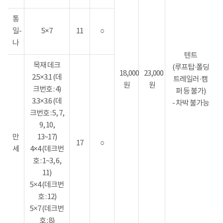
통
일-
5×7
11
○
나
텐트
목재 데크
(루프탑·폴딩
18,000
23,000
2.5×3.1 (데
트레일러·캠
원
원
크번호 : 4)
퍼 등 불가)
3.3×3.6 (데
- 차박 불가능
크번호 : 5, 7,
9, 10,
만
13~17)
17
○
세
4×4 (데크번
호 : 1~3, 6,
11)
5×4 (데크번
호 : 12)
5×7 (데크번
호 : 8)