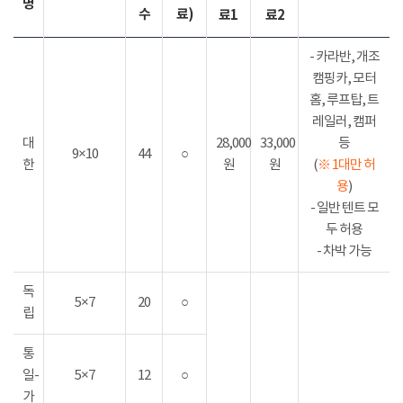
명
수
료)
료1
료2
- 카라반, 개조
캠핑카, 모터
홈, 루프탑, 트
레일러, 캠퍼
대
28,000
33,000
등
9×10
44
○
한
원
원
(
※ 1대만 허
용
)
- 일반 텐트 모
두 허용
- 차박 가능
독
5×7
20
○
립
통
일-
5×7
12
○
가