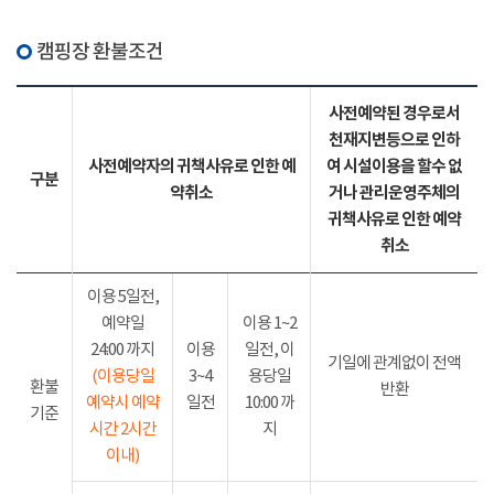
캠핑장 환불조건
사전예약된 경우로서
천재지변등으로 인하
사전예약자의 귀책사유로 인한 예
여 시설이용을 할수 없
구분
약취소
거나 관리운영주체의
귀책사유로 인한 예약
취소
이용 5일전,
예약일
이용 1~2
24:00 까지
이용
일전, 이
기일에 관계없이 전액
(이용당일
3~4
용당일
환불
반환
예약시 예약
일전
10:00 까
기준
시간 2시간
지
이내)