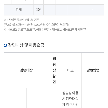
합계
104
-
※ 1사이트당 5인, 1박 2일 기준
(단, 5인을 초과하는 1인당 3,000원의 추가요금이 부과됨)
※ 사용료2 : 금요일, 토요일, 공휴일전일 / 사용료1 : 사용료2를 제외한 일
감면대상 및 이용요금
캠
핑
감면대상
장
비고
감면방법
감
면
캠핑장 이용
시 감면대상
자 외 추가인