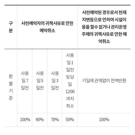
사전예약된 경우로서 천재
지변등으로 인하여 시설이
구
사전예약자의 귀책사유로 인한
용을 할수 없거나 관리운영
분
예약취소
주체의 귀책사유로 인한 예
약취소
사용
일 1
일전
사용
사용
사용
환
및 당
일 7
일 5
일 3
기일에 관계없이 전액반환
불
일
일전
일전
일전
기
12:00
준
까지
취소
100%
90%
70%
50%
100%