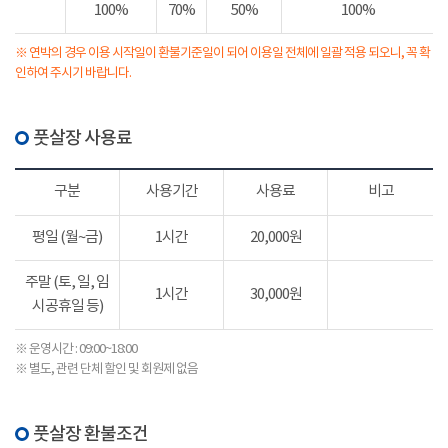
100%
70%
50%
100%
※ 연박의 경우 이용 시작일이 환불기준일이 되어 이용일 전체에 일괄 적용 되오니, 꼭 확
인하여 주시기 바랍니다.
풋살장 사용료
구분
사용기간
사용료
비고
평일 (월~금)
1시간
20,000원
주말 (토, 일, 임
1시간
30,000원
시공휴일 등)
※ 운영시간 : 09:00~18:00
※ 별도, 관련 단체 할인 및 회원제 없음
풋살장 환불조건