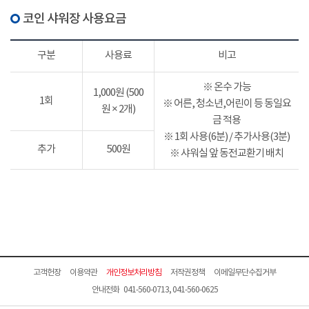
코인 샤워장 사용요금
구분
사용료
비고
※ 온수 가능
1,000원 (500
1회
※ 어른, 청소년,어린이 등 동일요
원 × 2개)
금 적용
※ 1회 사용(6분) / 추가사용(3분)
추가
500원
※ 샤워실 앞 동전교환기 배치
고객헌장
이용약관
개인정보처리방침
저작권정책
이메일무단수집거부
안내전화 041-560-0713, 041-560-0625