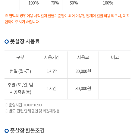
100%
70%
50%
100%
※ 연박의 경우 이용 시작일이 환불기준일이 되어 이용일 전체에 일괄 적용 되오니, 꼭 확
인하여 주시기 바랍니다.
풋살장 사용료
구분
사용기간
사용료
비고
평일 (월~금)
1시간
20,000원
주말 (토, 일, 임
1시간
30,000원
시공휴일 등)
※ 운영시간 : 09:00~18:00
※ 별도, 관련 단체 할인 및 회원제 없음
풋살장 환불조건