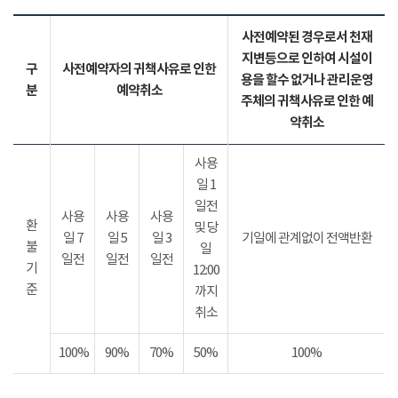
사전예약된 경우로서 천재
지변등으로 인하여 시설이
구
사전예약자의 귀책사유로 인한
용을 할수 없거나 관리운영
분
예약취소
주체의 귀책사유로 인한 예
약취소
사용
일 1
일전
사용
사용
사용
환
및 당
일 7
일 5
일 3
기일에 관계없이 전액반환
불
일
일전
일전
일전
기
12:00
준
까지
취소
100%
90%
70%
50%
100%