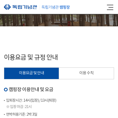
본문 바로가기
이용요금 및 규정 안내
이용요금 및 안내
이용 수칙
캠핑장 이용안내 및 요금
입퇴장시간 : 14시(입장) / 13시(퇴장)
※ 입장 마감 : 21시
연박허용기준 : 2박 3일