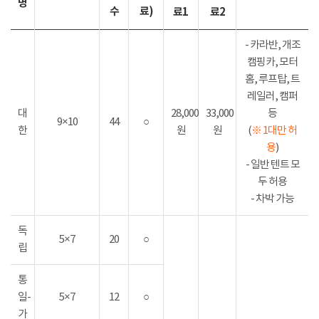
명
수
료)
료1
료2
- 카라반, 개조
캠핑카, 모터
홈, 루프탑, 트
레일러, 캠퍼
대
28,000
33,000
등
9×10
44
○
한
원
원
(
※ 1대만 허
용
)
- 일반 텐트 모
두 허용
- 차박 가능
독
5×7
20
○
립
통
일-
5×7
12
○
가