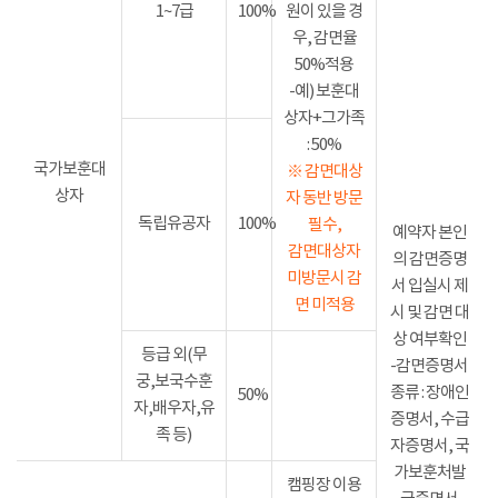
1~7급
100%
원이 있을 경
우, 감면율
50%적용
-예) 보훈대
상자+그가족
: 50%
국가보훈대
※ 감면대상
상자
자 동반 방문
독립유공자
100%
필수,
예약자 본인
감면대상자
의 감면증명
미방문시 감
서 입실시 제
면 미적용
시 및 감면 대
상 여부확인
등급 외(무
-감면증명서
궁,보국수훈
종류 : 장애인
50%
자,배우자,유
증명서, 수급
족 등)
자증명서, 국
가보훈처발
캠핑장 이용