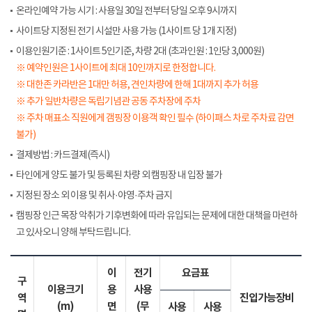
온라인예약 가능 시기 : 사용일 30일 전부터 당일 오후 9시까지
사이트당 지정된 전기 시설만 사용 가능 (1사이트 당 1개 지정)
이용인원기준 : 1사이트 5인기준, 차량 2대 (초과인원 : 1인당 3,000원)
※ 예약인원은 1사이트에 최대 10인까지로 한정합니다.
※ 대한존 카라반은 1대만 허용, 견인차량에 한해 1대까지 추가 허용
※ 추가 일반차량은 독립기념관 공동 주차장에 주차
※ 주차 매표소 직원에게 갬핑장 이용객 확인 필수 (하이패스 차로 주차료 감면
불가)
결제방법 : 카드결제(즉시)
타인에게 양도 불가 및 등록된 차량 외 캠핑장 내 입장 불가
지정된 장소 외 이용 및 취사·야영·주차 금지
캠핑장 인근 목장 악취가 기후변화에 따라 유입되는 문제에 대한 대책을 마련하
고 있사오니 양해 부탁드립니다.
이
전기
요금표
구
이용크기
용
사용
역
진입가능장비
(m)
면
(무
사용
사용