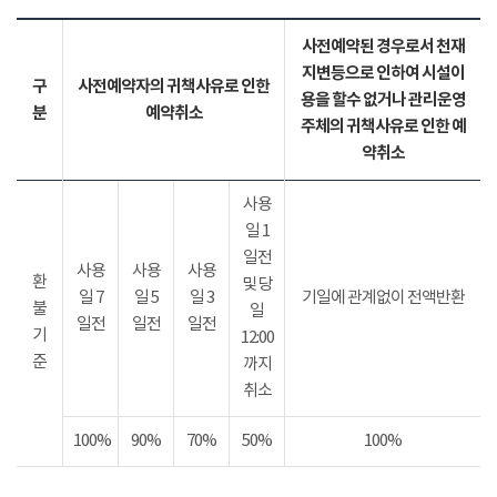
사전예약된 경우로서 천재
지변등으로 인하여 시설이
구
사전예약자의 귀책사유로 인한
용을 할수 없거나 관리운영
분
예약취소
주체의 귀책사유로 인한 예
약취소
사용
일 1
일전
사용
사용
사용
환
및 당
일 7
일 5
일 3
기일에 관계없이 전액반환
불
일
일전
일전
일전
기
12:00
준
까지
취소
100%
90%
70%
50%
100%