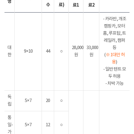
명
수
료)
료1
료2
- 카라반, 개조
캠핑카, 모터
홈, 루프탑, 트
레일러, 캠퍼
대
28,000
33,000
등
9×10
44
○
한
원
원
(
※ 1대만 허
용
)
- 일반 텐트 모
두 허용
- 차박 가능
독
5×7
20
○
립
통
일-
5×7
12
○
가