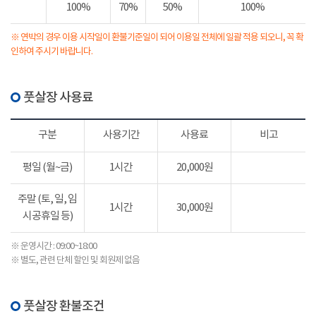
100%
70%
50%
100%
※ 연박의 경우 이용 시작일이 환불기준일이 되어 이용일 전체에 일괄 적용 되오니, 꼭 확
인하여 주시기 바랍니다.
풋살장 사용료
구분
사용기간
사용료
비고
평일 (월~금)
1시간
20,000원
주말 (토, 일, 임
1시간
30,000원
시공휴일 등)
※ 운영시간 : 09:00~18:00
※ 별도, 관련 단체 할인 및 회원제 없음
풋살장 환불조건