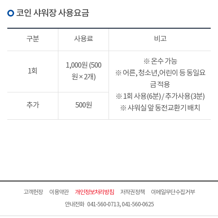
코인 샤워장 사용요금
구분
사용료
비고
※ 온수 가능
1,000원 (500
1회
※ 어른, 청소년,어린이 등 동일요
원 × 2개)
금 적용
※ 1회 사용(6분) / 추가사용(3분)
추가
500원
※ 샤워실 앞 동전교환기 배치
고객헌장
이용약관
개인정보처리방침
저작권정책
이메일무단수집거부
안내전화 041-560-0713, 041-560-0625