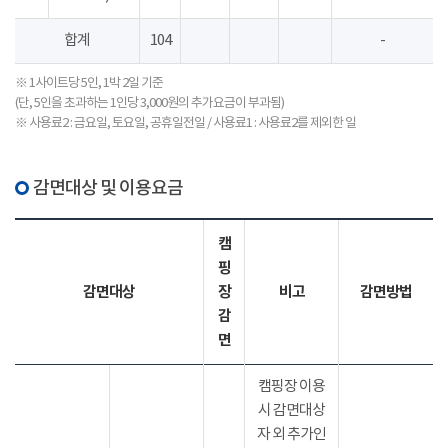
합계
104
-
※ 1사이트당 5인, 1박 2일 기준
(단, 5인을 초과하는 1인당 3,000원의 추가요금이 부과됨)
※ 사용료2 : 금요일, 토요일, 공휴일전일 / 사용료1 : 사용료2를 제외한 일
감면대상 및 이용요금
캠
핑
감면대상
장
비고
감면방법
감
면
캠핑장 이용
시 감면대상
자 외 추가인