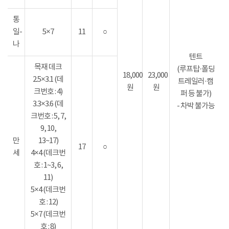
통
일-
5×7
11
○
나
텐트
목재 데크
(루프탑·폴딩
18,000
23,000
2.5×3.1 (데
트레일러·캠
원
원
크번호 : 4)
퍼 등 불가)
3.3×3.6 (데
- 차박 불가능
크번호 : 5, 7,
9, 10,
만
13~17)
17
○
세
4×4 (데크번
호 : 1~3, 6,
11)
5×4 (데크번
호 : 12)
5×7 (데크번
호 : 8)