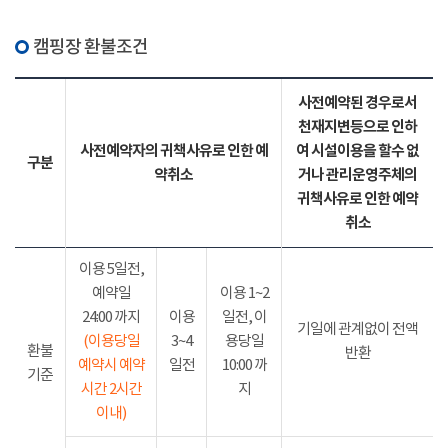
캠핑장 환불조건
사전예약된 경우로서
천재지변등으로 인하
사전예약자의 귀책사유로 인한 예
여 시설이용을 할수 없
구분
약취소
거나 관리운영주체의
귀책사유로 인한 예약
취소
이용 5일전,
예약일
이용 1~2
24:00 까지
이용
일전, 이
기일에 관계없이 전액
(이용당일
3~4
용당일
환불
반환
예약시 예약
일전
10:00 까
기준
시간 2시간
지
이내)