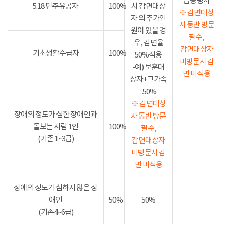
급증명서
5.18 민주유공자
100%
시 감면대상
※ 감면대상
자 외 추가인
자 동반 방문
원이 있을 경
필수,
우, 감면율
감면대상자
기초생활수급자
100%
50%적용
미방문시 감
-예) 보훈대
면 미적용
상자+그가족
: 50%
※ 감면대상
장애의 정도가 심한 장애인과
자 동반 방문
돌보는 사람 1인
100%
필수,
(기존 1~3급)
감면대상자
미방문시 감
면 미적용
장애의 정도가 심하지 않은 장
애인
50%
50%
(기존4~6급)