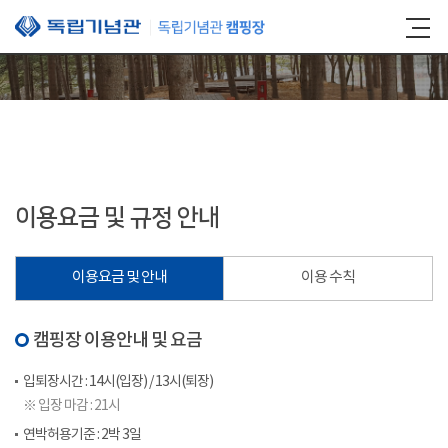
본문 바로가기
이용요금 및 규정 안내
이용요금 및 안내
이용 수칙
캠핑장 이용안내 및 요금
입퇴장시간 : 14시(입장) / 13시(퇴장)
※ 입장 마감 : 21시
연박허용기준 : 2박 3일