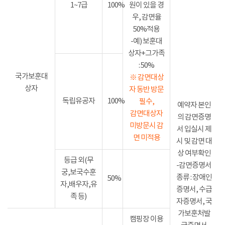
1~7급
100%
원이 있을 경
우, 감면율
50%적용
-예) 보훈대
상자+그가족
: 50%
국가보훈대
※ 감면대상
상자
자 동반 방문
독립유공자
100%
필수,
예약자 본인
감면대상자
의 감면증명
미방문시 감
서 입실시 제
면 미적용
시 및 감면 대
상 여부확인
등급 외(무
-감면증명서
궁,보국수훈
종류 : 장애인
50%
자,배우자,유
증명서, 수급
족 등)
자증명서, 국
가보훈처발
캠핑장 이용