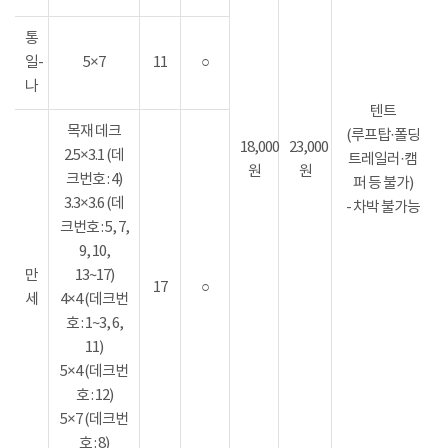
통
일-
5×7
11
○
나
텐트
목재 데크
(루프탑·폴딩
18,000
23,000
2.5×3.1 (데
트레일러·캠
원
원
크번호 : 4)
퍼 등 불가)
3.3×3.6 (데
- 차박 불가능
크번호 : 5, 7,
9, 10,
만
13~17)
17
○
세
4×4 (데크번
호 : 1~3, 6,
11)
5×4 (데크번
호 : 12)
5×7 (데크번
호 : 8)