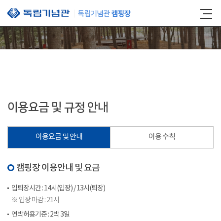
본문 바로가기
이용요금 및 규정 안내
이용요금 및 안내
이용 수칙
캠핑장 이용안내 및 요금
입퇴장시간 : 14시(입장) / 13시(퇴장)
※ 입장 마감 : 21시
연박허용기준 : 2박 3일