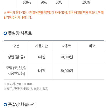
100%
70%
50%
100%
※ 연박의 경우 이용 시작일이 환불기준일이 되어 이용일 전체에 일괄 적용 되오니, 꼭 확
인하여 주시기 바랍니다.
풋살장 사용료
구분
사용기간
사용료
비고
평일 (월~금)
1시간
20,000원
주말 (토, 일, 임
1시간
30,000원
시공휴일 등)
※ 운영시간 : 09:00~18:00
※ 별도, 관련 단체 할인 및 회원제 없음
풋살장 환불조건