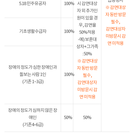
급증명서
5.18 민주유공자
100%
시 감면대상
※ 감면대상
자 외 추가인
자 동반 방문
원이 있을 경
필수,
우, 감면율
감면대상자
기초생활수급자
100%
50%적용
미방문시 감
-예) 보훈대
면 미적용
상자+그가족
: 50%
※ 감면대상
장애의 정도가 심한 장애인과
자 동반 방문
돌보는 사람 1인
100%
필수,
(기존 1~3급)
감면대상자
미방문시 감
면 미적용
장애의 정도가 심하지 않은 장
애인
50%
50%
(기존4~6급)