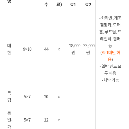
명
수
료)
료1
료2
- 카라반, 개조
캠핑카, 모터
홈, 루프탑, 트
레일러, 캠퍼
대
28,000
33,000
등
9×10
44
○
한
원
원
(
※ 1대만 허
용
)
- 일반 텐트 모
두 허용
- 차박 가능
독
5×7
20
○
립
통
일-
5×7
12
○
가