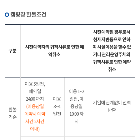
캠핑장 환불조건
사전예약된 경우로서
천재지변등으로 인하
사전예약자의 귀책사유로 인한 예
여 시설이용을 할수 없
구분
약취소
거나 관리운영주체의
귀책사유로 인한 예약
취소
이용 5일전,
예약일
이용 1~2
24:00 까지
이용
일전, 이
기일에 관계없이 전액
(이용당일
3~4
용당일
환불
반환
예약시 예약
일전
10:00 까
기준
시간 2시간
지
이내)