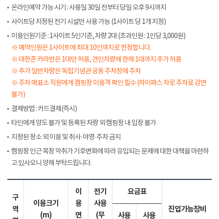
온라인예약 가능 시기 : 사용일 30일 전부터 당일 오후 9시까지
사이트당 지정된 전기 시설만 사용 가능 (1사이트 당 1개 지정)
이용인원기준 : 1사이트 5인기준, 차량 2대 (초과인원 : 1인당 3,000원)
※ 예약인원은 1사이트에 최대 10인까지로 한정합니다.
※ 대한존 카라반은 1대만 허용, 견인차량에 한해 1대까지 추가 허용
※ 추가 일반차량은 독립기념관 공동 주차장에 주차
※ 주차 매표소 직원에게 갬핑장 이용객 확인 필수 (하이패스 차로 주차료 감면
불가)
결제방법 : 카드결제(즉시)
타인에게 양도 불가 및 등록된 차량 외 캠핑장 내 입장 불가
지정된 장소 외 이용 및 취사·야영·주차 금지
캠핑장 인근 목장 악취가 기후변화에 따라 유입되는 문제에 대한 대책을 마련하
고 있사오니 양해 부탁드립니다.
이
전기
요금표
구
이용크기
용
사용
역
진입가능장비
(m)
면
(무
사용
사용