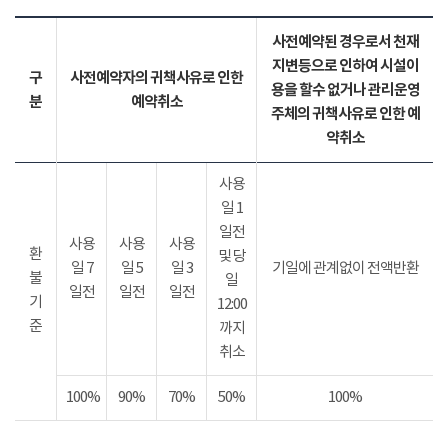
사전예약된 경우로서 천재
지변등으로 인하여 시설이
구
사전예약자의 귀책사유로 인한
용을 할수 없거나 관리운영
분
예약취소
주체의 귀책사유로 인한 예
약취소
사용
일 1
일전
사용
사용
사용
환
및 당
일 7
일 5
일 3
기일에 관계없이 전액반환
불
일
일전
일전
일전
기
12:00
준
까지
취소
100%
90%
70%
50%
100%