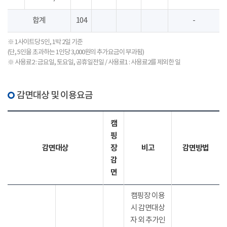
합계
104
-
※ 1사이트당 5인, 1박 2일 기준
(단, 5인을 초과하는 1인당 3,000원의 추가요금이 부과됨)
※ 사용료2 : 금요일, 토요일, 공휴일전일 / 사용료1 : 사용료2를 제외한 일
감면대상 및 이용요금
캠
핑
감면대상
장
비고
감면방법
감
면
캠핑장 이용
시 감면대상
자 외 추가인