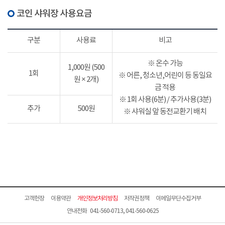
코인 샤워장 사용요금
구분
사용료
비고
※ 온수 가능
1,000원 (500
1회
※ 어른, 청소년,어린이 등 동일요
원 × 2개)
금 적용
※ 1회 사용(6분) / 추가사용(3분)
추가
500원
※ 샤워실 앞 동전교환기 배치
고객헌장
이용약관
개인정보처리방침
저작권정책
이메일무단수집거부
안내전화 041-560-0713, 041-560-0625