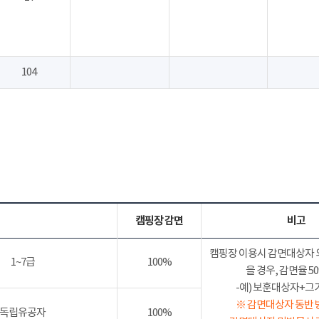
104
캠핑장 감면
비고
캠핑장 이용시 감면대상자 
1~7급
100%
을 경우, 감면율 
-예) 보훈대상자+그가족
※ 감면대상자 동반 
독립유공자
100%