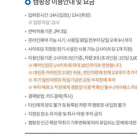
캠핑장 이용안내 및 요금
입퇴장시간 : 14시(입장) / 13시(퇴장)
※ 입장 마감 : 21시
연박허용기준 : 2박 3일
온라인예약 가능 시기 : 사용일 30일 전부터 당일 오후 9시까지
사이트당 지정된 전기 시설만 사용 가능 (1사이트 당 1개 지정)
이용인원기준 : 1사이트 5인기준, 차량 2대 (초과인원 : 1인당 3,00
※ 예약인원은 1사이트에 최대 10인까지로 한정합니다.
※ 대한존 카라반은 1대만 허용, 견인차량에 한해 1대까지 추가 
※ 추가 일반차량은 독립기념관 공동 주차장에 주차
※ 주차 매표소 직원에게 갬핑장 이용객 확인 필수 (하이패스 차로
결제방법 : 카드결제(즉시)
타인에게 양도 불가 및 등록된 차량 외 캠핑장 내 입장 불가
지정된 장소 외 이용 및 취사·야영·주차 금지
캠핑장 인근 목장 악취가 기후변화에 따라 유입되는 문제에 대한