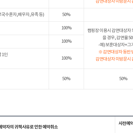
감면대상자 미방문시 
보국수훈자,배우자,유족 등)
50%
100%
캠핑장 이용시 감면대상자 
을 경우, 감면율 
100%
-예) 보훈대상자+그가족
※ 감면대상자 동반 
 1인
100%
감면대상자 미방문시 
50%
50%
사전예약
예약자의 귀책사유로 인한 예약취소