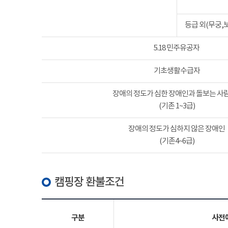
등급 외(무궁,
5.18 민주유공자
기초생활수급자
장애의 정도가 심한 장애인과 돌보는 사람
(기존 1~3급)
장애의 정도가 심하지 않은 장애인
(기존4~6급)
캠핑장 환불조건
구분
사전