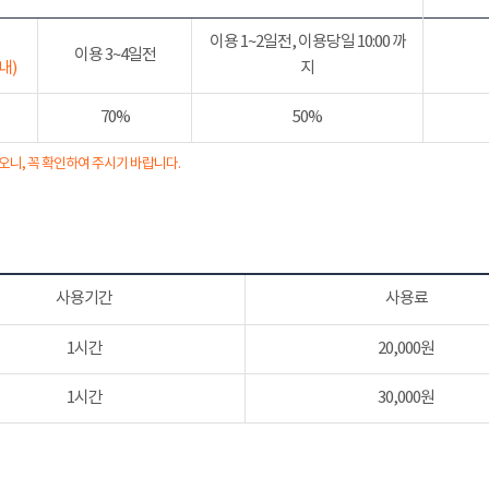
이용 1~2일전, 이용당일 10:00 까
이용 3~4일전
내)
지
70%
50%
오니, 꼭 확인하여 주시기 바랍니다.
사용기간
사용료
1시간
20,000원
1시간
30,000원