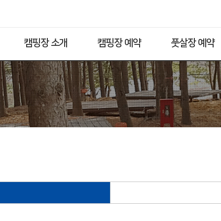
캠핑장 소개
캠핑장 예약
풋살장 예약