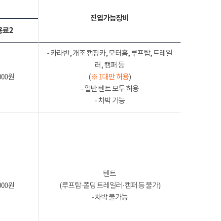
진입가능장비
용료2
- 카라반, 개조 캠핑카, 모터홈, 루프탑, 트레일
러, 캠퍼 등
000원
(
※ 1대만 허용
)
- 일반 텐트 모두 허용
- 차박 가능
텐트
000원
(루프탑·폴딩 트레일러·캠퍼 등 불가)
- 차박 불가능