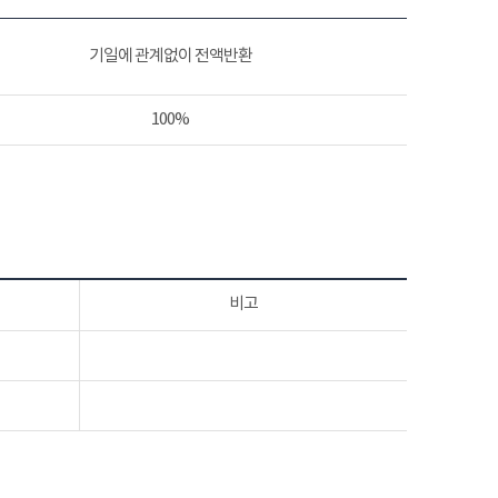
기일에 관계없이 전액반환
100%
비고