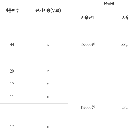
요금표
이용면수
전기사용(무료)
사용료1
사
44
○
28,000원
33,
20
○
12
○
11
○
18,000원
23,
17
○