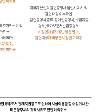
감면 미적용
예약자 본인의 감면증명서 입실시 제시 및
감면 대상 여부확인
-감면증명서 종류 : 장애인증명서, 수급자증
외 추가인원이 있
명서, 국가보훈처발급증명서
50%적용
※ 감면대상자 동반 방문 필수,
 : 50%
감면대상자 미방문시 감면 미적용
방문 필수,
감면 미적용
된 경우로서 천재지변등으로 인하여 시설이용을 할수 없거나 관
리운영주체의 귀책사유로 인한 예약취소