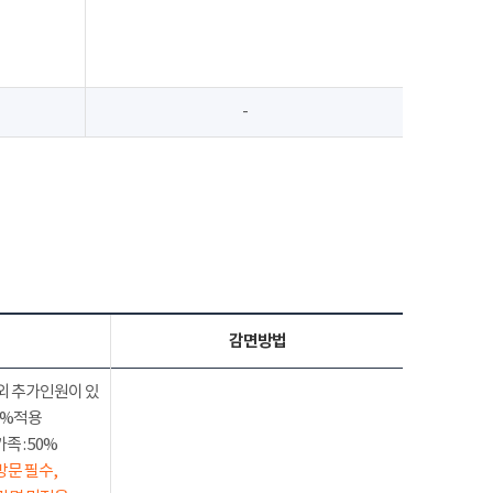
-
감면방법
외 추가인원이 있
50%적용
 : 50%
방문 필수,