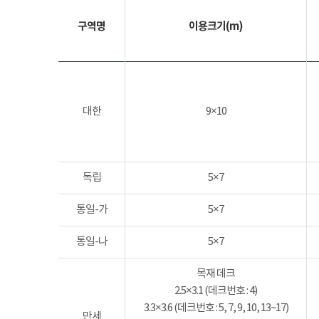
구역명
이용크기(m)
대한
9×10
독립
5×7
통일-가
5×7
통일-나
5×7
목재 데크
2.5×3.1 (데크번호 : 4)
3.3×3.6 (데크번호 : 5, 7, 9, 10, 13~17)
만세