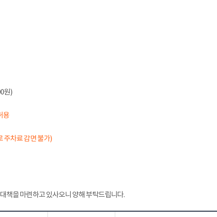
0원)
허용
 주차료 감면 불가)
 대책을 마련하고 있사오니 양해 부탁드립니다.