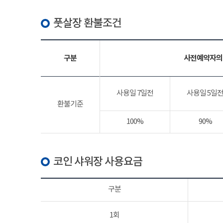
풋살장 환불조건
구분
사전예약자의
사용일 7일전
사용일 5일
환불기준
100%
90%
코인 샤워장 사용요금
구분
1회