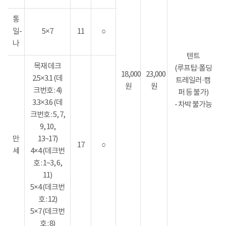
통
일-
5×7
11
○
나
텐트
목재 데크
(루프탑·폴딩
18,000
23,000
2.5×3.1 (데
트레일러·캠
원
원
크번호 : 4)
퍼 등 불가)
3.3×3.6 (데
- 차박 불가능
크번호 : 5, 7,
9, 10,
만
13~17)
17
○
세
4×4 (데크번
호 : 1~3, 6,
11)
5×4 (데크번
호 : 12)
5×7 (데크번
호 : 8)