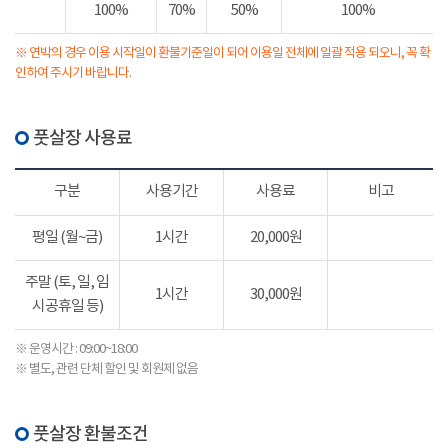
100%
70%
50%
100%
※ 연박의 경우 이용 시작일이 환불기준일이 되어 이용일 전체에 일괄 적용 되오니, 꼭 확
인하여 주시기 바랍니다.
풋살장 사용료
구분
사용기간
사용료
비고
평일 (월~금)
1시간
20,000원
주말 (토, 일, 임
1시간
30,000원
시공휴일 등)
※ 운영시간 : 09:00~18:00
※ 별도, 관련 단체 할인 및 회원제 없음
풋살장 환불조건