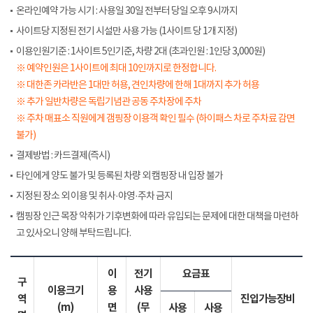
온라인예약 가능 시기 : 사용일 30일 전부터 당일 오후 9시까지
사이트당 지정된 전기 시설만 사용 가능 (1사이트 당 1개 지정)
이용인원기준 : 1사이트 5인기준, 차량 2대 (초과인원 : 1인당 3,000원)
※ 예약인원은 1사이트에 최대 10인까지로 한정합니다.
※ 대한존 카라반은 1대만 허용, 견인차량에 한해 1대까지 추가 허용
※ 추가 일반차량은 독립기념관 공동 주차장에 주차
※ 주차 매표소 직원에게 갬핑장 이용객 확인 필수 (하이패스 차로 주차료 감면
불가)
결제방법 : 카드결제(즉시)
타인에게 양도 불가 및 등록된 차량 외 캠핑장 내 입장 불가
지정된 장소 외 이용 및 취사·야영·주차 금지
캠핑장 인근 목장 악취가 기후변화에 따라 유입되는 문제에 대한 대책을 마련하
고 있사오니 양해 부탁드립니다.
이
전기
요금표
구
이용크기
용
사용
역
진입가능장비
(m)
면
(무
사용
사용