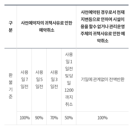
사전예약된 경우로서 천재
지변등으로 인하여 시설이
구
사전예약자의 귀책사유로 인한
용을 할수 없거나 관리운영
분
예약취소
주체의 귀책사유로 인한 예
약취소
사용
일 1
일전
사용
사용
사용
환
및 당
일 7
일 5
일 3
기일에 관계없이 전액반환
불
일
일전
일전
일전
기
12:00
준
까지
취소
100%
90%
70%
50%
100%