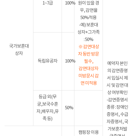
1~7급
100%
원이 있을 경
우, 감면율
50%적용
-예) 보훈대
상자+그가족
: 50%
국가보훈대
※ 감면대상
상자
자 동반 방문
독립유공자
100%
필수,
예약자 본인
감면대상자
의 감면증명
미방문시 감
서 입실시 제
면 미적용
시 및 감면 대
상 여부확인
등급 외(무
-감면증명서
궁,보국수훈
종류 : 장애인
50%
자,배우자,유
증명서, 수급
족 등)
자증명서, 국
가보훈처발
캠핑장 이용