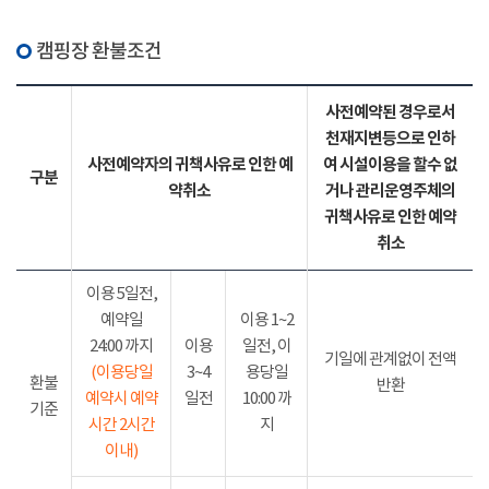
캠핑장 환불조건
사전예약된 경우로서
천재지변등으로 인하
사전예약자의 귀책사유로 인한 예
여 시설이용을 할수 없
구분
약취소
거나 관리운영주체의
귀책사유로 인한 예약
취소
이용 5일전,
예약일
이용 1~2
24:00 까지
이용
일전, 이
기일에 관계없이 전액
(이용당일
3~4
용당일
환불
반환
예약시 예약
일전
10:00 까
기준
시간 2시간
지
이내)