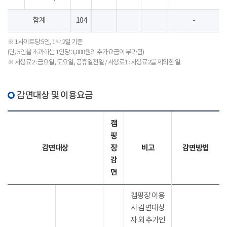
합계
104
-
※ 1사이트당 5인, 1박 2일 기준
(단, 5인을 초과하는 1인당 3,000원의 추가요금이 부과됨)
※ 사용료2 : 금요일, 토요일, 공휴일전일 / 사용료1 : 사용료2를 제외한 일
감면대상 및 이용요금
캠
핑
감면대상
장
비고
감면방법
감
면
캠핑장 이용
시 감면대상
자 외 추가인