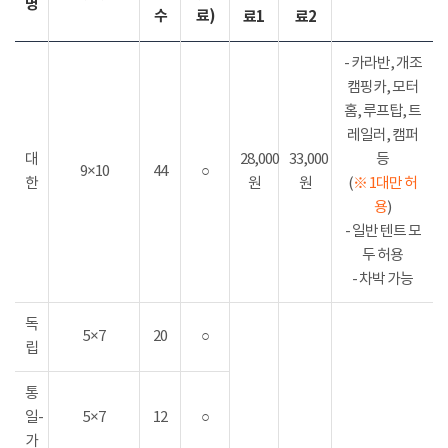
명
수
료)
료1
료2
- 카라반, 개조
캠핑카, 모터
홈, 루프탑, 트
레일러, 캠퍼
대
28,000
33,000
등
9×10
44
○
한
원
원
(
※ 1대만 허
용
)
- 일반 텐트 모
두 허용
- 차박 가능
독
5×7
20
○
립
통
일-
5×7
12
○
가