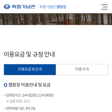
본문 바로가기
이용요금 및 규정 안내
이용요금 및 안내
이용 수칙
캠핑장 이용안내 및 요금
입퇴장시간 : 14시(입장) / 13시(퇴장)
※ 입장 마감 : 21시
연박허용기준 : 2박 3일