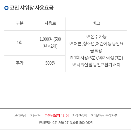
코인 샤워장 사용요금
구분
사용료
비고
※ 온수 가능
1,000원 (500
1회
※ 어른, 청소년,어린이 등 동일요
원 × 2개)
금 적용
※ 1회 사용(6분) / 추가사용(3분)
추가
500원
※ 샤워실 앞 동전교환기 배치
고객헌장
이용약관
개인정보처리방침
저작권정책
이메일무단수집거부
안내전화 041-560-0713, 041-560-0625