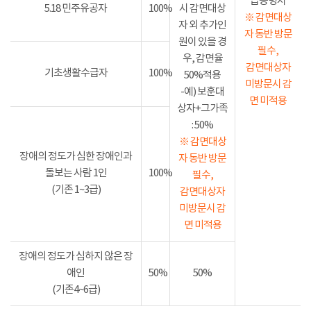
급증명서
5.18 민주유공자
100%
시 감면대상
※ 감면대상
자 외 추가인
자 동반 방문
원이 있을 경
필수,
우, 감면율
감면대상자
기초생활수급자
100%
50%적용
미방문시 감
-예) 보훈대
면 미적용
상자+그가족
: 50%
※ 감면대상
장애의 정도가 심한 장애인과
자 동반 방문
돌보는 사람 1인
100%
필수,
(기존 1~3급)
감면대상자
미방문시 감
면 미적용
장애의 정도가 심하지 않은 장
애인
50%
50%
(기존4~6급)