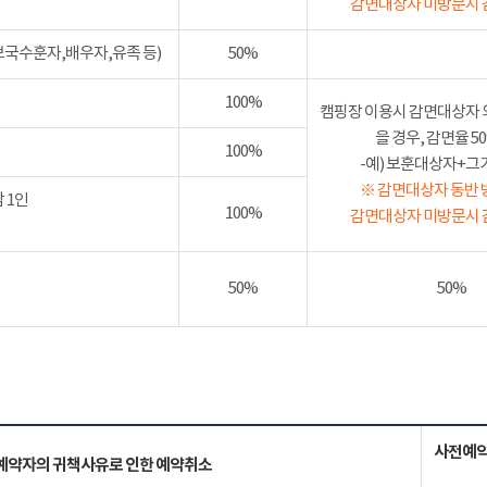
감면대상자 미방문시 
보국수훈자,배우자,유족 등)
50%
100%
캠핑장 이용시 감면대상자 
을 경우, 감면율 
100%
-예) 보훈대상자+그가족
※ 감면대상자 동반 
 1인
100%
감면대상자 미방문시 
50%
50%
사전예약
예약자의 귀책사유로 인한 예약취소