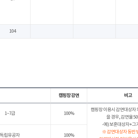
104
캠핑장 감면
비고
캠핑장 이용시 감면대상자 
1~7급
100%
을 경우, 감면율 
-예) 보훈대상자+그가족
※ 감면대상자 동반 
독립유공자
100%