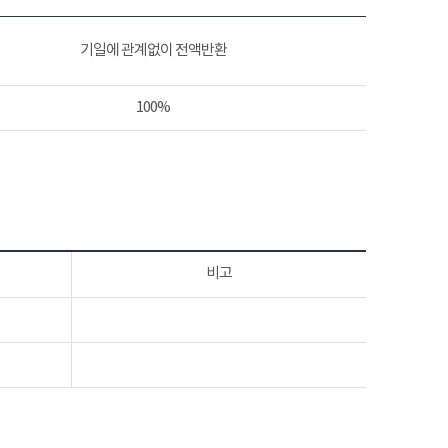
기일에 관계없이 전액반환
100%
비고