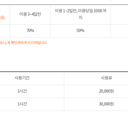
이용 1~2일전, 이용당일 10:00 까
이용 3~4일전
내)
지
70%
50%
오니, 꼭 확인하여 주시기 바랍니다.
사용기간
사용료
1시간
20,000원
1시간
30,000원