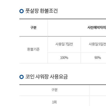
풋살장 환불조건
구분
사전예약자의
사용일 7일전
사용일 5일
환불기준
100%
90%
코인 샤워장 사용요금
구분
1회