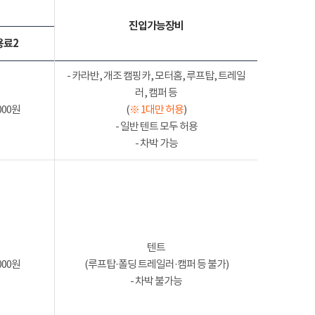
진입가능장비
용료2
- 카라반, 개조 캠핑카, 모터홈, 루프탑, 트레일
러, 캠퍼 등
000원
(
※ 1대만 허용
)
- 일반 텐트 모두 허용
- 차박 가능
텐트
000원
(루프탑·폴딩 트레일러·캠퍼 등 불가)
- 차박 불가능