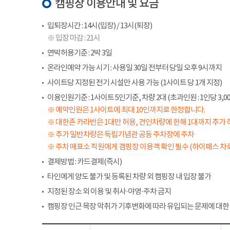
캠핑장 이용안내 및 요금
입퇴장시간 : 14시(입장) / 13시(퇴장)
※ 입장 마감 : 21시
연박허용기준 : 2박 3일
온라인예약 가능 시기 : 사용일 30일 전부터 당일 오후 9시까지
사이트당 지정된 전기 시설만 사용 가능 (1사이트 당 1개 지정)
이용인원기준 : 1사이트 5인기준, 차량 2대 (초과인원 : 1인당 3,00
※ 예약인원은 1사이트에 최대 10인까지로 한정합니다.
※ 대한존 카라반은 1대만 허용, 견인차량에 한해 1대까지 추가 
※ 추가 일반차량은 독립기념관 공동 주차장에 주차
※ 주차 매표소 직원에게 갬핑장 이용객 확인 필수 (하이패스 차로
결제방법 : 카드결제(즉시)
타인에게 양도 불가 및 등록된 차량 외 캠핑장 내 입장 불가
지정된 장소 외 이용 및 취사·야영·주차 금지
캠핑장 인근 목장 악취가 기후변화에 따라 유입되는 문제에 대한