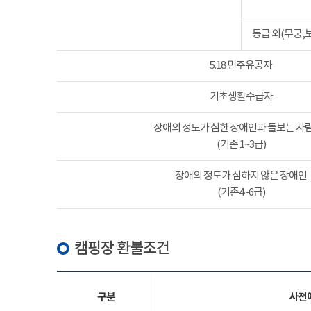
등급 외(무궁,
5.18 민주유공자
기초생활수급자
장애의 정도가 심한 장애인과 돌보는 사람
(기존 1~3급)
장애의 정도가 심하지 않은 장애인
(기존4~6급)
캠핑장 환불조건
구분
사전