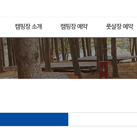
캠핑장 소개
캠핑장 예약
풋살장 예약