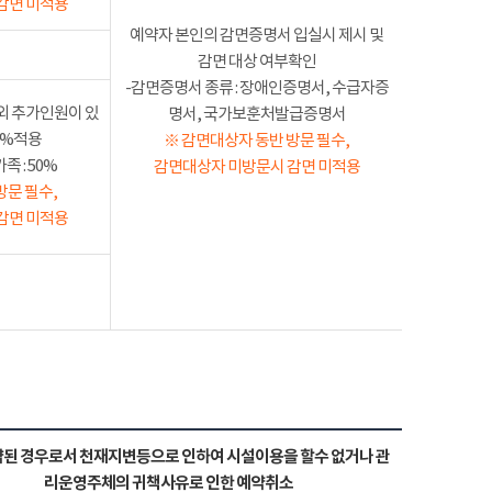
감면 미적용
예약자 본인의 감면증명서 입실시 제시 및
감면 대상 여부확인
-감면증명서 종류 : 장애인증명서, 수급자증
외 추가인원이 있
명서, 국가보훈처발급증명서
50%적용
※ 감면대상자 동반 방문 필수,
 : 50%
감면대상자 미방문시 감면 미적용
방문 필수,
감면 미적용
된 경우로서 천재지변등으로 인하여 시설이용을 할수 없거나 관
리운영주체의 귀책사유로 인한 예약취소