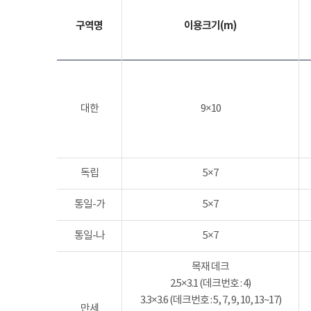
구역명
이용크기(m)
대한
9×10
독립
5×7
통일-가
5×7
통일-나
5×7
목재 데크
2.5×3.1 (데크번호 : 4)
3.3×3.6 (데크번호 : 5, 7, 9, 10, 13~17)
만세