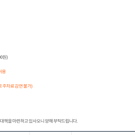
0원)
허용
 주차료 감면 불가)
 대책을 마련하고 있사오니 양해 부탁드립니다.