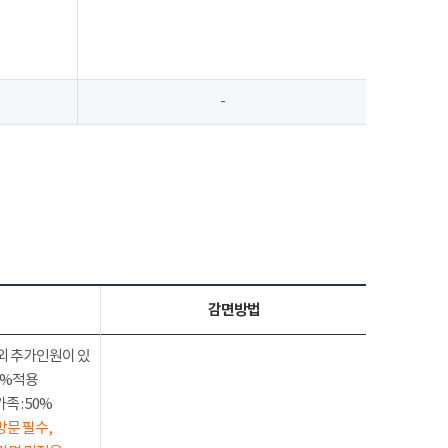
-
감면방법
외 추가인원이 있
50%적용
 : 50%
방문 필수,