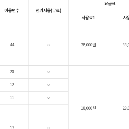
요금표
이용면수
전기사용(무료)
사용료1
사
44
○
28,000원
33,
20
○
12
○
11
○
18,000원
23,
17
○