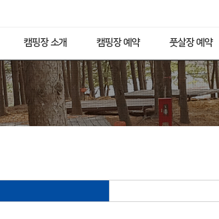
캠핑장 소개
캠핑장 예약
풋살장 예약