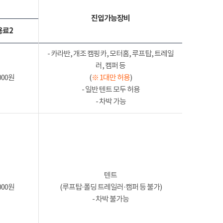
진입가능장비
용료2
- 카라반, 개조 캠핑카, 모터홈, 루프탑, 트레일
러, 캠퍼 등
000원
(
※ 1대만 허용
)
- 일반 텐트 모두 허용
- 차박 가능
텐트
000원
(루프탑·폴딩 트레일러·캠퍼 등 불가)
- 차박 불가능