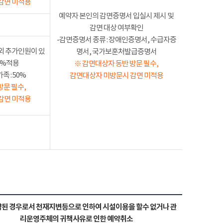
감면 미적용
예약자 본인의 감면증명서 입실시 제시 및
감면 대상 여부확인
-감면증명서 종류 : 장애인증명서, 수급자증
외 추가인원이 있
명서, 국가보훈처발급증명서
50%적용
※ 감면대상자 동반 방문 필수,
 : 50%
감면대상자 미방문시 감면 미적용
방문 필수,
감면 미적용
된 경우로서 천재지변등으로 인하여 시설이용을 할수 없거나 관
리운영주체의 귀책사유로 인한 예약취소