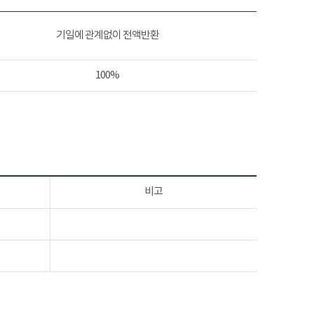
기일에 관계없이 전액반환
100%
비고