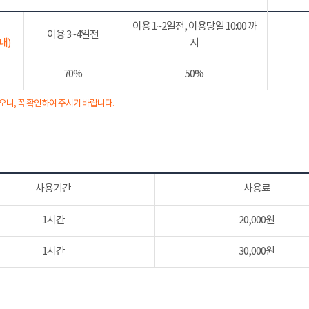
이용 1~2일전, 이용당일 10:00 까
이용 3~4일전
내)
지
70%
50%
오니, 꼭 확인하여 주시기 바랍니다.
사용기간
사용료
1시간
20,000원
1시간
30,000원