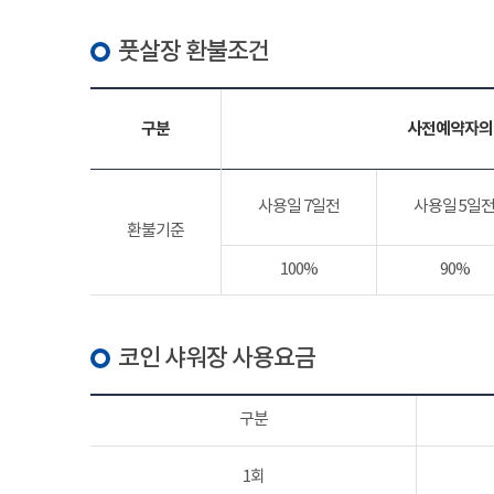
풋살장 환불조건
구분
사전예약자의
사용일 7일전
사용일 5일
환불기준
100%
90%
코인 샤워장 사용요금
구분
1회