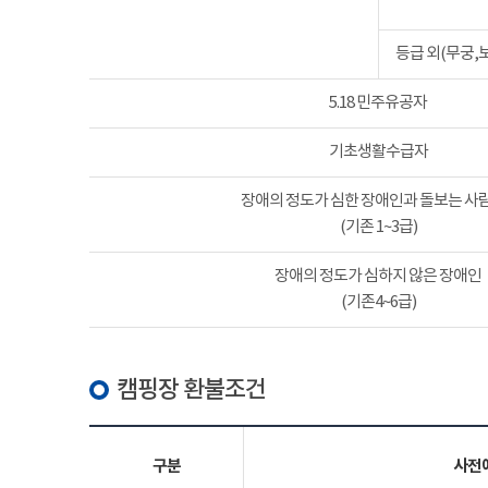
등급 외(무궁,
5.18 민주유공자
기초생활수급자
장애의 정도가 심한 장애인과 돌보는 사람
(기존 1~3급)
장애의 정도가 심하지 않은 장애인
(기존4~6급)
캠핑장 환불조건
구분
사전