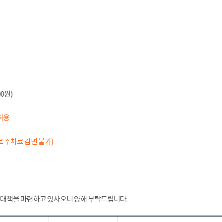
0원)
허용
 주차료 감면 불가)
 대책을 마련하고 있사오니 양해 부탁드립니다.