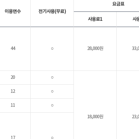
요금표
이용면수
전기사용(무료)
사용료1
사
44
○
28,000원
33,
20
○
12
○
11
○
18,000원
23,
17
○