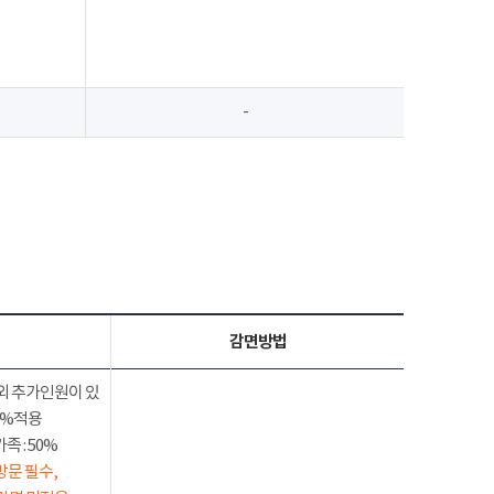
-
감면방법
외 추가인원이 있
50%적용
 : 50%
방문 필수,