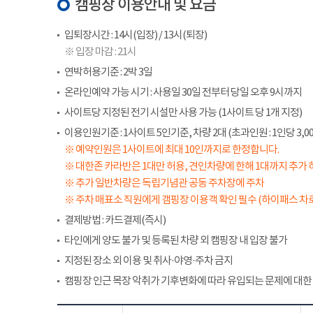
캠핑장 이용안내 및 요금
입퇴장시간 : 14시(입장) / 13시(퇴장)
※ 입장 마감 : 21시
연박허용기준 : 2박 3일
온라인예약 가능 시기 : 사용일 30일 전부터 당일 오후 9시까지
사이트당 지정된 전기 시설만 사용 가능 (1사이트 당 1개 지정)
이용인원기준 : 1사이트 5인기준, 차량 2대 (초과인원 : 1인당 3,00
※ 예약인원은 1사이트에 최대 10인까지로 한정합니다.
※ 대한존 카라반은 1대만 허용, 견인차량에 한해 1대까지 추가 
※ 추가 일반차량은 독립기념관 공동 주차장에 주차
※ 주차 매표소 직원에게 갬핑장 이용객 확인 필수 (하이패스 차로
결제방법 : 카드결제(즉시)
타인에게 양도 불가 및 등록된 차량 외 캠핑장 내 입장 불가
지정된 장소 외 이용 및 취사·야영·주차 금지
캠핑장 인근 목장 악취가 기후변화에 따라 유입되는 문제에 대한