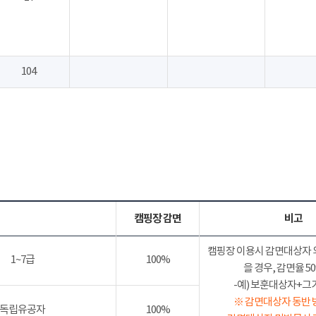
104
캠핑장 감면
비고
캠핑장 이용시 감면대상자 
1~7급
100%
을 경우, 감면율 
-예) 보훈대상자+그가족
※ 감면대상자 동반 
독립유공자
100%