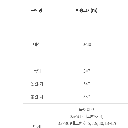
구역명
이용크기(m)
대한
9×10
독립
5×7
통일-가
5×7
통일-나
5×7
목재 데크
2.5×3.1 (데크번호 : 4)
3.3×3.6 (데크번호 : 5, 7, 9, 10, 13~17)
만세