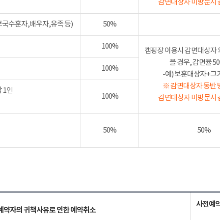
감면대상자 미방문시 
보국수훈자,배우자,유족 등)
50%
100%
캠핑장 이용시 감면대상자 
을 경우, 감면율 
100%
-예) 보훈대상자+그가족
※ 감면대상자 동반 
 1인
100%
감면대상자 미방문시 
50%
50%
사전예약
예약자의 귀책사유로 인한 예약취소