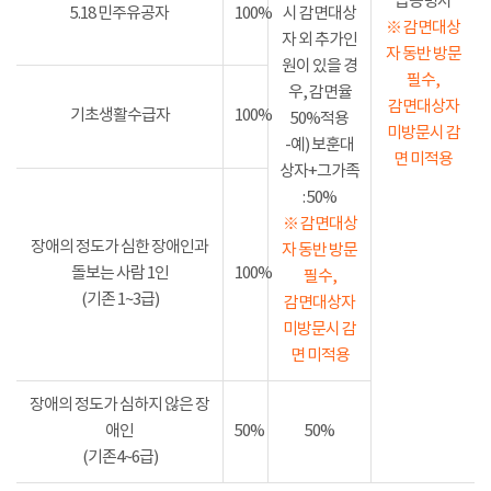
급증명서
5.18 민주유공자
100%
시 감면대상
※ 감면대상
자 외 추가인
자 동반 방문
원이 있을 경
필수,
우, 감면율
감면대상자
기초생활수급자
100%
50%적용
미방문시 감
-예) 보훈대
면 미적용
상자+그가족
: 50%
※ 감면대상
장애의 정도가 심한 장애인과
자 동반 방문
돌보는 사람 1인
100%
필수,
(기존 1~3급)
감면대상자
미방문시 감
면 미적용
장애의 정도가 심하지 않은 장
애인
50%
50%
(기존4~6급)