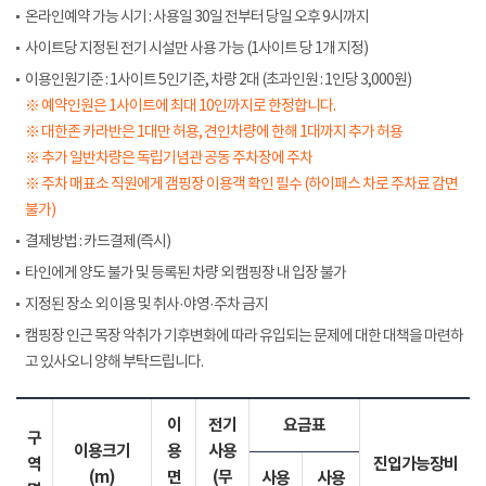
온라인예약 가능 시기 : 사용일 30일 전부터 당일 오후 9시까지
사이트당 지정된 전기 시설만 사용 가능 (1사이트 당 1개 지정)
이용인원기준 : 1사이트 5인기준, 차량 2대 (초과인원 : 1인당 3,000원)
※ 예약인원은 1사이트에 최대 10인까지로 한정합니다.
※ 대한존 카라반은 1대만 허용, 견인차량에 한해 1대까지 추가 허용
※ 추가 일반차량은 독립기념관 공동 주차장에 주차
※ 주차 매표소 직원에게 갬핑장 이용객 확인 필수 (하이패스 차로 주차료 감면
불가)
결제방법 : 카드결제(즉시)
타인에게 양도 불가 및 등록된 차량 외 캠핑장 내 입장 불가
지정된 장소 외 이용 및 취사·야영·주차 금지
캠핑장 인근 목장 악취가 기후변화에 따라 유입되는 문제에 대한 대책을 마련하
고 있사오니 양해 부탁드립니다.
이
전기
요금표
구
이용크기
용
사용
역
진입가능장비
(m)
면
(무
사용
사용