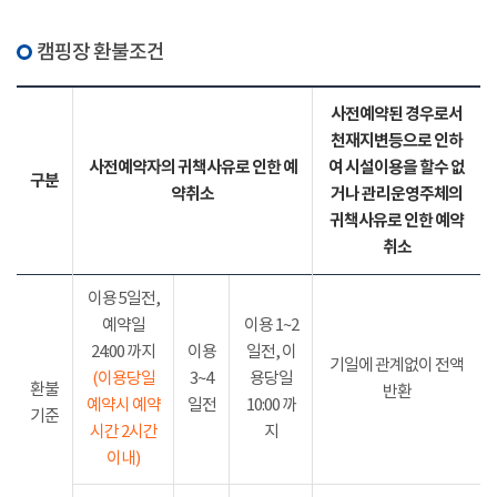
캠핑장 환불조건
사전예약된 경우로서
천재지변등으로 인하
사전예약자의 귀책사유로 인한 예
여 시설이용을 할수 없
구분
약취소
거나 관리운영주체의
귀책사유로 인한 예약
취소
이용 5일전,
예약일
이용 1~2
24:00 까지
이용
일전, 이
기일에 관계없이 전액
(이용당일
3~4
용당일
환불
반환
예약시 예약
일전
10:00 까
기준
시간 2시간
지
이내)