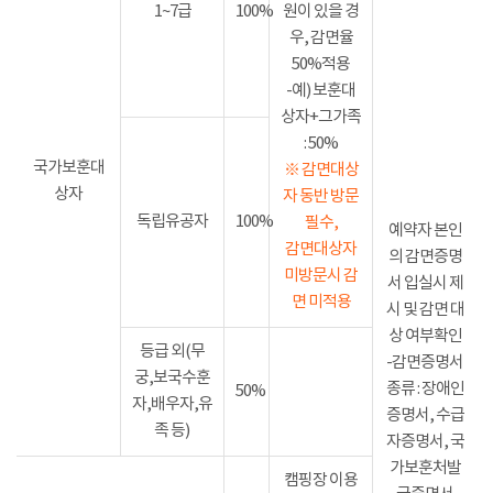
1~7급
100%
원이 있을 경
우, 감면율
50%적용
-예) 보훈대
상자+그가족
: 50%
국가보훈대
※ 감면대상
상자
자 동반 방문
독립유공자
100%
필수,
예약자 본인
감면대상자
의 감면증명
미방문시 감
서 입실시 제
면 미적용
시 및 감면 대
상 여부확인
등급 외(무
-감면증명서
궁,보국수훈
종류 : 장애인
50%
자,배우자,유
증명서, 수급
족 등)
자증명서, 국
가보훈처발
캠핑장 이용