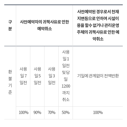
사전예약된 경우로서 천재
지변등으로 인하여 시설이
구
사전예약자의 귀책사유로 인한
용을 할수 없거나 관리운영
분
예약취소
주체의 귀책사유로 인한 예
약취소
사용
일 1
일전
사용
사용
사용
환
및 당
일 7
일 5
일 3
기일에 관계없이 전액반환
불
일
일전
일전
일전
기
12:00
준
까지
취소
100%
90%
70%
50%
100%