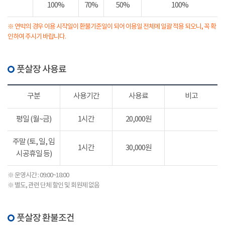
100%
70%
50%
100%
※ 연박의 경우 이용 시작일이 환불기준일이 되어 이용일 전체에 일괄 적용 되오니, 꼭 확
인하여 주시기 바랍니다.
풋살장 사용료
구분
사용기간
사용료
비고
평일 (월~금)
1시간
20,000원
주말 (토, 일, 임
1시간
30,000원
시공휴일 등)
※ 운영시간 : 09:00~18:00
※ 별도, 관련 단체 할인 및 회원제 없음
풋살장 환불조건