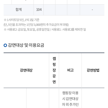
합계
104
-
※ 1사이트당 5인, 1박 2일 기준
(단, 5인을 초과하는 1인당 3,000원의 추가요금이 부과됨)
※ 사용료2 : 금요일, 토요일, 공휴일전일 / 사용료1 : 사용료2를 제외한 일
감면대상 및 이용요금
캠
핑
감면대상
장
비고
감면방법
감
면
캠핑장 이용
시 감면대상
자 외 추가인