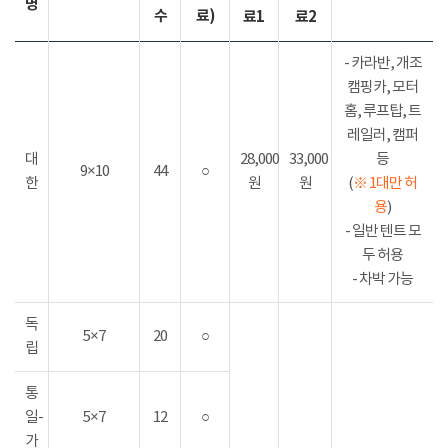
명
수
료)
료1
료2
- 카라반, 개조
캠핑카, 모터
홈, 루프탑, 트
레일러, 캠퍼
대
28,000
33,000
등
9×10
44
○
한
원
원
(
※ 1대만 허
용
)
- 일반 텐트 모
두 허용
- 차박 가능
독
5×7
20
○
립
통
일-
5×7
12
○
가