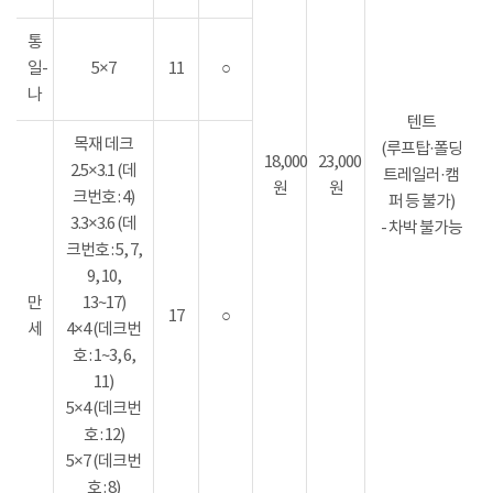
통
일-
5×7
11
○
나
텐트
목재 데크
(루프탑·폴딩
18,000
23,000
2.5×3.1 (데
트레일러·캠
원
원
크번호 : 4)
퍼 등 불가)
3.3×3.6 (데
- 차박 불가능
크번호 : 5, 7,
9, 10,
만
13~17)
17
○
세
4×4 (데크번
호 : 1~3, 6,
11)
5×4 (데크번
호 : 12)
5×7 (데크번
호 : 8)