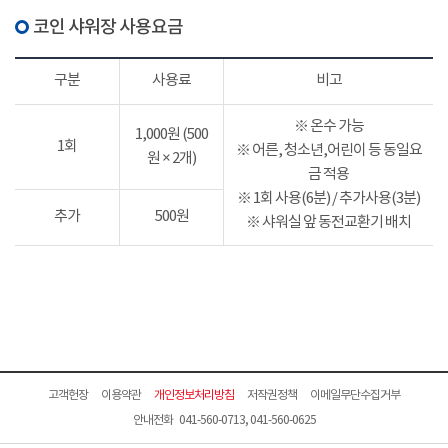
코인 샤워장 사용요금
구분
사용료
비고
※ 온수 가능
1,000원 (500
1회
※ 어른, 청소년,어린이 등 동일요
원 × 2개)
금 적용
※ 1회 사용(6분) / 추가사용(3분)
추가
500원
※ 샤워실 앞 동전교환기 배치
고객헌장
이용약관
개인정보처리방침
저작권정책
이메일무단수집거부
안내전화 041-560-0713, 041-560-0625