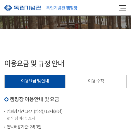
본문 바로가기
이용요금 및 규정 안내
이용요금 및 안내
이용 수칙
캠핑장 이용안내 및 요금
입퇴장시간 : 14시(입장) / 13시(퇴장)
※ 입장 마감 : 21시
연박허용기준 : 2박 3일