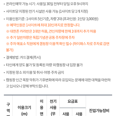
온라인예약 가능 시기 : 사용일 30일 전부터 당일 오후 9시까지
사이트당 지정된 전기 시설만 사용 가능 (1사이트 당 1개 지정)
이용인원기준 : 1사이트 5인기준, 차량 2대 (초과인원 : 1인당 3,000원)
※ 예약인원은 1사이트에 최대 10인까지로 한정합니다.
※ 대한존 카라반은 1대만 허용, 견인차량에 한해 1대까지 추가 허용
※ 추가 일반차량은 독립기념관 공동 주차장에 주차
※ 주차 매표소 직원에게 갬핑장 이용객 확인 필수 (하이패스 차로 주차료 감면
불가)
결제방법 : 카드결제(즉시)
타인에게 양도 불가 및 등록된 차량 외 캠핑장 내 입장 불가
지정된 장소 외 이용 및 취사·야영·주차 금지
캠핑장 인근 목장 악취가 기후변화에 따라 유입되는 문제에 대한 대책을 마련하
고 있사오니 양해 부탁드립니다.
이
전기
요금표
구
이용크기
용
사용
역
진입가능장비
(m)
면
(무
사용
사용