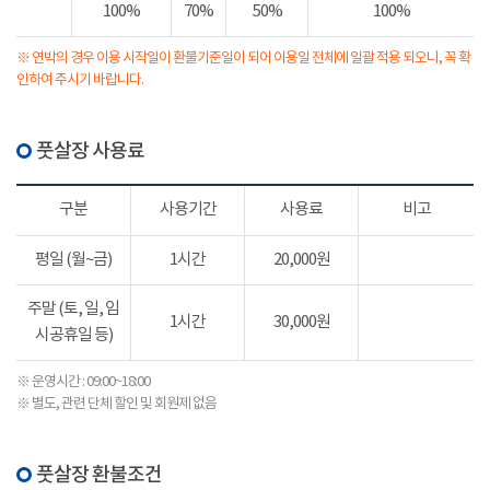
100%
70%
50%
100%
※ 연박의 경우 이용 시작일이 환불기준일이 되어 이용일 전체에 일괄 적용 되오니, 꼭 확
인하여 주시기 바랍니다.
풋살장 사용료
구분
사용기간
사용료
비고
평일 (월~금)
1시간
20,000원
주말 (토, 일, 임
1시간
30,000원
시공휴일 등)
※ 운영시간 : 09:00~18:00
※ 별도, 관련 단체 할인 및 회원제 없음
풋살장 환불조건