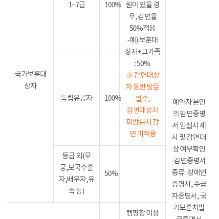
1~7급
100%
원이 있을 경
우, 감면율
50%적용
-예) 보훈대
상자+그가족
: 50%
국가보훈대
※ 감면대상
상자
자 동반 방문
독립유공자
100%
필수,
예약자 본인
감면대상자
의 감면증명
미방문시 감
서 입실시 제
면 미적용
시 및 감면 대
상 여부확인
등급 외(무
-감면증명서
궁,보국수훈
종류 : 장애인
50%
자,배우자,유
증명서, 수급
족 등)
자증명서, 국
가보훈처발
캠핑장 이용