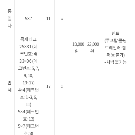
통
일-
5×7
11
○
나
텐트
목재 데크
(루프탑·폴딩
18,000
23,000
2.5×3.1 (데
트레일러·캠
원
원
크번호 : 4)
퍼 등 불가)
3.3×3.6 (데
- 차박 불가능
크번호 : 5, 7,
9, 10,
만
13~17)
17
○
세
4×4 (데크번
호 : 1~3, 6,
11)
5×4 (데크번
호 : 12)
5×7 (데크번
호 : 8)