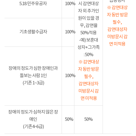
급증명서
5.18 민주유공자
100%
시 감면대상
※ 감면대상
자 외 추가인
자 동반 방문
원이 있을 경
필수,
우, 감면율
감면대상자
기초생활수급자
100%
50%적용
미방문시 감
-예) 보훈대
면 미적용
상자+그가족
: 50%
※ 감면대상
장애의 정도가 심한 장애인과
자 동반 방문
돌보는 사람 1인
100%
필수,
(기존 1~3급)
감면대상자
미방문시 감
면 미적용
장애의 정도가 심하지 않은 장
애인
50%
50%
(기존4~6급)