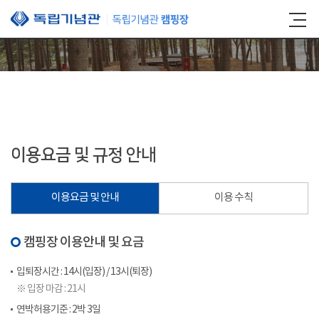
본문 바로가기
이용요금 및 규정 안내
이용요금 및 안내
이용 수칙
캠핑장 이용안내 및 요금
입퇴장시간 : 14시(입장) / 13시(퇴장)
※ 입장 마감 : 21시
연박허용기준 : 2박 3일