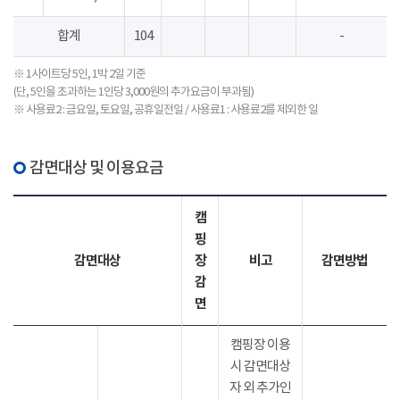
합계
104
-
※ 1사이트당 5인, 1박 2일 기준
(단, 5인을 초과하는 1인당 3,000원의 추가요금이 부과됨)
※ 사용료2 : 금요일, 토요일, 공휴일전일 / 사용료1 : 사용료2를 제외한 일
감면대상 및 이용요금
캠
핑
감면대상
장
비고
감면방법
감
면
캠핑장 이용
시 감면대상
자 외 추가인