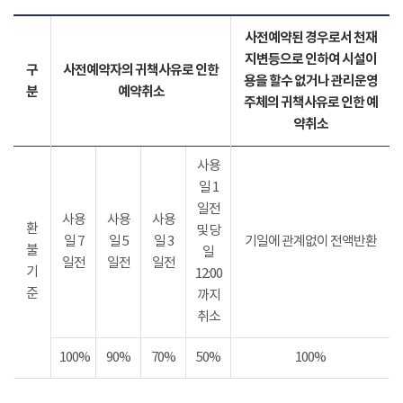
사전예약된 경우로서 천재
지변등으로 인하여 시설이
구
사전예약자의 귀책사유로 인한
용을 할수 없거나 관리운영
분
예약취소
주체의 귀책사유로 인한 예
약취소
사용
일 1
일전
사용
사용
사용
환
및 당
일 7
일 5
일 3
기일에 관계없이 전액반환
불
일
일전
일전
일전
기
12:00
준
까지
취소
100%
90%
70%
50%
100%