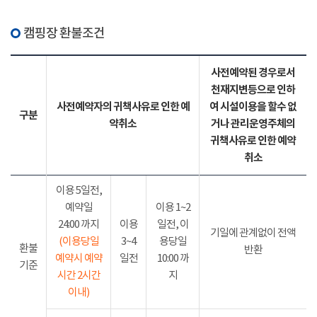
캠핑장 환불조건
사전예약된 경우로서
천재지변등으로 인하
사전예약자의 귀책사유로 인한 예
여 시설이용을 할수 없
구분
약취소
거나 관리운영주체의
귀책사유로 인한 예약
취소
이용 5일전,
예약일
이용 1~2
24:00 까지
이용
일전, 이
기일에 관계없이 전액
(이용당일
3~4
용당일
환불
반환
예약시 예약
일전
10:00 까
기준
시간 2시간
지
이내)