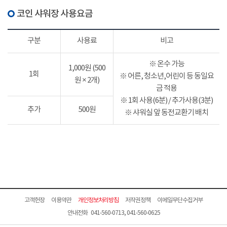
코인 샤워장 사용요금
구분
사용료
비고
※ 온수 가능
1,000원 (500
1회
※ 어른, 청소년,어린이 등 동일요
원 × 2개)
금 적용
※ 1회 사용(6분) / 추가사용(3분)
추가
500원
※ 샤워실 앞 동전교환기 배치
고객헌장
이용약관
개인정보처리방침
저작권정책
이메일무단수집거부
안내전화 041-560-0713, 041-560-0625