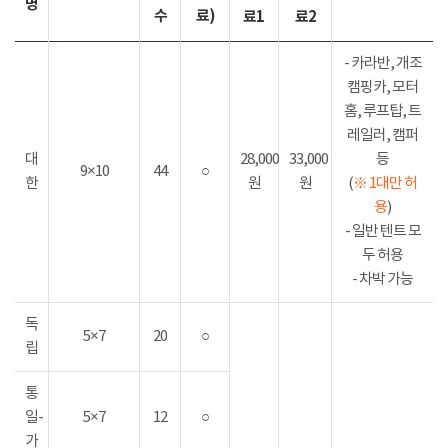
명
수
료)
료1
료2
- 카라반, 개조
캠핑카, 모터
홈, 루프탑, 트
레일러, 캠퍼
대
28,000
33,000
등
9×10
44
○
한
원
원
(
※ 1대만 허
용
)
- 일반 텐트 모
두 허용
- 차박 가능
독
5×7
20
○
립
통
일-
5×7
12
○
가