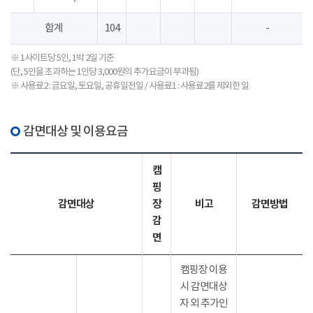
합계
104
-
※ 1사이트당 5인, 1박 2일 기준
(단, 5인을 초과하는 1인당 3,000원의 추가요금이 부과됨)
※ 사용료2 : 금요일, 토요일, 공휴일전일 / 사용료1 : 사용료2를 제외한 일
감면대상 및 이용요금
캠
핑
감면대상
장
비고
감면방법
감
면
캠핑장 이용
시 감면대상
자 외 추가인