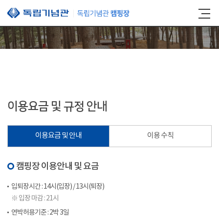
본문 바로가기
이용요금 및 규정 안내
이용요금 및 안내
이용 수칙
캠핑장 이용안내 및 요금
입퇴장시간 : 14시(입장) / 13시(퇴장)
※ 입장 마감 : 21시
연박허용기준 : 2박 3일