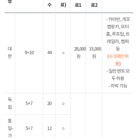
명
수
료)
료1
료2
- 카라반, 개조
캠핑카, 모터
홈, 루프탑, 트
레일러, 캠퍼
대
28,000
33,000
등
9×10
44
○
한
원
원
(
※ 1대만 허
용
)
- 일반 텐트 모
두 허용
- 차박 가능
독
5×7
20
○
립
통
일-
5×7
12
○
가