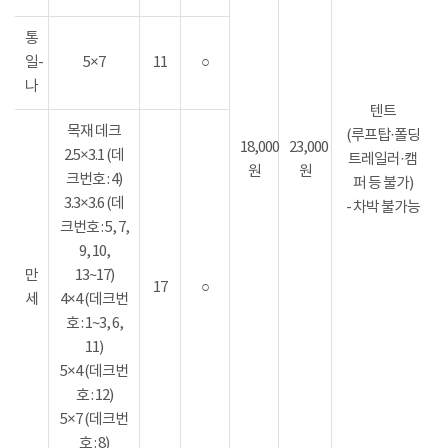
통
일-
5×7
11
○
나
텐트
목재 데크
(루프탑·폴딩
18,000
23,000
2.5×3.1 (데
트레일러·캠
원
원
크번호 : 4)
퍼 등 불가)
3.3×3.6 (데
- 차박 불가능
크번호 : 5, 7,
9, 10,
만
13~17)
17
○
세
4×4 (데크번
호 : 1~3, 6,
11)
5×4 (데크번
호 : 12)
5×7 (데크번
호 : 8)