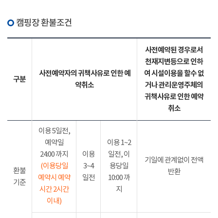
캠핑장 환불조건
사전예약된 경우로서
천재지변등으로 인하
사전예약자의 귀책사유로 인한 예
여 시설이용을 할수 없
구분
약취소
거나 관리운영주체의
귀책사유로 인한 예약
취소
이용 5일전,
예약일
이용 1~2
24:00 까지
이용
일전, 이
기일에 관계없이 전액
(이용당일
3~4
용당일
환불
반환
예약시 예약
일전
10:00 까
기준
시간 2시간
지
이내)