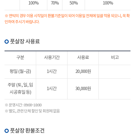
100%
70%
50%
100%
※ 연박의 경우 이용 시작일이 환불기준일이 되어 이용일 전체에 일괄 적용 되오니, 꼭 확
인하여 주시기 바랍니다.
풋살장 사용료
구분
사용기간
사용료
비고
평일 (월~금)
1시간
20,000원
주말 (토, 일, 임
1시간
30,000원
시공휴일 등)
※ 운영시간 : 09:00~18:00
※ 별도, 관련 단체 할인 및 회원제 없음
풋살장 환불조건