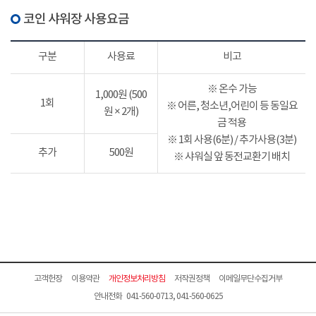
코인 샤워장 사용요금
구분
사용료
비고
※ 온수 가능
1,000원 (500
1회
※ 어른, 청소년,어린이 등 동일요
원 × 2개)
금 적용
※ 1회 사용(6분) / 추가사용(3분)
추가
500원
※ 샤워실 앞 동전교환기 배치
고객헌장
이용약관
개인정보처리방침
저작권정책
이메일무단수집거부
안내전화 041-560-0713, 041-560-0625