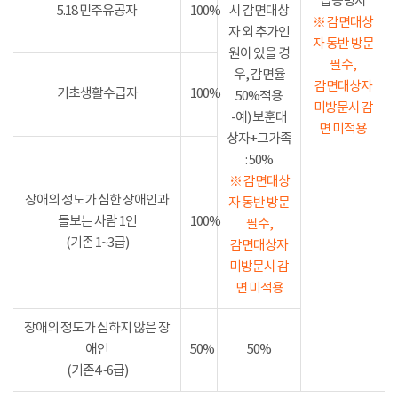
급증명서
5.18 민주유공자
100%
시 감면대상
※ 감면대상
자 외 추가인
자 동반 방문
원이 있을 경
필수,
우, 감면율
감면대상자
기초생활수급자
100%
50%적용
미방문시 감
-예) 보훈대
면 미적용
상자+그가족
: 50%
※ 감면대상
장애의 정도가 심한 장애인과
자 동반 방문
돌보는 사람 1인
100%
필수,
(기존 1~3급)
감면대상자
미방문시 감
면 미적용
장애의 정도가 심하지 않은 장
애인
50%
50%
(기존4~6급)