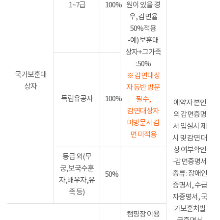
1~7급
100%
원이 있을 경
우, 감면율
50%적용
-예) 보훈대
상자+그가족
: 50%
국가보훈대
※ 감면대상
상자
자 동반 방문
독립유공자
100%
필수,
예약자 본인
감면대상자
의 감면증명
미방문시 감
서 입실시 제
면 미적용
시 및 감면 대
상 여부확인
등급 외(무
-감면증명서
궁,보국수훈
종류 : 장애인
50%
자,배우자,유
증명서, 수급
족 등)
자증명서, 국
가보훈처발
캠핑장 이용