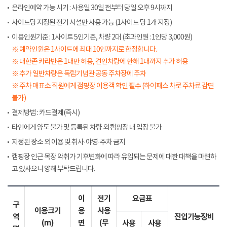
온라인예약 가능 시기 : 사용일 30일 전부터 당일 오후 9시까지
사이트당 지정된 전기 시설만 사용 가능 (1사이트 당 1개 지정)
이용인원기준 : 1사이트 5인기준, 차량 2대 (초과인원 : 1인당 3,000원)
※ 예약인원은 1사이트에 최대 10인까지로 한정합니다.
※ 대한존 카라반은 1대만 허용, 견인차량에 한해 1대까지 추가 허용
※ 추가 일반차량은 독립기념관 공동 주차장에 주차
※ 주차 매표소 직원에게 갬핑장 이용객 확인 필수 (하이패스 차로 주차료 감면
불가)
결제방법 : 카드결제(즉시)
타인에게 양도 불가 및 등록된 차량 외 캠핑장 내 입장 불가
지정된 장소 외 이용 및 취사·야영·주차 금지
캠핑장 인근 목장 악취가 기후변화에 따라 유입되는 문제에 대한 대책을 마련하
고 있사오니 양해 부탁드립니다.
이
전기
요금표
구
이용크기
용
사용
역
진입가능장비
(m)
면
(무
사용
사용