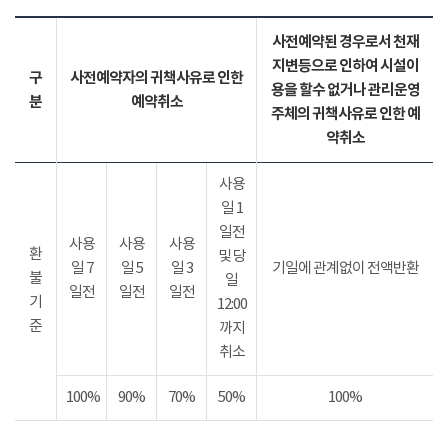
사전예약된 경우로서 천재
지변등으로 인하여 시설이
구
사전예약자의 귀책사유로 인한
용을 할수 없거나 관리운영
분
예약취소
주체의 귀책사유로 인한 예
약취소
사용
일 1
일전
사용
사용
사용
환
및 당
일 7
일 5
일 3
기일에 관계없이 전액반환
불
일
일전
일전
일전
기
12:00
준
까지
취소
100%
90%
70%
50%
100%