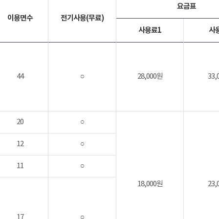
요금표
이용면수
전기사용(무료)
사용료1
사
44
○
28,000원
33,
20
○
12
○
11
○
18,000원
23,
17
○