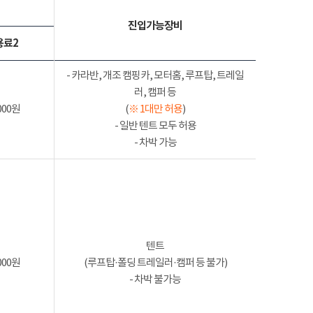
진입가능장비
용료2
- 카라반, 개조 캠핑카, 모터홈, 루프탑, 트레일
러, 캠퍼 등
000원
(
※ 1대만 허용
)
- 일반 텐트 모두 허용
- 차박 가능
텐트
000원
(루프탑·폴딩 트레일러·캠퍼 등 불가)
- 차박 불가능