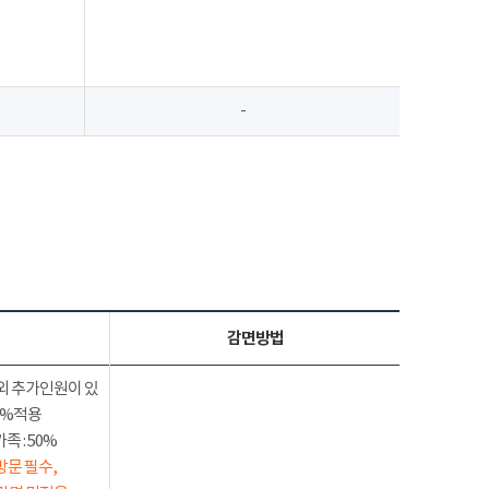
-
감면방법
외 추가인원이 있
50%적용
 : 50%
방문 필수,