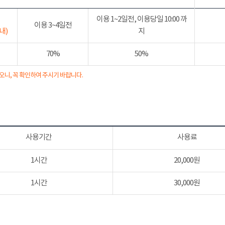
이용 1~2일전, 이용당일 10:00 까
이용 3~4일전
내)
지
70%
50%
오니, 꼭 확인하여 주시기 바랍니다.
사용기간
사용료
1시간
20,000원
1시간
30,000원