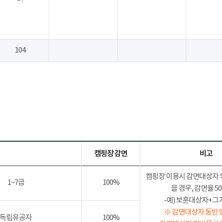
104
캠핑장 감면
비고
캠핑장 이용시 감면대상자 
1~7급
100%
을 경우, 감면율 
-예) 보훈대상자+그가족
※ 감면대상자 동반 
독립유공자
100%