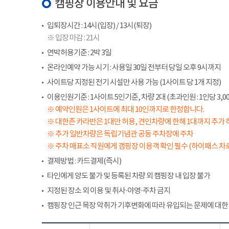
캠핑장 이용안내 및 요금
입퇴장시간 : 14시(입장) / 13시(퇴장)
※ 입장 마감 : 21시
연박허용기준 : 2박 3일
온라인예약 가능 시기 : 사용일 30일 전부터 당일 오후 9시까지
사이트당 지정된 전기 시설만 사용 가능 (1사이트 당 1개 지정)
이용인원기준 : 1사이트 5인기준, 차량 2대 (초과인원 : 1인당 3,00
※ 예약인원은 1사이트에 최대 10인까지로 한정합니다.
※ 대한존 카라반은 1대만 허용, 견인차량에 한해 1대까지 추가 
※ 추가 일반차량은 독립기념관 공동 주차장에 주차
※ 주차 매표소 직원에게 갬핑장 이용객 확인 필수 (하이패스 차로
결제방법 : 카드결제(즉시)
타인에게 양도 불가 및 등록된 차량 외 캠핑장 내 입장 불가
지정된 장소 외 이용 및 취사·야영·주차 금지
캠핑장 인근 목장 악취가 기후변화에 따라 유입되는 문제에 대한