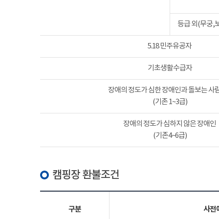
등급 외(무궁,
5.18 민주유공자
기초생활수급자
장애의 정도가 심한 장애인과 돌보는 사람
(기존 1~3급)
장애의 정도가 심하지 않은 장애인
(기존4~6급)
캠핑장 환불조건
구분
사전