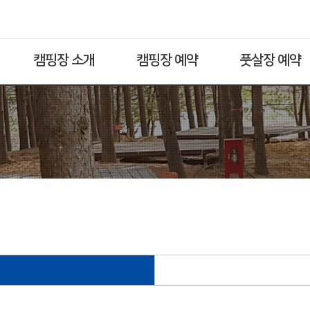
캠핑장 소개
캠핑장 예약
풋살장 예약