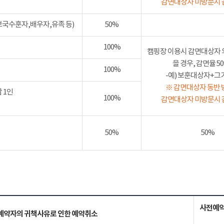
감면대상자 미방문시 
보국수훈자,배우자,유족 등)
50%
100%
캠핑장 이용시 감면대상자 
을 경우, 감면율 
100%
-예) 보훈대상자+그가족
※ 감면대상자 동반 
 1인
100%
감면대상자 미방문시 
50%
50%
사전예약
예약자의 귀책사유로 인한 예약취소