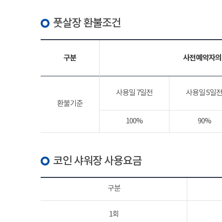
풋살장 환불조건
구분
사전예약자의
사용일 7일전
사용일 5일
환불기준
100%
90%
코인 샤워장 사용요금
구분
1회