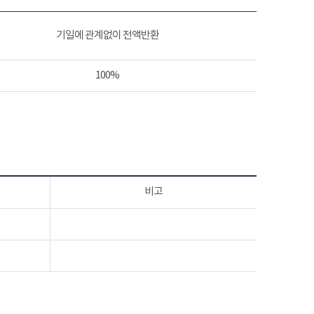
기일에 관계없이 전액반환
100%
비고