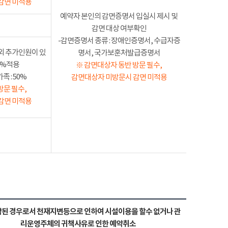
감면 미적용
예약자 본인의 감면증명서 입실시 제시 및
감면 대상 여부확인
-감면증명서 종류 : 장애인증명서, 수급자증
외 추가인원이 있
명서, 국가보훈처발급증명서
50%적용
※ 감면대상자 동반 방문 필수,
 : 50%
감면대상자 미방문시 감면 미적용
방문 필수,
감면 미적용
된 경우로서 천재지변등으로 인하여 시설이용을 할수 없거나 관
리운영주체의 귀책사유로 인한 예약취소