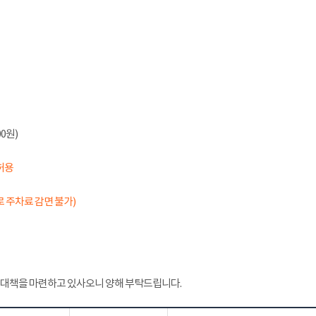
0원)
허용
 주차료 감면 불가)
 대책을 마련하고 있사오니 양해 부탁드립니다.