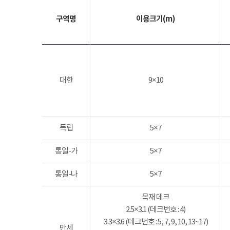
구역명
이용크기(m)
대한
9×10
독립
5×7
통일-가
5×7
통일-나
5×7
목재 데크
2.5×3.1 (데크번호 : 4)
3.3×3.6 (데크번호 : 5, 7, 9, 10, 13~17)
만세