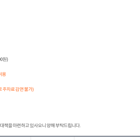
0원)
허용
 주차료 감면 불가)
 대책을 마련하고 있사오니 양해 부탁드립니다.