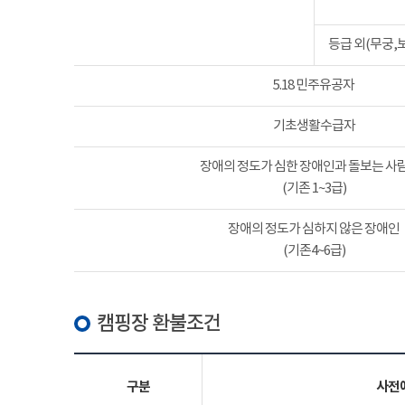
등급 외(무궁,
5.18 민주유공자
기초생활수급자
장애의 정도가 심한 장애인과 돌보는 사람
(기존 1~3급)
장애의 정도가 심하지 않은 장애인
(기존4~6급)
캠핑장 환불조건
구분
사전