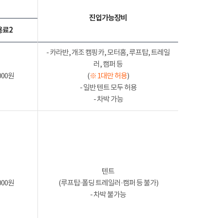
진입가능장비
용료2
- 카라반, 개조 캠핑카, 모터홈, 루프탑, 트레일
러, 캠퍼 등
000원
(
※ 1대만 허용
)
- 일반 텐트 모두 허용
- 차박 가능
텐트
000원
(루프탑·폴딩 트레일러·캠퍼 등 불가)
- 차박 불가능