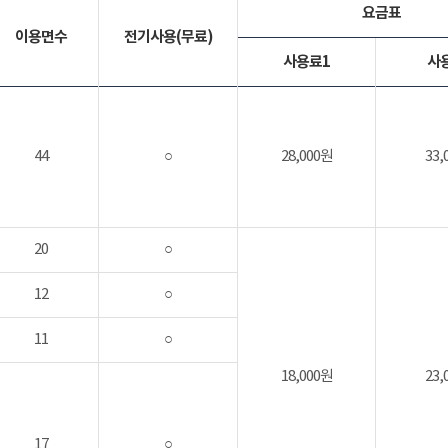
요금표
이용면수
전기사용(무료)
사용료1
사
44
○
28,000원
33,
20
○
12
○
11
○
18,000원
23,
17
○