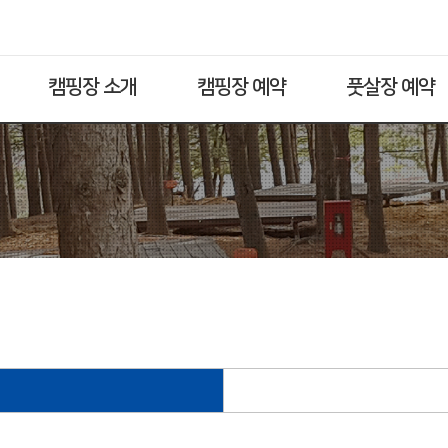
캠핑장 소개
캠핑장 예약
풋살장 예약