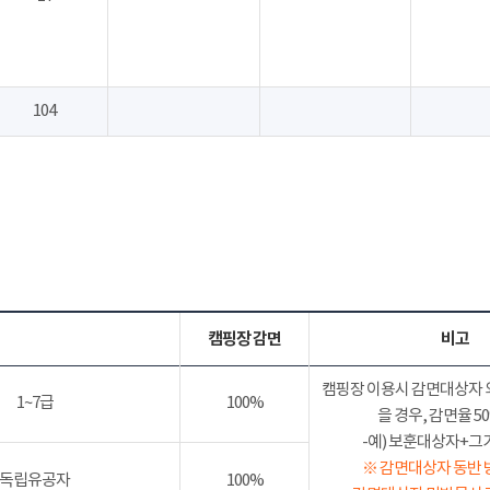
104
캠핑장 감면
비고
캠핑장 이용시 감면대상자 
1~7급
100%
을 경우, 감면율 
-예) 보훈대상자+그가족
※ 감면대상자 동반 
독립유공자
100%