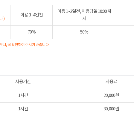
이용 1~2일전, 이용당일 10:00 까
이용 3~4일전
내)
지
70%
50%
오니, 꼭 확인하여 주시기 바랍니다.
사용기간
사용료
1시간
20,000원
1시간
30,000원