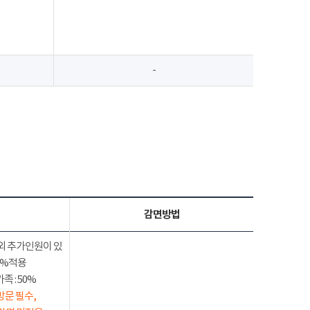
-
감면방법
외 추가인원이 있
50%적용
 : 50%
방문 필수,