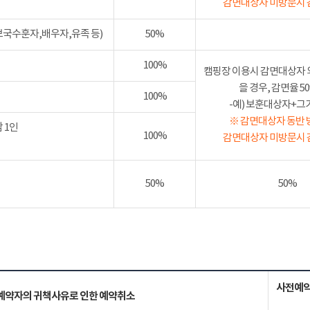
감면대상자 미방문시 
보국수훈자,배우자,유족 등)
50%
100%
캠핑장 이용시 감면대상자 
을 경우, 감면율 
100%
-예) 보훈대상자+그가족
※ 감면대상자 동반 
 1인
100%
감면대상자 미방문시 
50%
50%
사전예약
예약자의 귀책사유로 인한 예약취소