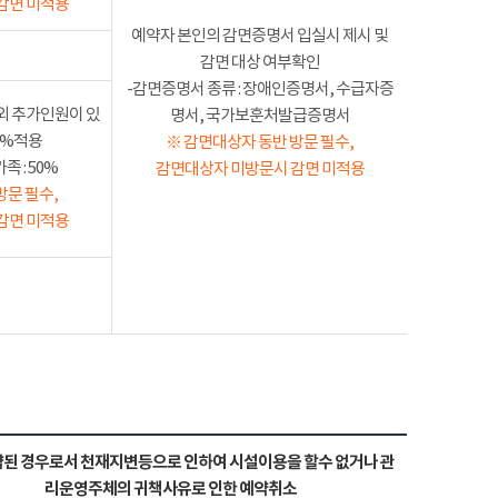
감면 미적용
예약자 본인의 감면증명서 입실시 제시 및
감면 대상 여부확인
-감면증명서 종류 : 장애인증명서, 수급자증
외 추가인원이 있
명서, 국가보훈처발급증명서
50%적용
※ 감면대상자 동반 방문 필수,
 : 50%
감면대상자 미방문시 감면 미적용
방문 필수,
감면 미적용
된 경우로서 천재지변등으로 인하여 시설이용을 할수 없거나 관
리운영주체의 귀책사유로 인한 예약취소