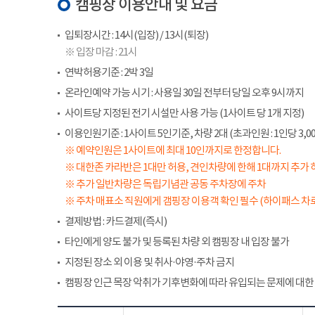
캠핑장 이용안내 및 요금
입퇴장시간 : 14시(입장) / 13시(퇴장)
※ 입장 마감 : 21시
연박허용기준 : 2박 3일
온라인예약 가능 시기 : 사용일 30일 전부터 당일 오후 9시까지
사이트당 지정된 전기 시설만 사용 가능 (1사이트 당 1개 지정)
이용인원기준 : 1사이트 5인기준, 차량 2대 (초과인원 : 1인당 3,00
※ 예약인원은 1사이트에 최대 10인까지로 한정합니다.
※ 대한존 카라반은 1대만 허용, 견인차량에 한해 1대까지 추가 
※ 추가 일반차량은 독립기념관 공동 주차장에 주차
※ 주차 매표소 직원에게 갬핑장 이용객 확인 필수 (하이패스 차로
결제방법 : 카드결제(즉시)
타인에게 양도 불가 및 등록된 차량 외 캠핑장 내 입장 불가
지정된 장소 외 이용 및 취사·야영·주차 금지
캠핑장 인근 목장 악취가 기후변화에 따라 유입되는 문제에 대한