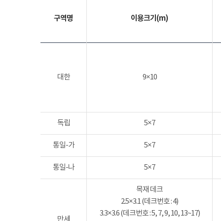
구역명
이용크기(m)
대한
9×10
독립
5×7
통일-가
5×7
통일-나
5×7
목재 데크
2.5×3.1 (데크번호 : 4)
3.3×3.6 (데크번호 : 5, 7, 9, 10, 13~17)
만세