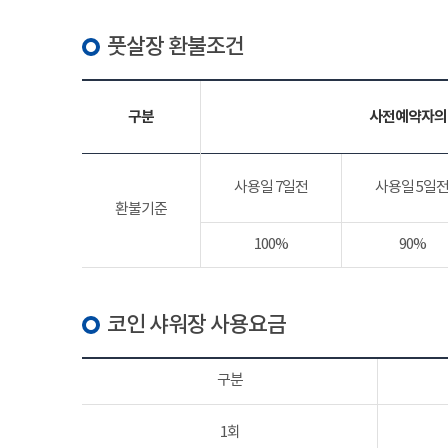
풋살장 환불조건
구분
사전예약자의
사용일 7일전
사용일 5일
환불기준
100%
90%
코인 샤워장 사용요금
구분
1회