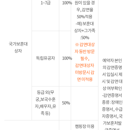
1~7급
100%
원이 있을 경
우, 감면율
50%적용
-예) 보훈대
상자+그가족
: 50%
국가보훈대
※ 감면대상
상자
자 동반 방문
독립유공자
100%
필수,
예약자 본인
감면대상자
의 감면증명
미방문시 감
서 입실시 제
면 미적용
시 및 감면 대
상 여부확인
등급 외(무
-감면증명서
궁,보국수훈
종류 : 장애인
50%
자,배우자,유
증명서, 수급
족 등)
자증명서, 국
가보훈처발
캠핑장 이용