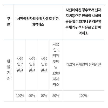
사전예약된 경우로서 천재
지변등으로 인하여 시설이
구
사전예약자의 귀책사유로 인한
용을 할수 없거나 관리운영
분
예약취소
주체의 귀책사유로 인한 예
약취소
사용
일 1
일전
사용
사용
사용
환
및 당
일 7
일 5
일 3
기일에 관계없이 전액반환
불
일
일전
일전
일전
기
12:00
준
까지
취소
100%
90%
70%
50%
100%