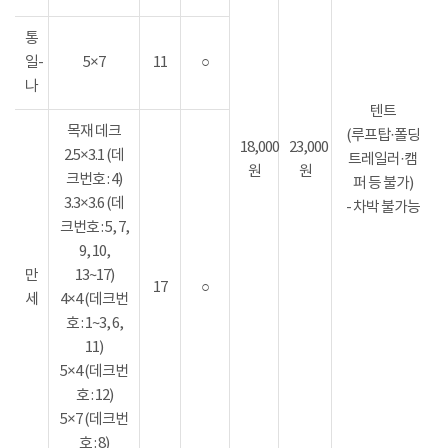
통
일-
5×7
11
○
나
텐트
목재 데크
(루프탑·폴딩
18,000
23,000
2.5×3.1 (데
트레일러·캠
원
원
크번호 : 4)
퍼 등 불가)
3.3×3.6 (데
- 차박 불가능
크번호 : 5, 7,
9, 10,
만
13~17)
17
○
세
4×4 (데크번
호 : 1~3, 6,
11)
5×4 (데크번
호 : 12)
5×7 (데크번
호 : 8)