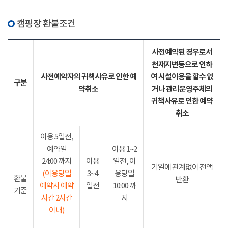
캠핑장 환불조건
사전예약된 경우로서
천재지변등으로 인하
사전예약자의 귀책사유로 인한 예
여 시설이용을 할수 없
구분
약취소
거나 관리운영주체의
귀책사유로 인한 예약
취소
이용 5일전,
예약일
이용 1~2
24:00 까지
이용
일전, 이
기일에 관계없이 전액
(이용당일
3~4
용당일
환불
반환
예약시 예약
일전
10:00 까
기준
시간 2시간
지
이내)