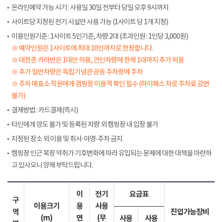
온라인예약 가능 시기 : 사용일 30일 전부터 당일 오후 9시까지
사이트당 지정된 전기 시설만 사용 가능 (1사이트 당 1개 지정)
이용인원기준 : 1사이트 5인기준, 차량 2대 (초과인원 : 1인당 3,000원)
※ 예약인원은 1사이트에 최대 10인까지로 한정합니다.
※ 대한존 카라반은 1대만 허용, 견인차량에 한해 1대까지 추가 허용
※ 추가 일반차량은 독립기념관 공동 주차장에 주차
※ 주차 매표소 직원에게 갬핑장 이용객 확인 필수 (하이패스 차로 주차료 감면
불가)
결제방법 : 카드결제(즉시)
타인에게 양도 불가 및 등록된 차량 외 캠핑장 내 입장 불가
지정된 장소 외 이용 및 취사·야영·주차 금지
캠핑장 인근 목장 악취가 기후변화에 따라 유입되는 문제에 대한 대책을 마련하
고 있사오니 양해 부탁드립니다.
이
전기
요금표
구
이용크기
용
사용
역
진입가능장비
(m)
면
(무
사용
사용