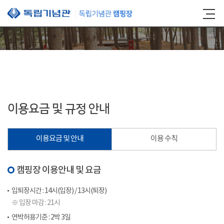
본문 바로가기
이용요금 및 규정 안내
이용요금 및 안내
이용 수칙
캠핑장 이용안내 및 요금
입퇴장시간 : 14시(입장) / 13시(퇴장)
※ 입장 마감 : 21시
연박허용기준 : 2박 3일