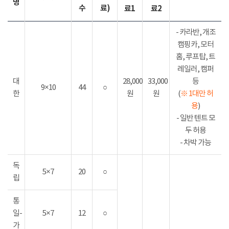
명
수
료)
료1
료2
- 카라반, 개조
캠핑카, 모터
홈, 루프탑, 트
레일러, 캠퍼
대
28,000
33,000
등
9×10
44
○
한
원
원
(
※ 1대만 허
용
)
- 일반 텐트 모
두 허용
- 차박 가능
독
5×7
20
○
립
통
일-
5×7
12
○
가