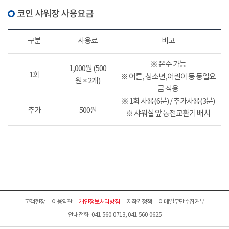
코인 샤워장 사용요금
구분
사용료
비고
※ 온수 가능
1,000원 (500
1회
※ 어른, 청소년,어린이 등 동일요
원 × 2개)
금 적용
※ 1회 사용(6분) / 추가사용(3분)
추가
500원
※ 샤워실 앞 동전교환기 배치
고객헌장
이용약관
개인정보처리방침
저작권정책
이메일무단수집거부
안내전화 041-560-0713, 041-560-0625