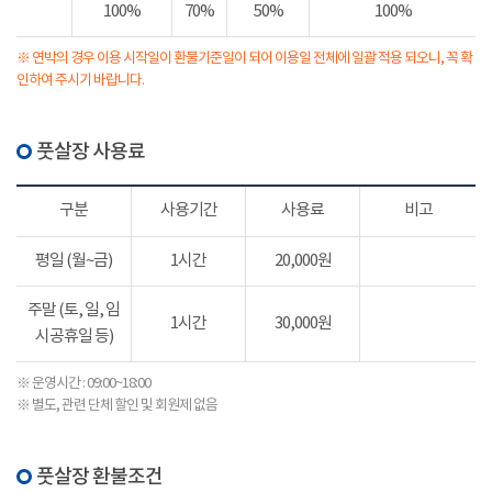
100%
70%
50%
100%
※ 연박의 경우 이용 시작일이 환불기준일이 되어 이용일 전체에 일괄 적용 되오니, 꼭 확
인하여 주시기 바랍니다.
풋살장 사용료
구분
사용기간
사용료
비고
평일 (월~금)
1시간
20,000원
주말 (토, 일, 임
1시간
30,000원
시공휴일 등)
※ 운영시간 : 09:00~18:00
※ 별도, 관련 단체 할인 및 회원제 없음
풋살장 환불조건