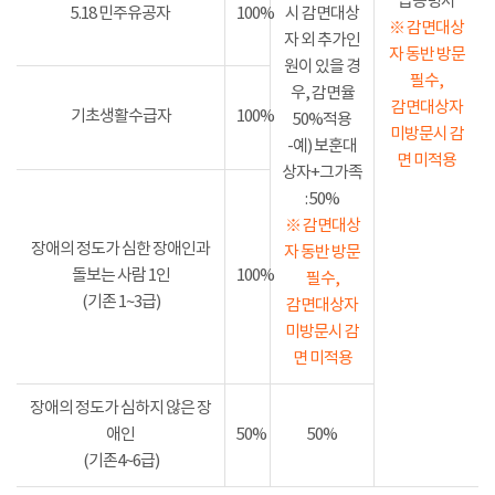
급증명서
5.18 민주유공자
100%
시 감면대상
※ 감면대상
자 외 추가인
자 동반 방문
원이 있을 경
필수,
우, 감면율
감면대상자
기초생활수급자
100%
50%적용
미방문시 감
-예) 보훈대
면 미적용
상자+그가족
: 50%
※ 감면대상
장애의 정도가 심한 장애인과
자 동반 방문
돌보는 사람 1인
100%
필수,
(기존 1~3급)
감면대상자
미방문시 감
면 미적용
장애의 정도가 심하지 않은 장
애인
50%
50%
(기존4~6급)