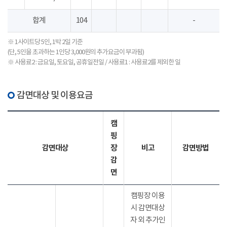
합계
104
-
※ 1사이트당 5인, 1박 2일 기준
(단, 5인을 초과하는 1인당 3,000원의 추가요금이 부과됨)
※ 사용료2 : 금요일, 토요일, 공휴일전일 / 사용료1 : 사용료2를 제외한 일
감면대상 및 이용요금
캠
핑
감면대상
장
비고
감면방법
감
면
캠핑장 이용
시 감면대상
자 외 추가인