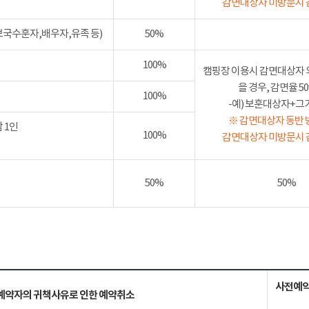
감면대상자 미방문시 
보국수훈자,배우자,유족 등)
50%
100%
캠핑장 이용시 감면대상자 
을 경우, 감면율 
100%
-예) 보훈대상자+그가족
※ 감면대상자 동반 
 1인
100%
감면대상자 미방문시 
50%
50%
사전예약
예약자의 귀책사유로 인한 예약취소