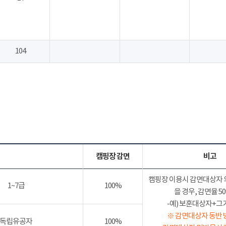
104
캠핑장 감면
비고
캠핑장 이용시 감면대상자 
1~7급
100%
을 경우, 감면율 
-예) 보훈대상자+그가족
※ 감면대상자 동반 
독립유공자
100%