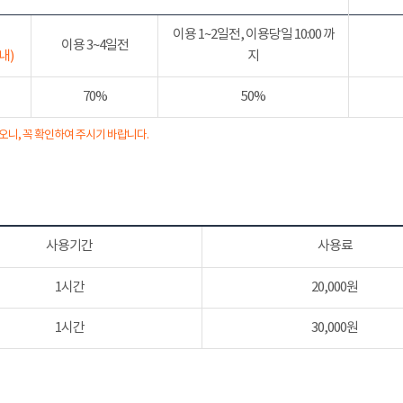
이용 1~2일전, 이용당일 10:00 까
이용 3~4일전
내)
지
70%
50%
오니, 꼭 확인하여 주시기 바랍니다.
사용기간
사용료
1시간
20,000원
1시간
30,000원