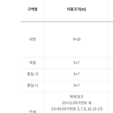
구역명
이용크기(m)
대한
9×10
독립
5×7
통일-가
5×7
통일-나
5×7
목재 데크
2.5×3.1 (데크번호 : 4)
3.3×3.6 (데크번호 : 5, 7, 9, 10, 13~17)
만세