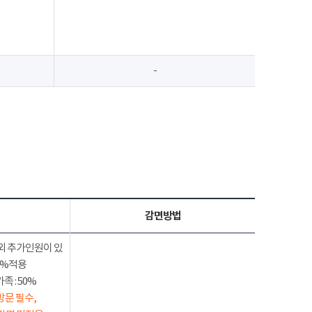
-
감면방법
외 추가인원이 있
50%적용
 : 50%
방문 필수,