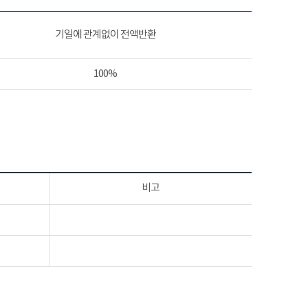
기일에 관계없이 전액반환
100%
비고