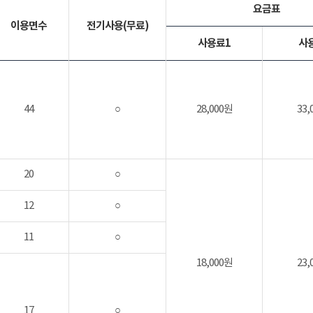
요금표
이용면수
전기사용(무료)
사용료1
사
44
○
28,000원
33,
20
○
12
○
11
○
18,000원
23,
17
○