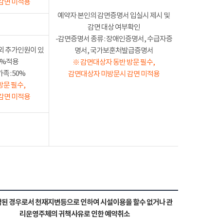
감면 미적용
예약자 본인의 감면증명서 입실시 제시 및
감면 대상 여부확인
-감면증명서 종류 : 장애인증명서, 수급자증
외 추가인원이 있
명서, 국가보훈처발급증명서
50%적용
※ 감면대상자 동반 방문 필수,
 : 50%
감면대상자 미방문시 감면 미적용
방문 필수,
감면 미적용
된 경우로서 천재지변등으로 인하여 시설이용을 할수 없거나 관
리운영주체의 귀책사유로 인한 예약취소