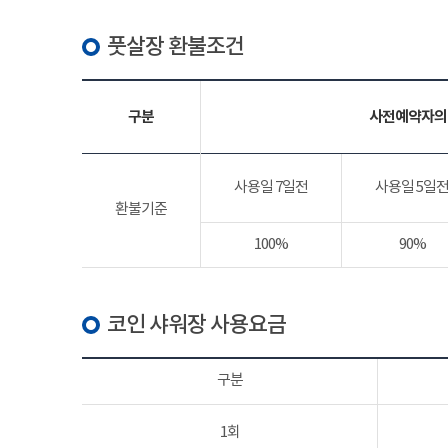
풋살장 환불조건
구분
사전예약자의
사용일 7일전
사용일 5일
환불기준
100%
90%
코인 샤워장 사용요금
구분
1회