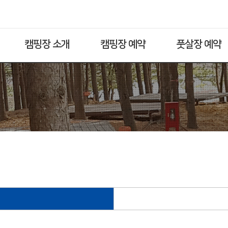
캠핑장 소개
캠핑장 예약
풋살장 예약