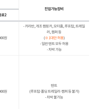
진입가능장비
용료2
- 카라반, 개조 캠핑카, 모터홈, 루프탑, 트레일
러, 캠퍼 등
000원
(
※ 1대만 허용
)
- 일반 텐트 모두 허용
- 차박 가능
텐트
000원
(루프탑·폴딩 트레일러·캠퍼 등 불가)
- 차박 불가능