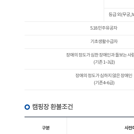
등급 외(무궁,
5.18 민주유공자
기초생활수급자
장애의 정도가 심한 장애인과 돌보는 사람
(기존 1~3급)
장애의 정도가 심하지 않은 장애인
(기존4~6급)
캠핑장 환불조건
구분
사전