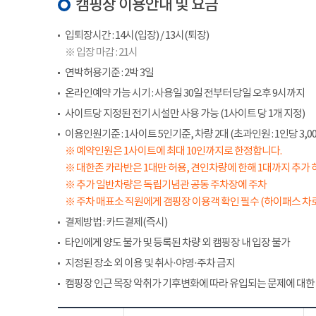
캠핑장 이용안내 및 요금
입퇴장시간 : 14시(입장) / 13시(퇴장)
※ 입장 마감 : 21시
연박허용기준 : 2박 3일
온라인예약 가능 시기 : 사용일 30일 전부터 당일 오후 9시까지
사이트당 지정된 전기 시설만 사용 가능 (1사이트 당 1개 지정)
이용인원기준 : 1사이트 5인기준, 차량 2대 (초과인원 : 1인당 3,00
※ 예약인원은 1사이트에 최대 10인까지로 한정합니다.
※ 대한존 카라반은 1대만 허용, 견인차량에 한해 1대까지 추가 
※ 추가 일반차량은 독립기념관 공동 주차장에 주차
※ 주차 매표소 직원에게 갬핑장 이용객 확인 필수 (하이패스 차로
결제방법 : 카드결제(즉시)
타인에게 양도 불가 및 등록된 차량 외 캠핑장 내 입장 불가
지정된 장소 외 이용 및 취사·야영·주차 금지
캠핑장 인근 목장 악취가 기후변화에 따라 유입되는 문제에 대한