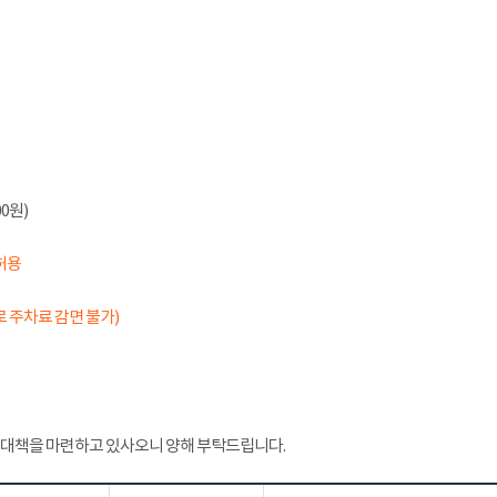
0원)
허용
 주차료 감면 불가)
 대책을 마련하고 있사오니 양해 부탁드립니다.