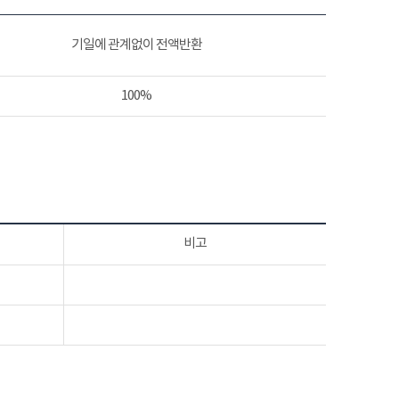
기일에 관계없이 전액반환
100%
비고