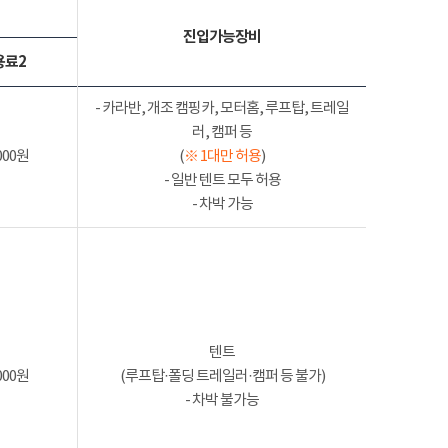
진입가능장비
용료2
- 카라반, 개조 캠핑카, 모터홈, 루프탑, 트레일
러, 캠퍼 등
000원
(
※ 1대만 허용
)
- 일반 텐트 모두 허용
- 차박 가능
텐트
000원
(루프탑·폴딩 트레일러·캠퍼 등 불가)
- 차박 불가능