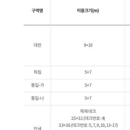
구역명
이용크기(m)
대한
9×10
독립
5×7
통일-가
5×7
통일-나
5×7
목재 데크
2.5×3.1 (데크번호 : 4)
3.3×3.6 (데크번호 : 5, 7, 9, 10, 13~17)
만세