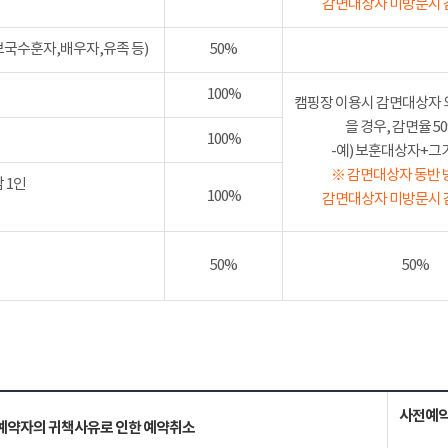
감면대상자 미방문시 
보국수훈자,배우자,유족 등)
50%
100%
캠핑장 이용시 감면대상자 
을 경우, 감면율 
100%
-예) 보훈대상자+그가족
※ 감면대상자 동반 
 1인
100%
감면대상자 미방문시 
50%
50%
사전예약
예약자의 귀책사유로 인한 예약취소