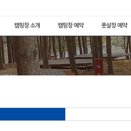
캠핑장 소개
캠핑장 예약
풋살장 예약