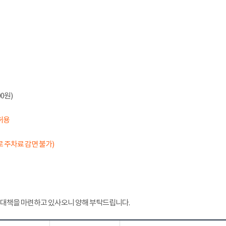
0원)
허용
 주차료 감면 불가)
 대책을 마련하고 있사오니 양해 부탁드립니다.