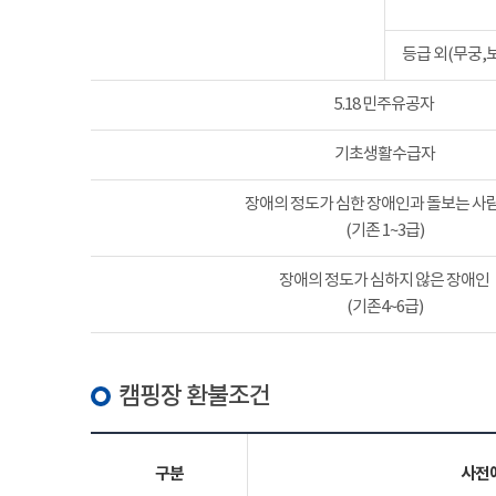
등급 외(무궁,
5.18 민주유공자
기초생활수급자
장애의 정도가 심한 장애인과 돌보는 사람
(기존 1~3급)
장애의 정도가 심하지 않은 장애인
(기존4~6급)
캠핑장 환불조건
구분
사전