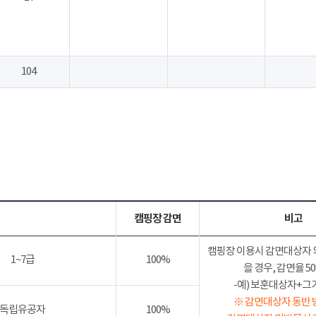
104
캠핑장 감면
비고
캠핑장 이용시 감면대상자 
1~7급
100%
을 경우, 감면율 
-예) 보훈대상자+그가족
※ 감면대상자 동반 
독립유공자
100%