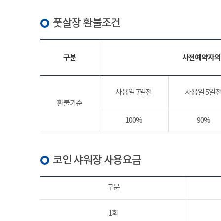
풋살장 환불조건
구분
사전예약자의
사용일 7일전
사용일 5일
환불기준
100%
90%
코인 샤워장 사용요금
구분
1회