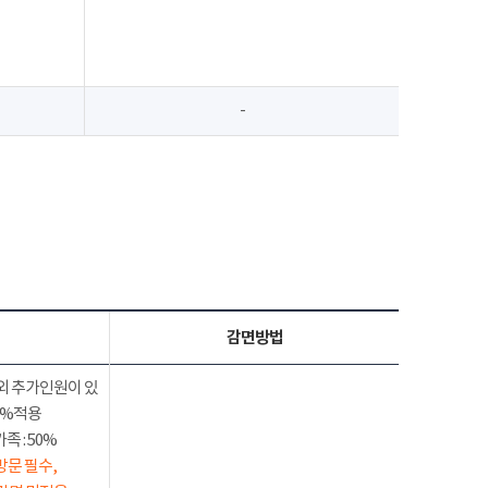
-
감면방법
외 추가인원이 있
50%적용
 : 50%
방문 필수,