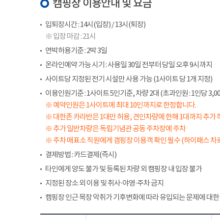
캠핑장 이용안내 및 요금
입퇴장시간 : 14시(입장) / 13시(퇴장)
※ 입장 마감 : 21시
연박허용기준 : 2박 3일
온라인예약 가능 시기 : 사용일 30일 전부터 당일 오후 9시까지
사이트당 지정된 전기 시설만 사용 가능 (1사이트 당 1개 지정)
이용인원기준 : 1사이트 5인기준, 차량 2대 (초과인원 : 1인당 3,00
※ 예약인원은 1사이트에 최대 10인까지로 한정합니다.
※ 대한존 카라반은 1대만 허용, 견인차량에 한해 1대까지 추가 
※ 추가 일반차량은 독립기념관 공동 주차장에 주차
※ 주차 매표소 직원에게 갬핑장 이용객 확인 필수 (하이패스 차로
결제방법 : 카드결제(즉시)
타인에게 양도 불가 및 등록된 차량 외 캠핑장 내 입장 불가
지정된 장소 외 이용 및 취사·야영·주차 금지
캠핑장 인근 목장 악취가 기후변화에 따라 유입되는 문제에 대한