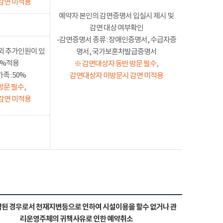
감면 미적용
예약자 본인의 감면증명서 입실시 제시 및
감면 대상 여부확인
-감면증명서 종류 : 장애인증명서, 수급자증
외 추가인원이 있
명서, 국가보훈처발급증명서
50%적용
※ 감면대상자 동반 방문 필수,
 : 50%
감면대상자 미방문시 감면 미적용
방문 필수,
감면 미적용
된 경우로서 천재지변등으로 인하여 시설이용을 할수 없거나 관
리운영주체의 귀책사유로 인한 예약취소