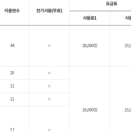
요금표
이용면수
전기사용(무료)
사용료1
사
44
○
28,000원
33,
20
○
12
○
11
○
18,000원
23,
17
○