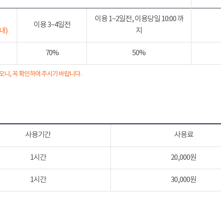
이용 1~2일전, 이용당일 10:00 까
이용 3~4일전
내)
지
70%
50%
오니, 꼭 확인하여 주시기 바랍니다.
사용기간
사용료
1시간
20,000원
1시간
30,000원