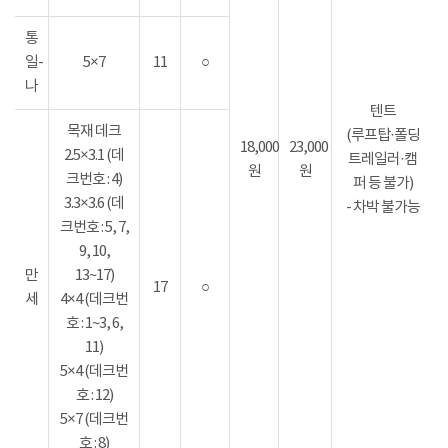
통
일-
5×7
11
○
나
텐트
목재 데크
(루프탑·폴딩
18,000
23,000
2.5×3.1 (데
트레일러·캠
원
원
크번호 : 4)
퍼 등 불가)
3.3×3.6 (데
- 차박 불가능
크번호 : 5, 7,
9, 10,
만
13~17)
17
○
세
4×4 (데크번
호 : 1~3, 6,
11)
5×4 (데크번
호 : 12)
5×7 (데크번
호 : 8)