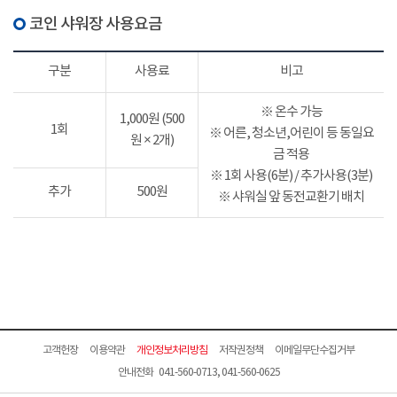
코인 샤워장 사용요금
구분
사용료
비고
※ 온수 가능
1,000원 (500
1회
※ 어른, 청소년,어린이 등 동일요
원 × 2개)
금 적용
※ 1회 사용(6분) / 추가사용(3분)
추가
500원
※ 샤워실 앞 동전교환기 배치
고객헌장
이용약관
개인정보처리방침
저작권정책
이메일무단수집거부
안내전화 041-560-0713, 041-560-0625