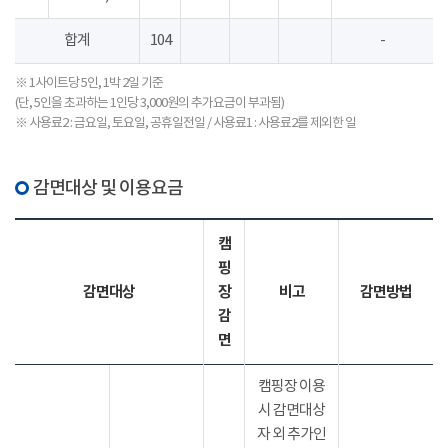
합계
104
-
※ 1사이트당 5인, 1박 2일 기준
(단, 5인을 초과하는 1인당 3,000원의 추가요금이 부과됨)
※ 사용료2 : 금요일, 토요일, 공휴일전일 / 사용료1 : 사용료2를 제외한 일
감면대상 및 이용요금
캠
핑
감면대상
장
비고
감면방법
감
면
캠핑장 이용
시 감면대상
자 외 추가인