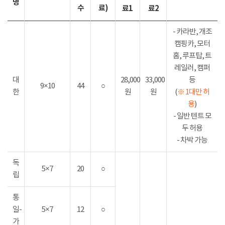
명
수
료)
료1
료2
- 카라반, 개조
캠핑카, 모터
홈, 루프탑, 트
레일러, 캠퍼
대
28,000
33,000
등
9×10
44
○
한
원
원
(
※ 1대만 허
용
)
- 일반 텐트 모
두 허용
- 차박 가능
독
5×7
20
○
립
통
일-
5×7
12
○
가