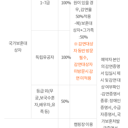
1~7급
100%
원이 있을 경
우, 감면율
50%적용
-예) 보훈대
상자+그가족
: 50%
국가보훈대
※ 감면대상
상자
자 동반 방문
독립유공자
100%
필수,
예약자 본인
감면대상자
의 감면증명
미방문시 감
서 입실시 제
면 미적용
시 및 감면 대
상 여부확인
등급 외(무
-감면증명서
궁,보국수훈
종류 : 장애인
50%
자,배우자,유
증명서, 수급
족 등)
자증명서, 국
가보훈처발
캠핑장 이용