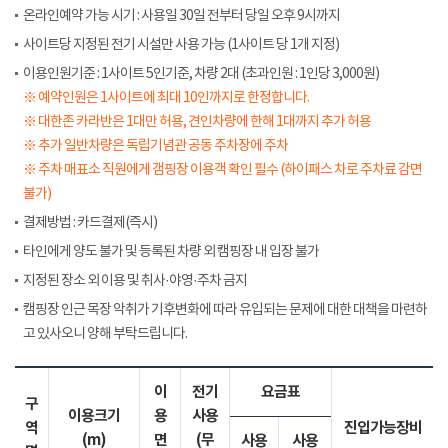
온라인예약 가능 시기 : 사용일 30일 전부터 당일 오후 9시까지
사이트당 지정된 전기 시설만 사용 가능 (1사이트 당 1개 지정)
이용인원기준 : 1사이트 5인기준, 차량 2대 (초과인원 : 1인당 3,000원)
※ 예약인원은 1사이트에 최대 10인까지로 한정합니다.
※ 대한존 카라반은 1대만 허용, 견인차량에 한해 1대까지 추가 허용
※ 추가 일반차량은 독립기념관 공동 주차장에 주차
※ 주차 매표소 직원에게 갬핑장 이용객 확인 필수 (하이패스 차로 주차료 감면
불가)
결제방법 : 카드결제(즉시)
타인에게 양도 불가 및 등록된 차량 외 캠핑장 내 입장 불가
지정된 장소 외 이용 및 취사·야영·주차 금지
캠핑장 인근 목장 악취가 기후변화에 따라 유입되는 문제에 대한 대책을 마련하
고 있사오니 양해 부탁드립니다.
이
전기
요금표
구
이용크기
용
사용
역
진입가능장비
(m)
면
(무
사용
사용