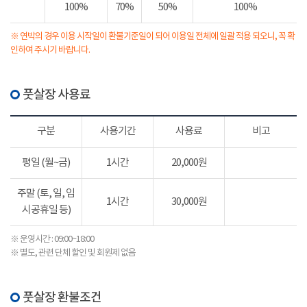
100%
70%
50%
100%
※ 연박의 경우 이용 시작일이 환불기준일이 되어 이용일 전체에 일괄 적용 되오니, 꼭 확
인하여 주시기 바랍니다.
풋살장 사용료
구분
사용기간
사용료
비고
평일 (월~금)
1시간
20,000원
주말 (토, 일, 임
1시간
30,000원
시공휴일 등)
※ 운영시간 : 09:00~18:00
※ 별도, 관련 단체 할인 및 회원제 없음
풋살장 환불조건