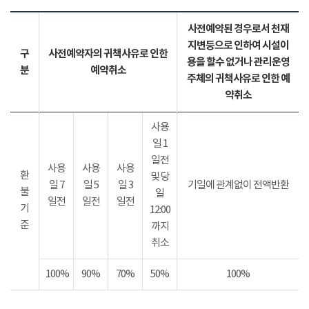
사전예약된 경우로서 천재
지변등으로 인하여 시설이
구
사전예약자의 귀책사유로 인한
용을 할수 없거나 관리운영
분
예약취소
주체의 귀책사유로 인한 예
약취소
사용
일 1
일전
사용
사용
사용
환
및 당
일 7
일 5
일 3
기일에 관계없이 전액반환
불
일
일전
일전
일전
기
12:00
준
까지
취소
100%
90%
70%
50%
100%