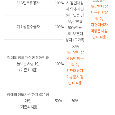
급증명서
5.18 민주유공자
100%
시 감면대상
※ 감면대상
자 외 추가인
자 동반 방문
원이 있을 경
필수,
우, 감면율
감면대상자
기초생활수급자
100%
50%적용
미방문시 감
-예) 보훈대
면 미적용
상자+그가족
: 50%
※ 감면대상
장애의 정도가 심한 장애인과
자 동반 방문
돌보는 사람 1인
100%
필수,
(기존 1~3급)
감면대상자
미방문시 감
면 미적용
장애의 정도가 심하지 않은 장
애인
50%
50%
(기존4~6급)