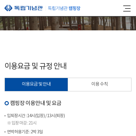
본문 바로가기
이용요금 및 규정 안내
이용요금 및 안내
이용 수칙
캠핑장 이용안내 및 요금
입퇴장시간 : 14시(입장) / 13시(퇴장)
※ 입장 마감 : 21시
연박허용기준 : 2박 3일