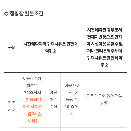
캠핑장 환불조건
사전예약된 경우로서
천재지변등으로 인하
사전예약자의 귀책사유로 인한 예
여 시설이용을 할수 없
구분
약취소
거나 관리운영주체의
귀책사유로 인한 예약
취소
이용 5일전,
예약일
이용 1~2
24:00 까지
이용
일전, 이
기일에 관계없이 전액
(이용당일
3~4
용당일
환불
반환
예약시 예약
일전
10:00 까
기준
시간 2시간
지
이내)