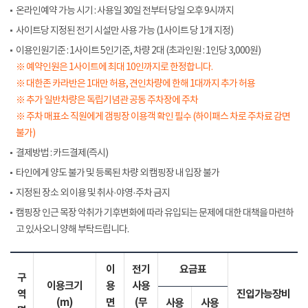
온라인예약 가능 시기 : 사용일 30일 전부터 당일 오후 9시까지
사이트당 지정된 전기 시설만 사용 가능 (1사이트 당 1개 지정)
이용인원기준 : 1사이트 5인기준, 차량 2대 (초과인원 : 1인당 3,000원)
※ 예약인원은 1사이트에 최대 10인까지로 한정합니다.
※ 대한존 카라반은 1대만 허용, 견인차량에 한해 1대까지 추가 허용
※ 추가 일반차량은 독립기념관 공동 주차장에 주차
※ 주차 매표소 직원에게 갬핑장 이용객 확인 필수 (하이패스 차로 주차료 감면
불가)
결제방법 : 카드결제(즉시)
타인에게 양도 불가 및 등록된 차량 외 캠핑장 내 입장 불가
지정된 장소 외 이용 및 취사·야영·주차 금지
캠핑장 인근 목장 악취가 기후변화에 따라 유입되는 문제에 대한 대책을 마련하
고 있사오니 양해 부탁드립니다.
이
전기
요금표
구
이용크기
용
사용
역
진입가능장비
(m)
면
(무
사용
사용