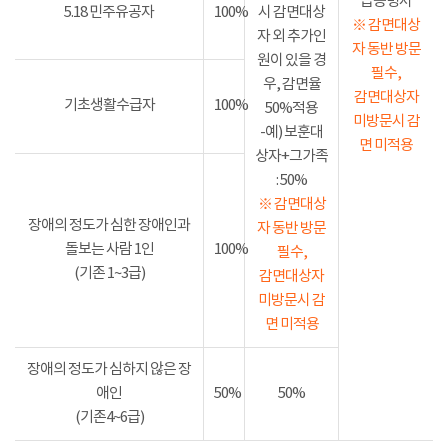
급증명서
5.18 민주유공자
100%
시 감면대상
※ 감면대상
자 외 추가인
자 동반 방문
원이 있을 경
필수,
우, 감면율
감면대상자
기초생활수급자
100%
50%적용
미방문시 감
-예) 보훈대
면 미적용
상자+그가족
: 50%
※ 감면대상
장애의 정도가 심한 장애인과
자 동반 방문
돌보는 사람 1인
100%
필수,
(기존 1~3급)
감면대상자
미방문시 감
면 미적용
장애의 정도가 심하지 않은 장
애인
50%
50%
(기존4~6급)