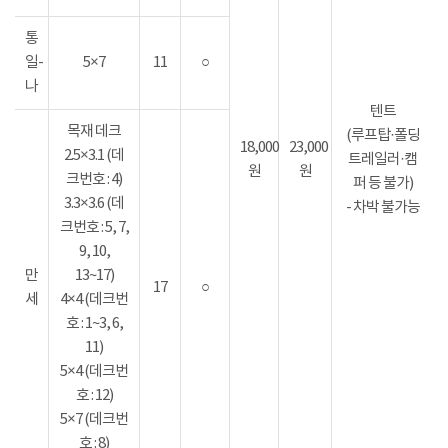
통
일-
5×7
11
○
나
텐트
목재 데크
(루프탑·폴딩
18,000
23,000
2.5×3.1 (데
트레일러·캠
원
원
크번호 : 4)
퍼 등 불가)
3.3×3.6 (데
- 차박 불가능
크번호 : 5, 7,
9, 10,
만
13~17)
17
○
세
4×4 (데크번
호 : 1~3, 6,
11)
5×4 (데크번
호 : 12)
5×7 (데크번
호 : 8)