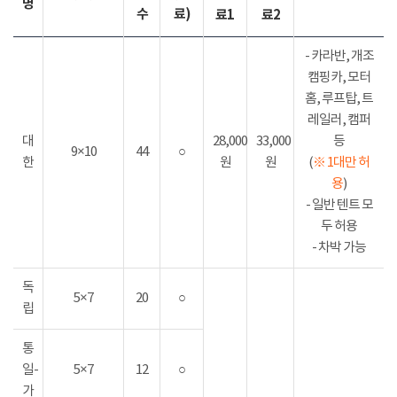
명
수
료)
료1
료2
- 카라반, 개조
캠핑카, 모터
홈, 루프탑, 트
레일러, 캠퍼
대
28,000
33,000
등
9×10
44
○
한
원
원
(
※ 1대만 허
용
)
- 일반 텐트 모
두 허용
- 차박 가능
독
5×7
20
○
립
통
일-
5×7
12
○
가