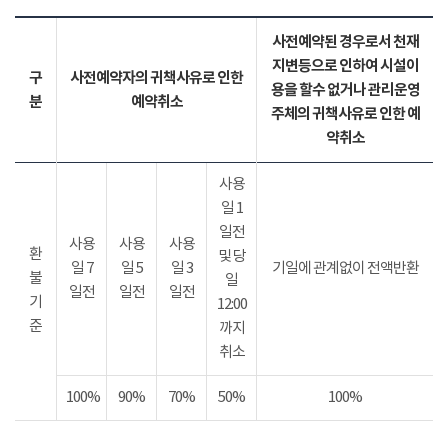
사전예약된 경우로서 천재
지변등으로 인하여 시설이
구
사전예약자의 귀책사유로 인한
용을 할수 없거나 관리운영
분
예약취소
주체의 귀책사유로 인한 예
약취소
사용
일 1
일전
사용
사용
사용
환
및 당
일 7
일 5
일 3
기일에 관계없이 전액반환
불
일
일전
일전
일전
기
12:00
준
까지
취소
100%
90%
70%
50%
100%