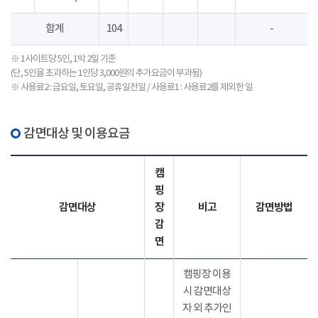
합계
104
-
※ 1사이트당 5인, 1박 2일 기준
(단, 5인을 초과하는 1인당 3,000원의 추가요금이 부과됨)
※ 사용료2 : 금요일, 토요일, 공휴일전일 / 사용료1 : 사용료2를 제외한 일
감면대상 및 이용요금
캠
핑
감면대상
장
비고
감면방법
감
면
캠핑장 이용
시 감면대상
자 외 추가인