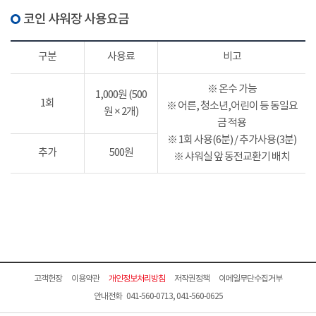
코인 샤워장 사용요금
구분
사용료
비고
※ 온수 가능
1,000원 (500
1회
※ 어른, 청소년,어린이 등 동일요
원 × 2개)
금 적용
※ 1회 사용(6분) / 추가사용(3분)
추가
500원
※ 샤워실 앞 동전교환기 배치
고객헌장
이용약관
개인정보처리방침
저작권정책
이메일무단수집거부
안내전화 041-560-0713, 041-560-0625