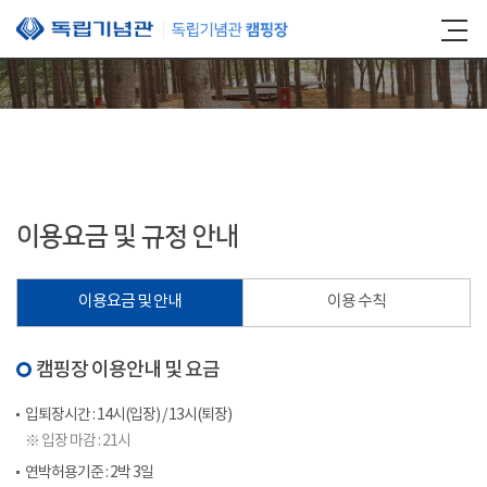
본문 바로가기
이용요금 및 규정 안내
이용요금 및 안내
이용 수칙
캠핑장 이용안내 및 요금
입퇴장시간 : 14시(입장) / 13시(퇴장)
※ 입장 마감 : 21시
연박허용기준 : 2박 3일