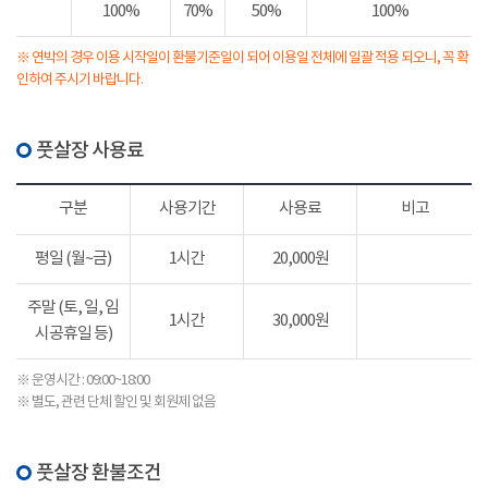
100%
70%
50%
100%
※ 연박의 경우 이용 시작일이 환불기준일이 되어 이용일 전체에 일괄 적용 되오니, 꼭 확
인하여 주시기 바랍니다.
풋살장 사용료
구분
사용기간
사용료
비고
평일 (월~금)
1시간
20,000원
주말 (토, 일, 임
1시간
30,000원
시공휴일 등)
※ 운영시간 : 09:00~18:00
※ 별도, 관련 단체 할인 및 회원제 없음
풋살장 환불조건