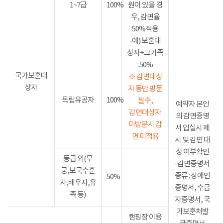
1~7급
100%
원이 있을 경
우, 감면율
50%적용
-예) 보훈대
상자+그가족
: 50%
국가보훈대
※ 감면대상
상자
자 동반 방문
독립유공자
100%
필수,
예약자 본인
감면대상자
의 감면증명
미방문시 감
서 입실시 제
면 미적용
시 및 감면 대
상 여부확인
등급 외(무
-감면증명서
궁,보국수훈
종류 : 장애인
50%
자,배우자,유
증명서, 수급
족 등)
자증명서, 국
가보훈처발
캠핑장 이용