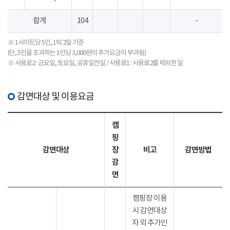
합계
104
-
※ 1사이트당 5인, 1박 2일 기준
(단, 5인을 초과하는 1인당 3,000원의 추가요금이 부과됨)
※ 사용료2 : 금요일, 토요일, 공휴일전일 / 사용료1 : 사용료2를 제외한 일
감면대상 및 이용요금
캠
핑
감면대상
장
비고
감면방법
감
면
캠핑장 이용
시 감면대상
자 외 추가인