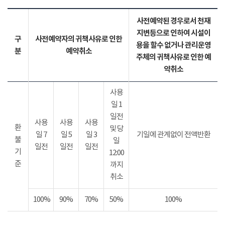
사전예약된 경우로서 천재
지변등으로 인하여 시설이
구
사전예약자의 귀책사유로 인한
용을 할수 없거나 관리운영
분
예약취소
주체의 귀책사유로 인한 예
약취소
사용
일 1
일전
사용
사용
사용
환
및 당
일 7
일 5
일 3
기일에 관계없이 전액반환
불
일
일전
일전
일전
기
12:00
준
까지
취소
100%
90%
70%
50%
100%