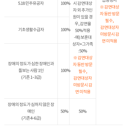
급증명서
5.18 민주유공자
100%
시 감면대상
※ 감면대상
자 외 추가인
자 동반 방문
원이 있을 경
필수,
우, 감면율
감면대상자
기초생활수급자
100%
50%적용
미방문시 감
-예) 보훈대
면 미적용
상자+그가족
: 50%
※ 감면대상
장애의 정도가 심한 장애인과
자 동반 방문
돌보는 사람 1인
100%
필수,
(기존 1~3급)
감면대상자
미방문시 감
면 미적용
장애의 정도가 심하지 않은 장
애인
50%
50%
(기존4~6급)