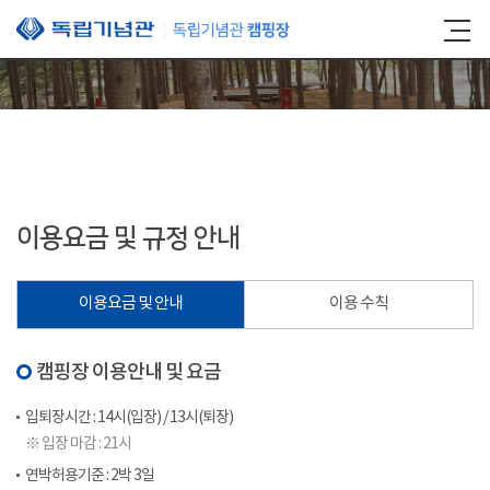
본문 바로가기
이용요금 및 규정 안내
이용요금 및 안내
이용 수칙
캠핑장 이용안내 및 요금
입퇴장시간 : 14시(입장) / 13시(퇴장)
※ 입장 마감 : 21시
연박허용기준 : 2박 3일