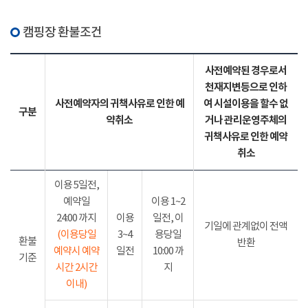
캠핑장 환불조건
사전예약된 경우로서
천재지변등으로 인하
사전예약자의 귀책사유로 인한 예
여 시설이용을 할수 없
구분
약취소
거나 관리운영주체의
귀책사유로 인한 예약
취소
이용 5일전,
예약일
이용 1~2
24:00 까지
이용
일전, 이
기일에 관계없이 전액
(이용당일
3~4
용당일
환불
반환
예약시 예약
일전
10:00 까
기준
시간 2시간
지
이내)