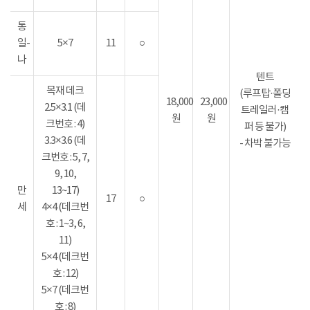
통
일-
5×7
11
○
나
텐트
목재 데크
(루프탑·폴딩
18,000
23,000
2.5×3.1 (데
트레일러·캠
원
원
크번호 : 4)
퍼 등 불가)
3.3×3.6 (데
- 차박 불가능
크번호 : 5, 7,
9, 10,
만
13~17)
17
○
세
4×4 (데크번
호 : 1~3, 6,
11)
5×4 (데크번
호 : 12)
5×7 (데크번
호 : 8)