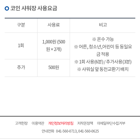
코인 샤워장 사용요금
구분
사용료
비고
※ 온수 가능
1,000원 (500
1회
※ 어른, 청소년,어린이 등 동일요
원 × 2개)
금 적용
※ 1회 사용(6분) / 추가사용(3분)
추가
500원
※ 샤워실 앞 동전교환기 배치
고객헌장
이용약관
개인정보처리방침
저작권정책
이메일무단수집거부
안내전화 041-560-0713, 041-560-0625