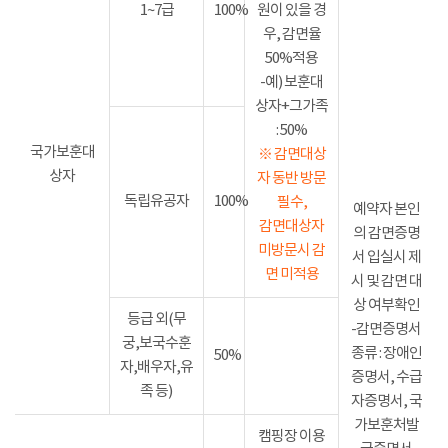
1~7급
100%
원이 있을 경
우, 감면율
50%적용
-예) 보훈대
상자+그가족
: 50%
국가보훈대
※ 감면대상
상자
자 동반 방문
독립유공자
100%
필수,
예약자 본인
감면대상자
의 감면증명
미방문시 감
서 입실시 제
면 미적용
시 및 감면 대
상 여부확인
등급 외(무
-감면증명서
궁,보국수훈
종류 : 장애인
50%
자,배우자,유
증명서, 수급
족 등)
자증명서, 국
가보훈처발
캠핑장 이용