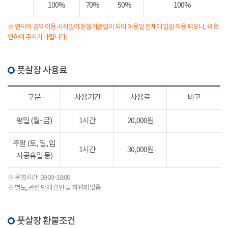
100%
70%
50%
100%
※ 연박의 경우 이용 시작일이 환불기준일이 되어 이용일 전체에 일괄 적용 되오니, 꼭 확
인하여 주시기 바랍니다.
풋살장 사용료
구분
사용기간
사용료
비고
평일 (월~금)
1시간
20,000원
주말 (토, 일, 임
1시간
30,000원
시공휴일 등)
※ 운영시간 : 09:00~18:00
※ 별도, 관련 단체 할인 및 회원제 없음
풋살장 환불조건