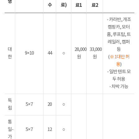
명
수
료)
료1
료2
- 카라반, 개조
캠핑카, 모터
홈, 루프탑, 트
레일러, 캠퍼
대
28,000
33,000
등
9×10
44
○
한
원
원
(
※ 1대만 허
용
)
- 일반 텐트 모
두 허용
- 차박 가능
독
5×7
20
○
립
통
일-
5×7
12
○
가