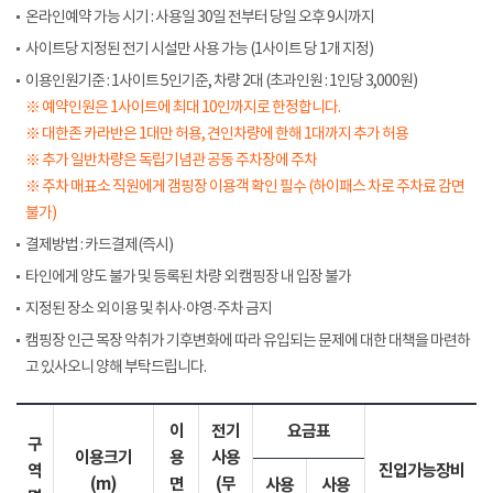
온라인예약 가능 시기 : 사용일 30일 전부터 당일 오후 9시까지
사이트당 지정된 전기 시설만 사용 가능 (1사이트 당 1개 지정)
이용인원기준 : 1사이트 5인기준, 차량 2대 (초과인원 : 1인당 3,000원)
※ 예약인원은 1사이트에 최대 10인까지로 한정합니다.
※ 대한존 카라반은 1대만 허용, 견인차량에 한해 1대까지 추가 허용
※ 추가 일반차량은 독립기념관 공동 주차장에 주차
※ 주차 매표소 직원에게 갬핑장 이용객 확인 필수 (하이패스 차로 주차료 감면
불가)
결제방법 : 카드결제(즉시)
타인에게 양도 불가 및 등록된 차량 외 캠핑장 내 입장 불가
지정된 장소 외 이용 및 취사·야영·주차 금지
캠핑장 인근 목장 악취가 기후변화에 따라 유입되는 문제에 대한 대책을 마련하
고 있사오니 양해 부탁드립니다.
이
전기
요금표
구
이용크기
용
사용
역
진입가능장비
(m)
면
(무
사용
사용