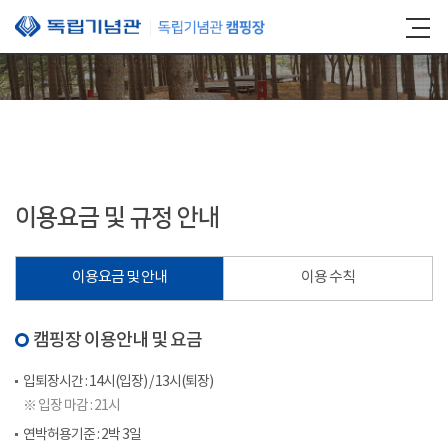
본문 바로가기
이용요금 및 규정 안내
이용요금 및 안내
이용 수칙
캠핑장 이용안내 및 요금
입퇴장시간 : 14시(입장) / 13시(퇴장)
※ 입장 마감 : 21시
연박허용기준 : 2박 3일