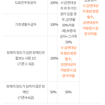
급증명서
5.18 민주유공자
100%
시 감면대상
※ 감면대상
자 외 추가인
자 동반 방문
원이 있을 경
필수,
우, 감면율
감면대상자
기초생활수급자
100%
50%적용
미방문시 감
-예) 보훈대
면 미적용
상자+그가족
: 50%
※ 감면대상
장애의 정도가 심한 장애인과
자 동반 방문
돌보는 사람 1인
100%
필수,
(기존 1~3급)
감면대상자
미방문시 감
면 미적용
장애의 정도가 심하지 않은 장
애인
50%
50%
(기존4~6급)