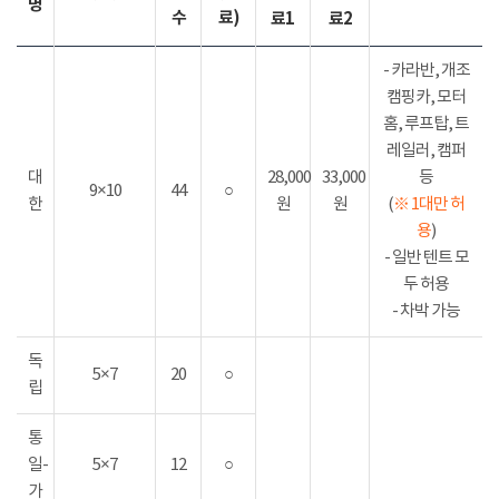
명
수
료)
료1
료2
- 카라반, 개조
캠핑카, 모터
홈, 루프탑, 트
레일러, 캠퍼
대
28,000
33,000
등
9×10
44
○
한
원
원
(
※ 1대만 허
용
)
- 일반 텐트 모
두 허용
- 차박 가능
독
5×7
20
○
립
통
일-
5×7
12
○
가