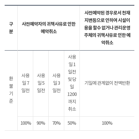
사전예약된 경우로서 천재
지변등으로 인하여 시설이
구
사전예약자의 귀책사유로 인한
용을 할수 없거나 관리운영
분
예약취소
주체의 귀책사유로 인한 예
약취소
사용
일 1
일전
사용
사용
사용
환
및 당
일 7
일 5
일 3
기일에 관계없이 전액반환
불
일
일전
일전
일전
기
12:00
준
까지
취소
100%
90%
70%
50%
100%