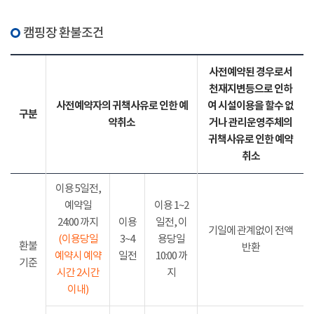
캠핑장 환불조건
사전예약된 경우로서
천재지변등으로 인하
사전예약자의 귀책사유로 인한 예
여 시설이용을 할수 없
구분
약취소
거나 관리운영주체의
귀책사유로 인한 예약
취소
이용 5일전,
예약일
이용 1~2
24:00 까지
이용
일전, 이
기일에 관계없이 전액
(이용당일
3~4
용당일
환불
반환
예약시 예약
일전
10:00 까
기준
시간 2시간
지
이내)