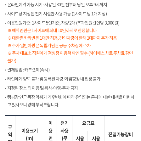
온라인예약 가능 시기 : 사용일 30일 전부터 당일 오후 9시까지
사이트당 지정된 전기 시설만 사용 가능 (1사이트 당 1개 지정)
이용인원기준 : 1사이트 5인기준, 차량 2대 (초과인원 : 1인당 3,000원)
※ 예약인원은 1사이트에 최대 10인까지로 한정합니다.
※ 대한존 카라반은 1대만 허용, 견인차량에 한해 1대까지 추가 허용
※ 추가 일반차량은 독립기념관 공동 주차장에 주차
※ 주차 매표소 직원에게 갬핑장 이용객 확인 필수 (하이패스 차로 주차료 감면
불가)
결제방법 : 카드결제(즉시)
타인에게 양도 불가 및 등록된 차량 외 캠핑장 내 입장 불가
지정된 장소 외 이용 및 취사·야영·주차 금지
캠핑장 인근 목장 악취가 기후변화에 따라 유입되는 문제에 대한 대책을 마련하
고 있사오니 양해 부탁드립니다.
이
전기
요금표
구
이용크기
용
사용
역
진입가능장비
(m)
면
(무
사용
사용