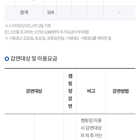
합계
104
-
※ 1사이트당 5인, 1박 2일 기준
(단, 5인을 초과하는 1인당 3,000원의 추가요금이 부과됨)
※ 사용료2 : 금요일, 토요일, 공휴일전일 / 사용료1 : 사용료2를 제외한 일
감면대상 및 이용요금
캠
핑
감면대상
장
비고
감면방법
감
면
캠핑장 이용
시 감면대상
자 외 추가인