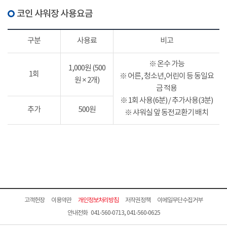
코인 샤워장 사용요금
구분
사용료
비고
※ 온수 가능
1,000원 (500
1회
※ 어른, 청소년,어린이 등 동일요
원 × 2개)
금 적용
※ 1회 사용(6분) / 추가사용(3분)
추가
500원
※ 샤워실 앞 동전교환기 배치
고객헌장
이용약관
개인정보처리방침
저작권정책
이메일무단수집거부
안내전화 041-560-0713, 041-560-0625