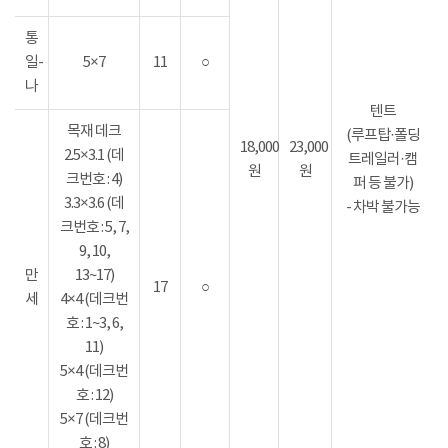
통
일-
5×7
11
○
나
텐트
목재 데크
(루프탑·폴딩
18,000
23,000
2.5×3.1 (데
트레일러·캠
원
원
크번호 : 4)
퍼 등 불가)
3.3×3.6 (데
- 차박 불가능
크번호 : 5, 7,
9, 10,
만
13~17)
17
○
세
4×4 (데크번
호 : 1~3, 6,
11)
5×4 (데크번
호 : 12)
5×7 (데크번
호 : 8)