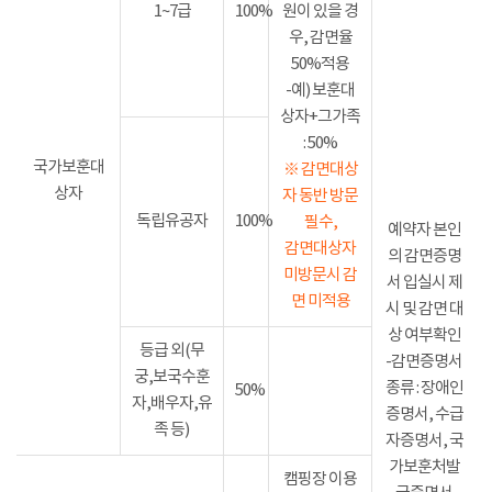
1~7급
100%
원이 있을 경
우, 감면율
50%적용
-예) 보훈대
상자+그가족
: 50%
국가보훈대
※ 감면대상
상자
자 동반 방문
독립유공자
100%
필수,
예약자 본인
감면대상자
의 감면증명
미방문시 감
서 입실시 제
면 미적용
시 및 감면 대
상 여부확인
등급 외(무
-감면증명서
궁,보국수훈
종류 : 장애인
50%
자,배우자,유
증명서, 수급
족 등)
자증명서, 국
가보훈처발
캠핑장 이용