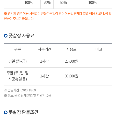
100%
70%
50%
100%
※ 연박의 경우 이용 시작일이 환불기준일이 되어 이용일 전체에 일괄 적용 되오니, 꼭 확
인하여 주시기 바랍니다.
풋살장 사용료
구분
사용기간
사용료
비고
평일 (월~금)
1시간
20,000원
주말 (토, 일, 임
1시간
30,000원
시공휴일 등)
※ 운영시간 : 09:00~18:00
※ 별도, 관련 단체 할인 및 회원제 없음
풋살장 환불조건